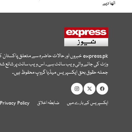
اٹھا دیے
express.pk
خبروں اور حالات حاضرہ سے متعلق پاکستان 
وزٹ کی جانے والی ویب سائٹ ہے۔ اس ویب سائٹ پر شائع شدہ
جملہ حقوق بحق ایکسپریس میڈیا گروپ محفوظ ہیں۔
ایکسپریس کے بارے میں
ضابطہ اخلاق
Privacy Policy