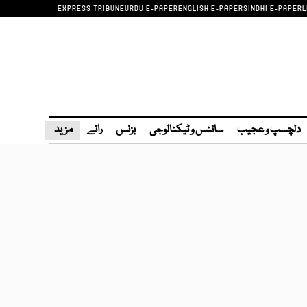
EXPRESS TRIBUNE
URDU E-PAPER
ENGLISH E-PAPER
SINDHI E-PAPER
L
دلچسپ و عجیب
سائنس و ٹیکنالوجی
بزنس
رائے
مزید