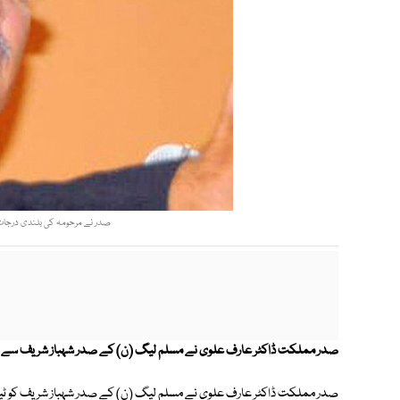
صدر نے مرحومہ کی بلندی درجات ا
صدر مملکت ڈاکٹر عارف علوی نے مسلم لیگ (ن) کے صدر شہباز شریف سے بیگم ک
صدر مملکت ڈاکٹر عارف علوی نے مسلم لیگ (ن) کے صدر شہباز شریف کو ٹیلیفون