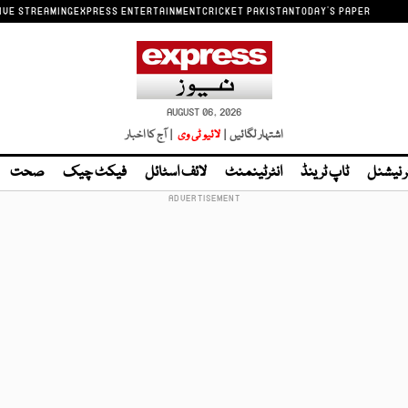
IVE STREAMING
EXPRESS ENTERTAINMENT
CRICKET PAKISTAN
TODAY'S PAPER
AUGUST 06, 2026
اشتہار لگائیں |
لائیو ٹی وی
| آج کا اخبار
ر نیشنل
ٹاپ ٹرینڈ
انٹرٹینمنٹ
لائف اسٹائل
فیکٹ چیک
صحت