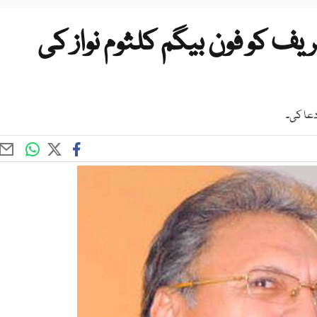
ف کو فون بیگم کلثوم نواز کی
عا کی۔