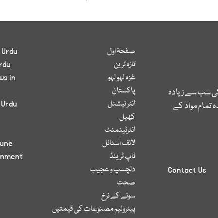
صفحۂ اول
 Urdu
تازہ ترین
rdu
غزہ لہو لہو
ws in
پاکستان
کی سب سے زیادہ
انٹر نیشنل
 Urdu
 تمام مواد کے
کھیل
انٹرٹینمنٹ
لائف اسٹائل
bune
ٹاپ ٹرینڈ
inment
دلچسپ و عجیب
Contact Us
صحت
سونے کے نرخ
پیٹرولیم مصنوعات کی قیمتیں