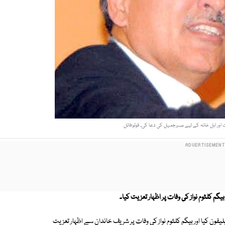
ور اہل خانہ کے لیے صبرجمیل کی دعا کی۔ فوٹو:فائل
لثوم نواز کی وفات پر اظہار تعزیت کیا۔
 کیا اور بیگم کلثوم نواز کی وفات پر شریف خاندان سے اظہار تعزیت