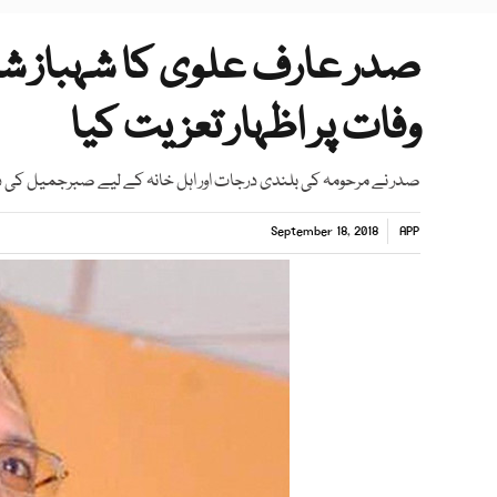
صدر عارف علوی کا شہباز شری
وفات پر اظہار تعزیت کیا
صدر نے مرحومہ کی بلندی درجات اور اہل خانہ کے لیے صبرجمیل کی د
September 18, 2018
APP