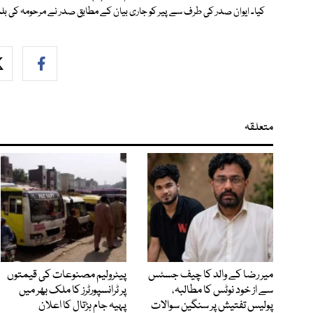
کیا۔ ایوان صدر کی طرف سے پیر کو جاری بیان کے مطابق صدر نے مرحومہ کی بل
متعلقہ
میر رضا کے والد کا چیف جسٹس
پیٹرولیم مصنوعات کی قیمتوں
سے از خود نوٹس کا مطالبہ،
پر ٹرانسپورٹرز کا ملک بھر میں
پولیس تفتیش پر سنگین سوالات
پہیہ جام ہڑتال کا اعلان