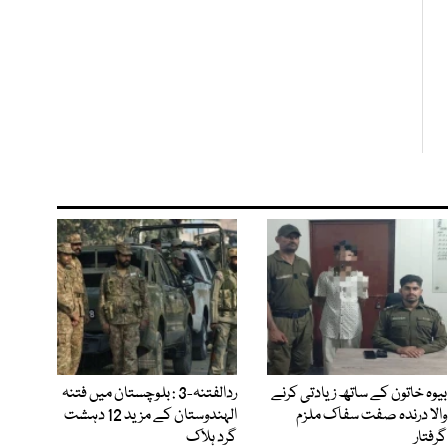
بیوہ خاتون کے ساتھ زیادتی کرنے
ردالفتنہ-3 : بلوچستان میں فتنہ
والا درندہ صفت سفاک ملزم
الہندوستان کے مزید 12 دہشت
گرفتار
گرد ہلاک