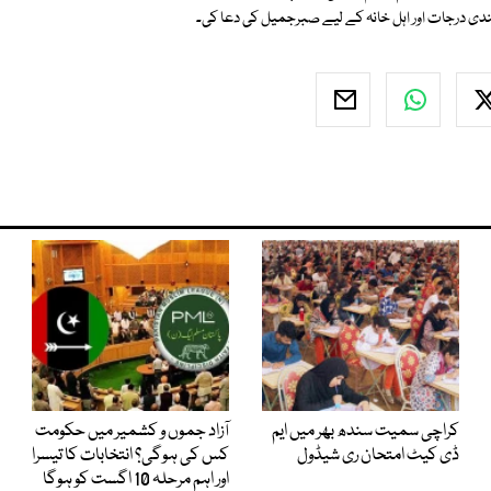
ندی درجات اور اہل خانہ کے لیے صبرجمیل کی دعا کی۔
کراچی سمیت سندھ بھر میں ایم
آزاد جموں و کشمیر میں حکومت
ڈی کیٹ امتحان ری شیڈول
کس کی ہوگی؟ انتخابات کا تیسرا
اور اہم مرحلہ 10 اگست کو ہوگا