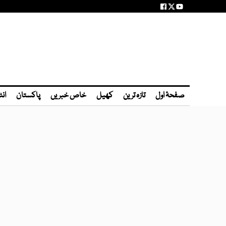
صفحۂ اول
تازہ ترین
کھیل
خاص خبریں
پاکستان
انٹ