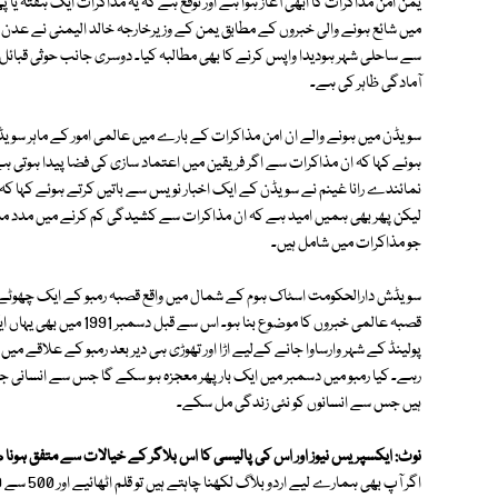
یمن امن مذاکرات کا ابھی آغاز ہوا ہے اور توقع ہے کہ یہ مذاکرات ایک ہفتہ 
میں شائع ہونے والی خبروں کے مطابق یمن کے وزیرخارجہ خالد الیمنی نے عدن کو 
سے ساحلی شہر ہودیدا واپس کرنے کا بھی مطالبہ کیا۔ دوسری جانب حوثی قبائل نے
آمادگی ظاہر کی ہے۔
سویڈن میں ہونے والے ان امن مذاکرات کے بارے میں عالمی امور کے ماہر سویڈ
ہوئے کہا کہ ان مذاکرات سے اگر فریقین میں اعتماد سازی کی فضا پیدا ہوتی
نمائندے رانا غینم نے سویڈن کے ایک اخبار نویس سے باتیں کرتے ہوئے کہا کہ سا
لیکن پھر بھی ہمیں امید ہے کہ ان مذاکرات سے کشیدگی کم کرنے میں مدد مل 
جو مذاکرات میں شامل ہیں۔
سویڈش دارالحکومت اسٹاک ہوم کے شمال میں واقع قصبہ رمبو کے ایک چھوٹے سے 
قصبہ عالمی خبروں کا موضوع
رہے۔ کیا رمبو میں دسمبر میں ایک بار پھر معجزہ ہو سکے گا جس سے انسانی
ہیں جس سے انسانوں کو نئی زندگی مل سکے۔
نوٹ: ایکسپریس نیوز اور اس کی پالیسی کا اس بلاگر کے خیالات سے متفق ہونا 