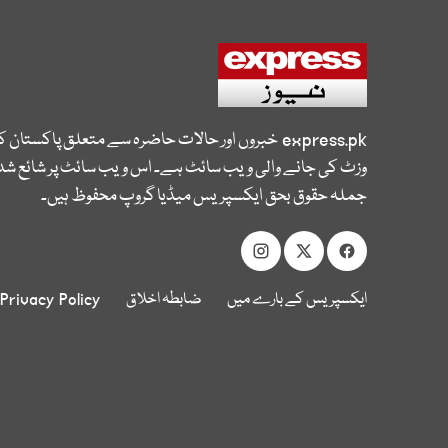
express.pk
خبروں اور حالات حاضرہ سے متعلق پاکستان 
وزٹ کی جانے والی ویب سائٹ ہے۔ اس ویب سائٹ پر شائع شدہ
جملہ حقوق بحق ایکسپریس میڈیا گروپ محفوظ ہیں۔
ایکسپریس کے بارے میں
ضابطہ اخلاق
Privacy Policy