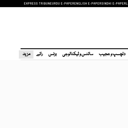
EXPRESS TRIBUNE
URDU E-PAPER
ENGLISH E-PAPER
SINDHI E-PAPER
L
دلچسپ و عجیب
سائنس و ٹیکنالوجی
بزنس
رائے
مزید