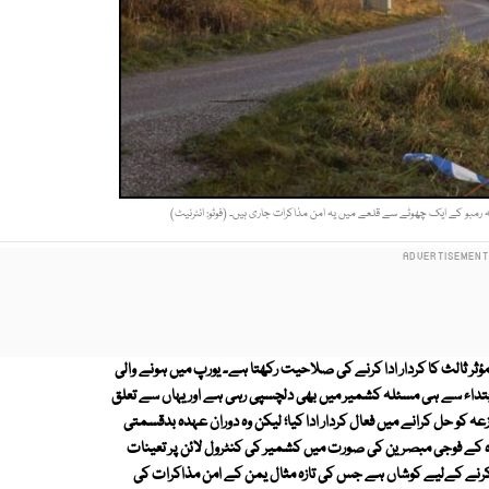
بو کے ایک چھوٹے سے قلعے میں یہ امن مذاکرات جاری ہیں۔ (فوٹو: انٹرنیٹ)
ؤثر ثالث کا کردار ادا کرنے کی صلاحیت رکھتا ہے۔ یورپ میں ہونے والی
بتداء سے ہی مسئلہ کشمیر میں بھی دلچسپی رہی ہے اور یہاں سے تعلق
کو حل کرانے میں فعال کردار ادا کیا؛ لیکن وہ دوران عہدہ بدقسمتی
ہ کے فوجی مبصرین کی صورت میں کشمیر کی کنٹرول لائن پر تعینات
ر کرنے کےلیے کوشاں ہے جس کی تازہ مثال یمن کے امن مذاکرات کی