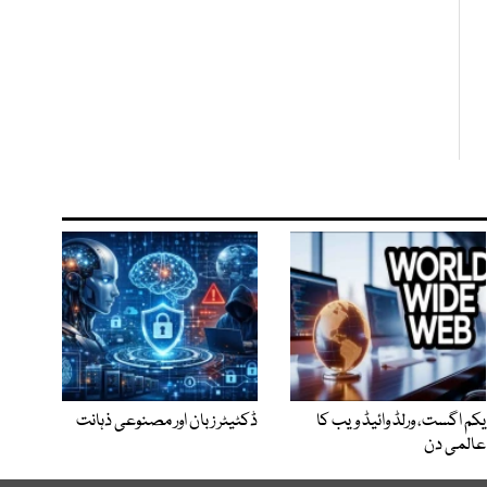
یکم اگست، ورلڈ وائیڈ ویب کا
ڈکٹیٹر زبان اور مصنوعی ذہانت
عالمی دن