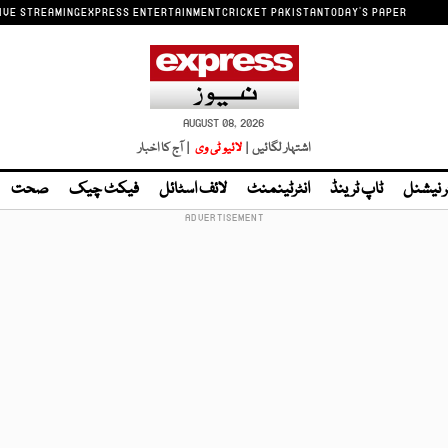
IVE STREAMING
EXPRESS ENTERTAINMENT
CRICKET PAKISTAN
TODAY'S PAPER
AUGUST 08, 2026
اشتہار لگائیں |
لائیو ٹی وی
| آج کا اخبار
ر نیشنل
ٹاپ ٹرینڈ
انٹرٹینمنٹ
لائف اسٹائل
فیکٹ چیک
صحت