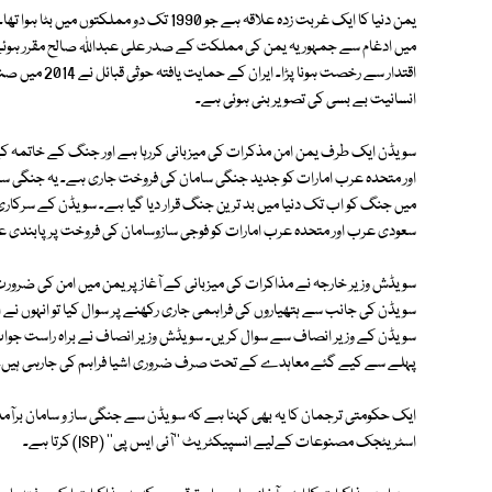
یمن دنیا کا ایک غربت زدہ علاقہ ہے جو 1990
اقتدار سے رخصت 
انسانیت بے بسی کی تصویر بنی ہوئی ہے۔
سویڈن ایک طرف یمن امن مذکرات کی میزبانی کررہا ہے اور جنگ کے خاتم
اور متحدہ عرب امارات کو جدید جنگی سامان کی فروخت جاری ہے۔ یہ جنگی سام
میں جنگ کو اب تک دنیا میں بد ترین جنگ قرار دیا گیا ہے۔ سویڈن کے سرکاری 
سعودی عرب اور متحدہ عرب امارات کو فوجی سازوسامان کی فروخت پر پابندی
سویڈش وزیر خارجہ نے مذاکرات کی میزبانی کے آغاز پر یمن میں امن کی ضرو
سویڈن کی جانب سے ہتھیاروں کی فراہمی جاری رکھنے پر سوال کیا تو انہوں نے
سویڈن کے وزیر انصاف سے سوال کریں۔ سویڈش وزیر انصاف نے براہ راست جواب د
پہلے سے کیے گئے معاہدے کے تحت صرف ضروری اشیا فراہم کی جارہی ہیں۔
ایک حکومتی ترجمان کا یہ بھی کہنا ہے کہ سویڈن سے جنگی ساز و سامان برآمد
اسٹریٹجک مصنوعات کےلیے انسپیکٹریٹ ''آئی ایس پی'' (ISP) کرتا ہے۔