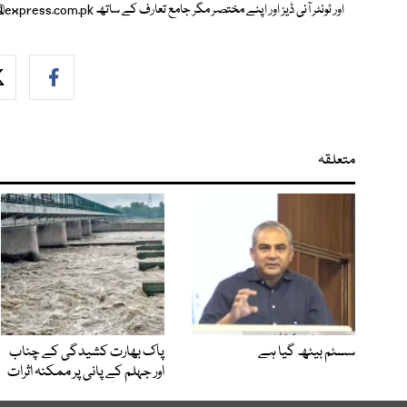
اور ٹوئٹر آئی ڈیز اور اپنے مختصر مگر جامع تعارف کے ساتھ
@express.com.pk
متعلقہ
سسٹم بیٹھ گیا ہے
پاک بھارت کشیدگی کے چناب
اور جہلم کے پانی پر ممکنہ اثرات