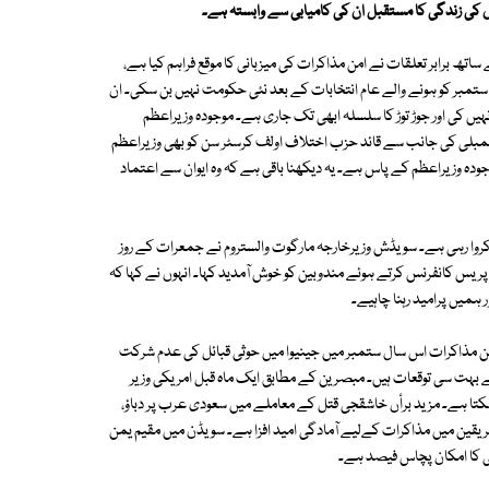
وں کی زندگی کا مستقبل ان کی کامیابی سے وابستہ ہے۔
تھ برابر تعلقات نے امن مذاکرات کی میزبانی کا موقع فراہم کیا ہے،
الانکہ اس وقت خود سویڈن میں حکومت سازی تعطل کا شکار ہے۔ اس سال 9 ستمبر کو ہونے والے عام انتخابات کے بعد نئی حکومت نہیں بن سکی۔ ان
 کی اور جوڑ توڑ کا سلسلہ ابھی تک جاری ہے۔ موجودہ وزیراعظم
 اسمبلی کی جانب سے قائد حزب اختلاف اولف کرسٹر سن کو بھی وزیراعظم
موجودہ وزیراعظم کے پاس ہے۔ یہ دیکھنا باقی ہے کہ وہ ایوان سے اعتماد
وا رہی ہے۔ سویڈش وزیرخارجہ مارگوت والستروم نے جمعرات کے روز
س کانفرنس کرتے ہوئے مندوبین کو خوش آمدید کہا۔ انہوں نے کہا کہ
ہمیں پرامید رہنا چاہیے۔
میں ناکام ہو چکے ہیں۔ امن مذاکرات اس سال ستمبر میں جینیوا میں حوثی قبائل کی عدم شرکت
بہت سی توقعات ہیں۔ مبصرین کے مطابق ایک ماہ قبل امریکی وزیر
تا ہے۔ مزید برأں خاشقجی قتل کے معاملے میں سعودی عرب پر دباؤ،
 فریقین میں مذاکرات کےلیے آمادگی امید افزا ہے۔ سویڈن میں مقیم یمن
ابی کا امکان پچاس فیصد ہے۔