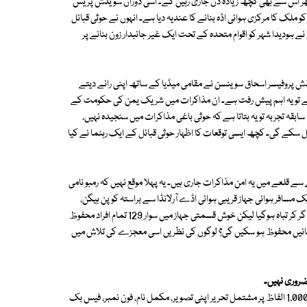
یا پھر اس سے بھی کچھ زیادہ دن جاری رہیں گے۔ اسی دوران سویڈش پریس
ملک کا مرکزی ہوائی اڈہ بنانے کا عندیہ دیا ہے۔ انہوں نے حوثی قبائل
 ہودیدا شہر کو اقوام متحدہ کے تحت ایک غیر جانبدار زون بنانے پر
ش پروفیسر اسحاق سوینسن نے مقامی میڈیا کے ساتھ اپنی رائے دیتے
 ہے تو یہ اہم پیش رفت ہے۔ ان مذاکرات میں شریک یمن کی حکومت کے
بقہ تجربہ تو یہ بتاتا ہے کہ حوثی باغی مذاکرات میں سنجیدہ نہیں،
سکے گی۔ کچھ ایسی توقعات کا اظہار حوثی قبائل کے ایک رہنما نے کیا
قلعے میں یہ امن مذاکرات جاری ہیں۔ یہ پہلا موقع نہیں کہ رمبو نامی
 بنا ہو۔ اس سے قبل دسمبر 1991 میں بھی یہاں ایک مسافر ہوائی جہاز قریبی ہوائی اڈے آرلانڈا سے براستہ کوپن ہیگن،
پولینڈ کے شہر وارساوا جانے کےلیے اڑا اور تھوڑی ہی دیر بعد رمبو کے علاقے میں گر کر تباہ ہوگیا لیکن خوش قسمتی جہاز میں سوار 129 تمام افراد محفوظ
 جانیں محفوظ ہو سکیں گی؟ لوگوں کی نظریں اسی معجزے کی تلاش میں
ضروری نہیں۔
اگر آپ بھی ہمارے لیے اردو بلاگ لکھنا چاہتے ہیں تو قلم اٹھائیے اور 500 سے 1,000 الفاظ پر مشتمل تحریر اپنی تصویر، مکمل نام، فون نمبر، فیس بک