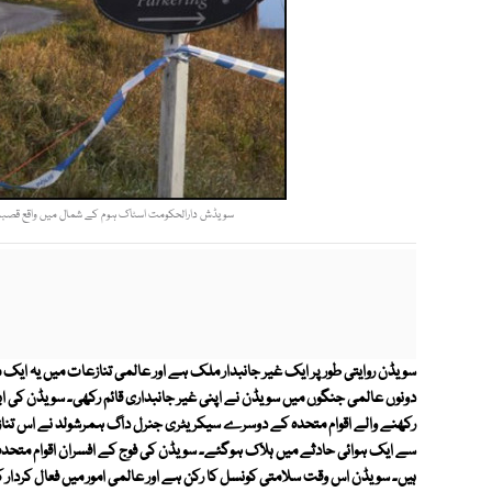
سویڈش دارالحکومت اسٹاک ہوم کے شمال میں واقع قصبہ رم
سویڈن روایتی طور پر ایک غیر جانبدار ملک ہے اور عالمی تنازعات میں یہ ایک م
دونوں عالمی جنگوں میں سویڈن نے اپنی غیر جانبداری قائم رکھی۔ سویڈن کی ا
رکھنے والے اقوام متحدہ کے دوسرے سیکریٹری جنرل داگ ہمرشولد نے اس تنازعہ 
سے ایک ہوائی حادثے میں ہلاک ہوگئے۔ سویڈن کی فوج کے افسران اقوام متحد
ہیں۔ سویڈن اس وقت سلامتی کونسل کا رکن ہے اور عالمی امور میں فعال کردا