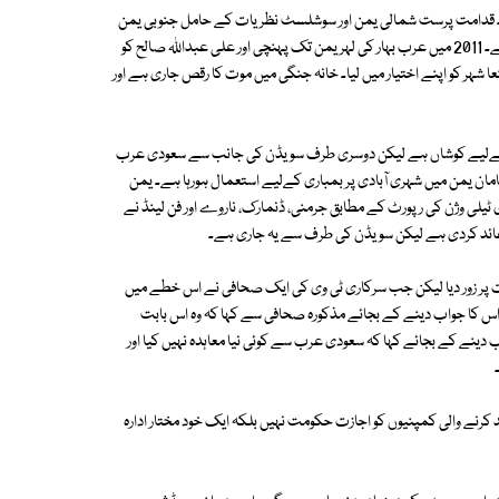
 تک دو مملکتوں میں بٹا ہوا تھا۔ قدامت پرست شمالی یمن اور سوشلسٹ نظریات کے حامل جنوبی یمن
میں ادغام سے جمہوریہ یمن کی مملکت کے صدر علی عبداللہ صالح مقرر ہوئے۔ 2011 میں عرب بہار کی لہر یمن تک پہنچی اور علی عبداللہ صالح کو
ہونا پڑا۔ ایران کے حمایت یافتہ حوثی قبائل نے 2014 میں صنعا شہر کو اپنے اختیار میں لیا۔ خانہ جنگی میں موت کا رقص جاری ہے اور
ہ کےلیے کوشاں ہے لیکن دوسری طرف سویڈن کی جانب سے سعودی عرب
ان یمن میں شہری آبادی پر بمباری کےلیے استعمال ہورہا ہے۔ یمن
ٹیلی وژن کی رپورٹ کے مطابق جرمنی، ڈنمارک، ناروے اور فن لینڈ نے
 عائد کردی ہے لیکن سویڈن کی طرف سے یہ جاری ہے۔
رت پر زور دیا لیکن جب سرکاری ٹی وی کی ایک صحافی نے اس خطے میں
 اس کا جواب دینے کے بجائے مذکورہ صحافی سے کہا کہ وہ اس بابت
ینے کے بجائے کہا کہ سعودی عرب سے کوئی نیا معاہدہ نہیں کیا اور
 کرنے والی کمپنیوں کو اجازت حکومت نہیں بلکہ ایک خود مختار ادارہ