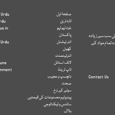
صفحۂ اول
 Urdu
تازہ ترین
rdu
غزہ لہو لہو
ws in
پاکستان
کی سب سے زیادہ
انٹر نیشنل
 Urdu
 تمام مواد کے
کھیل
انٹرٹینمنٹ
لائف اسٹائل
bune
ٹاپ ٹرینڈ
inment
دلچسپ و عجیب
Contact Us
صحت
سونے کے نرخ
پیٹرولیم مصنوعات کی قیمتیں
سائنس و ٹیکنالوجی
بلاگ