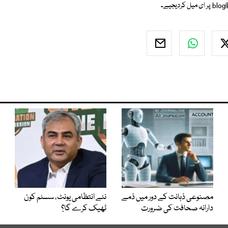
blog
پر ای میل کردیجیے۔
مصنوعی ذہانت کے دور میں ذمے
نئے انتظامی یونٹ، سسٹم کون
دارانہ صحافت کی ضرورت
ٹھیک کرے گا؟