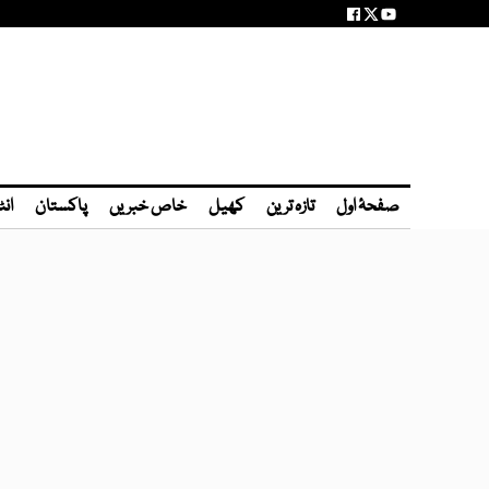
صفحۂ اول
تازہ ترین
کھیل
خاص خبریں
پاکستان
انٹ