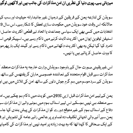
میزبانی ہے۔ پوری دنیا کی نظریں ان امن مذاکرات کی جانب ہیں اور لاکھوں لوگ
سویڈن کی تنازعہ یمن کے فریقین کے درمیان غیر جانبدارانہ حیثیت اور سب کے سا
ح
انتخابات میں کسی بھی ایک سیاسی جماعت یا اتحاد نے قطعی اکثریت حاصل نہیں
اسٹیفن لوفوین ایوان میں اکثریت ثابت کرنے میں ناکام رہے ہیں۔ اسپیکر قومی
نامزد کیا گیا لیکن وہ بھی اکثریت دکھانے میں ناکام رہے اور گیند ایک بار پھر 
کا ووٹ حاصل کر پاتے ہیں یا نہیں۔
اس غیریقینی صورت حال کے باوجود سویڈش وزارت خارجہ یہ مذاکرات منعقد کر
مذاکرات سے قبل اقوام متحدہ کے نمائندہ خصوصی مارٹن گریفتھس کے ساتھ پری
سویڈن کے سرد موسم میں ہم گرم جوش دلوں کے ساتھ امن کی تلاش میں ہیں اور 
یمن کےلیے امن مذاکرات قبل ازیں 2016 میں کویت 
سے منعقد ہی نہیں ہوسکے اس لیے اسٹاک ہوم میں ہونے والے ان مذاکرات سے 
دفاع کے اسٹاک ہوم کے غیر متوقع دورے کو ان مذکرات کی پیش بندی کہا جاسک
یمن سے آنے والی انتہائی تکلیف دہ تصاویر پر عالمی رائے عامہ کی تشویش اور
کے ایک صحافی کا کہنا تھا کہ وہ بہت زیادہ پر امید نہیں اور مذاکرات کی کامی