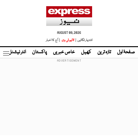
AUGUST 09, 2026
اشتہار لگائیں |
لائیو ٹی وی
| آج کا اخبار
صفحۂ اول
تازہ ترین
کھیل
خاص خبریں
پاکستان
انٹر نیشنل
ٹا