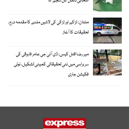
انتخابی دنگل کل سجے گا
ملتان: لڑکے اور لڑکی کی لاشیں ملنے کا مقدمہ درج،
تحقیقات کا آغاز
میر رضا قتل کیس: ڈی آئی جی عامر فاروقی کی
سربراہی میں نئی تحقیقاتی کمیٹی تشکیل، نوٹی
فکیشن جاری