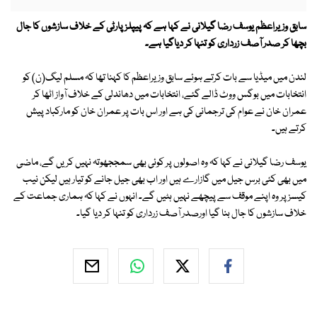
سابق وزیراعظم یوسف رضا گیلانی نے کہا ہے کہ پیپلز پارٹی کے خلاف سازشوں کا جال
بچھا کر صدر آصف زرداری کو تنہا کر دیاگیا ہے۔
لندن میں میڈیا سے بات کرتے ہوئے سابق وزیراعظم کا کہنا تھا کہ مسلم لیگ(ن) کو
انتخابات میں بوگس ووٹ ڈالے گئے، انتخابات میں دھاندلی کے خلاف آواز اٹھا کر
عمران خان نے عوام کی ترجمانی کی ہے اور اس بات پر عمران خان کو مارکباد پیش
کرتے ہیں۔
یوسف رضا گیلانی نے کہا کہ وہ اصولوں پر کوئی بھی سمججھوتہ نہیں کریں گے، ماضی
میں بھی کئی برس جیل میں گازارے ہیں اور اب بھی جیل جانے کو تیار ہیں لیکن نیب
کیسز پر وہ اپنے موقف سے پیچھے نہیں ہٹیں گے۔ انہوں نے کہا کہ ہماری جماعت کے
خلاف سازشوں کا جال بنا گیا اورصدر آصف زرداری کو تنہا کر دیا گیا۔