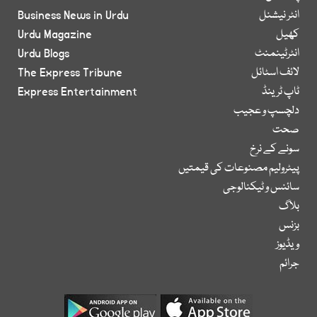
انٹر نیشنل
Business News in Urdu
کھیل
Urdu Magazine
انٹرٹینمنٹ
Urdu Blogs
لائف اسٹائل
The Express Tribune
ٹاپ ٹرینڈ
Express Entertainment
دلچسپ و عجیب
صحت
سونے کے نرخ
پیٹرولیم مصنوعات کی قیمتیں
سائنس و ٹیکنالوجی
بلاگ
بزنس
ویڈیوز
جرائم