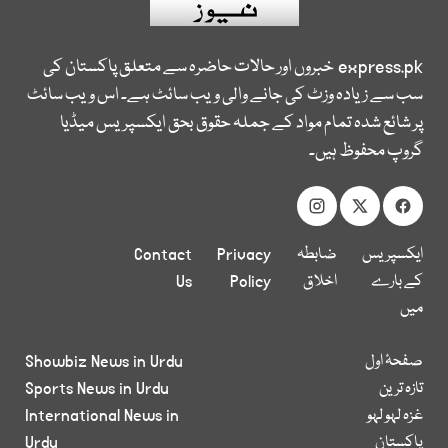
express.pk
خبروں اور حالات حاضرہ سے متعلق پاکستان کی
سب سے زیادہ وزٹ کی جانے والی ویب سائٹ ہے۔ اس ویب سائٹ
پر شائع شدہ تمام مواد کے جملہ حقوق بحق ایکسپریس میڈیا
گروپ محفوظ ہیں۔
ایکسپریس
ضابطہ
Privacy
Contact
کے بارے
اخلاق
Policy
Us
میں
صفحۂ اول
Showbiz News in Urdu
تازہ ترین
Sports News in Urdu
غزہ لہو لہو
International News in
پاکستان
Urdu