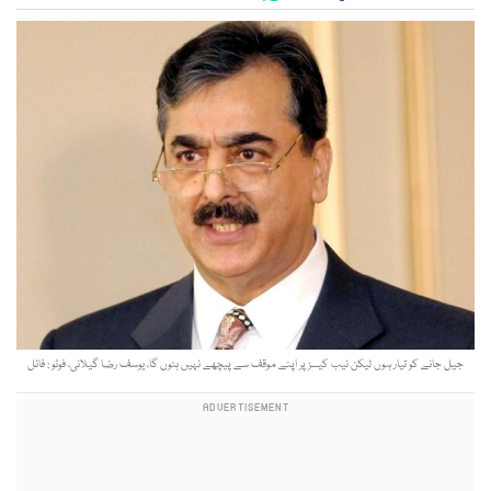
جیل جانے کو تیار ہوں لیکن نیب کیسز پر اپنے موقف سے پیچھے نہیں ہٹوں گا، یوسف رضا گیلانی، فوٹو : فائل