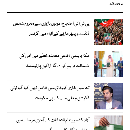
متعلقہ
پی ٹی آئی احتجاج؛ دونوں بازوؤں سے محروم شخص
ڈنڈے و پتھر مارنے کے الزام میں گرفتار
مکہ باہمی دفاعی معاہدہ خطے میں امن کی
ضمانت فراہم کرے گا، اراکین پارلیمنٹ
تحصیل غازی کو وفاق میں شامل نہیں کیا گیا نوٹی
فکیشن جعلی ہے، کے پی حکومت
آزاد کشمیر عام انتخابات کے آخری مرحلے میں