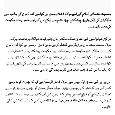
جمعیت علمائے اسلام کے امیر مولانا فضلالرحمٰن نے کہا ہے کہ طالبان کی جانب سے
مذاکرات کی ایک بار پھر پیشکش اچھا اقدام ہے لیکن اس کے لیے ماحول بنانا حکومت
کی ذمے داری ہے۔
مر کزی میڈیا سیل کے مطابق ملک سکندر خان ایڈووکیٹ ،مولانا میر محمد میرک،
مولانا محمد امجد خان اور دیگر سے گفتگو کر تے ہوئے فضل الرحمن نے کہا کہ طالبان
کے اصل مذاکرات تو حکومت سے ہو سکتے ہیں حکومت پیشکش سے فائدہ اٹھائے،
فضلالرحمٰن نے کہا کہ طالبان سے اپنی ضمانت پر مذاکرات نہیں کر سکتا، انھوں نے
کہا بلوچستان سے لاشیں دوسرے صوبوں میں جانے سے نفرت بڑھے گی، انہوں نے کہا
کہ ایک سازش کے ذریعے ملک میں نفرت پھیلائی جا رہی ہے۔
آئی این پی کے مطابق ایک بیان میں مولانا فضل الرحمٰن نے کہا کہ بھارت کو تنائو میں
کمی کے لیے کو شش کرنی چاہیے، بھارتی میڈیا جنگی جنون کو ابھار رہاہے، ایل او سی پر
تعینات پاک فوج کو خراج تحسین پیش کر تے ہیں،لائن آف کنٹرول پر بڑھتے ہوئے تنائو پر
تشویش ہے ،دونوں ممالک بالخصوص بھارت کو تنائو میں کمی کے لیے کو شش کرنی
چاہیے۔