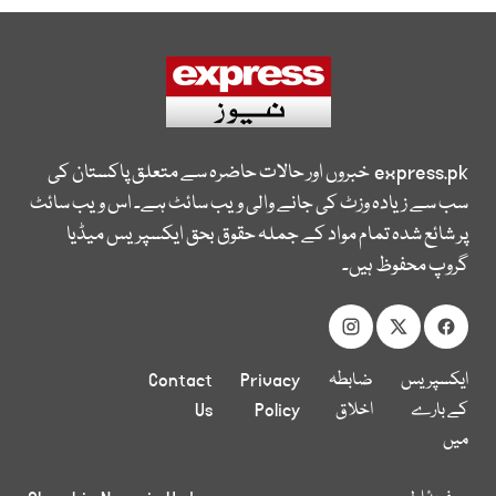
express.pk
خبروں اور حالات حاضرہ سے متعلق پاکستان کی
سب سے زیادہ وزٹ کی جانے والی ویب سائٹ ہے۔ اس ویب سائٹ
پر شائع شدہ تمام مواد کے جملہ حقوق بحق ایکسپریس میڈیا
گروپ محفوظ ہیں۔
ایکسپریس
ضابطہ
Privacy
Contact
کے بارے
اخلاق
Policy
Us
میں