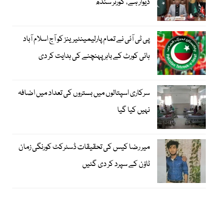
دیوار ہے، گورنر سندھ
پی ٹی آئی نے تمام پارلیمینٹیرینز کو آج اسلام آباد
ہائی کورٹ کے باہر پہنچنے کی ہدایت کر دی
سرکاری اسپتالوں میں بستروں کی تعداد میں اضافہ
نہیں کیا گیا
میر رضا کیس کی تحقیقات ڈسٹرکٹ کورنگی زمان
ٹاؤن کے سپرد کر دی گئیں