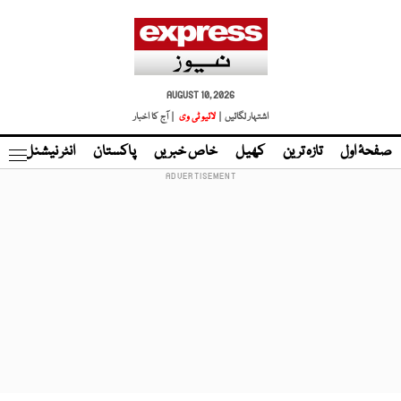
AUGUST 10, 2026
اشتہار لگائیں |
لائیو ٹی وی
| آج کا اخبار
صفحۂ اول
تازہ ترین
کھیل
خاص خبریں
پاکستان
انٹر نیشنل
ٹا