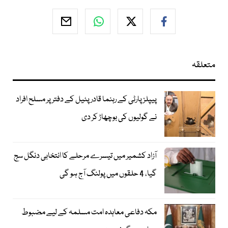
متعلقہ
پیپلز پارٹی کے رہنما قادر پٹیل کے دفتر پر مسلح افراد
نے گولیوں کی بوچھاڑ کر دی
آزاد کشمیر میں تیسرے مرحلے کا انتخابی دنگل سج
گیا، 4 حلقوں میں پولنگ آج ہو گی
مکہ دفاعی معاہدہ امت مسلمہ کے لیے مضبوط