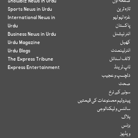
صفحۂ اول
Showbiz News in Urdu
تازہ ترین
Sports News in Urdu
غزہ لہو لہو
International News in
پاکستان
Urdu
انٹر نیشنل
Business News in Urdu
کھیل
Urdu Magazine
انٹرٹینمنٹ
Urdu Blogs
لائف اسٹائل
The Express Tribune
ٹاپ ٹرینڈ
Express Entertainment
دلچسپ و عجیب
صحت
سونے کے نرخ
پیٹرولیم مصنوعات کی قیمتیں
سائنس و ٹیکنالوجی
بلاگ
بزنس
ویڈیوز