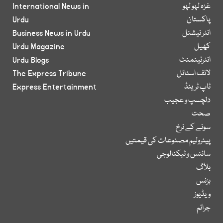
غزہ لہو لہو
International News in
پاکستان
Urdu
انٹر نیشنل
Business News in Urdu
کھیل
Urdu Magazine
انٹرٹینمنٹ
Urdu Blogs
لائف اسٹائل
The Express Tribune
ٹاپ ٹرینڈ
Express Entertainment
دلچسپ و عجیب
صحت
سونے کے نرخ
پیٹرولیم مصنوعات کی قیمتیں
سائنس و ٹیکنالوجی
بلاگ
بزنس
ویڈیوز
جرائم