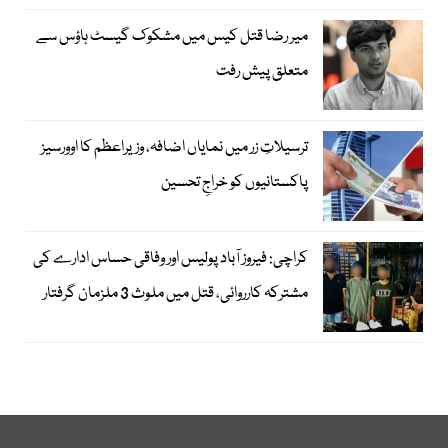
میر رضا قتل کیس میں مشکوک گیسٹ ہاؤس سے
متعلق پیش رفت
ترسیلاتِ زر میں نمایاں اضافہ، وزیراعظم کا اوورسیز
پاکستانیوں کو خراجِ تحسین
کراچی: فیروز آباد پولیس اور وفاقی حساس ادارے کی
مشترکہ کارروائی، قتل میں ملوث 3 ملزمان گرفتار