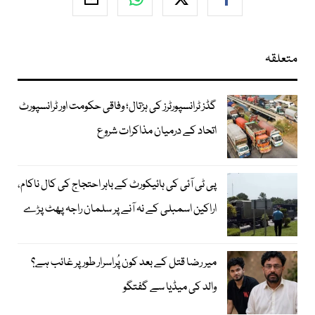
متعلقہ
گڈز ٹرانسپورٹرز کی ہڑتال؛ وفاقی حکومت اور ٹرانسپورٹ
اتحاد کے درمیان مذاکرات شروع
پی ٹی آئی کی ہائیکورٹ کے باہر احتجاج کی کال ناکام،
اراکین اسمبلی کے نہ آنے پر سلمان راجہ پھٹ پڑے
میر رضا قتل کے بعد کون پُراسرار طور پر غائب ہے؟
والد کی میڈیا سے گفتگو