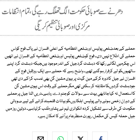
حملے کے بعدضلعی پولیس اورضلعی انتظامیہ کے اعلیٰ افسران نے پاک فوج کواس
حملے کی اطلاع نہیں دی۔ فوج کوضلعی پولیس اورضلعی انتظامیہ کے افسران نے انھیں
اس چکرمیں لگائے رکھاکہ دہشت گردجیل کے اندر موجود ہیںجبکہ دہشت گرد اپنے
ساتھیوںکو لے کرفرار ہوگئے تھے۔ واضح رہے کہ حملے سے ایک روزقبل فوج کے
افسران نے جیل کادورہ کرکے مین گیٹ پر ہیوی مشین گن بھی نصب کراکے دی تھی
جودہشت گردوںکا مقابلہ کر سکتی تھی مگرحملے کے وقت اس ہیوی مشین گن
کااستعمال نہ کیاجانابھی بہت سے سوالات کوجنم دے رہاہے۔دریں اثنا جیل پرحملے
کے دوران زخمی ہونے والے پولیس اہلکاروںکو بیانات قلمبندکرانے کے لیے صوبائی
حکومت کی طرف سے تشکیل کردہ انکوائری ٹیم نے پشاورطلب کرلیاہے۔ دوتین روز میں
جیل حملہ کیس کی مکمل رپورٹ منظرعام پرآنے کا امکان ہے۔