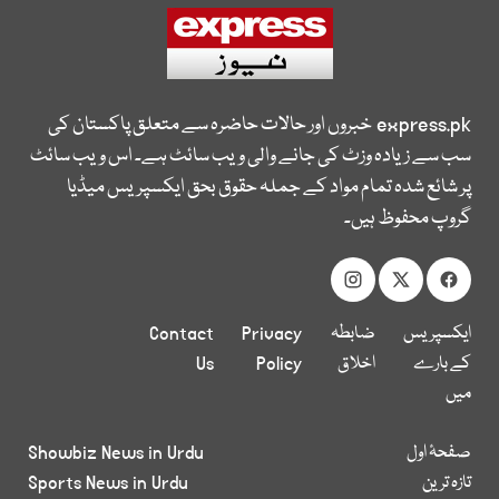
express.pk
خبروں اور حالات حاضرہ سے متعلق پاکستان کی
سب سے زیادہ وزٹ کی جانے والی ویب سائٹ ہے۔ اس ویب سائٹ
پر شائع شدہ تمام مواد کے جملہ حقوق بحق ایکسپریس میڈیا
گروپ محفوظ ہیں۔
ایکسپریس
ضابطہ
Privacy
Contact
کے بارے
اخلاق
Policy
Us
میں
صفحۂ اول
Showbiz News in Urdu
تازہ ترین
Sports News in Urdu