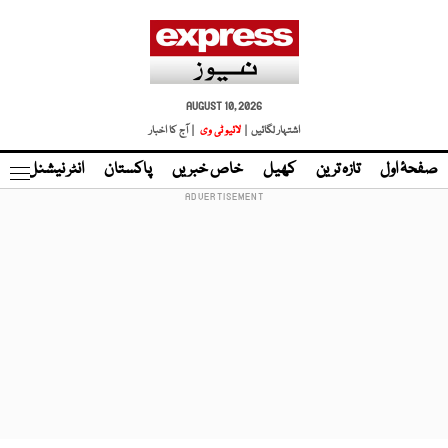
AUGUST 10, 2026
اشتہار لگائیں |
لائیو ٹی وی
| آج کا اخبار
صفحۂ اول
تازہ ترین
کھیل
خاص خبریں
پاکستان
انٹر نیشنل
ٹا