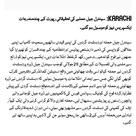
KARACHI:
سینٹرل جیل حملے کی تحقیقاتی رپورٹ کے چندمندرجات
ایکسپریس نیوز کو موصول ہو گئے۔
سینٹرل جیل حملہ اوردہشت گردوں کی اپنے قیدی ساتھیوںسمیت کامیاب اپنے
علاقوں کو واپسی کی ذمے دارضلعی پولیس اورانتظامیہ کے چندافسران کو ٹھہرایا گیا
جنھوں نے فوج کواندھیرے میں رکھ کرغلط اطلاعات دیں۔ ایکسپریس نیوزکو ذرائع
سے ملنے والی تفصیلات کے مطابق 29جولائی کوجب سینٹرل جیل ڈیرہ پردہشت
گردوں نے حملہ کیاتو اسی وقت چھائونی میں واقع اسٹیشن کمانڈرکے دفترمیں کلرک
کوبھی گولی لگی جس سے ابتدائی اطلاعات یہ موصول ہوئیں کہ دہشت گردوں نے ڈیرہ
چھائونی پرحملہ کیا ہے تاہم حملے کے15منٹ کے اندرمتوقع دہشت گردی کے پیش
نظرتیارکردہ فوج کی کوئیک رسپانس فورس کی5کمپنیوں نے ڈیرہ جیل کوجانے والے
پانچوں راستوں پرپوزیشنیں سنبھال لیں۔ محلہ لغاری والاکو کراس کرنے والی ایک کیوآر
ایف کی کمپنی کی دہشت گردوں سے مڈبھیڑ بھی ہوئی۔ اس دوران شدیدفائرنگ کے
تبادلے میںحملہ آوروں کے2ساتھی جاںبحق ہوئے جن کی لاشیں وہ اپنے ساتھ لے
گئے۔