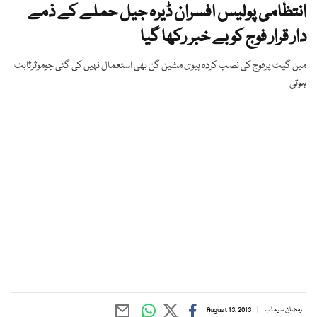
انتظامی پولیس افسران ڈیرہ جیل حملے کے ذمے
دار قرار فوج کو بے خبر رکھا گیا
مین گیٹ پرفوج کی نصب کردہ ہیوی مشین گن بھی استعمال نہیں کی گئی جوموثرثابت
ہوتی
رمضان سیماب
August 13, 2013