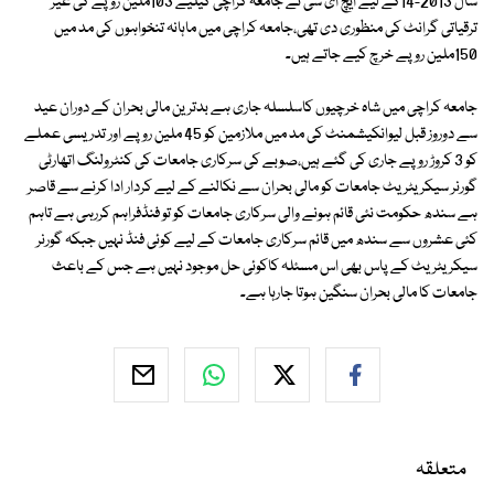
سال 2013-14کے لیے ایچ ای سی نے جامعہ کراچی کیلیے 103ملین روپے کی غیر
ترقیاتی گرانٹ کی منظوری دی تھی،جامعہ کراچی میں ماہانہ تنخواہوں کی مد میں
150ملین روپے خرچ کیے جاتے ہیں۔
جامعہ کراچی میں شاہ خرچیوں کاسلسلہ جاری ہے بدترین مالی بحران کے دوران عید
سے دوروز قبل لیوانکیشمنٹ کی مد میں ملازمین کو 45 ملین روپے اور تدریسی عملے
کو 3 کروڑ روپے جاری کی گئے ہیں،صوبے کی سرکاری جامعات کی کنٹرولنگ اتھارٹی
گورنر سیکریٹریٹ جامعات کو مالی بحران سے نکالنے کے لیے کردار ادا کرنے سے قاصر
ہے سندھ حکومت نئی قائم ہونے والی سرکاری جامعات کو تو فنڈفراہم کررہی ہے تاہم
کئی عشروں سے سندھ میں قائم سرکاری جامعات کے لیے کوئی فنڈ نہیں جبکہ گورنر
سیکریٹریٹ کے پاس بھی اس مسئلہ کاکوئی حل موجود نہیں ہے جس کے باعث
جامعات کا مالی بحران سنگین ہوتا جارہا ہے۔
متعلقہ