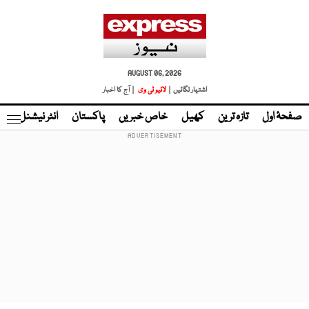
AUGUST 06, 2026
اشتہار لگائیں |
لائیو ٹی وی
| آج کا اخبار
صفحۂ اول
تازہ ترین
کھیل
خاص خبریں
پاکستان
انٹر نیشنل
ٹا