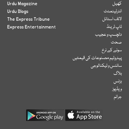
کھیل
Urdu Magazine
انٹرٹینمنٹ
Urdu Blogs
لائف اسٹائل
The Express Tribune
ٹاپ ٹرینڈ
Express Entertainment
دلچسپ و عجیب
صحت
سونے کے نرخ
پیٹرولیم مصنوعات کی قیمتیں
سائنس و ٹیکنالوجی
بلاگ
بزنس
ویڈیوز
جرائم