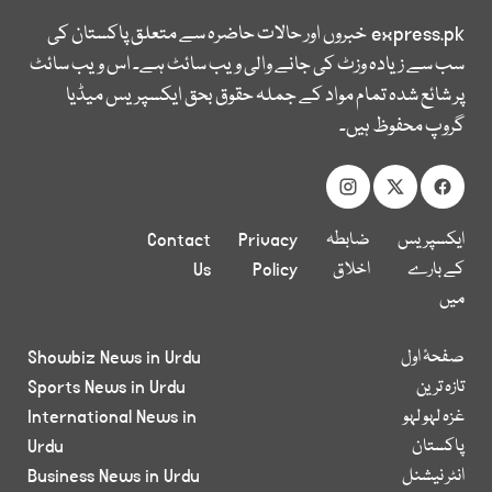
express.pk
خبروں اور حالات حاضرہ سے متعلق پاکستان کی
سب سے زیادہ وزٹ کی جانے والی ویب سائٹ ہے۔ اس ویب سائٹ
پر شائع شدہ تمام مواد کے جملہ حقوق بحق ایکسپریس میڈیا
گروپ محفوظ ہیں۔
ایکسپریس
ضابطہ
Privacy
Contact
کے بارے
اخلاق
Policy
Us
میں
صفحۂ اول
Showbiz News in Urdu
تازہ ترین
Sports News in Urdu
غزہ لہو لہو
International News in
پاکستان
Urdu
انٹر نیشنل
Business News in Urdu