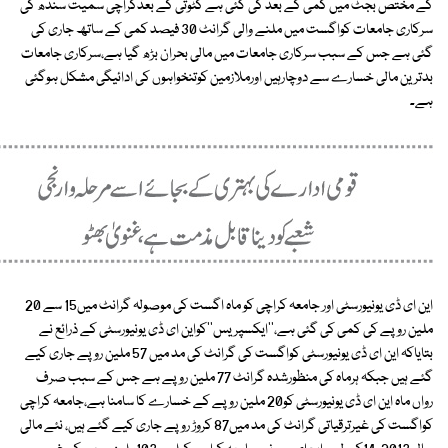
کے مختص بجٹ میں کمی کے بعد کی گئی ہے کٹوتی کے بعدکراچی سمیت سندھ کی
سرکاری جامعات کواگست میں ملنے والی گرانٹ 30 فیصد کمی کے ساتھ جاری کی
گئی ہے جس کے سبب سرکاری جامعات میں مالی بحران بڑھ گیا ہے،سرکاری جامعات
بدترین مالی خسارے سے دوچارہیں اورملازمین کوتنخواہوں کی ادائیگی مشکل ہوگئی
ہے۔
این ای ڈی یونیورسٹی اور جامعہ کراچی کو ماہ اگست کی موصولہ گرانٹ میں15 سے 20
ملین روپے کی کمی کی گئی ہے،''ایکسپریس''کواین ای ڈی یونیورسٹی کے ذرائع نے
بتایاکہ این ای ڈی یونیورسٹی کواگست کی گرانٹ کی مد میں 57 ملین روپے جاری کیے
گئے ہیں جبکہ ہرماہ کی منظورشدہ گرانٹ 77 ملین روپے ہے جس کے سبب صرف
رواں ماہ این ای ڈی یونیورسٹی کو20 ملین روپے کے خسارے کا سامنا ہے،جامعہ کراچی
کواگست کی غیرترقیاتی گرانٹ کی مد میں87 کروڑ روپے جاری کیے گئے ہیں، نئے مالی