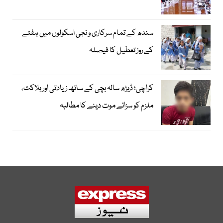
سندھ کے تمام سرکاری و نجی اسکولوں میں ہفتے
کے روز تعطیل کا فیصلہ
کراچی؛ ڈیڑھ سالہ بچی کے ساتھ زیادتی اور ہلاکت،
ملزم کو سزائے موت دینے کا مطالبہ