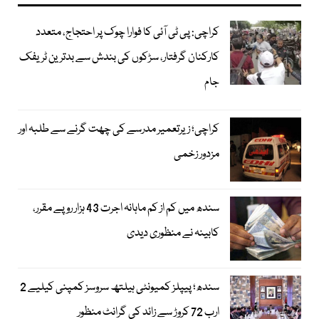
کراچی: پی ٹی آئی کا فوارا چوک پر احتجاج، متعدد
کارکنان گرفتار، سڑکوں کی بندش سے بدترین ٹریفک
جام
کراچی؛ زیرتعمیر مدرسے کی چھت گرنے سے طلبہ اور
مزدور زخمی
سندھ میں کم از کم ماہانہ اجرت 43 ہزار روپے مقرر،
کابینہ نے منظوری دیدی
سندھ؛ پیپلز کمیونٹی ہیلتھ سروسز کمپنی کیلیے 2
ارب 72 کروڑ سے زائد کی گرانٹ منظور