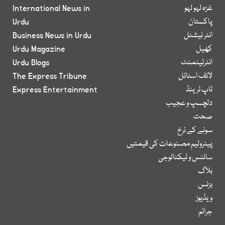
غزہ لہو لہو
International News in
پاکستان
Urdu
انٹر نیشنل
Business News in Urdu
کھیل
Urdu Magazine
انٹرٹینمنٹ
Urdu Blogs
لائف اسٹائل
The Express Tribune
ٹاپ ٹرینڈ
Express Entertainment
دلچسپ و عجیب
صحت
سونے کے نرخ
پیٹرولیم مصنوعات کی قیمتیں
سائنس و ٹیکنالوجی
بلاگ
بزنس
ویڈیوز
جرائم