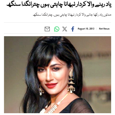
یاد رہنے والا کردار نبھانا چاہتی ہوں چترانگدا سنگھ
مدتوں یاد رکھا جانے والا کردار نبھانا چاہتی ہوں، چترانگدا سنگھ
August 16, 2013
Net News