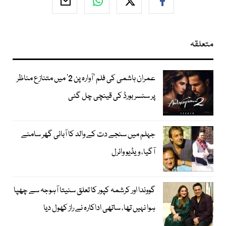
متعلقہ
عمران ہاشمی کی فلم ’آوارہ پن 2‘ میں متنازع مناظر
پر سنسر بورڈ کی قینچی چل گئی
جہلم میں سنجے دت کے والد کا آبائی گھر سامنے
آگیا، ویڈیو وائرل
گووندا اور کرشمہ کپور کا تعلق سنیتا آہوجہ سے چھپا
ہوا نہیں تھا، ساتھی اداکارہ نے راز کھول دیا