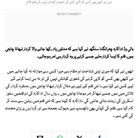
میں نے کبھی بھی کسی کو کاپی کرنے کی شعوری کوشش نہیں کی۔فوٹو: فائل
بالی وڈ اداکارہ چترانگدا سنگھ نے کہا ہے کہ مدتوں یاد رکھا جانے والا کردار نبھانا چاہتی
ہوں، فلم کا ایسا کردار ملے جسے کرنے پر وہ کردار ہی امر ہوجائے۔
انھوں نے کہا کہ میری اپنی شناخت اور مقام ہے میرا کسی سے موازانہ نہ کیا جائے ،میں
نے کبھی بھی کسی کو کاپی کرنے کی شعوری کوشش نہیں کی اور نہ ہی ایسا کرنے کے
لیے کسی نے کہا ہے ۔ا نئی فلم کے لیے بے مثال کردار نبھانا چاہتی ہوں ۔منفرد کردار کی
تلاش میں ہوں جسے نبھاکر امر ہوجانا چاہتی ہوں ۔ رواں سال اداکارہ کی دو فلمیں سلور
اسکرین کی زینت بنائی جائیں گی ۔اداکارہ کا کہنا ہے کہ نئی فلم میں روٹین سے ہٹ کر
کام کیا ہے ۔فلم کی کہانی بھی دلچسپ ہے ،میوزک عمدہ ہے اور کرداروں پر بڑی محنت
کی گئی ہے ۔