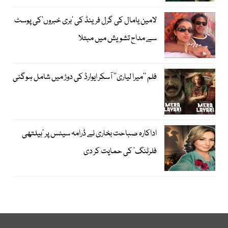
لامین یامال کی گرل فرینڈ کی ’بری خبروں‘کی پوسٹ
سے مداح تشویش میں مبتلا
فلم ’’میرا لیاری‘‘ آسکر ایوارڈ کی دوڑ میں شامل ہوگئی
اداکارہ صباحت بخاری نے ڈرامہ سیٹس پر ’ہیلتھی
فلرٹنگ‘ کی حمایت کر دی