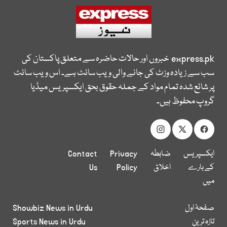
express.pk
خبروں اور حالات حاضرہ سے متعلق پاکستان کی
سب سے زیادہ وزٹ کی جانے والی ویب سائٹ ہے۔ اس ویب سائٹ
پر شائع شدہ تمام مواد کے جملہ حقوق بحق ایکسپریس میڈیا
گروپ محفوظ ہیں۔
ایکسپریس
ضابطہ
Privacy
Contact
کے بارے
اخلاق
Policy
Us
میں
صفحۂ اول
Showbiz News in Urdu
تازہ ترین
Sports News in Urdu