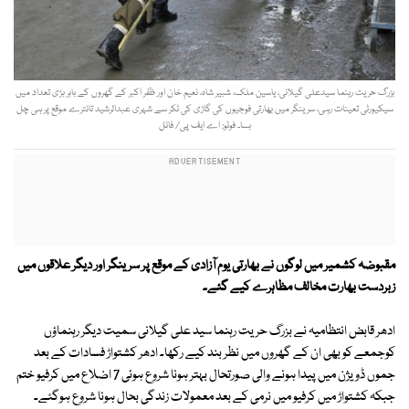
بزرگ حریت رہنما سیدعلی گیلانی، یاسین ملک، شبیر شاہ، نعیم خان اور ظفر اکبر کے گھروں کے باہر بڑی تعداد میں
سیکیورٹی تعینات رہی، سرینگر میں بھارتی فوجیوں کی گاڑی کی ٹکر سے شہری عبدالرشید تانترے موقع پر ہی چل
بسا۔ فوٹو: اے ایف پی/ فائل
مقبوضہ کشمیر میں لوگوں نے بھارتی یوم آزادی کے موقع پر سرینگر اور دیگر علاقوں میں
زبردست بھارت مخالف مظاہرے کیے گئے۔
ادھر قابض انتظامیہ نے بزرگ حریت رہنما سید علی گیلانی سمیت دیگر رہنماؤں
کوجمعے کو بھی ان کے گھروں میں نظر بند کیے رکھا۔ ادھر کشتواڑ فسادات کے بعد
جموں ڈویژن میں پیدا ہونے والی صورتحال بہتر ہونا شروع ہوئی 7 اضلاع میں کرفیو ختم
جبکہ کشتواڑ میں کرفیو میں نرمی کے بعد معمولات زندگی بحال ہونا شروع ہوگئے۔