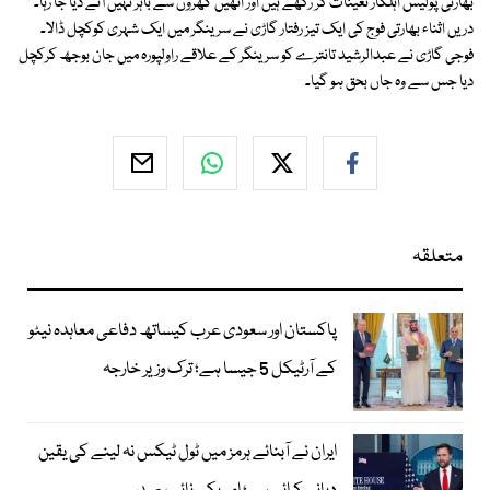
بھارتی پولیس اہلکار تعینات کر رکھے ہیں اور انھیں گھروں سے باہر نہیں آنے دیا جا رہا۔
دریں اثناء بھارتی فوج کی ایک تیز رفتار گاڑی نے سرینگر میں ایک شہری کوکچل ڈالا۔
فوجی گاڑی نے عبدالرشید تانترے کو سرینگر کے علاقے راولپورہ میں جان بوجھ کرکچل
دیا جس سے وہ جاں بحق ہو گیا۔
متعلقہ
پاکستان اور سعودی عرب کیساتھ دفاعی معاہدہ نیٹو
کے آرٹیکل 5 جیسا ہے؛ ترک وزیر خارجہ
ایران نے آبنائے ہرمز میں ٹول ٹیکس نہ لینے کی یقین