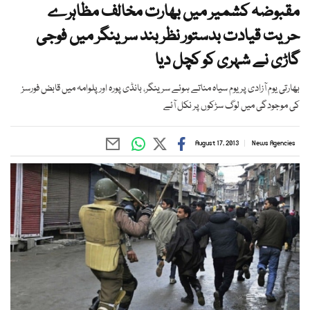
مقبوضہ کشمیر میں بھارت مخالف مظاہرے
حریت قیادت بدستور نظر بند سرینگر میں فوجی
گاڑی نے شہری کو کچل دیا
بھارتی یوم آزادی پریوم سیاہ مناتے ہوئے سرینگر، بانڈی پورہ اورپلوامہ میں قابض فورسز
کی موجودگی میں لوگ سڑکوں پر نکل آئے
August 17, 2013
News Agencies