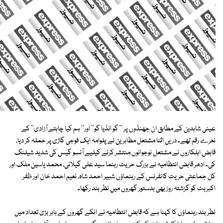
عینی شاہدین کے مطابق ان جھنڈوں پر '' گو انڈیا گو'' اور'' ہم کیا چاہتے آزادی'' کے
نعرے رقم تھے۔ دریں اثنا مشتعل مظاہرین نے پلوامہ ایک فوجی گاڑی پر حملہ کر دیا،
قابض اہلکاروں نے مشتعل نوجوانوں منتشر کرنے کیلیے آنسو گیس کی شدید شیلنگ
کی۔ ادھر قابض انتظامیہ نے بزرگ حریت رہنما سید علی گیلانی، محمد یاسین ملک اور
کل جماعتی حریت کانفرنس کے رہنماؤں شبیر احمد شاہ، نعیم احمد خان اور ظفر
اکبربٹ کو گزشتہ روز بھی بدستور گھروں میں نظر بند رکھا۔
نظر بند رہنماؤں کا کہنا ہے کہ قابض انتظامیہ نے انکے گھروں کے باہر بڑی تعداد میں