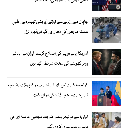
دہانی کرائی ہے؛ امریکی نائب صدر
جاپان میں زلزلے سے لرزتے آپریشن تھیٹر میں طبی
عملہ مریض کی ڈھال بن گیا؛ ویڈیو وائرل
امریکا اپنے رویے کی اصلاح کرے؛ ایران نے آبنائے
ہرمز کھولنے کی سخت شرائط رکھ دیں
کولمبیا کے دائیں بازو کے نئے صدر کا پہلا دن؛ ٹرمپ
نے اپنے دوست پر ڈالرز کی بارش کردی
ایران؛ سپریم لیڈر بننے کے بعد مجتبیٰ خامنہ ای کی
پہلی ویڈیو جاری کردی گئی