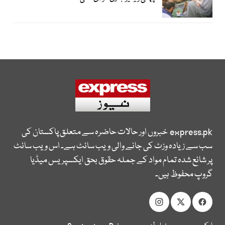
express.pk
خبروں اور حالات حاضرہ سے متعلق پاکستان کی
سب سے زیادہ وزٹ کی جانے والی ویب سائٹ ہے۔ اس ویب سائٹ
پر شائع شدہ تمام مواد کے جملہ حقوق بحق ایکسپریس میڈیا
گروپ محفوظ ہیں۔