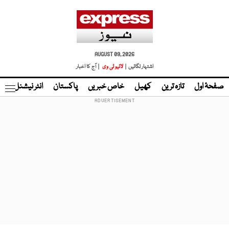
AUGUST 09, 2026
اشتہار لگائیں |
لائیو ٹی وی
| آج کا اخبار
صفحۂ اول
تازہ ترین
کھیل
خاص خبریں
پاکستان
انٹر نیشنل
ٹا