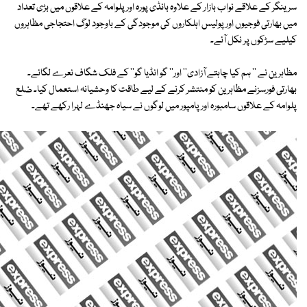
سرینگر کے علاقے نواب بازار کے علاوہ بانڈی پورہ اور پلوامہ کے علاقوں میں بڑی تعداد
میں بھارتی فوجیوں اور پولیس اہلکاروں کی موجودگی کے باوجود لوگ احتجاجی مظاہروں
کیلیے سڑکوں پر نکل آئے۔
مظاہرین نے '' ہم کیا چاہتے آزادی'' اور'' گو انڈیا گو'' کے فلک شگاف نعرے لگائے۔
بھارتی فورسزنے مظاہرین کو منتشر کرنے کے لیے طاقت کا وحشیانہ استعمال کیا۔ ضلع
پلوامہ کے علاقوں سامبورہ اور پامپور میں لوگوں نے سیاہ جھنڈے لہرا رکھے تھے۔