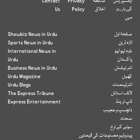
ایکسپریس
ضابطہ
Privacy
Contact
کے بارے
اخلاق
Policy
Us
میں
صفحۂ اول
Showbiz News in Urdu
تازہ ترین
Sports News in Urdu
غزہ لہو لہو
International News in
پاکستان
Urdu
انٹر نیشنل
Business News in Urdu
کھیل
Urdu Magazine
انٹرٹینمنٹ
Urdu Blogs
لائف اسٹائل
The Express Tribune
ٹاپ ٹرینڈ
Express Entertainment
دلچسپ و عجیب
صحت
سونے کے نرخ
پیٹرولیم مصنوعات کی قیمتیں