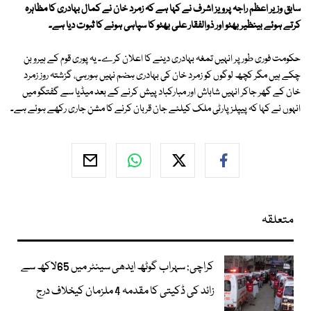
سابق وزیر اعظم راجہ پرویز اشرف نے کہا ہے کہ زمرد خان نے کمال بہادری کا مظاہرہ
کرتے ہوئے بینظیر بھٹو اور ذوالفقار علی بھٹو کا سپاہی ہونے کا ثبوت دیا ہے۔
حکومت فوری طور پر انہیں تمغہ بہادری دینے کا اعلان کرے۔ یہ پوری قوم کے ہیرو بن
چکے ہیں مگر کچھ لوگوں کو زمرد خان کی بہادری ہضم نہیں ہورہی، گزشتہ روز زمرد
خان کے گھر جاکر انہیں شاباش اور مبارکباد پیش کرنے کے بعد میڈیا سے گفتگو میں
انہوں نے کہا کہ پیپلز پارٹی ملک کیلئے جان قربان کرنے کا مشن جاری رکھے ہوئے ہے۔
متعلقہ
کراچی: سہراب گوٹھ ایدھی سینٹر میں 65لاکھ سے
زائد کی ڈکیتی کا مقدمہ 4 ملزمان کیخلاف درج