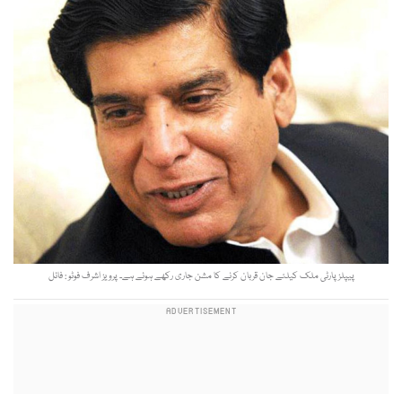
پیپلز پارٹی ملک کیلئے جان قربان کرنے کا مشن جاری رکھے ہوئے ہے۔ پرویز اشرف فوٹو : فائل