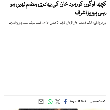
کچھ لوگوں کو زمرد خان کی بہادری ہضم نہیں ہو
رہی پرویز اشرف
پیپلز پارٹی ملک کیلئے جان قربان کرنے کا مشن جاری رکھے ہوئے ہے۔ پرویز اشرف
نامہ نگار خصوصی
August 17, 2013