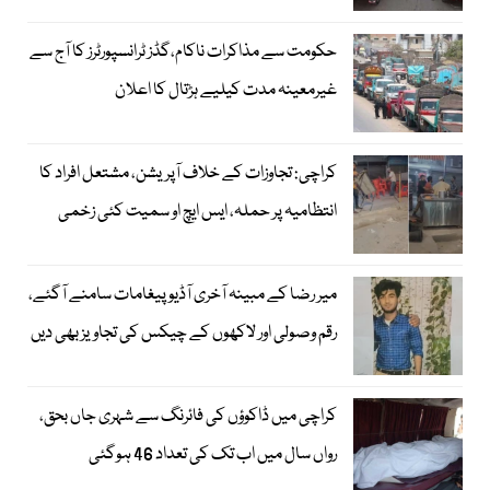
حکومت سے مذاکرات ناکام،گڈز ٹرانسپورٹرز کا آج سے
غیرمعینہ مدت کیلیے ہڑتال کا اعلان
کراچی: تجاوزات کے خلاف آپریشن، مشتعل افراد کا
انتظامیہ پر حملہ، ایس ایچ او سمیت کئی زخمی
میر رضا کے مبینہ آخری آڈیو پیغامات سامنے آگئے،
رقم وصولی اور لاکھوں کے چیکس کی تجاویز بھی دیں
کراچی میں ڈاکوؤں کی فائرنگ سے شہری جاں بحق،
رواں سال میں اب تک کی تعداد 46 ہوگئی