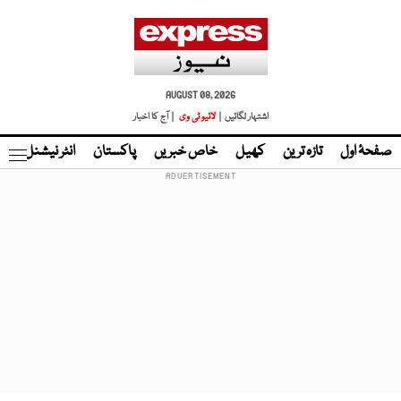
AUGUST 08, 2026
اشتہار لگائیں |
لائیو ٹی وی
| آج کا اخبار
صفحۂ اول
تازہ ترین
کھیل
خاص خبریں
پاکستان
انٹر نیشنل
ٹا