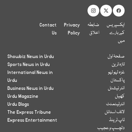
ایکسپریس
ضابطہ
Privacy
Contact
کے بارے
اخلاق
Policy
Us
میں
صفحۂ اول
Showbiz News in Urdu
تازہ ترین
Sports News in Urdu
غزہ لہو لہو
International News in
پاکستان
Urdu
انٹر نیشنل
Business News in Urdu
کھیل
Urdu Magazine
انٹرٹینمنٹ
Urdu Blogs
لائف اسٹائل
The Express Tribune
ٹاپ ٹرینڈ
Express Entertainment
دلچسپ و عجیب