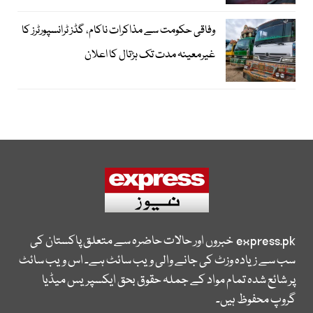
وفاقی حکومت سے مذاکرات ناکام، گڈز ٹرانسپورٹرز کا
غیرمعینہ مدت تک ہڑتال کا اعلان
express.pk
خبروں اور حالات حاضرہ سے متعلق پاکستان کی
سب سے زیادہ وزٹ کی جانے والی ویب سائٹ ہے۔ اس ویب سائٹ
پر شائع شدہ تمام مواد کے جملہ حقوق بحق ایکسپریس میڈیا
گروپ محفوظ ہیں۔