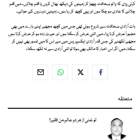
کرنی پڑی کہ یا تو صحافت چھوڑ کر زمینوں کی دیکھ بھال کروں یا قلم چلاؤں۔ میں قلم
چلانے کا عادی ہو چکا ہوں اور یہی کچھ کر رہا ہوں۔ زمینیں دوسروں کے حوالے۔
بات آزادی صحافت سے شروع ہوئی تھی جس میں کچھ مجھے اپنے بارے میں بھی
مجبوراً عرض کرنا پڑا۔ میں اتنی عرض کر سکتا ہوں اور حیرت زدہ ہو کر عرض کرتا ہوں
مجھے لکھنے کی جس قدر آزادی ایکسپریس میں ہے اس کا میں تصور بھی نہیں کر
سکتا۔ میں اگر اس اخبار کا مالک بھی ہوتا تو اتنی آزادی سے نہ لکھ سکتا۔
متعلقہ
تو غنی از ھر دو عالم من فقیر!