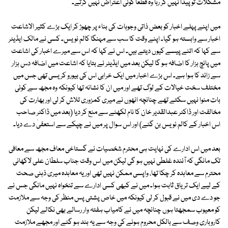
مشکلات تو پیدا نہیں کر رہا وہ قطعاً کوئی اعتراض نہیں کرتے۔
میں اپنے پہلے اخبار کو بعض ذاتی وجوہات کی بناء پر چھوڑ کر ایک بڑے کثیر الاشاعت
اخبار سے وابستہ ہو گیا۔ اپنے وقت کا سب سے مہنگا کالم نویس۔ کسی نے مالک ایڈیٹر
سے کہا کہ اتنے پیسے کیوں دیتے ہیں۔ اس نے کہا کہ اس سے میرے اخبار کی اشاعت
میں پانچ ہزار کا اضافہ ہو گا لیکن بعد میں ایڈیٹر نے بتایا کہ اشاعت میں اضافہ دس ہزار
سے زائد کا ہوا ہے۔ اس بڑے اخبار میں ایک خرابی اس کی بیورو کریسی تھی جس میں
مختلف سخت خیالات کے لوگ تھے اور میں ان کا نشانہ تھا کیونکہ وہ مجھ سے کوئی
بات منوا نہیں سکتے تھے چنانچہ انھوں نے میری کمزوری تلاش کر لی اور بھارت کی
مخالفت اور ڈاکٹر عبدالقدیر خان کا نام لکھنے سے منع کر دیا (بعد میں ڈاکٹر صاحب
اس اخبار کے کالم نویس بن گئے) اور اس سوال پر میں نے چپکے سے استعفیٰ دے دیا۔
بعد میں اس ادارے کی نہایت ہی محترم شخصیات نے گستاخی معاف مجھ سے معافی
تک مانگی کہ آئندہ غلطی نہیں ہو گی لیکن میں اس وقت جناب سلطان علی لاکھانی
محترم سے معاہدہ کر چکا تھا، واپسی ممکن نہیں تھی اور یہ معاہدہ میری ذہنی صحت
کے لیے ایک تریاق ثابت ہوا۔ میں نے کبھی کسی ادارے سے تنخواہ نہیں مانگی جس نے
جو دے دی میں نے قبول کر لی کیونکہ میں خاص پشتی پس منظر کی وجہ سے ملازمت
کو معیوب سمجھتا ہوں چنانچہ میں نے کامیاب ہفتہ وار رسالے بھی نکالے لیکن
کاروباری وصف سے بالکل محروم ہونے کی وجہ سے یہ بند ہو گئے اور مجھے ملازمت