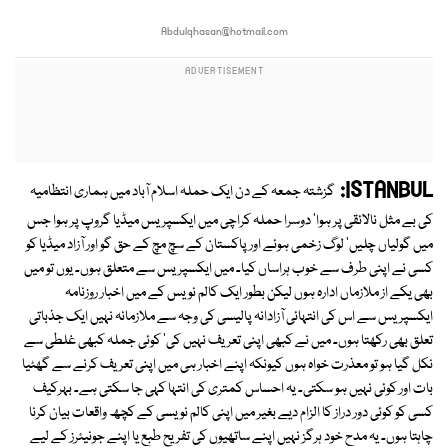
Abdulqhasan@hotmail.com
ISTANBUL:
گزشتہ جمعہ کے دن ایک حملہ اسلام آباد میں ہماری انتظامیہ
کی بے مثل نالائقی پر ہوا' دوسرا حملہ کراچی میں ایکسپریس میڈیا گروپ پر ہوا جس
میں گولیاں چلیں' لوگ زخمی ہوئے اور پاکستان کے سچ مچ کے حق گو اور آزاد میڈیا کو
کسی نے اپنی طرف سے خوب ہراساں کیا۔ میں ایکسپریس سے متعلق ہوں۔ یوں تو میں
بھی یکے از ملازماں ادارہ ہوں لیکن بطور ایک کالم نویس کے میں اخبار روزنامہ
ایکسپریس سے اس کی انتہائی آزادانہ پالیسی کی وجہ سے ملازمانہ نہیں ایک جذباتی
تعلق بھی رکھتا ہوں۔ میں نے کبھی اپنی تعریف نہیں کی' کوئی جملہ کبھی غلطی سے
نکل گیا ہو تو معذرت خواہ ہوں کیونکہ اپنے اخبار ہی میں اپنی تعریف کرنے سے گھٹیا
بات اور کوئی نہیں ہو سکتی۔ یہ احساس کمتری کی انتہا کہی جا سکتی ہے۔ بہرکیف
کسی کو کوئی دور دراز کا الزام دیے بغیر میں اپنی کالم نویسی کے کچھ واقعات بیان کرنا
چاہتا ہوں۔ یہ مدح خود ہرگز نہیں اپنے ساتھیوں کی تفریح طبع یا اپنے جونیئرز کے لیے