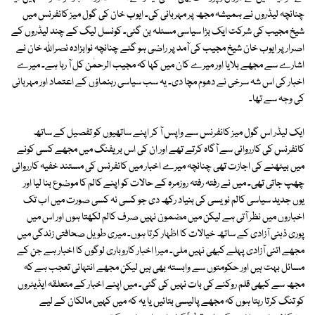
چنانچہ لیڈروں نے ہمیشہ مجھ پر مہربانی کی۔ ایوب خان کی گول میز کانفرنس میں
شیخ مجیب کی شرکت ایک بڑا سیاسی مسئلہ بن گئی۔ کونسل لیگ کے چند لیڈروں کے
اصرار پر ایوب خان شیخ مجیب کی آمد پر راضی ہو گئے چنانچہ نوابزادہ نصراللہ خان نے
اشارے سے مجھے بلایا اور میرے کان میں کہا کہ مجیب الرحمٰن کل آ رہا ہے۔ میرے
اخبار کی اس شہ سرخی نے دھوم مچا دی۔ یہ سب سیاسی رہنماؤں کے اعتماد اور مہربانی
کی وجہ سے تھا۔
ایک لیڈر اس گول میز کانفرنس سے واپس آ کر اپنے ساتھیوں کو تفصیل کے ساتھ
کانفرنس کی کارروائی سے آگاہ کرتے تھے اور ان کی اس بریفنگ میں مجھے کسی کونے
میں بیٹھنے کی اجازت تھی چنانچہ میرے اخبار میں کانفرنس کی مستند خفیہ کارروائی
چھپ جاتی تھی۔ میں نے رفتہ رفتہ روزمرہ کے حالات کو اپنے کالم کا موضوع بنا لیا اور
یوں جدید سیاسی کالم نویسی کی بنیاد رکھ دی جو کسی نہ کسی صورت میں اب تک
اخباروں میں نظر آتی ہے لیکن میں مضمون نہیں صرف کالم لکھتا ہوں اور اس میں
پوری ذہنی آزادی کے ساتھ خیالات کا اظہار کرتا ہوں۔ میری طویل صحافتی زندگی میں
مجھے اتنی آزادی پہلے کبھی نہیں ملی۔ میرا اخبار کاروباری لوگوں کا اخبار ہے جن کے
مسائل بہت ہیں اور حکومتوں سے وابستہ بھی ہیں لیکن مجھے انتہائی تعجب ہے کہ
مجھ سے کبھی قلم روکنے کی بات نہیں کی گئی۔ میں اپنے اخبار کے متعلقہ ایڈیٹروں
کو تنگ کرتا رہتا ہوں کہ مجھے پالیسی بتائیں یا یہ کہ میں کہیں مالکان کے لیے