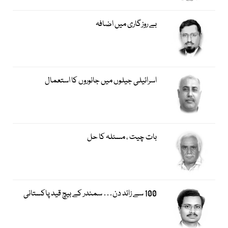
بے روزگاری میں اضافہ
اسرائیلی جیلوں میں جانوروں کا استعمال
بات چیت ، مسئلہ کا حل
100 سے زائد دن… سمندر کے بیچ قید پاکستانی