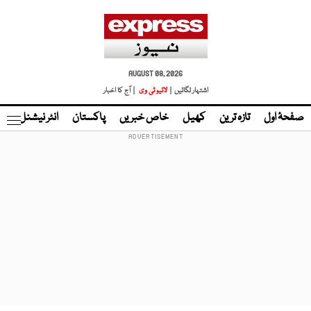
AUGUST 08, 2026
اشتہار لگائیں |
لائیو ٹی وی
| آج کا اخبار
صفحۂ اول
تازہ ترین
کھیل
خاص خبریں
پاکستان
انٹر نیشنل
ٹا