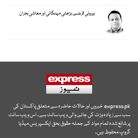
بیرونی قرضے،بڑھتی مہنگائی اور معاشی بحران
express.pk
خبروں اور حالات حاضرہ سے متعلق پاکستان کی
سب سے زیادہ وزٹ کی جانے والی ویب سائٹ ہے۔ اس ویب سائٹ
پر شائع شدہ تمام مواد کے جملہ حقوق بحق ایکسپریس میڈیا
گروپ محفوظ ہیں۔