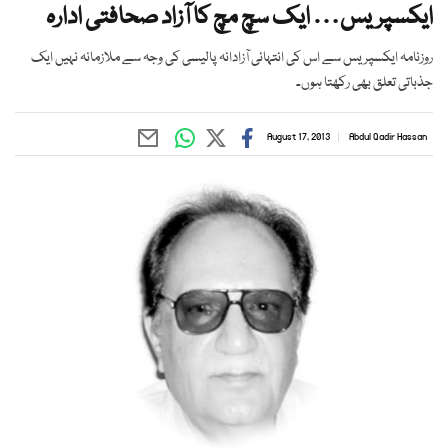
ایکسپریس… ایک سچ مچ کا آزاد صحافتی ادارہ
روزنامہ ایکسپریس سے اس کی انتہائی آزادانہ پالیسی کی وجہ سے ملازمانہ نہیں ایک
جذباتی تعلق بھی رکھتا ہوں۔
August 17, 2013
Abdul Qadir Hassan