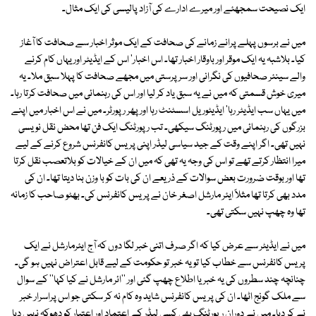
ایک نصیحت سمجھئے اور میرے ادارے کی آزاد پالیسی کی ایک مثال۔
میں نے برسوں پہلے پرانے زمانے کی صحافت کے ایک موثر اخبار سے صحافت کا آغاز
کیا۔ بلاشبہ یہ ایک موقر اور باوقار اخبار تھا۔ اس اخبار' اس کے ایڈیٹر اور یہاں کام کرنے
والے سینئر صحافیوں کی نگرانی اور سرپرستی میں مجھے صحافت کا پہلا سبق ملا۔ یہ
میری خوش قسمتی کہ میں نے یہ سبق یاد کر لیا اور اس کی رہنمائی میں صحافت کرتا رہا۔
میں یہاں سب ایڈیٹر رہا' ایڈیٹوریل اسسٹنٹ رہا اور پھر رپورٹر۔ میں نے اس اخبار میں اپنے
بزرگوں کی رہنمائی میں رپورٹنگ سیکھی۔ تب رپورٹنگ ایک فن تھا محض نقل نویسی
نہیں تھی۔ اگر اپنے وقت کے جید سیاسی لیڈر اپنی پریس کانفرنس شروع کرنے کے لیے
میرا انتظار کرتے تھے تو اس کی وجہ یہ تھی کہ میں ان کے خیالات کو بلاتعصب نقل کرتا
تھا اور بوقت ضرورت بعض سوالات کے ذریعے ان کی بات کو با وزن بنا دیتا تھا۔ ان کی
مدد بھی کرتا تھا مثلاً ایئر مارشل اصغر خان نے پریس کانفرنس کی۔ بھٹو صاحب کا زمانہ
تھا وہ چھپ نہیں سکتی تھی۔
میں نے ایڈیٹر سے عرض کیا کہ اگر صرف اتنی خبر لگا دوں کہ آج ایئرمارشل نے ایک
پریس کانفرنس سے خطاب کیا تو یہ خبر تو حکومت کے لیے قابل اعتراض نہیں ہو گی۔
چنانچہ چند سطروں کی یہ خبر یا اطلاع چھپ گئی اور ''ائر مارشل نے کیا کہا'' کے سوال
سے ملک گونج اٹھا۔ ان کی پریس کانفرنس شاید وہ کام نہ کر سکتی جو اس پراسرار خبر
نے کر دیا۔ میں نے دوران رپورٹنگ بھی کسی لیڈر کے اعتماد اور اعتبار کو دھوکہ نہیں دیا