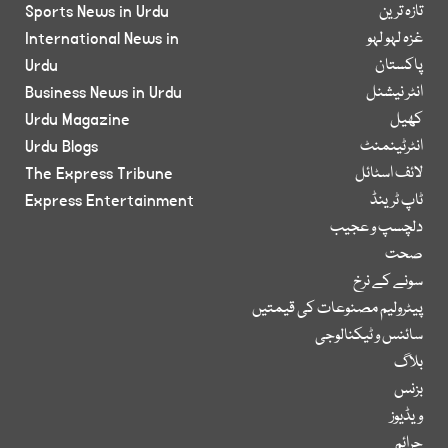
تازہ ترین
Sports News in Urdu
غزہ لہو لہو
International News in
پاکستان
Urdu
انٹر نیشنل
Business News in Urdu
کھیل
Urdu Magazine
انٹرٹینمنٹ
Urdu Blogs
لائف اسٹائل
The Express Tribune
ٹاپ ٹرینڈ
Express Entertainment
دلچسپ و عجیب
صحت
سونے کے نرخ
پیٹرولیم مصنوعات کی قیمتیں
سائنس و ٹیکنالوجی
بلاگ
بزنس
ویڈیوز
جرائم