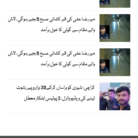
میر رضا علی کی قبر کشائی صبح 9 بجے ہوگی، لاش
والے مقام سے گولی کا خول برآمد
میر رضا علی کی قبر کشائی صبح 9 بجے ہوگی، لاش
والے مقام سے گولی کا خول برآمد
کراچی: شہری کو ہراساں کرکے30 ہزارروپے رشوت
لینے کی ویڈیو وائرل، 3 پولیس اہلکار معطل