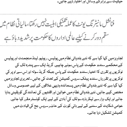
حیثیت سے برابرکے وسائل اور اختیار دیے جائیں۔
تجاویز میں کہا گیا ہے کہ نئے بلدیاتی نظام میں پولیس، ریونیو، لینڈ منجمنٹ اور پولیس
کے محکمے سندھ حکومت کے پاس ہونے چاہیے، گریڈ ایک سے پندرہ تک کی
نوکریوں پر تقرری کا اختیار سندھ حکومت کے پاس جبکہ گریڈ سولہ اور اس سے اوپر کی
نوکریوں پر تقرریاں سندھ پبلک سروس کمیشن کے تحت کی جائیں ۔ تحریری تجاویز میں
کہا گیا ہے کہ نئے بلدیاتی نظام میں پسماندہ ودیہی علاقوں کے لیے خصوصی وسائل
مختص کیے جائیں، نئے بلدیاتی نظام میں خواتین اور اقلتیوں کی نمائندگی کو یقینی بنایا
جائے اور ایک ہزار سے لیکر بارہ سو تک کی آبادی کے لیے ایک کونسلر مقرر کیا جائے،
عوامی شکایت کے سننے کے لیے ہائی کورٹ کے حاضر سروس جج کی قیادت میں
کمیشن تشکیل دیا جائے۔