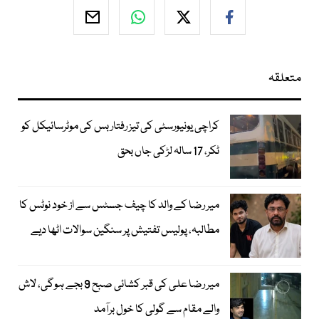
متعلقہ
کراچی یونیورسٹی کی تیز رفتار بس کی موٹرسائیکل کو
ٹکر، 17 سالہ لڑکی جاں بحق
میر رضا کے والد کا چیف جسٹس سے از خود نوٹس کا
مطالبہ، پولیس تفتیش پر سنگین سوالات اٹھا دیے
میر رضا علی کی قبر کشائی صبح 9 بجے ہوگی، لاش
والے مقام سے گولی کا خول برآمد