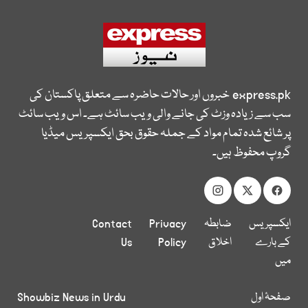
express.pk
خبروں اور حالات حاضرہ سے متعلق پاکستان کی
سب سے زیادہ وزٹ کی جانے والی ویب سائٹ ہے۔ اس ویب سائٹ
پر شائع شدہ تمام مواد کے جملہ حقوق بحق ایکسپریس میڈیا
گروپ محفوظ ہیں۔
ایکسپریس
ضابطہ
Privacy
Contact
کے بارے
اخلاق
Policy
Us
میں
صفحۂ اول
Showbiz News in Urdu