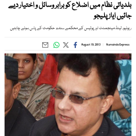
بلدیاتی نظام میں اضلاع کو برابر وسائل و اختیار دیے
جائیں ایاز پلیجو
ریونیو، لینڈ مینجمنٹ اور پولیس کے محکمے سندھ حکومت کے پاس ہونے چاہئیں
August 19, 2013
Numainda Express