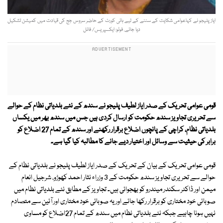
ایاز پلیجو نے کہاعوامی شکایت کے سننے کے لیے ہائی کورٹ کے حاضر سروس جج کی قیادت میں کمیشن تشکیل
دیا جائے. فوٹو: ایکسپریس/ فائل
قومی عوامی تحریک کے صدر ایاز لطیف پلیجو نے سندھ کے نئے بلدیاتی نظام کے حوالے
سے تحریری تجاویز سندھ حکومت کو ارسال کردی ہیں جس میں سندھ بھر میں یکساں
بلدیاتی نظام، کراچی کے پانچوں اضلاع برقرار رکھنے اور سندھ کے تمام 27 اضلاع کو
برابر کی حیثیت سے وسائل اور اختیار دیے جانے کا مطالبہ کیا گیا ہے۔
قومی عوامی تحریک کے بیان کے تحریک کے صدر ایاز لطیف پلیجو نے بلدیاتی نظام کے
حوالے سے تحریری تجاویز سندھ حکومت کے 3 وزراء نثار احمد کھوڑو، شرجیل انعام
میمن اور ڈاکٹر سکندر میندرو کو بھجوائی ہیں۔ تجاویز کے مطابق نئے بلدیاتی نظام میں
صوبائی خود مختاری کو برقرار رکھا جائے اور یہ صوبائی خود مختاری اور آئین سے متصادم
نہیں ہونا چاہیے جبکہ نئے بلدیاتی نظام میں سندھ کے تمام 27اضلاع کو مساوی