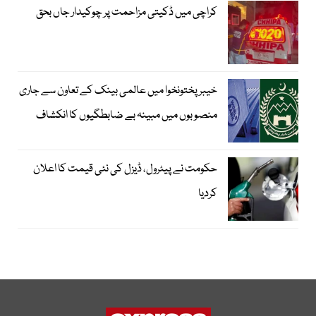
کراچی میں ڈکیتی مزاحمت پر چوکیدار جاں بحق
خیبرپختونخوا میں عالمی بینک کے تعاون سے جاری
منصوبوں میں مبینہ بے ضابطگیوں کا انکشاف
حکومت نے پیٹرول، ڈیزل کی نئی قیمت کا اعلان
کردیا