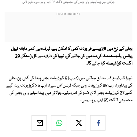
جولائی میں پیدا ہونے والی بجلی کی مجموعی لاگت 65 ارب روپے رہی۔ ۔فوٹو: فائل
بجلی کے نرخ میں 29پیسے فی یونٹ کمی کا امکان ہے، ٹیرف میں کمی ماہانہ فیول
پرائس ایڈجسٹمنٹ کی مد میں کی جا ئے گی، نیپرا کی طرف سے کل ( منگل 20
اگست کو) فیصلہ کیا جائے گا۔
نیپرا کے ذرائع کے مطابق جولائی میں 9 ارب 61 کروڑ یونٹ بجلی پیدا کی گئی، پن بجلی
کی پیداوار 3ارب 96 کروڑ یونٹ رہی جبکہ فرنس آئل سے 3 ارب 25 کروڑ یونٹ پیدا کیے
گئے،27 کروڑ یونٹ بجلی لائن لاسز کی نذر ہوئے۔ جولائی میں پیدا ہونے والی بجلی کی
مجموعی لاگت 65 ارب روپے رہی۔