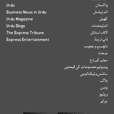
پاکستان
Urdu
انٹر نیشنل
Business News in Urdu
کھیل
Urdu Magazine
انٹرٹینمنٹ
Urdu Blogs
لائف اسٹائل
The Express Tribune
ٹاپ ٹرینڈ
Express Entertainment
دلچسپ و عجیب
صحت
سونے کے نرخ
پیٹرولیم مصنوعات کی قیمتیں
سائنس و ٹیکنالوجی
بلاگ
بزنس
ویڈیوز
جرائم