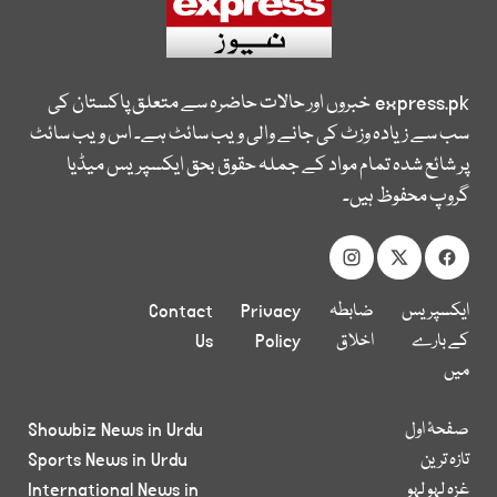
express.pk
خبروں اور حالات حاضرہ سے متعلق پاکستان کی
سب سے زیادہ وزٹ کی جانے والی ویب سائٹ ہے۔ اس ویب سائٹ
پر شائع شدہ تمام مواد کے جملہ حقوق بحق ایکسپریس میڈیا
گروپ محفوظ ہیں۔
ایکسپریس
ضابطہ
Privacy
Contact
کے بارے
اخلاق
Policy
Us
میں
صفحۂ اول
Showbiz News in Urdu
تازہ ترین
Sports News in Urdu
غزہ لہو لہو
International News in