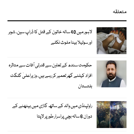
متعلقہ
لاہور میں 40 سالہ خاتون کے قتل کا ڈراپ سین، شوہر
اور سوتیلا بیٹا ملوث نکلے
حکومت سندھ کے تعاون سے قدرتی آفات سے متاثرہ
افراد کیلئے گھر تعمیر کر رہے ہیں، وزیراعلیٰ گلگت
بلتستان
راولپنڈی میں والد کے ساتھ گاڑی میں بیٹھنے کے
دوران 6 سالہ بچی پراسرار طور پر لاپتا