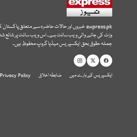
express.pk
خبروں اور حالات حاضرہ سے متعلق پاکستان 
وزٹ کی جانے والی ویب سائٹ ہے۔ اس ویب سائٹ پر شائع شدہ
جملہ حقوق بحق ایکسپریس میڈیا گروپ محفوظ ہیں۔
ایکسپریس کے بارے میں
ضابطہ اخلاق
Privacy Policy