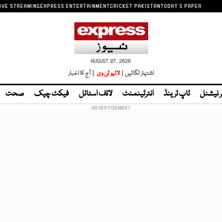
IVE STREAMING
EXPRESS ENTERTAINMENT
CRICKET PAKISTAN
TODAY'S PAPER
AUGUST 07, 2026
اشتہار لگائیں |
لائیو ٹی وی
| آج کا اخبار
ر نیشنل
ٹاپ ٹرینڈ
انٹرٹینمنٹ
لائف اسٹائل
فیکٹ چیک
صحت