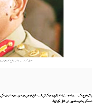
جنرل کیانی نے جائے وقوع کودھونے پرر
پاک فوج کے سربراہ جنرل اشفاق پرویزکیانی نے سابق فوجی صدرپرویزمشرف کی ح
عسکریت پسندوں نے قتل کیاتھا۔