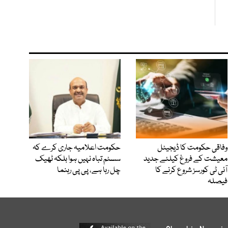
وفاقی حکومت کا ڈیجیٹل
حکومت اعلامیہ جاری کرے کہ
معیشت کے فروغ کیلئے جدید
سسٹم تباہ نہیں ہوا بلکہ ٹھیک
آئی ٹی کورسز شروع کرنے کا
چل رہا ہے، پی پی رہنما
فیصلہ