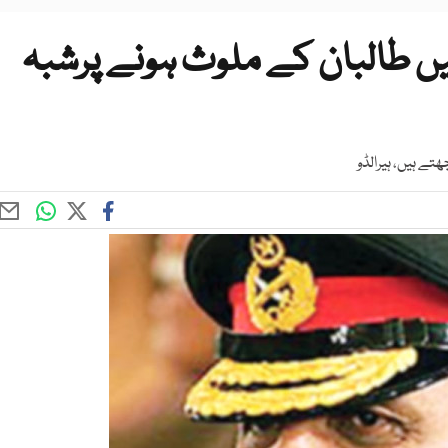
یں طالبان کے ملوث ہونے پرشبہ
 ہیں، ہیرالڈو