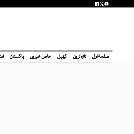
صفحۂ اول
تازہ ترین
کھیل
خاص خبریں
پاکستان
انٹ