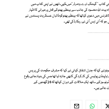
نی نئی کتاب ''گینٹگ اوے ودمرڈر''میںکہی۔انھوں نے اپنی کتاب میں
 بیت اللہ محسود کی جانب سے بینظیربھٹوکے قتل پرحیرانی کااظہار
وزارت داخلہ کے ترجمان نے28دسمبر 2007کوایک نیوز کانفرنس میں دعوی کیاتھاکہ بینظیربھٹوکوطالبان عسکریت پسندوں نے
و کہ آئی ایس آئی نے ریکارڈکی تھی۔
مونوزنے کہاکہ جنرل اشفاق کیانی نے کہا کہ مشرف حکومت کی پریس
اولپنڈی پولیس کی کارکردگی کابھی جائزہ لیا تھاجس کی بنیادجائے وقوع
پرحملے کے فوری بعددھونے کا عمل تھا۔جنرل کیانی نے25فروری 2010کوہیرالڈونوسوزکے ساتھ ایک ملاقات کے دوران کہاتھاکہ24گھنٹوں کے
 جاتے ہیں۔