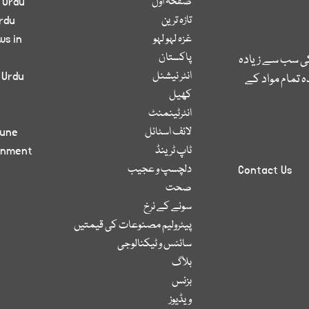
صفحۂ اول
 Urdu
تازہ ترین
rdu
غزہ لہو لہو
ws in
پاکستان
کی سب سے زیادہ
انٹر نیشنل
 Urdu
 تمام مواد کے
کھیل
انٹرٹینمنٹ
لائف اسٹائل
bune
ٹاپ ٹرینڈ
inment
دلچسپ و عجیب
Contact Us
صحت
سونے کے نرخ
پیٹرولیم مصنوعات کی قیمتیں
سائنس و ٹیکنالوجی
بلاگ
بزنس
ویڈیوز