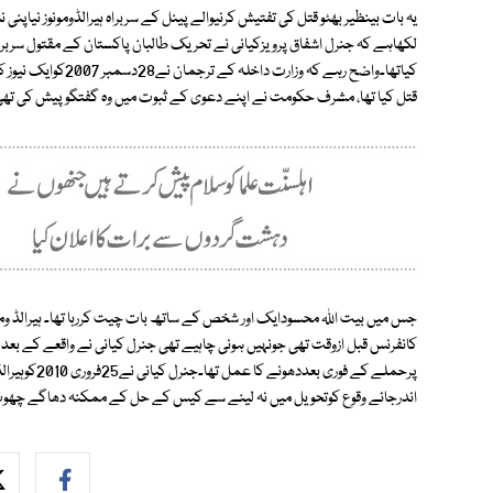
یہ بات بینظیر بھٹو قتل کی تفتیش کرنیوالے پینل کے سربراہ ہیرالڈومونوز نیاپ
لکھاہے کہ جنرل اشفاق پرویزکیانی نے تحریک طالبان پاکستان کے مقتول سربراہ
کیاتھا۔واضح رہے کہ 
قتل کیا تھا، مشرف حکومت نے اپنے دعوی کے ثبوت میں وہ گفتگوپیش کی تھی ج
جس میں بیت اللہ محسودایک اور شخص کے ساتھ بات چیت کررہا تھا۔ ہیرالڈ و
کانفرنس قبل ازوقت تھی جونہیں ہونی چاہیے تھی جنرل کیانی نے واقعے کے بعد ر
اندرجائے وقوع کوتحویل میں نہ لینے سے کیس کے حل کے ممکنہ دھاگے چھوٹ