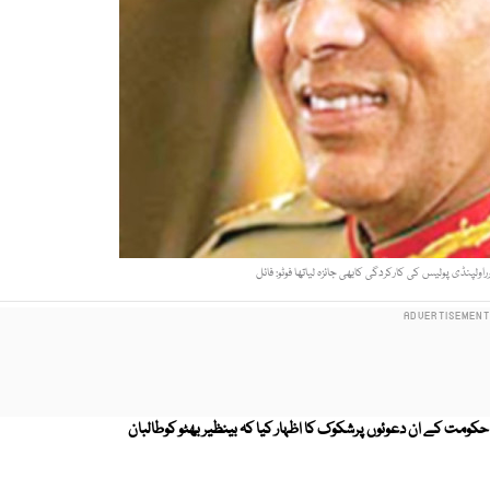
اولپنڈی پولیس کی کارکردگی کابھی جائزہ لیاتھا فوٹو: فائل
کومت کے ان دعوئوں پرشکوک کا اظہار کیا کہ بینظیر بھٹو کوطالبان