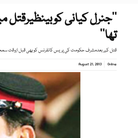
’’جنرل کیانی کوبینظیرقتل م
تھا‘‘
قتل کے بعدمشرف حکومت کی پریس کانفرنس کوبھی قبل ازوقت سمجھتے
August 21, 2013
Online