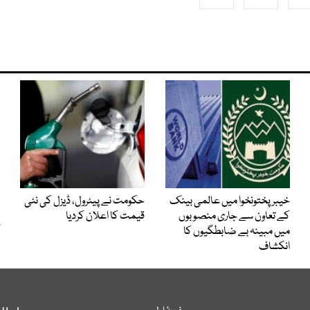
خیبرپختونخوا میں عالمی بینک
حکومت نے پیٹرول، ڈیزل کی نئی
کے تعاون سے جاری منصوبوں
قیمت کا اعلان کردیا
میں مبینہ بے ضابطگیوں کا
انکشاف