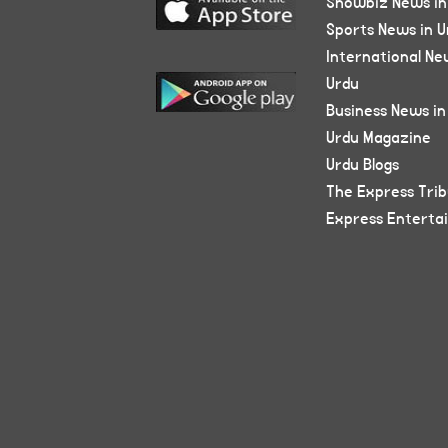
Showbiz News in
Sports News in U
International Ne
Urdu
Business News in
Urdu Magazine
Urdu Blogs
The Express Tri
Express Enterta