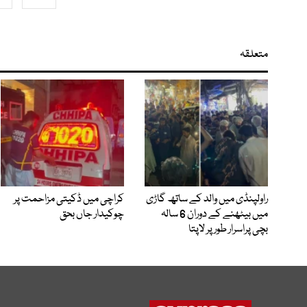
متعلقہ
راولپنڈی میں والد کے ساتھ گاڑی
کراچی میں ڈکیتی مزاحمت پر
میں بیٹھنے کے دوران 6 سالہ
چوکیدار جاں بحق
بچی پراسرار طور پر لاپتا