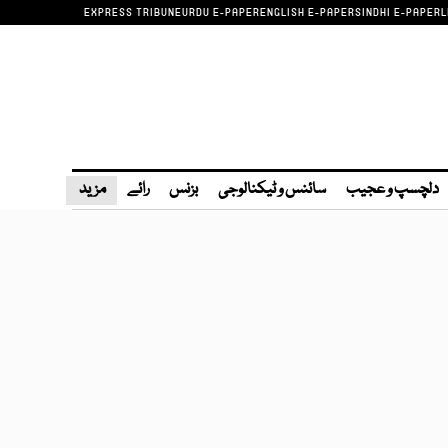
EXPRESS TRIBUNE
URDU E-PAPER
ENGLISH E-PAPER
SINDHI E-PAPER
L
دلچسپ و عجیب
سائنس و ٹیکنالوجی
بزنس
رائے
مزید