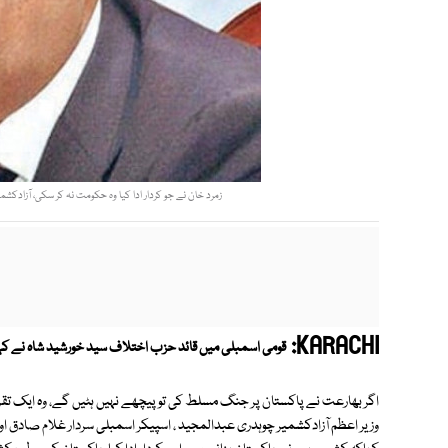
زمرد خان نے جو کردار ادا کیا وہ حکومت نہ کر سکی، آزادکش
KARACHI:
قومی اسمبلی میں قائد حزب اختلاف سید خورشید شاہ نے کہ
اگر بھارعت نے پاکستان پر جنگ مسلط کی تو پیچھے نہیں ہٹیں گے، وہ ایک ت
وزیر اعظم آزادکشمیر چوہدری عبدالمجید ، اسپیکر اسمبلی سردار غلام صادق او