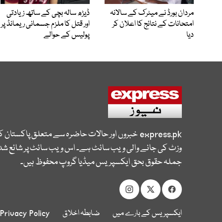
مردان بورڈ نے میٹرک کے سالانہ
ڈیڑھ سالہ بچی کے ساتھ زیادتی
امتحانات کے نتائج کا اعلان کر
اور قتل کا ملزم جسمانی ریمانڈ پر
دیا
پولیس کے حوالے
express.pk
خبروں اور حالات حاضرہ سے متعلق پاکستان 
وزٹ کی جانے والی ویب سائٹ ہے۔ اس ویب سائٹ پر شائع شدہ
جملہ حقوق بحق ایکسپریس میڈیا گروپ محفوظ ہیں۔
ایکسپریس کے بارے میں
ضابطہ اخلاق
Privacy Policy