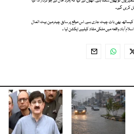
ریوں کو بھول سکتا ہے، انھوں نے کہا کہ زمرد خان نے جو کردار ادا کیا
ل کریں گے۔
ے اورعالمی برادری کیساتھ بھی بات چیت جاری ہے، اس موقع پر سابق چیئرمین بیت المال
سلام آباد واقعہ میں ملکی مفاد کیلیے ایکشن لیا ۔