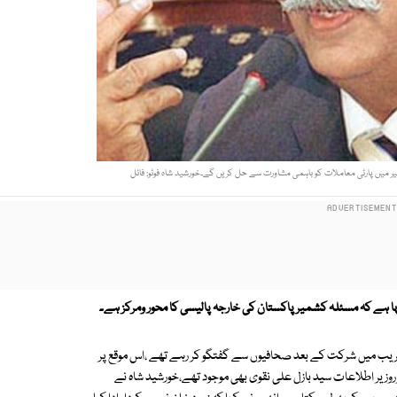
میر میں پارٹی معاملات کو باہمی مشاورت سے حل کریں گے۔خورشید شاہ فوٹو: فائل
ا ہے کہ مسئلہ کشمیر پاکستان کی خارجہ پالیسی کا محور ومرکز ہے۔
قریب میں شرکت کے بعد صحافیوں سے گفتگو کر رہے تھے ،اس موقع پر
روزیر اطلاعات سید بازل علی نقوی بھی موجود تھے،خورشید شاہ نے