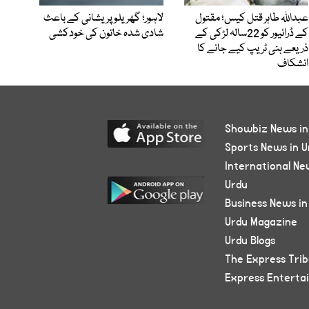
عبداللہ طاہر قتل کیس؛ مقتول
لاہور؛ گھریلو پریشانی کے باعث
کے ڈرائیور کو 22سالہ لڑکی کے
شادی شدہ خاتون کی خودکشی
ذریعے ہنی ٹریپ کیے جانے کا
انشکاف
Showbiz News in
Sports News in U
International Ne
Urdu
Business News in
Urdu Magazine
Urdu Blogs
The Express Tri
Express Enterta