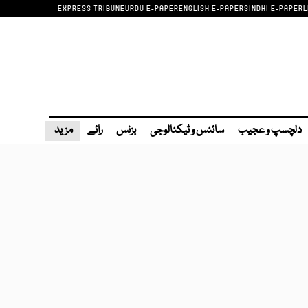
EXPRESS TRIBUNE
URDU E-PAPER
ENGLISH E-PAPER
SINDHI E-PAPER
L
دلچسپ و عجیب
سائنس و ٹیکنالوجی
بزنس
رائے
مزید