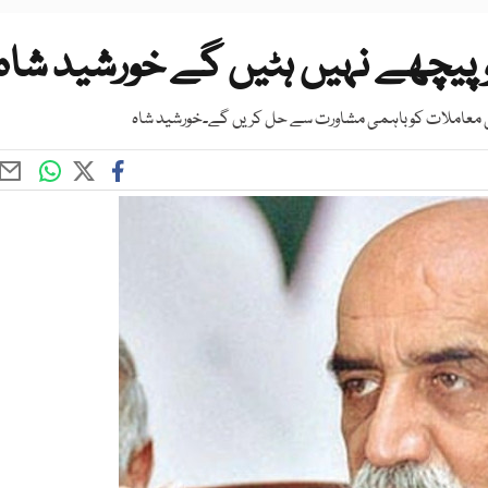
یچھے نہیں ہٹیں گے خورشید شاہ
پارٹی معاملات کو باہمی مشاورت سے حل کریں گے۔خورشید شاہ