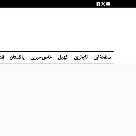
صفحۂ اول
تازہ ترین
کھیل
خاص خبریں
پاکستان
انٹ