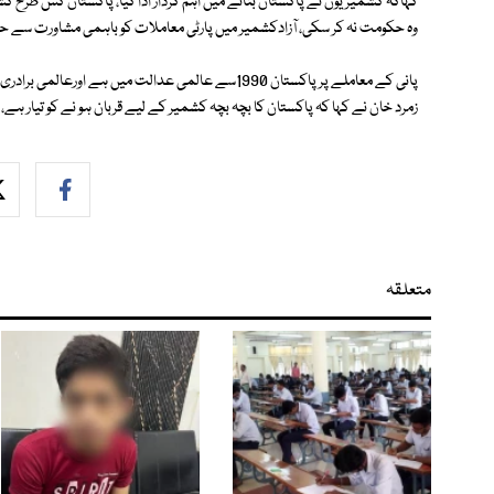
کہاکہ کشمیریوں نے پاکستان بنانے میں اہم کردار ادا کیا، پاکستان کس طرح کشمی
وہ حکومت نہ کر سکی، آزادکشمیر میں پارٹی معاملات کو باہمی مشاورت سے ح
پانی کے معاملے پر پاکستان 1990سے عالمی عدالت میں ہ
زمرد خان نے کہا کہ پاکستان کا بچہ بچہ کشمیر کے لیے قربان ہو نے کو تیار ہے، ا
متعلقہ