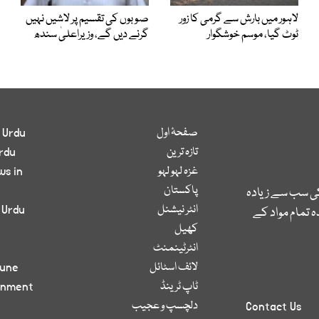
لاہور میں بارش سے گرمی کا زور
صوبوں کی تقسیم پر لاشیں نہیں
ٹوٹ گیا، موسم خوشگوار
گرنے دیں گے، وزیراعلیٰ سندھ
صفحۂ اول
 Urdu
تازہ ترین
rdu
غزہ لہو لہو
ws in
پاکستان
کی سب سے زیادہ
انٹر نیشنل
 Urdu
 تمام مواد کے
کھیل
انٹرٹینمنٹ
لائف اسٹائل
bune
ٹاپ ٹرینڈ
inment
دلچسپ و عجیب
Contact Us