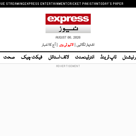
IVE STREAMING
EXPRESS ENTERTAINMENT
CRICKET PAKISTAN
TODAY'S PAPER
AUGUST 06, 2026
اشتہار لگائیں |
لائیو ٹی وی
| آج کا اخبار
ر نیشنل
ٹاپ ٹرینڈ
انٹرٹینمنٹ
لائف اسٹائل
فیکٹ چیک
صحت