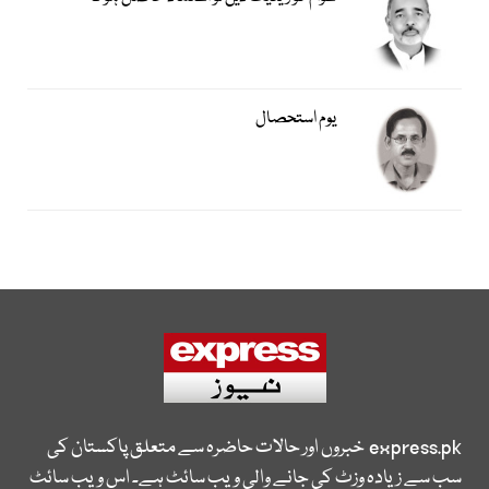
یوم استحصال
express.pk
خبروں اور حالات حاضرہ سے متعلق پاکستان کی
سب سے زیادہ وزٹ کی جانے والی ویب سائٹ ہے۔ اس ویب سائٹ