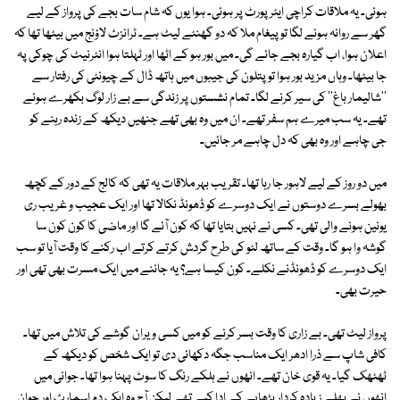
ہوئی۔ یہ ملاقات کراچی ایئرپورٹ پر ہوئی۔ ہوا یوں کہ شام سات بجے کی پرواز کے لیے
گھر سے روانہ ہونے لگا تو پیغام ملا کہ دو گھنٹے لیٹ ہے۔ ٹرانزٹ لاؤنج میں بیٹھا تھا کہ
اعلان ہوا، اب گیارہ بجے جائے گی۔ میں بور ہو کے اٹھا اور ٹہلتا ہوا انٹرنیٹ کی چوکی پہ
جا بیٹھا۔ وہاں مزید بور ہوا تو پتلون کی جیبوں میں ہاتھ ڈال کے چیونٹی کی رفتار سے
''شالیمار باغ'' کی سیر کرنے لگا۔ تمام نشستوں پر زندگی سے بے زار لوگ بکھرے ہوئے
تھے۔ یہ سب میرے ہم سفر تھے۔ ان میں وہ بھی تھے جنھیں دیکھ کے زندہ رہنے کو
جی چاہے اور وہ بھی کہ دل چاہے مر جائیں۔
میں دو روز کے لیے لاہور جا رہا تھا۔ تقریب بہر ملاقات یہ تھی کہ کالج کے دور کے کچھ
بھولے بسرے دوستوں نے ایک دوسرے کو ڈھونڈ نکالا تھا اور ایک عجیب و غریب ری
یونین ہونے والی تھی۔ کسی نے نہیں بتایا تھا کہ کون آئے گا اور ماضی کا کون کون سا
گوشہ وا ہو گا۔ وقت کے ساتھ لٹو کی طرح گردش کرتے کرتے اب رکنے کا وقت آیا تو سب
ایک دوسرے کو ڈھونڈنے نکلے۔ کون کیسا ہے؟ یہ جاننے میں ایک مسرت بھی تھی اور
حیرت بھی۔
پرواز لیٹ تھی۔ بے زاری کا وقت بسر کرنے کو میں کسی ویران گوشے کی تلاش میں تھا۔
کافی شاپ سے ذرا ادھر ایک مناسب جگہ دکھائی دی تو ایک شخص کو دیکھ کے
ٹھٹھک گیا۔ یہ قوی خان تھے۔ انھوں نے ہلکے رنگ کا سوٹ پہنا ہوا تھا۔ جوانی میں
انھوں نے بھلے زیادہ کردار بڑھاپے کے ادا کیے تھے لیکن آج وہ ایک دم اسمارٹ اور جوان