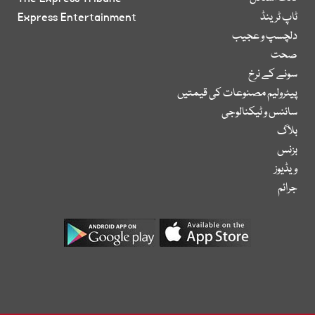
ٹاپ ٹرینڈ
Express Entertainment
دلچسپ و عجیب
صحت
سونے کے نرخ
پیٹرولیم مصنوعات کی قیمتیں
سائنس و ٹیکنالوجی
بلاگ
بزنس
ویڈیوز
جرائم