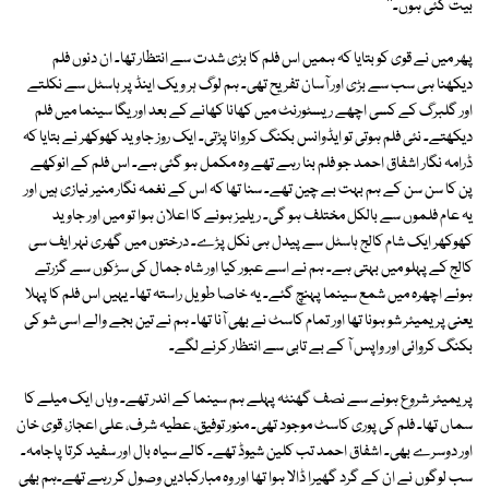
بیت گئی ہوں۔''
پھر میں نے قوی کو بتایا کہ ہمیں اس فلم کا بڑی شدت سے انتظار تھا۔ ان دنوں فلم
دیکھنا ہی سب سے بڑی اور آسان تفریح تھی۔ ہم لوگ ہر ویک اینڈ پر ہاسٹل سے نکلتے
اور گلبرگ کے کسی اچھے ریسٹورنٹ میں کھانا کھانے کے بعد اوریگا سینما میں فلم
دیکھتے۔ نئی فلم ہوتی تو ایڈوانس بکنگ کروانا پڑتی۔ ایک روز جاوید کھوکھر نے بتایا کہ
ڈرامہ نگار اشفاق احمد جو فلم بنا رہے تھے وہ مکمل ہو گئی ہے۔ اس فلم کے انوکھے
پن کا سن سن کے ہم بہت بے چین تھے۔ سنا تھا کہ اس کے نغمہ نگار منیر نیازی ہیں اور
یہ عام فلموں سے بالکل مختلف ہو گی۔ ریلیز ہونے کا اعلان ہوا تو میں اور جاوید
کھوکھر ایک شام کالج ہاسٹل سے پیدل ہی نکل پڑے۔ درختوں میں گھری نہر ایف سی
کالج کے پہلو میں بہتی ہے۔ ہم نے اسے عبور کیا اور شاہ جمال کی سڑکوں سے گزرتے
ہوئے اچھرہ میں شمع سینما پہنچ گئے۔ یہ خاصا طویل راستہ تھا۔ یہیں اس فلم کا پہلا
یعنی پریمیئر شو ہونا تھا اور تمام کاسٹ نے بھی آنا تھا۔ ہم نے تین بجے والے اسی شو کی
بکنگ کروائی اور واپس آ کے بے تابی سے انتظار کرنے لگے۔
پریمیئر شروع ہونے سے نصف گھنٹہ پہلے ہم سینما کے اندر تھے۔ وہاں ایک میلے کا
سماں تھا۔ فلم کی پوری کاسٹ موجود تھی۔ منور توفیق، عطیہ شرف، علی اعجاز، قوی خان
اور دوسرے بھی۔ اشفاق احمد تب کلین شیوڈ تھے۔ کالے سیاہ بال اور سفید کرتا پاجامہ۔
سب لوگوں نے ان کے گرد گھیرا ڈالا ہوا تھا اور وہ مبارکبادیں وصول کر رہے تھے۔ہم بھی