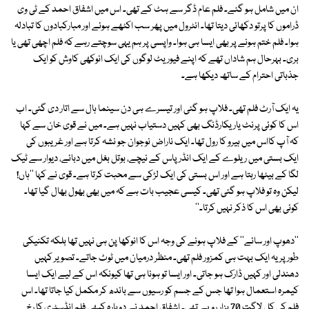
ان میں شامل ہو گئے۔ فلم عام ڈگر سے ہٹ کے تھی۔ اس میں اشفاق احمد کے ٹی وی
ڈراموں کا پرتو دکھائی دیتا تھا۔ انٹرول میں پھر سب اکٹھے ہوئے اور مبارکبادوں کا تبادلہ
ہوا۔ فلم ختم ہونے پر بھی ایسا ہی ہوا۔ واپسی پر ہم یہی سوچتے رہے کہ فلم اچھی تھی یا
بری۔ بہرحال ہم شاداں تھے کہ اپنے فیوریٹ لوگوں کی ایک انوکھی کاوش کو ایک
جذباتی احترام کے ساتھ دیکھا ہے۔
یہ ایک آرٹ فلم تھی۔ فلاپ ہو گئی اور تیسرے ہی دن سینما ہال سے اتار دی گئی۔ اب
اس کا کوئی پرنٹ یاریکارڈنگ بھی کہیں دستیاب نہیں ہے۔ میں نے قوی خان سے کہا
کہ آپ کااس میں ہیرو کا رول تھا۔ ایک ناراض نوجوان جو نشہ کرتا ہے اور غریبوں کی
ایک بستی میں ریلوے کے ایک انڈر پاس کے نیچے، بوتل بغل میں دبائے، دیوار سے ٹیک
لگا کے بیٹھا رہتا ہے اور اس بستی کی ایک لڑکی سے محبت کرتا ہے۔ قوی نے کہا ''ہاں!
لیکن وہ تو فلاپ ہو گئی تھی۔ کیسی عجیب بات ہے کہ میں بھی بھول بھال گیا تھا۔
کوئی بھی اس کا ذکر نہیں کرتا۔''
''دھوپ اور سائے'' کے فلاپ ہونے کی وجہ اس کا انوکھا پن ہی نہیں تھا بلکہ تکنیکی
طور پر یہ ایک بہت ہی کمزور فلم تھی۔ منظر درمیان میں ٹوٹ جاتے۔ تصویر کہیں
دھندلی اور کہیں ڈارک ہو جاتی۔ اور ایسا تو ہونا ہی تھا کیونکہ اس کے لیے ایک ایسا
کیمرہ استعمال ہوا تھا جس کے جسم کو رسیوں سے باندھ کر مکمل کیا جاتا تھا۔ اس
فلم کی کل لاگت 70 ہزار روپے تھی۔ اشفاق احمد نے دوبارہ کبھی فلم انڈسٹری کا رخ