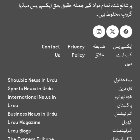
پر شائع شدہ تمام مواد کے جملہ حقوق بحق ایکسپریس میڈیا
گروپ محفوظ ہیں۔
ایکسپریس
ضابطہ
Privacy
Contact
کے بارے
اخلاق
Policy
Us
میں
صفحۂ اول
Showbiz News in Urdu
تازہ ترین
Sports News in Urdu
غزہ لہو لہو
International News in
پاکستان
Urdu
انٹر نیشنل
Business News in Urdu
کھیل
Urdu Magazine
انٹرٹینمنٹ
Urdu Blogs
لائف اسٹائل
The Express Tribune