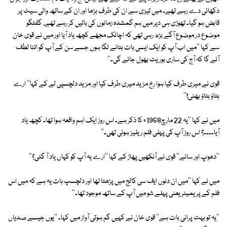
دکھائی دے رہے تھے۔ میں تیزی سے ان کی طرف بڑھا اور ان کے ساتھ والی سیٹ پر
قابض ہو گیا۔ تھوڑی ہی دیر میں ہم گمشدہ زمانوں کی باتیں کر رہے تھے، گفتگو
موضوع در موضوع آگے بڑھ رہی تھی کہ اچانک مجھے کچھ یاد آیا اور میں نے قوی خان
سے کہا ''میں اب آپ کو ایک ایسی بات بتانے لگا ہوں جسے سن کے آپ کو اتنا لطف
آئے گا کہ آج کی ساری بوریت بھول جائے گی۔''
قوی نے میری طرف کیا ہوا رخ مزید میری طرف کیا اور مزید دلچسپی لے کے کہا'' ارے
بتاؤ بتاؤ بھئی!''
میں نے کہا ''یہ 22 مارچ1968ء کا ذکر ہے۔ اس روز ایک اہم واقعہ ہوا تھا۔ کچھ یاد
آیا۔۔۔۔؟ اس روز آپ کی پہلی فلم ریلیز ہوئی تھی۔''
''دھوپ اور سائے'' قوی نے آنکھیں پھاڑ کے کہا ''ارے یہ آپ کو کہاں یاد آ گئی؟''
میں نے کہا ''میں ان دنوں ایف سی کالج میں پڑھتا تھا اور دلچسپ بات یہ ہے کہ میں اس
فلم کے پریمیئر یعنی پہلے شو میں آپ کے ساتھ موجود تھا۔''
''یہ تو بہت پرانی بات ہے'' قوی خان نے کہیں گم ہوتی آواز میں کہا۔ ''یوں جیسے صدیاں