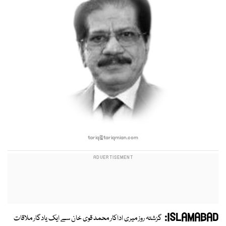
tariq@tariqmian.com
ISLAMABAD:
گزشتہ روز میری اداکار محمد قوی خان سے ایک یادگار ملاقات