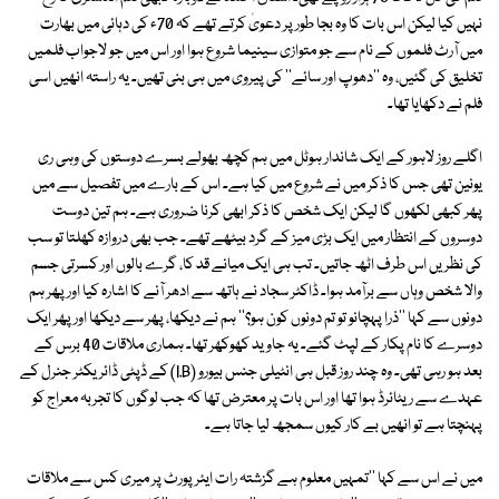
نہیں کیا لیکن اس بات کا وہ بجا طور پر دعویٰ کرتے تھے کہ 70ء کی دہائی میں بھارت
میں آرٹ فلموں کے نام سے جو متوازی سینیما شروع ہوا اور اس میں جو لاجواب فلمیں
تخلیق کی گئیں، وہ ''دھوپ اور سائے'' کی پیروی میں ہی بنی تھیں۔ یہ راستہ انھیں اسی
فلم نے دکھایا تھا۔
اگلے روز لاہور کے ایک شاندار ہوٹل میں ہم کچھ بھولے بسرے دوستوں کی وہی ری
یونین تھی جس کا ذکر میں نے شروع میں کیا ہے۔ اس کے بارے میں تفصیل سے میں
پھر کبھی لکھوں گا لیکن ایک شخص کا ذکر ابھی کرنا ضروری ہے۔ ہم تین دوست
دوسروں کے انتظار میں ایک بڑی میز کے گرد بیٹھے تھے۔ جب بھی دروازہ کھلتا تو سب
کی نظریں اس طرف اٹھ جاتیں۔ تب ہی ایک میانے قد کا، گرے بالوں اور کسرتی جسم
والا شخص وہاں سے برآمد ہوا۔ ڈاکٹر سجاد نے ہاتھ سے ادھر آنے کا اشارہ کیا اور پھر ہم
دونوں سے کہا ''ذرا پہچانو تو تم دونوں کون ہو؟'' ہم نے دیکھا، پھر سے دیکھا اور پھر ایک
دوسرے کا نام پکار کے لپٹ گئے۔ یہ جاوید کھوکھر تھا۔ ہماری ملاقات 40 برس کے
بعد ہو رہی تھی۔ وہ چند روز قبل ہی انٹیلی جنس بیورو (I.B) کے ڈپٹی ڈائریکٹر جنرل کے
عہدے سے ریٹائرڈ ہوا تھا اور اس بات پر معترض تھا کہ جب لوگوں کا تجربہ معراج کو
پہنچتا ہے تو انھیں بے کار کیوں سمجھ لیا جاتا ہے۔
میں نے اس سے کہا ''تمہیں معلوم ہے گزشتہ رات ایئرپورٹ پر میری کس سے ملاقات