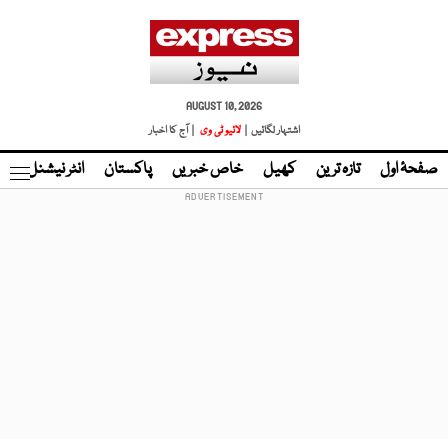
AUGUST 10, 2026
اشتہار لگائیں |
لائیو ٹی وی
| آج کا اخبار
صفحۂ اول
تازہ ترین
کھیل
خاص خبریں
پاکستان
انٹر نیشنل
ٹا