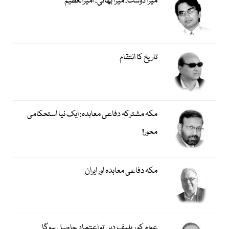
میرا دوست، میرا بھائی، امیرالعظیم
تاریخ کا انتقام
مکہ مشترکہ دفاعی معاہدہ: ایک نیا استحکامی
محور!
مکہ دفاعی معاہدہ اور ایران
عوام کو ریلیف دیں تو اعتماد حاصل ہوگا