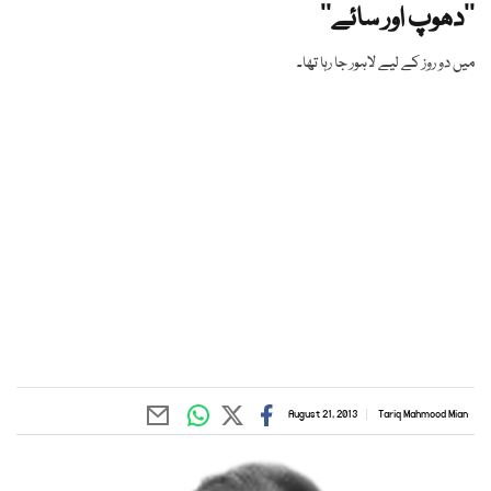
’’دھوپ اور سائے‘‘
میں دو روز کے لیے لاہور جا رہا تھا۔
August 21, 2013
Tariq Mahmood Mian