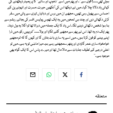
ہوئی تھی۔۔۔۔؟ قوی سے''۔ اور پھر میں اسے ''دھوپ اور سائے'' کا پریمیئر دیکھنے کی
کہانی یاد دلاتا چلا گیا۔ میں نے دیکھا اس کی آنکھیں حیرت، مسرت اور انہونے پن کے
احساس سے پھیل رہی تھیں۔ مجھے ان میں برس اور دہائیاں تیزی سے پانی میں سفر
کرتی دکھائی دیں اور چند ہی لمحوں میں وہ ایک ٹھوس پولیس افسر کی بجائے ریشم سے
بنا ہوا شخص دکھائی دینے لگا۔ اس یاد کا ایک جملہ میں دہراتا تھا تو اگلا وہ بول دیتا۔
پھر ایک دم وہ اٹھا، اس نے پھر سے مجھے گلے لگایا اور بولا۔۔۔۔''تم یہیں رکو۔ میں ذرا
اپنے بیٹے کو فون کرتا ہوں۔ میں اسے یہ ساری بات بتاؤں گا اور کہوں گا کہ تم مجھے
خوامخواہ ساری عمر گاؤدی اور پتھر سمجھتے رہے ہو۔ میرا ماضی تو یہ ہے۔ میں تو
اعلیٰ درجے کے لطیف جذبات سے مالا مال تھا اور میرے پاس اس کا ایک گواہ بھی
موجود ہے۔''
متعلقہ