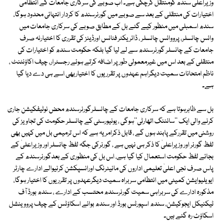
وزیراعلیٰ سندھ کومنتقل کرچکی ہے۔ اب صوبے کی سرکاری جامعات کے انتظامی
اختیارات کی منتقلی کے بعد سے صوبے میں گورنرسندھ کا کردار انتہائی محدود ہوگا،
سندھ اسمبلی میں منظور کیے گئے بل کے مطابق صوبے کی سرکاری جامعات میں
وائس چانسلر، پرووائس چانسلر ، ڈائریکٹر فنانس اورڈینز کی تقرری کا اختیارنہ صرف
جامعات کے چانسلر گورنرسندھ سے لے لیا گیا بلکہ حکومت سندھ کو اختیارات کی
منتقلی کے بعد اس میں غیرمعمولی طور پر اضافہ کرتے ہوئے رجسٹرار، چیف اکاؤنٹنٹ ،
ناظم امتحانات سمیت دیگراہم عہدوں پر تقرریوں کا اختیاربھی اسے ہی دے دیا گیا
ہے۔
بل سے ظاہرہوتا ہے کہ سرکاری جامعات کے چانسلرگورنرسندھ محض نوٹیفکیشن جاری
کرنے والی ایک ''سائننگ اتھارٹی''ہوگی ، یونیورسٹی کے چانسلر حکومت کی تجاویز کی
روشنی میں تقررکے پابند ہوں گے ، قابل ذکرامر یہ ہے کہ اس ترمیمی بل میں کہیں بھی
لفظ گورنر اور وزیراعلیٰ کا ذکر ہی نہیں ہے ، گورنرکی جگہ لفظ چانسلر اور وزیراعلیٰ کے
بجائے لفظ حکومت استعمال کیا گیا ہے، اس بل کی منظوری کے بعدگورنرسندھ کے
پاس صرف نجی اعلیٰ تعلیمی اداروں کی مانیٹرنگ اورانسپکشن کرنیوالے ادارے چارٹر
ایویلیوایشن کمیٹی میں انتظامی سربراہ سمیت دیگرعہدوں پر تقرریوں کا اختیار ہوگا،
مذکورہ ادارے کی سربراہی سمیت گورنرسندھ محتسب کے ادارے ، سندھ بورڈ آف
ٹیکنیکل ایجوکیشن، سندھ اسپورٹس بورڈ اور سندھ بوائے اسکاؤٹس کے چیف پرووینشل
اسکاؤٹ رہ گئے ہیں۔