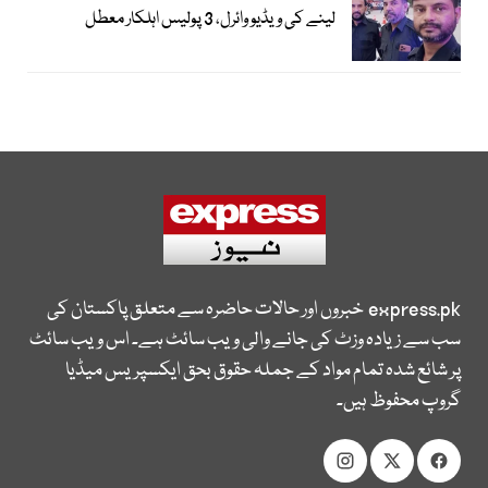
لینے کی ویڈیو وائرل، 3 پولیس اہلکار معطل
express.pk
خبروں اور حالات حاضرہ سے متعلق پاکستان کی
سب سے زیادہ وزٹ کی جانے والی ویب سائٹ ہے۔ اس ویب سائٹ
پر شائع شدہ تمام مواد کے جملہ حقوق بحق ایکسپریس میڈیا
گروپ محفوظ ہیں۔