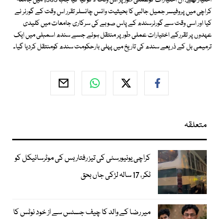
اختیار تھے، ان اختیارات کوعملی طور پر اس وقت لاگوکیا گیا جب 1983 میں جامعہ
کراچی میں پروفیسر جمیل جالبی کا بحیثیت وائس چانسلر تقرر اس وقت کے گورنر نے
کیا اور اسی وقت سے گورنرسندھ کے پاس صوبے کی سرکاری جامعات میں کلیدی
عہدوں پر تقررکے اختیارات عملی طور پر منتقل ہوئے جسے سندھ اسمبلی میں ایک
ترمیمی بل کے ذریعے سندھ کی تاریخ میں پہلی بارحکومت سندھ کومنتقل کردیا گیا۔
متعلقہ
کراچی یونیورسٹی کی تیز رفتار بس کی موٹرسائیکل کو
ٹکر، 17 سالہ لڑکی جاں بحق
میر رضا کے والد کا چیف جسٹس سے از خود نوٹس کا