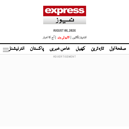
AUGUST 06, 2026
اشتہار لگائیں |
لائیو ٹی وی
| آج کا اخبار
صفحۂ اول
تازہ ترین
کھیل
خاص خبریں
پاکستان
انٹر نیشنل
ٹا