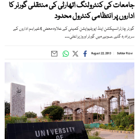
جامعات کی کنٹرولنگ اتھارٹی کی منتقلی گورنر کا
اداروں پر انتظامی کنٹرول محدود
گورنر چارٹرانسپکشن اینڈ ایویلیوایشن کمیٹی کے علاوہ محض 4غیراہم اداروں کے
سربراہ رہ گئے ،صوبے میں گورنر اوروزیراعلیٰ۔۔۔
August 22, 2013
Safdar Rizvi