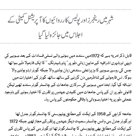
قابل ذکر امر یہ ہے کہ 1972میں سندھ میں ہونے والے نسلی فسادات کے بعد صوبے کی
دیہی اورشہری اشرافیہ کے مابین زبانی طور پر'' پاورشیئرنگ '' کا ایک فارمولا طے ہوا تھا
جس کی روسے صوبے کا وزیراعلیٰ سندھی زبان بولنے والا جبکہ گورنر اردو بولنے والا
ہوگا ، اس فارمولے کے تناظرمیں دن گزرنے کے ساتھ ساتھ گورنر کے اختیارات میں
اضافہ کیا گیا، ابتدا میں صوبے کی سرکاری جامعات کے چانسلر گورنر سندھ تھے لیکن
قانونی طور پر ان کے پاس جامعات میں کلیدی عہدوں پر تقرری کا اختیار ہونے کے باوجود
عملی طور پر یہ اختیارصوبائی یا وفاقی حکومتوں کے پاس رہا۔
جامعہ کراچی کے 1950 کے ایکٹ کے مطابق یونیورسٹی کا چانسلرگورنر جنرل تھا
اورگورنر جنرل ہی وائس چانسلر سمیت دیگر عہدوں پرتقررکے مجاز تھے جبکہ 1972
کے ایکٹ کے مطابق بھی یونیورسٹی کا چانسلرگورنر تھا اورگورنر ہی کے پاس تقرری کے