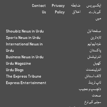
ایکسپریس
ضابطہ
Privacy
Contact
کے بارے
اخلاق
Policy
Us
میں
صفحۂ اول
Showbiz News in Urdu
تازہ ترین
Sports News in Urdu
غزہ لہو لہو
International News in
پاکستان
Urdu
انٹر نیشنل
Business News in Urdu
کھیل
Urdu Magazine
انٹرٹینمنٹ
Urdu Blogs
لائف اسٹائل
The Express Tribune
ٹاپ ٹرینڈ
Express Entertainment
دلچسپ و عجیب
صحت
سونے کے نرخ