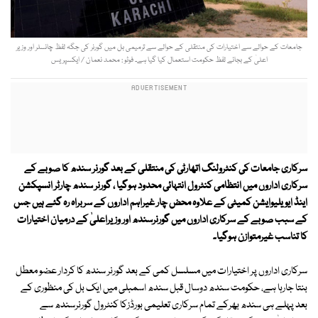
جامعات کے حوالے سے اختیارات کی منتقلی کے حوالے سے ترمیمی بل میں گورنر کی جگہ لفظ چانسلر اور وزیر
اعلیٰ کے بجائے لفظ حکومت استعمال کیا گیا ہے۔ فوٹو : محمد نعمان / ایکسپریس
سرکاری جامعات کی کنٹرولنگ اتھارٹی کی منتقلی کے بعد گورنر سندھ کا صوبے کے
سرکاری اداروں میں انتظامی کنٹرول انتہائی محدود ہوگیا ، گورنر سندھ چارٹر انسپکشن
اینڈ ایویلیوایشن کمیٹی کے علاوہ محض چار غیراہم اداروں کے سربراہ رہ گئے ہیں جس
کے سبب صوبے کے سرکاری اداروں میں گورنرسندھ اور وزیراعلیٰ کے درمیان اختیارات
کا تناسب غیرمتوازن ہوگیا۔
سرکاری اداروں پر اختیارات میں مسلسل کمی کے بعد گورنر سندھ کا کردار عضو معطل
بنتا جارہا ہے، حکومت سندھ دوسال قبل سندھ اسمبلی میں ایک بل کی منظوری کے
بعد پہلے ہی سندھ بھرکے تمام سرکاری تعلیمی بورڈزکا کنٹرول گورنرسندھ سے