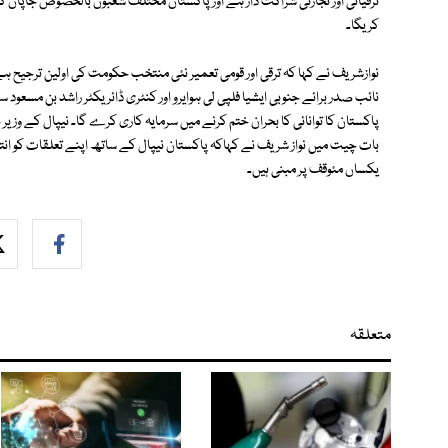
ترقیاتی اور تجارتی شراکت دار ہے اور پاکستان مختلف شعبوں بالخصوص جاپان 
کریگا۔
نوازشریف نے کہا کہ ترقی اور قومی تعمیر نئی منتخب حکومت کی اولین ترجیح
نائب صدر برائے جنوبی ایشیا فلپی لی ہوایرو اور کنٹری ڈائریکٹر راشد بن مسعود 
پاکستان کا توانائی کا بحران ختم کرنے میں سرمایہ کاری کرے گا۔ نیپال کے وزیر 
بات چیت میں نواز شریف نے کہاکہ پاکستان نیپال کے ساتھ اپنے تعلقات کو انتہ
یکساں مئوقف پر مبنی ہیں۔
متعلقہ