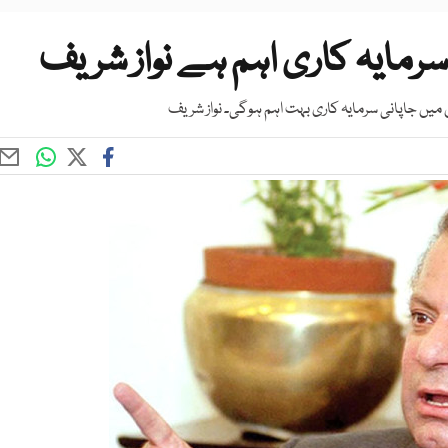
سرمایہ کاری اہم ہے نواز شریف
یں جاپانی سرمایہ کاری بہت اہم ہوگی۔ نواز شریف