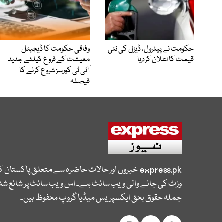
حکومت نے پیٹرول، ڈیزل کی نئی
وفاقی حکومت کا ڈیجیٹل
قیمت کا اعلان کردیا
معیشت کے فروغ کیلئے جدید
آئی ٹی کورسز شروع کرنے کا
فیصلہ
express.pk
خبروں اور حالات حاضرہ سے متعلق پاکستان 
وزٹ کی جانے والی ویب سائٹ ہے۔ اس ویب سائٹ پر شائع شدہ
جملہ حقوق بحق ایکسپریس میڈیا گروپ محفوظ ہیں۔