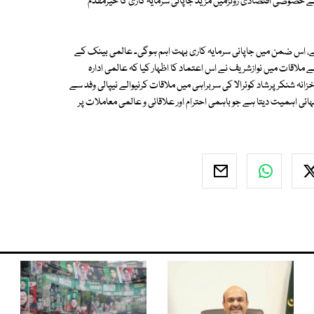
کے خصوصی اقتصادی زونزمیں مزید جاپانی سرمایہ کاری کا خیرمقدم
 ہے، اس ضمن میں جاپانی سرمایہ کاری بہت اہم ہوگی۔ عالمی بینک کے
سے ملاقات میں نوازشریف نے اس اعتماد کا اظہار کیا کہ عالمی ادارہ
خزانہ شنکر پرشاد کوئرالا کی سربراہی میں ملاقات کرنیوالے نیپالی وفد سے
ائی اہمیت دیتا ہے جو باہمی احترام اور علاقائی و عالمی معاملات پر