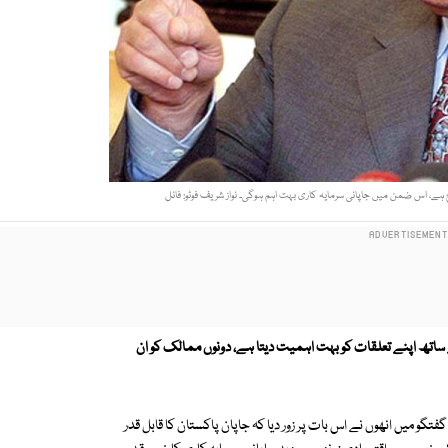
 ہے، اس ضمن میں جاپانی سرمایہ کاری بہت اہم ہوگی۔ نواز شریف فوٹو: فائل
 ساتھ اپنے تعلقات کو بہت اہمیت دیتا ہے، دونوں ممالک کو ان
و میں انھوں نے اس بات پر زور دیا کہ جاپان پاکستان کا قابل قدر