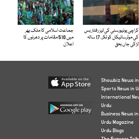
کراچی یونیورسٹی کی تیز رفتار بس
جماعت اسلامی کا ملک بھر
کی موٹرسائیکل کو ٹکر، 17 سالہ
میں 510 مقامات پر دھرنوں کا
لڑکی جاں بحق
اعلان
Showbiz News in
Sports News in U
International Ne
Urdu
Business News in
Urdu Magazine
Urdu Blogs