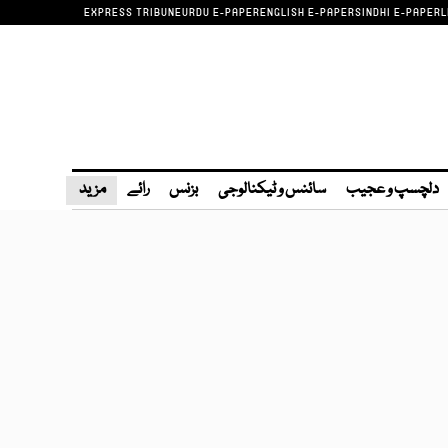
EXPRESS TRIBUNE
URDU E-PAPER
ENGLISH E-PAPER
SINDHI E-PAPER
L
دلچسپ و عجیب
سائنس و ٹیکنالوجی
بزنس
رائے
مزید