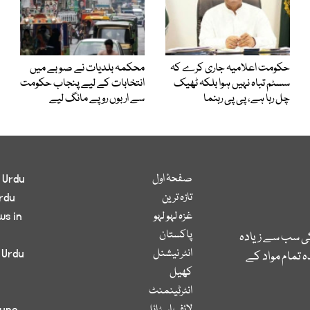
حکومت اعلامیہ جاری کرے کہ
محکمہ بلدیات نے صوبے میں
سسٹم تباہ نہیں ہوا بلکہ ٹھیک
انتخابات کے لیے پنجاب حکومت
چل رہا ہے، پی پی رہنما
سے اربوں روپے مانگ لیے
صفحۂ اول
 Urdu
تازہ ترین
rdu
غزہ لہو لہو
ws in
پاکستان
کی سب سے زیادہ
انٹر نیشنل
 Urdu
 تمام مواد کے
کھیل
انٹرٹینمنٹ