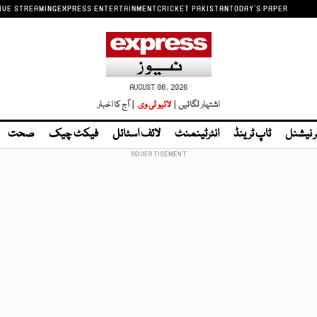
IVE STREAMING
EXPRESS ENTERTAINMENT
CRICKET PAKISTAN
TODAY'S PAPER
AUGUST 06, 2026
اشتہار لگائیں |
لائیو ٹی وی
| آج کا اخبار
ر نیشنل
ٹاپ ٹرینڈ
انٹرٹینمنٹ
لائف اسٹائل
فیکٹ چیک
صحت