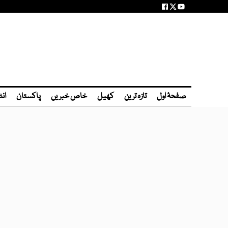
صفحۂ اول
تازہ ترین
کھیل
خاص خبریں
پاکستان
انٹ