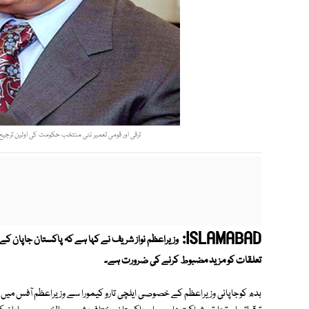
ترقی اور قومی تعمیر نئی منتخب حکومت کی اولین ترجیح
ISLAMABAD:
وزیراعظم نواز شریف نے کہا ہے کہ پاکستان جاپان کے
تعلقات کو مزید مضبوط کرنے کی ضرورت ہے۔
بدھ کوجاپانی وزیراعظم کے خصوصی ایلچی تارو کیمورا سے وزیراعظم آفس میں گفتگ