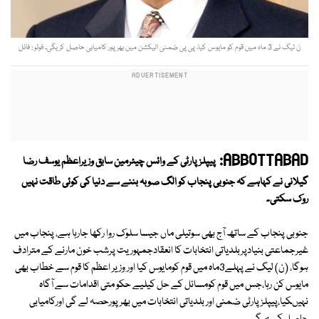
ن لیگ نے 3 ماہ میں قوم کو مایوس کیا، پی پی ضمنی الیکشن میں بھرپور کامیابی حاصل کریگی۔ فوٹو : فائل
ABBOTTABAD:
پیپلز پارٹی کے وائس چیئرمین سابق وزیراعظم یوسف رضا
گیلانی نے کہاہے کہ جنوبی پنجاب کو الگ صوبہ بننے سے دنیا کی کوئی طاقت نہیں
روک سکتی۔
جنوبی پنجاب کے ساتھ آج بھی سوتیلی ماں جیسا سلوک روا رکھا جارہا ہے، پنجاب میں
غیرجماعتی بنیادپربلدیاتی انتخابات کا انعقادجمہوریت پرشب خون مارنے کے مترادف
ہوگا، (ن) لیگ نے پہلے3ماہ میں قوم کومایوس کیا اور وزیر اعظم کا قوم سے خطاب بھی
مایوس کن رہا،جس میں قوم کومسائل کے حل کیلیے حکو متی اقدامات سے آگاہ
نہیںکیا،پیپلزپارٹی ضمنی اور بلدیاتی انتخابات میں بھرپورحصہ لے گی اورکامیابی