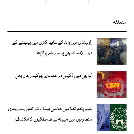
متعلقہ
راولپنڈی میں والد کے ساتھ گاڑی میں بیٹھنے کے
دوران 6 سالہ بچی پراسرار طور پر لاپتا
کراچی میں ڈکیتی مزاحمت پر چوکیدار جاں بحق
خیبرپختونخوا میں عالمی بینک کے تعاون سے جاری
منصوبوں میں مبینہ بے ضابطگیوں کا انکشاف