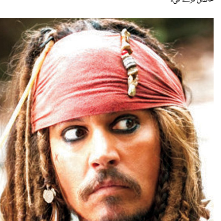
حاصل کرے گی۔