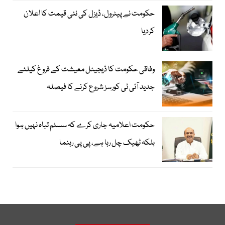
حکومت نے پیٹرول، ڈیزل کی نئی قیمت کا اعلان
کردیا
وفاقی حکومت کا ڈیجیٹل معیشت کے فروغ کیلئے
جدید آئی ٹی کورسز شروع کرنے کا فیصلہ
حکومت اعلامیہ جاری کرے کہ سسٹم تباہ نہیں ہوا
بلکہ ٹھیک چل رہا ہے، پی پی رہنما