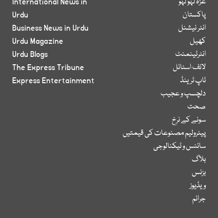
غزہ لہو لہو
International News in
پاکستان
Urdu
انٹر نیشنل
Business News in Urdu
کھیل
Urdu Magazine
انٹرٹینمنٹ
Urdu Blogs
لائف اسٹائل
The Express Tribune
ٹاپ ٹرینڈ
Express Entertainment
دلچسپ و عجیب
صحت
سونے کے نرخ
پیٹرولیم مصنوعات کی قیمتیں
سائنس و ٹیکنالوجی
بلاگ
بزنس
ویڈیوز
جرائم