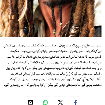
لندن سے وطن واپسی پرلاہورایئرپورٹ پر میڈیا سے گفتگو کرتے ہوئے یوسف رضاگیلانی
نے کہاکہ پنجاب میں بلدیاتی انتخابات جماعتی بنیادپرکرانے سے پنجاب حکومت
کمزور ہونے کاخدشہ تھااس لیے غیر جماعتی بنیاد پر بلدیاتی انتخابات کرائے جارہے
ہیں اورمنتخب نمائندوں کوپولیس کے زور پراپنے ساتھ ملایاجائے گا،یہ اقدام اٹھانے
والی جماعت خودکوعوام کے زیادہ قریب ترسمجھتی تھی لیکن اس کا یہ اقدام پری پول
رگنگ ہے۔انھوں نے کہاکہ (ن) لیگ نے عام انتخابات سے قبل تبدیلی کے نعرے
لگائے لیکن وہ آج کہیںنظرنہیں آرہی،انتخابات سے قبل عوام سے یہ بھی کہاگیاکہ
منتخب ہونے کے3ماہ بعدبجلی دیدیں گے لیکن آج کہا جارہا ہے کہ 5 سال بعددیں گے۔