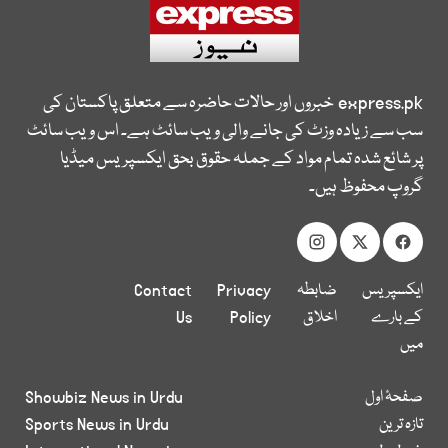
express.pk
خبروں اور حالات حاضرہ سے متعلق پاکستان کی
سب سے زیادہ وزٹ کی جانے والی ویب سائٹ ہے۔ اس ویب سائٹ
پر شائع شدہ تمام مواد کے جملہ حقوق بحق ایکسپریس میڈیا
گروپ محفوظ ہیں۔
ایکسپریس
ضابطہ
Privacy
Contact
کے بارے
اخلاق
Policy
Us
میں
صفحۂ اول
Showbiz News in Urdu
تازہ ترین
Sports News in Urdu