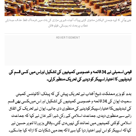
جے یوآئی کا ڈیرہ ضمنی الیکشن ملتوی کرنے پرواک آئوٹ، شیریں مزاری کی بات میں شرمناک لفظ حذف، صدارتی
خطاب پر بحث نہ ہوسکی۔ فوٹو: فائل
قومی اسمبلی نے 34 قائمہ و خصوصی کمیٹیوں کی تشکیل اوراس میں کسی قسم کی
تبدیلیوں کا اختیار اسپیکر کو دینے کی تحریک منظور کرلی۔
بدھ کو وزیر مملکت شیخ آفتاب نے تحریک پیش کی کہ پبلک اکائونٹس کمیٹی
سمیت ایوان کی 34 قائمہ و خصوصی کمیٹیوں کی تشکیل اور اس میںکسی بھی قسم
کی تبدیلیوںکااختیاراسپیکرکودینے کی منظوری دی جائے۔ ایوان نے تحریک کی اتفاق
رائے سے منظوری دیدی، جماعت اسلامی کے رکن شیر اکبر خان نے کہا کہ جماعت
اسلامی کوکئی کمیٹیوں میں نمائندگی نہیںدی گئی۔ وفاقی وزیررانا تنویر حسین نے
کہاکہ اسپیکر کو اس لیے اختیار دیا گیا ہے تاکہ بعد میں شکایات کا ازالہ کیا جاسکے۔