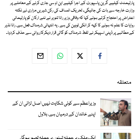
پارلیمنٹ کیلیے گرین پاسپورٹ کے اجرا کیلیے این او سی جاری کرنے کے معاملے پر
وزارت خارجہ سے بات کی جائیگی۔ تحریک انصاف کی رکن شیریں مزاری نے نکتہ
اعتراض پر احتجاج کرتے ہوئے کہا کہ وفاقی وزیر رانا تنویر نے نئے ارکان کو پارلیمانی
روایات کا علم نہ ہونے کا کہہ کر انکی توہین کی ہے ، یہ انتہائی شرمناک فعل ہے، رانا نذیر
کے مطالبے پر ڈپٹی اسپیکر نے لفظ شرمناک کو گالی قرار دیکرکارروائی سے حذف کردیا۔
متعلقہ
وزیراعظم سے کوئی شکایت نہیں اصل لڑائی ان کے
اپنے خاندان کے درمیان ہے، بلاول
ایک ملک پر حملہ تینوں پر حملہ تصور ہوگا،