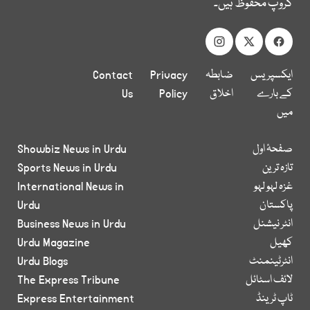
گروپ محفوظ ہیں۔
ایکسپریس
ضابطہ
Privacy
Contact
کے بارے
اخلاق
Policy
Us
میں
صفحۂ اول
Showbiz News in Urdu
تازہ ترین
Sports News in Urdu
غزہ لہو لہو
International News in
پاکستان
Urdu
انٹر نیشنل
Business News in Urdu
کھیل
Urdu Magazine
انٹرٹینمنٹ
Urdu Blogs
لائف اسٹائل
The Express Tribune
ٹاپ ٹرینڈ
Express Entertainment