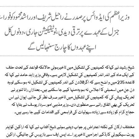
شیخ رشید نے کہاکہ کمیٹیوں کی تشکیل میں تاخیرہوئی حالانکہ قواعد کے تحت حلف
کے ایک ماہ کے اندر اندر کمیٹیوں کی تشکیل لازمی ہے۔ وفاقی وزیر زاہد حامد نے کہا کہ
قاعدہ 235 میں و اضح ہے کہ اگر30دن کے اندر کمیٹیوں کی تشکیل نہ ہو سکے تو وہ
دن جن میں اسمبلی کا اجلاس نہ ہو وہ منہا کیے جا سکتے ہیں۔ بعدازاں رانا تنویر نے
تحریک پیش کی کہ کمیٹیوں کی تشکیل میں تاخیر صرف نظر کی جائے، ایوان نے اس
تحریک کی بھی اتفاق رائے سے منظوری دی۔ وزیر مذہبی امور سرداریوسف نے بتایا کہ
حجاج کرام کو زیادہ سے زیادہ سہولیات کی فراہمی کے اقدامات کیے جا رہے ہیں۔
مختلف ارکان کے نکتہ اعتراض پر جواب دیتے ہوئے شیخ آفتاب نے کہا کہ اراکین کوایئر
پورٹ سیکیورٹی کارڈکے اجرا میں تاخیر پر اے ایس ایف سے باز پرس کی جائیگی، اراکین