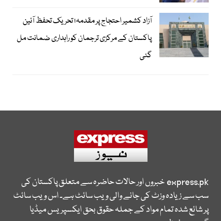
آزاد کشمیر احتجاج پر مقدمہ؛ تحریک تحفظ آئین
پاکستان کے مرکزی ترجمان کو راہداری ضمانت مل
گئی
express.pk
خبروں اور حالات حاضرہ سے متعلق پاکستان کی
سب سے زیادہ وزٹ کی جانے والی ویب سائٹ ہے۔ اس ویب سائٹ
پر شائع شدہ تمام مواد کے جملہ حقوق بحق ایکسپریس میڈیا