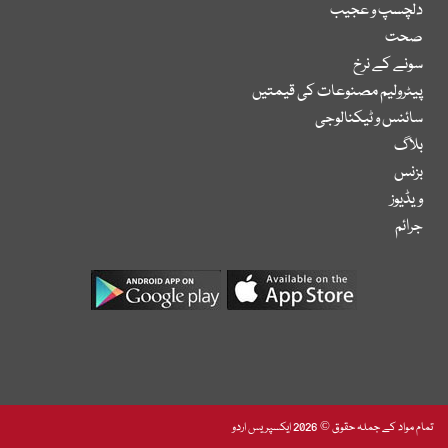
دلچسپ و عجیب
صحت
سونے کے نرخ
پیٹرولیم مصنوعات کی قیمتیں
سائنس و ٹیکنالوجی
بلاگ
بزنس
ویڈیوز
جرائم
تمام مواد کے جملہ حقوق © 2026 ایکسپریس اردو