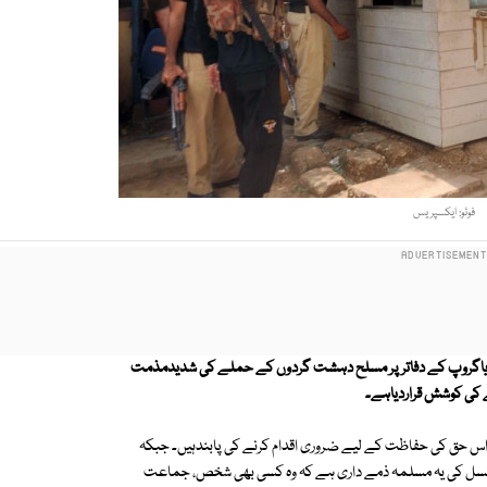
فوٹو: ایکسپریس
یاگروپ کے دفاترپر مسلح دہشت گردوں کے حملے کی شدیدمذمت
 کی کوشش قراردیاہے۔
ائی حکومتیں عوام کے اس حق کی حفاظت کے لیے ضروری اقدام کرنے کی پابندہیں۔ جبکہ
ان آرڈیننس2002 کی شق8کی ذیلی شق2 کے تحت کونسل کی یہ مسلمہ ذمے داری ہے کہ وہ کسی بھی شخص، جماعت