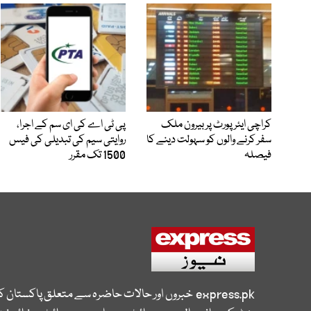
کراچی ایئرپورٹ پر بیرون ملک
پی ٹی اے کی ای سم کے اجرا،
سفر کرنے والوں کو سہولت دینے کا
روایتی سیم کی تبدیلی کی فیس
فیصلہ
1500 تک مقرر
express.pk
خبروں اور حالات حاضرہ سے متعلق پاکستان 