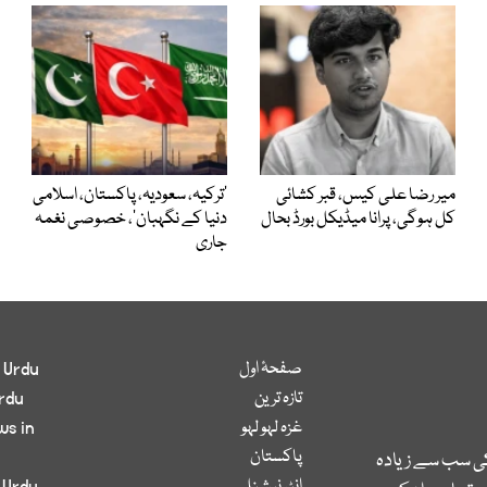
میر رضا علی کیس، قبر کشائی
‘ترکیہ، سعودیہ، پاکستان، اسلامی
کل ہوگی، پرانا میڈیکل بورڈ بحال
دنیا کے نگہبان’، خصوصی نغمہ
جاری
صفحۂ اول
 Urdu
تازہ ترین
rdu
غزہ لہو لہو
ws in
پاکستان
کی سب سے زیادہ