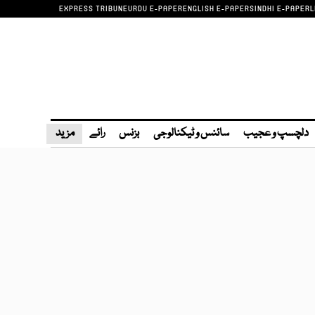
EXPRESS TRIBUNE
URDU E-PAPER
ENGLISH E-PAPER
SINDHI E-PAPER
L
دلچسپ و عجیب
سائنس و ٹیکنالوجی
بزنس
رائے
مزید