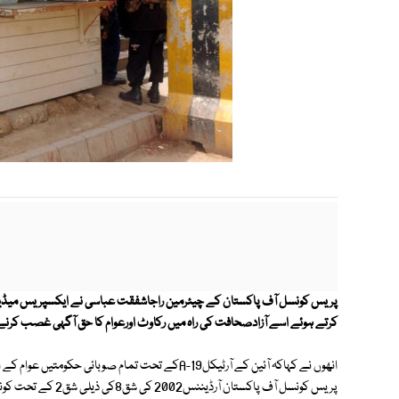
پریس کونسل آف پاکستان کے چیئرمین راجاشفقت عباسی نے ایکسپریس میڈ
کرتے ہوئے اسے آزادصحافت کی راہ میں رکاوٹ اورعوام کا حق آگہی غصب کرنے
انھوں نے کہاکہ آئین کے آرٹیکل19-Aکے تحت تمام صوب
پریس کونسل آف پاکست