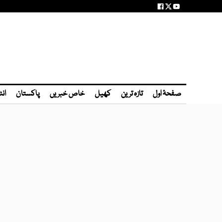
صفحۂ اول
تازہ ترین
کھیل
خاص خبریں
پاکستان
انٹ