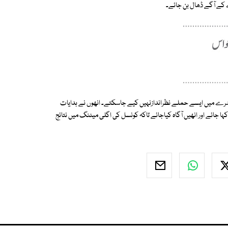
ے آگے ڈھال بن جائے۔
رے میں ایسے حملے نظراندازنہیں کیے جاسکتے۔ انھوں نے ہدایات
ہا جائے اور انھیں آگاہ کیاجائے تاکہ کونسل کی اگلی میٹنگ میں نتائج