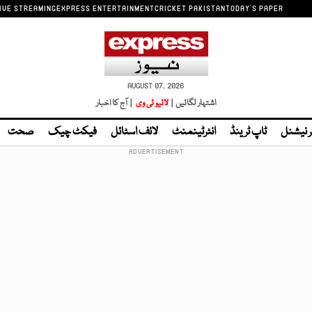
IVE STREAMING
EXPRESS ENTERTAINMENT
CRICKET PAKISTAN
TODAY'S PAPER
AUGUST 07, 2026
اشتہار لگائیں |
لائیو ٹی وی
| آج کا اخبار
ر نیشنل
ٹاپ ٹرینڈ
انٹرٹینمنٹ
لائف اسٹائل
فیکٹ چیک
صحت