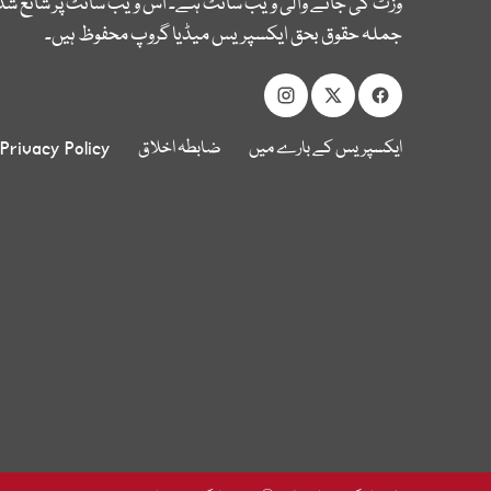
وزٹ کی جانے والی ویب سائٹ ہے۔ اس ویب سائٹ پر شائع شدہ
جملہ حقوق بحق ایکسپریس میڈیا گروپ محفوظ ہیں۔
ایکسپریس کے بارے میں
ضابطہ اخلاق
Privacy Policy