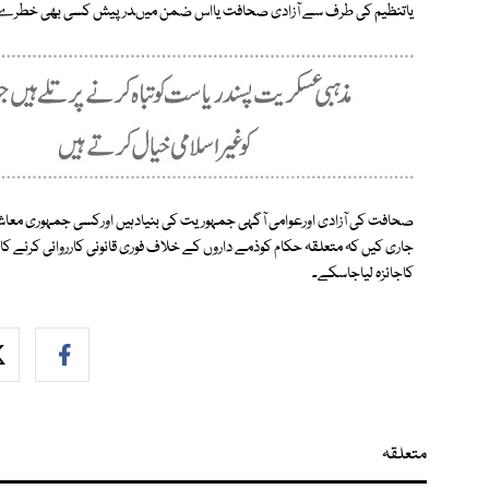
یاتنظیم کی طرف سے آزادی صحافت یااس ضمن میںدرپیش کسی بھی خطرے ک
صحافت کی آزادی اورعوامی آگہی جمہوریت کی بنیادہیں اورکسی جمہوری معاش
جاری کیں کہ متعلقہ حکام کوذمے داروں کے خلاف فوری قانونی کارروائی کرنے کاک
کاجائزہ لیاجاسکے۔
متعلقہ