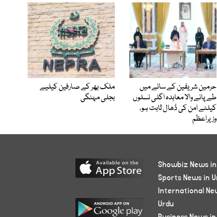
حرمین شریفین کے سائے میں
ملک بھر کے صارفین کیلیے
طے پانے والا معاہدہ اگلی نسلوں
بجلی مہنگی
کیلئے امن کی ڈھال ثابت ہو،
وزیراعظم
Showbiz News in
Sports News in U
International Ne
Urdu