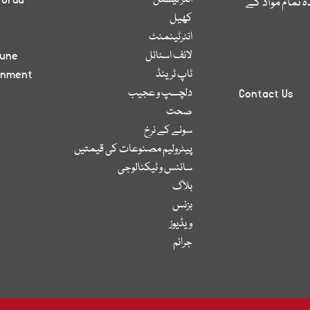
انٹر نیشنل
 Urdu
 تمام مواد کے
کھیل
انٹرٹینمنٹ
لائف اسٹائل
bune
ٹاپ ٹرینڈ
inment
دلچسپ و عجیب
Contact Us
صحت
سونے کے نرخ
پیٹرولیم مصنوعات کی قیمتیں
سائنس و ٹیکنالوجی
بلاگ
بزنس
ویڈیوز
جرائم