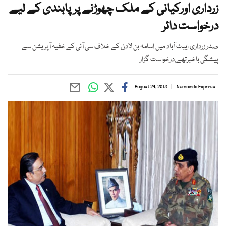
زرداری اورکیانی کے ملک چھوڑنے پرپابندی کے لیے
درخواست دائر
صدر زرداری ایبٹ آباد میں اسامہ بن لادن کے خلاف سی آئی کے خفیہ آپریشن سے
پیشگی باخبرتھے,درخواست گزار
August 24, 2013
Numainda Express