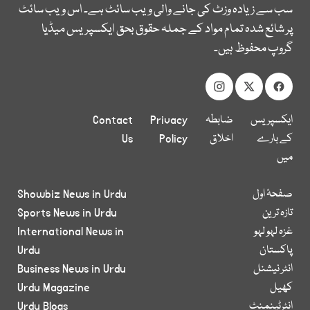
سب سے زیادہ وزٹ کی جانے والی ویب سائٹ ہے۔ اس ویب سائٹ
پر شائع شدہ تمام مواد کے جملہ حقوق بحق ایکسپریس میڈیا
گروپ محفوظ ہیں۔
ایکسپریس
ضابطہ
Privacy
Contact
کے بارے
اخلاق
Policy
Us
میں
صفحۂ اول
Showbiz News in Urdu
تازہ ترین
Sports News in Urdu
غزہ لہو لہو
International News in
پاکستان
Urdu
انٹر نیشنل
Business News in Urdu
کھیل
Urdu Magazine
انٹرٹینمنٹ
Urdu Blogs