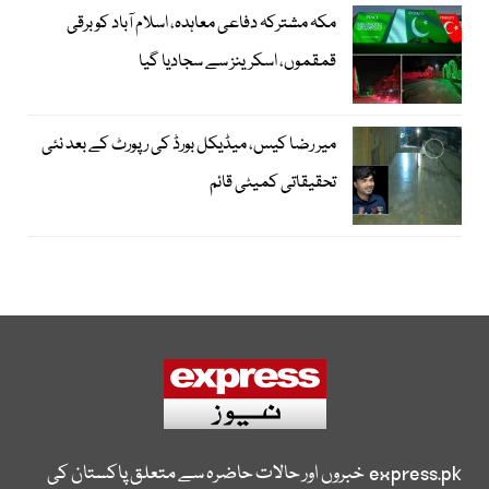
مکہ مشترکہ دفاعی معاہدہ، اسلام آباد کو برقی
قمقموں، اسکرینز سے سجادیا گیا
میر رضا کیس، میڈیکل بورڈ کی رپورٹ کے بعد نئی
تحقیقاتی کمیٹی قائم
express.pk
خبروں اور حالات حاضرہ سے متعلق پاکستان کی