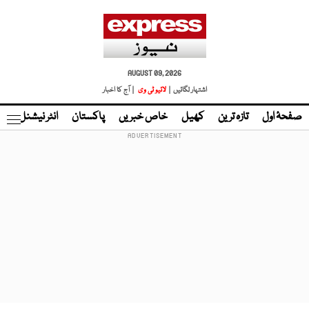
AUGUST 09, 2026
اشتہار لگائیں |
لائیو ٹی وی
| آج کا اخبار
صفحۂ اول
تازہ ترین
کھیل
خاص خبریں
پاکستان
انٹر نیشنل
ٹا