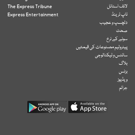
لائف اسٹائل
The Express Tribune
ٹاپ ٹرینڈ
Express Entertainment
دلچسپ و عجیب
صحت
سونے کے نرخ
پیٹرولیم مصنوعات کی قیمتیں
سائنس و ٹیکنالوجی
بلاگ
بزنس
ویڈیوز
جرائم