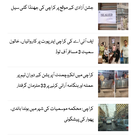
جشن آزادی کے موقع پر کراچی کی جھنڈا گلی سیل
ایف آئی اے کی کراچی ایئرپورٹ پر کارروائیاں، خاتون
سمیت 3 مسافر آف لوڈ
کراچی میں انکروچمنٹ آپریشن کے دوران ٹیم پر
حملہ اور ہنگامہ آرائی کرنے پر 33 ملزمان گرفتار
کراچی: محکمہ موسمیات کی شہر میں بوندا باندی،
پھوار کی پیشگوئی