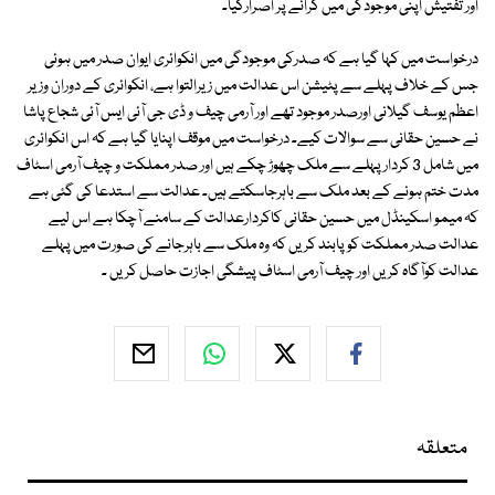
اور تفتیش اپنی موجودگی میں کرانے پر اصرارکیا۔
درخواست میں کہا گیا ہے کہ صدرکی موجودگی میں انکوائری ایوان صدر میں ہوئی
جس کے خلاف پہلے سے پٹیشن اس عدالت میں زیرالتوا ہے، انکوائری کے دوران وزیر
اعظم یوسف گیلانی اورصدر موجود تھے اور آرمی چیف و ڈی جی آئی ایس آئی شجاع پاشا
نے حسین حقانی سے سوالات کیے۔ درخواست میں موقف اپنایا گیا ہے کہ اس انکوائری
میں شامل 3 کردار پہلے سے ملک چھوڑ چکے ہیں اور صدر مملکت و چیف آرمی اسٹاف
مدت ختم ہونے کے بعد ملک سے باہرجاسکتے ہیں۔ عدالت سے استدعا کی گئی ہے
کہ میمو اسکینڈل میں حسین حقانی کاکردارعدالت کے سامنے آچکا ہے اس لیے
عدالت صدر مملکت کو پابند کریں کہ وہ ملک سے باہرجانے کی صورت میں پہلے
عدالت کوآگاہ کریں اور چیف آرمی اسٹاف پیشگی اجازت حاصل کریں ۔
متعلقہ