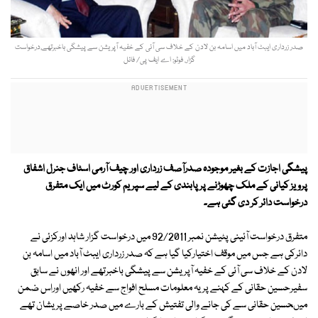
صدر زرداری ایبٹ آباد میں اسامہ بن لادن کے خلاف سی آئی کے خفیہ آپریشن سے پیشگی باخبرتھے,درخواست
گزار. فوٹو: اے ایف پی/ فائل
پیشگی اجازت کے بغیر موجودہ صدرآصف زرداری اور چیف آرمی اسٹاف جنرل اشفاق
پرویز کیانی کے ملک چھوڑنے پر پابندی کے لیے سپریم کورٹ میں ایک متفرق
درخواست دائر کر دی گئی ہے۔
متفرق درخواست آئینی پٹیشن نمبر 92/2011 میں درخواست گزار شاہد اورکزئی نے
دائرکی ہے جس میں موقف اختیارکیا گیا ہے کہ صدر زرداری ایبٹ آباد میں اسامہ بن
لادن کے خلاف سی آئی کے خفیہ آپریشن سے پیشگی باخبرتھے اور انھوں نے سابق
سفیرحسین حقانی کے کہنے پر یہ معلومات مسلح افواج سے خفیہ رکھیں اوراس ضمن
میںحسین حقانی سے کی جانے والی تفتیش کے بارے میں صدر خاصے پریشان تھے