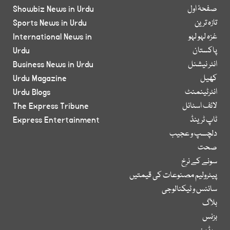
صفحۂ اول
Showbiz News in Urdu
تازہ ترین
Sports News in Urdu
غزہ لہو لہو
International News in
پاکستان
Urdu
انٹر نیشنل
Business News in Urdu
کھیل
Urdu Magazine
انٹرٹینمنٹ
Urdu Blogs
لائف اسٹائل
The Express Tribune
ٹاپ ٹرینڈ
Express Entertainment
دلچسپ و عجیب
صحت
سونے کے نرخ
پیٹرولیم مصنوعات کی قیمتیں
سائنس و ٹیکنالوجی
بلاگ
بزنس