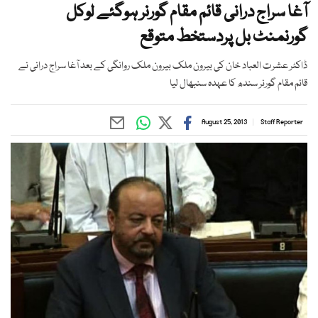
آغا سراج درانی قائم مقام گورنر ہوگئے لوکل
گورنمنٹ بل پردستخط متوقع
ڈاکٹر عشرت العباد خان کی بیرون ملک بیرون ملک روانگی کے بعد آغا سراج درانی نے
قائم مقام گورنر سندھ کا عہدہ سنبھال لیا
August 25, 2013
Staff Reporter