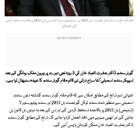
قائم مقام گورنر سندھ لوکل گورنمنٹ بل 2013 اور سندھ یونیورسٹیز لا (ترمیمی) بل 2013 پر باقاعدہ دستخط کردیں
گے۔ فوٹو فائل
گورنر سندھ ڈاکٹر عشرت العباد خان کی 3 روزہ نجی دورے پر بیرون ملک روانگی کے بعد
اسپیکر سندھ اسمبلی آغا سراج درانی نے قائم مقام گورنر سندھ کا عہدہ سنبھال لیا ہے۔
انتہائی اہم ذرائع کے مطابق امکان ہے کہ قائم مقام گورنر سندھ گذشتہ دنوں سندھ
اسمبلی سے منظور شدہ سندھ لوکل گورنمنٹ بل 2013 اور سندھ یونیورسٹیز لا
(ترمیمی) بل 2013 پر باقاعدہ دستخط کردیں گے اور اس کے بعد یہ دونوں بل قانون بن
جائیں گے اور انھیں صوبے میں نافذ العمل کردیا جائے گا۔ ذرائع کے مطابق گورنر سندھ
ڈاکٹر عشرت العباد خان منگل کو وطن واپس آئیں گے۔