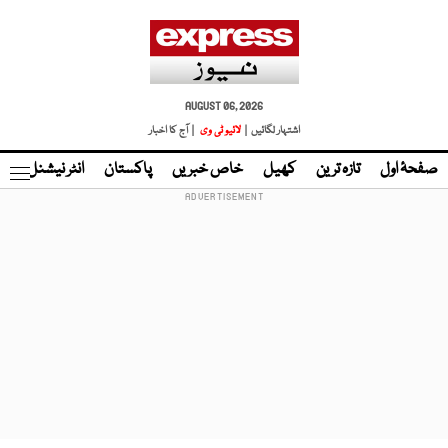
AUGUST 06, 2026
اشتہار لگائیں |
لائیو ٹی وی
| آج کا اخبار
صفحۂ اول
تازہ ترین
کھیل
خاص خبریں
پاکستان
انٹر نیشنل
ٹا