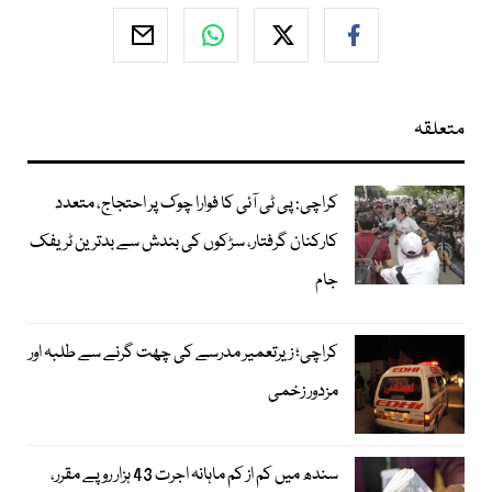
متعلقہ
کراچی: پی ٹی آئی کا فوارا چوک پر احتجاج، متعدد
کارکنان گرفتار، سڑکوں کی بندش سے بدترین ٹریفک
جام
کراچی؛ زیرتعمیر مدرسے کی چھت گرنے سے طلبہ اور
مزدور زخمی
سندھ میں کم از کم ماہانہ اجرت 43 ہزار روپے مقرر،