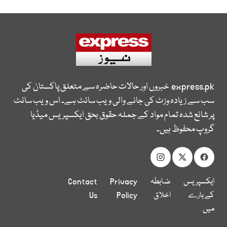
express.pk
خبروں اور حالات حاضرہ سے متعلق پاکستان کی
سب سے زیادہ وزٹ کی جانے والی ویب سائٹ ہے۔ اس ویب سائٹ
پر شائع شدہ تمام مواد کے جملہ حقوق بحق ایکسپریس میڈیا
گروپ محفوظ ہیں۔
ایکسپریس
ضابطہ
Privacy
Contact
کے بارے
اخلاق
Policy
Us
میں