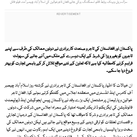
سڑک،ریل وبینک روابط قائم، اسمگلنگ روکی جائے،افغان تاجرخواتین کی اسلام آباد چیمبر آمد۔ فوٹو: فائل
پاکستان اور افغانستان کی تاجر و صنعت کار برادری نے دونوں ممالک کی طرف سے اپنے
تاجروں کو بغیر ویزا کی شرط کے ایک دوسرے کے ملک میں آنے جانے کی سہولت
فراہم کرنے کامطالبہ کیا ہے تاکہ تعاون کے نئے مواقع تلاش کر کے باہمی تجارت کو بہتر
فروغ دیا جا سکے۔
ان خیالات کا اظہار پاکستان اور افغانستان کی تاجر برادری نے گزشتہ روز اسلام آباد چیمبر
آف کامرس اینڈ انڈسٹری میں منعقدہ اجلاس میں گفتگو کرتے ہوئے کیا، افغان تاجر
خواتین و پارلیمان پر مشتمل ایک بڑے وفد نے پاکستان پیس ایجوکیشن اینڈ ڈیولپمنٹ
فائونڈیشن کی ایگزیکٹو ڈائریکٹر ثمینہ امتیاز کے ہمراہ اجلاس میں شرکت کی۔ دونوں
ممالک کی تاجر برادری و شرکا کا موقف تھا کہ پاکستان اور افغانستان کے درمیان تجارتی
و اقتصادی تعلقات کو ترقی دینے کے وسیع مواقع پائے جاتے ہیں لیکن دونوں ممالک کی
سخت ویزا پالیسیاں باہمی تجارت کو فروغ دینے میں ایک اہم رکاوٹ ہیں۔ انہوں نے کہا