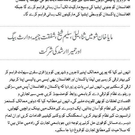
کہ نرم ویزا پالیسی دونوں ممالک کے لیے فائدہ مند ثابت ہو گی کیونکہ پاکستان
افغانستان کو جنوبی ایشیا کی وسیع مارکیٹ تک آسان رسائی فراہم کرے گا جبکہ
افغانستان پاکستان کو وسطی ایشیا کی مارکیٹوں تک رسائی فراہم کرے گا۔
انہوں نے کہا کہ یورپی ممالک اپنے تاجروں و شہریوں کو ویزا فری سفری سہولت فراہم کر
کے بہتر ترقی کر رہے ہیں لہٰذا پاکستان اور افغانستان بھی ایسی ہی پالیسی اپنا کر بہتر
ترقی کر سکتے ہیں۔ انہوں نے اس بات پر زور دیا کہ پاکستان و افغانستان آپس میں سڑکوں
و ریلوے نظام کو ترقی دے کر باہمی روابط کو مضبوط کریں جس سے تجارتی و
اقتصادی تعلقات کو بھی تقویت ملے گی۔ انہوں نے مطالبہ کیا کہ دونوں ممالک کسٹمز
کلیئرنس کے نظام کو آسان بنائیں، ایک دوسرے کے ملک میں بینک برانچیں کھولیں،
ٹرانسپورٹ کے نظام کو بہتر کریں، اسمگلنگ کو روکنے کیلیے اقدامات کریں اور ان تمام
دوسرے مسائل کو فوری حل کرنے پر توجہ دیں جو باہمی تجارت کی راہ میں حائل ہیں تا
کہ صلاحیت کے مطابق تجارت کو فروغ دیا جا سکے۔