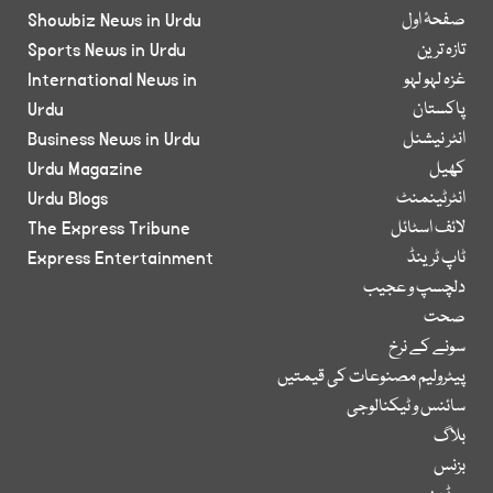
صفحۂ اول
Showbiz News in Urdu
تازہ ترین
Sports News in Urdu
غزہ لہو لہو
International News in
پاکستان
Urdu
انٹر نیشنل
Business News in Urdu
کھیل
Urdu Magazine
انٹرٹینمنٹ
Urdu Blogs
لائف اسٹائل
The Express Tribune
ٹاپ ٹرینڈ
Express Entertainment
دلچسپ و عجیب
صحت
سونے کے نرخ
پیٹرولیم مصنوعات کی قیمتیں
سائنس و ٹیکنالوجی
بلاگ
بزنس