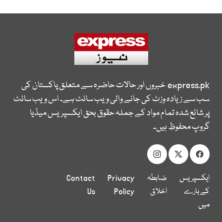
express.pk
خبروں اور حالات حاضرہ سے متعلق پاکستان کی
سب سے زیادہ وزٹ کی جانے والی ویب سائٹ ہے۔ اس ویب سائٹ
پر شائع شدہ تمام مواد کے جملہ حقوق بحق ایکسپریس میڈیا
گروپ محفوظ ہیں۔
ایکسپریس
ضابطہ
Privacy
Contact
کے بارے
اخلاق
Policy
Us
میں