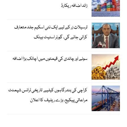
زائد اضافہ ریکارڈ
ترسیلاتِ زر کے لیے ایک نئی اسکیم جلد متعارف
کرائی جائے گی، گورنر اسٹیٹ بینک
سونے اور چاندی کی قیمتوں میں اچانک بڑا اضافہ
کراچی کی بندرگاہوں کیلیے تاریخی ٹرانس شپمنٹ
مراعاتی پیکیج، بڑے ریلیف کا اعلان