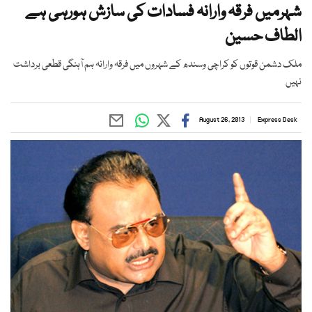
شہرمیں فرقہ وارانہ فسادات کی سازش ہورہی ہے
الطاف حسین
ملک دشمن قوتوں کو کراچی وسندھ کے شہروں میں فرقہ وارانہ ہم آہنگی قطعی برداشت
نہیں
August 26, 2013
Express Desk