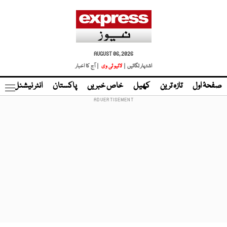
AUGUST 06, 2026
اشتہار لگائیں |
لائیو ٹی وی
| آج کا اخبار
صفحۂ اول
تازہ ترین
کھیل
خاص خبریں
پاکستان
انٹر نیشنل
ٹا