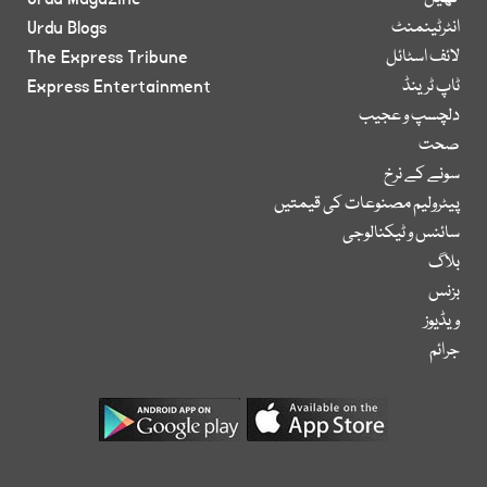
انٹرٹینمنٹ
Urdu Blogs
لائف اسٹائل
The Express Tribune
ٹاپ ٹرینڈ
Express Entertainment
دلچسپ و عجیب
صحت
سونے کے نرخ
پیٹرولیم مصنوعات کی قیمتیں
سائنس و ٹیکنالوجی
بلاگ
بزنس
ویڈیوز
جرائم