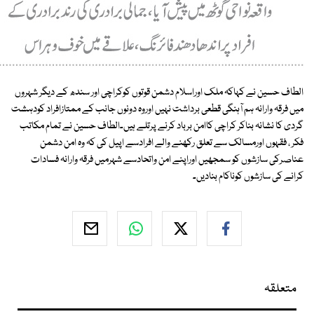
الطاف حسین نے کہاکہ ملک اوراسلام دشمن قوتوں کوکراچی اور سندھ کے دیگر شہروں
میں فرقہ وارانہ ہم آہنگی قطعی برداشت نہیں اوروہ دونوں جانب کے ممتازافراد کودہشت
گردی کا نشانہ بناکر کراچی کاامن برباد کرنے پرتلے ہیں۔الطاف حسین نے تمام مکاتب
فکر ، فقہوں اورمسالک سے تعلق رکھنے والے افرادسے اپیل کی کہ وہ امن دشمن
عناصرکی سازشوں کو سمجھیں اوراپنے امن واتحادسے شہرمیں فرقہ وارانہ فسادات
کرانے کی سازشوں کوناکام بنادیں۔
متعلقہ