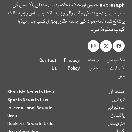
express.pk
خبروں اور حالات حاضرہ سے متعلق پاکستان کی
سب سے زیادہ وزٹ کی جانے والی ویب سائٹ ہے۔ اس ویب سائٹ
پر شائع شدہ تمام مواد کے جملہ حقوق بحق ایکسپریس میڈیا
گروپ محفوظ ہیں۔
ایکسپریس
ضابطہ
Privacy
Contact
کے بارے
اخلاق
Policy
Us
میں
صفحۂ اول
Showbiz News in Urdu
تازہ ترین
Sports News in Urdu
غزہ لہو لہو
International News in
پاکستان
Urdu
انٹر نیشنل
Business News in Urdu
کھیل
Urdu Magazine