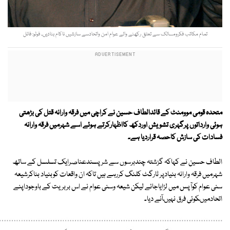
تمام مکاتب فکرومسالک سے تعلق رکھنے والے عوام امن واتحادسے سازشیں ناکام بنادیں۔ فوٹو: فائل
متحدہ قومی موومنٹ کے قائدالطاف حسین نے کراچی میں فرقہ وارانہ قتل کی بڑھتی
ہوئی وارداتوں پرگہری تشویش اوردکھ کااظہارکرتے ہوئے اسے شہرمیں فرقہ وارانہ
فسادات کی سازش کاحصہ قراردیا ہے۔
الطاف حسین نے کہاکہ گزشتہ چندبرسوں سے شرپسندعناصرایک تسلسل کے ساتھ
شہرمیں فرقہ وارانہ بنیادپر ٹارگٹ کلنگ کررہے ہیں تاکہ ان واقعات کوبنیاد بناکرشیعہ
سنی عوام کوآپس میں لڑایاجائے لیکن شیعہ وسنی عوام نے اس بربریت کے باوجوداپنے
اتحادمیںکوئی فرق نہیںآنے دیا۔