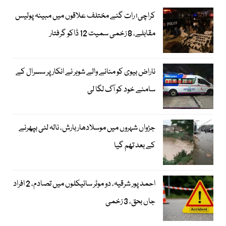
کراچی؛ رات گئے مختلف علاقوں میں مبینہ پولیس
مقابلے، 8 زخمی سمیت 12 ڈاکو گرفتار
ناراض بیوی کو منانے والے شوہر نے انکار پر سسرال کے
سامنے خود کو آگ لگا لی
جڑواں شہروں میں موسلادھار بارش، نالہ لئی بپھرنے
کے بعد تھم گیا
احمد پور شرقیہ، دو موٹر سائیکلوں میں تصادم، 2 افراد
جاں بحق، 3 زخمی