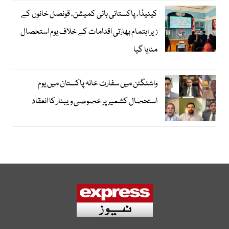
کینیڈا، پاکستانی ہائی کمیشن، قونصل خانوں کے
زیر اہتمام بھارتی اقدامات کے خلاف یوم استحصال
منایا گیا
واشنگٹن میں سفارت خانہ پاکستان میں یوم
استحصال کشمیر پر خصوصی ویبنار کا انعقاد