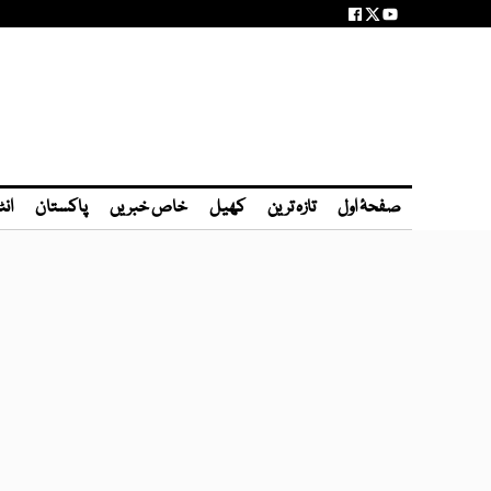
صفحۂ اول
تازہ ترین
کھیل
خاص خبریں
پاکستان
انٹ