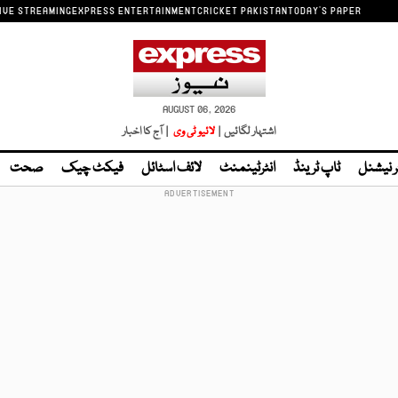
IVE STREAMING
EXPRESS ENTERTAINMENT
CRICKET PAKISTAN
TODAY'S PAPER
AUGUST 06, 2026
اشتہار لگائیں |
لائیو ٹی وی
| آج کا اخبار
ر نیشنل
ٹاپ ٹرینڈ
انٹرٹینمنٹ
لائف اسٹائل
فیکٹ چیک
صحت