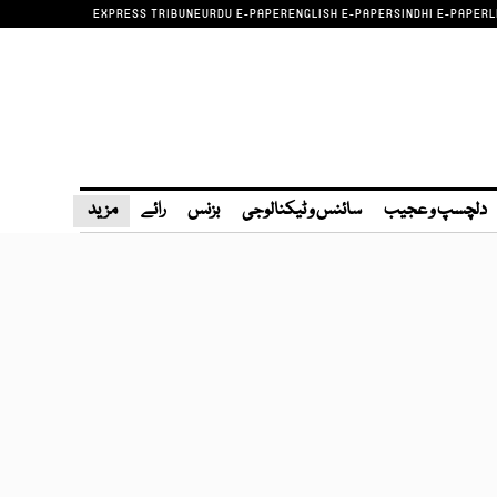
EXPRESS TRIBUNE
URDU E-PAPER
ENGLISH E-PAPER
SINDHI E-PAPER
L
دلچسپ و عجیب
سائنس و ٹیکنالوجی
بزنس
رائے
مزید