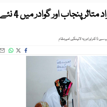
ڈنگی سے سوات میں 250 افراد متاثر پنجاب اور گوادر میں 4 نئ
سے ڈاکٹراورادویہ لائینگے،امیرمقام