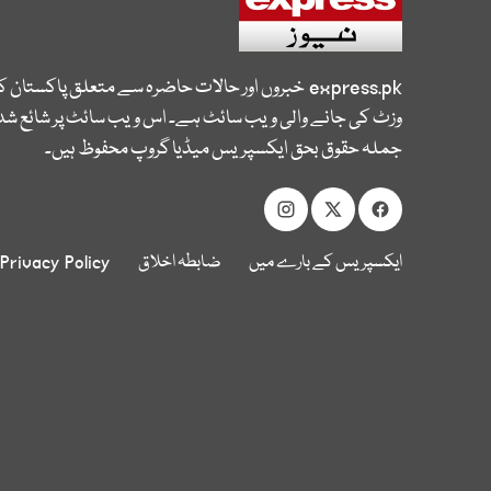
express.pk
خبروں اور حالات حاضرہ سے متعلق پاکستان 
وزٹ کی جانے والی ویب سائٹ ہے۔ اس ویب سائٹ پر شائع شدہ
جملہ حقوق بحق ایکسپریس میڈیا گروپ محفوظ ہیں۔
ایکسپریس کے بارے میں
ضابطہ اخلاق
Privacy Policy