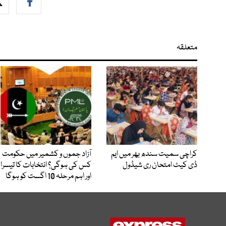
متعلقہ
کراچی سمیت سندھ بھر میں ایم
آزاد جموں و کشمیر میں حکومت
ڈی کیٹ امتحان ری شیڈول
کس کی ہوگی؟ انتخابات کا تیسرا
اور اہم مرحلہ 10 اگست کو ہوگا