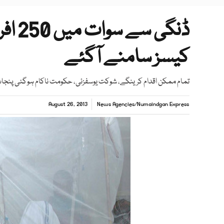
کیسز سامنے آگئے
تمام ممکن اقدام کرینگے، شوکت یوسفزئی، حکومت ناکام ہوگئی پنجاب 
August 26, 2013
News Agencies
/
Numaindgan Express