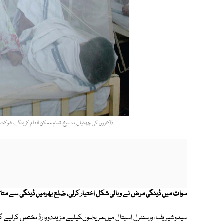
ڈاکٹروں کی چھٹیاں منسوخ، تمام ممکن اقدام کرینگے، شوکت یوس
سوات میں ڈینگی مرض نے وبائی شکل اختیار کرلی، ضلع بھرمیں ڈینگی سے متاثرہ افرادکی