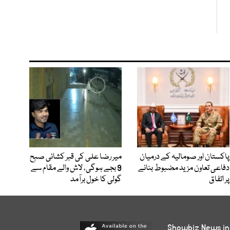
پاکستان اور صومالیہ کے درمیان
میر رضا علی کی قبر کشائی صبح
دفاعی تعاون مزید مضبوط بنانے
9 بجے ہوگی، لاش والے مقام سے
پر اتفاق
گولی کا خول برآمد
Showbiz News in