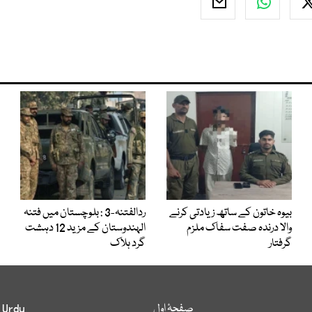
بیوہ خاتون کے ساتھ زیادتی کرنے
ردالفتنہ-3 : بلوچستان میں فتنہ
والا درندہ صفت سفاک ملزم
الہندوستان کے مزید 12 دہشت
گرفتار
گرد ہلاک
صفحۂ اول
 Urdu