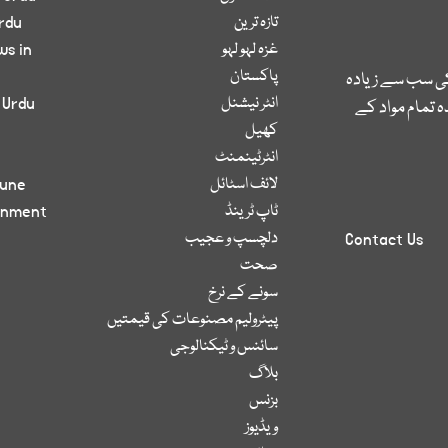
تازہ ترین
rdu
غزہ لہو لہو
ws in
پاکستان
کی سب سے زیادہ
انٹر نیشنل
 Urdu
 تمام مواد کے
کھیل
انٹرٹینمنٹ
لائف اسٹائل
bune
ٹاپ ٹرینڈ
inment
دلچسپ و عجیب
Contact Us
صحت
سونے کے نرخ
پیٹرولیم مصنوعات کی قیمتیں
سائنس و ٹیکنالوجی
بلاگ
بزنس
ویڈیوز