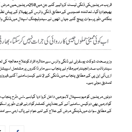
بھیجوادیاگیا۔ نمائندہ خصوصی کے مطابق ڈنگی وائرس کے پھیلاؤ کے پیش نظ
ہنگامی طورپرسوات پہنچ گئے جہاں انھوں نے سیدوٹیچنگ اسپتال میںڈنگی وائرس
وزیرصحت شوکت یوسفزئی نے ڈنگی وائرس سے متاثرہ افرادکوعلاج معالجہ کی تما
سینئرنائب صدرانجینئرامیرمقام نے پنجاب سے ماہر ڈاکٹروں پر مشتمل اسپیشل ٹ
ازیںآئی این پی کے مطابق پنجاب میںڈنگی کے
تصدیق ہوئی ہے۔
گوادرمیں بھی دوکیس سامنے آنے کے بعدڈپٹی کمشنرگوادرنے فوری طورپر اسکو
کے مطابق سوات میںڈینگی مرض کے علاج کے لئے عوام نے پاک ارمی سے امداد