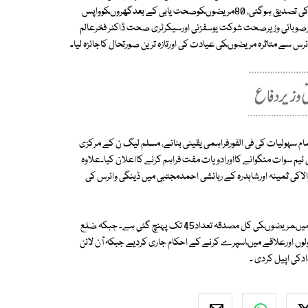
قریب مریضوںکی ڈنگی ٹیسٹ کروالیے گئے جن میں250مریضوںمیں مرض کی تصدیق ہوگئی، 80مریضوںکوصحت یابی کے بعدگھروںکوواپس
رصوبائی وزیرصحت شوکت یوسفزئی اورسیکرٹری صحت ڈاکٹر فخرعالم
 سے متاثرہ مریضوںکی عیادت کی اورتازہ ترین صورتحال کاجائزہ لیا۔
م سہولیات کی فی الفورفراہمی یقینی بنانے، مسلم لیگ ن کے مرکزی
یم سوات منگوانے کااورادویات مفت فراہم کرنے کااعلان کیا۔علاوہ
 2 نئے کیسزسامنے آگئے،فیروزوالاکی ثمینہ اورشاہدرہ کے رہائشی احمدمجتبی میں ڈینگی وائرس کی
دونوں مریضوں کو میو ہسپتال لاہورمیں داخل کروا دیا گیاہے ۔اس طرح پنجاب میںمریضوںکی کل مصدقہ تعداد45 تک پہنچ گئی ہے۔ جبکہ ضلع
لوں اورعلاقے میںاسپرے کرنے کے احکام جاری کردیے جبکہ آن لائن
کی اپیل کردی ۔