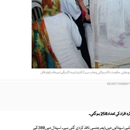
فزئی، حکومت ناکام ہوگئی پنجاب سے ڈاکٹراورادویہ لائینگے،امیرمقام. فوٹو: فائل
 تعداد250 ہوگئی۔
سیدوشیریف اورسنٹرل اسپتال میںمریضوںکیلیے مزیددووارڈ مختص کرلیے گئے،اسپتالوں میںایمرجنسی نافذ کردی گئی ہے۔ اسپتال میں300کے