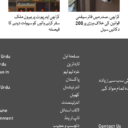
کراچی، صدر میں فائر سیفٹی
کراچی ایئرپورٹ پر بیرون ملک
قوانین کی خلاف ورزی پر 200
سفر کرنے والوں کو سہولت دینے کا
دکانیں سیل
فیصلہ
صفحۂ اول
 Urdu
تازہ ترین
rdu
غزہ لہو لہو
ws in
پاکستان
کی سب سے زیادہ
انٹر نیشنل
 Urdu
 تمام مواد کے
کھیل
انٹرٹینمنٹ
لائف اسٹائل
bune
ٹاپ ٹرینڈ
inment
دلچسپ و عجیب
Contact Us