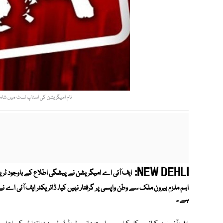
نام امیگریشن کی اسٹاپ لسٹ میں شامل 
NEW DEHLI:
ایف آئی اے امیگریشن نے پیشگی اطلاع کے باوجود ٹریڈ
اہم ملزم بیرون ملک سے وطن واپسی پر گرفتار نہیں کیا، ڈائریکٹر ایف آئی اے 
ہے ۔