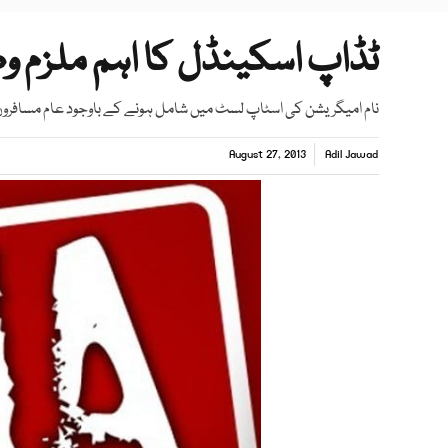
ٹڈاپ اسکینڈل کا اہم ملزم و
نام امیگریشن کی اسٹاپ لسٹ میں شامل ہونے کے باوجود عام مسافروں
August 27, 2013
Adil Jawad