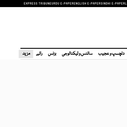
EXPRESS TRIBUNE
URDU E-PAPER
ENGLISH E-PAPER
SINDHI E-PAPER
L
دلچسپ و عجیب
سائنس و ٹیکنالوجی
بزنس
رائے
مزید