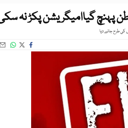
طن پہنچ گیاامیگریشن پکڑ نہ سکی
 کی طرح جانے دیا