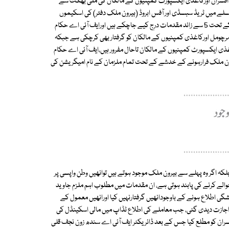
ی افسران اورکاغذی ایکسپورٹ کمپنیوں کے مالکان کی ملی بھگت سے
لے میں ٹریڈ سبسڈی اور آفس ابروڈ (بیرون ملک دفتر) کی اسکیموں
کے تحت کاغذی ایکسپورٹ کمپنیوں کوکئی ارب روپے دیے جانے کے الزامات کے تحت 5 سے زائد مقدمات درج کیے جاچکے ہیں اورایف آئی اے حکام
 مرچومل اورکاغذی کمپنیوں کے مالکان کو گرفتار بھی کرچکی ہے جبکہ
غذی ایکسپورٹ کمپنیوں کے مالکان تاحال مفرور ہیں،ایف آئی اے حکام
رون ملک فرارہونے کے خدشے کے تحت تمام ملزمان کے نام امیگریشن کی
کہ اگر وہ پہلے سے بیرون ملک موجود ہوتے ہیں توانھیں وطن واپسی پر
لے کرنے کی پابند ہوتی ہے، ان مقدمات میں مطلوب اہم ملزم جاوید
شگی اطلاع ہونے کے باوجودانھیں گرفتارنہیں کیا اورانھیں معمول کے
اجازت دیدی گئی، جب معاملے کی اطلاع ٹڈاپ میں مالی اسکینڈل کی
فسران کو مطلع کیا جس کے بعد ڈائریکٹر ایف آئی اے سندھ زون نجف قلی