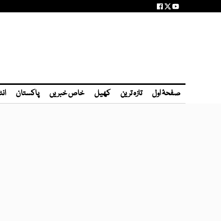
صفحۂ اول
تازہ ترین
کھیل
خاص خبریں
پاکستان
انٹ