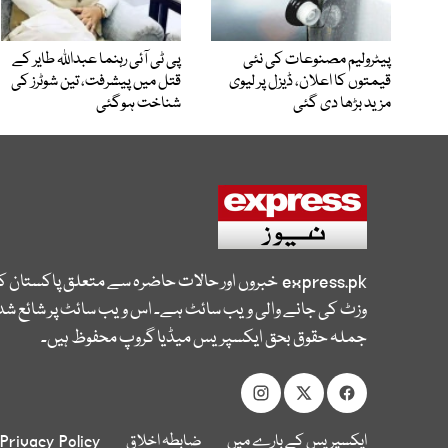
پیٹرولیم مصنوعات کی نئی
پی ٹی آئی رہنما عبداللہ طایر کے
قیمتوں کا اعلان، ڈیزل پر لیوی
قتل میں پیشرفت، تین شوٹرز کی
مزید بڑھا دی گئی
شناخت ہوگئی
express.pk
خبروں اور حالات حاضرہ سے متعلق پاکستان 
وزٹ کی جانے والی ویب سائٹ ہے۔ اس ویب سائٹ پر شائع شدہ
جملہ حقوق بحق ایکسپریس میڈیا گروپ محفوظ ہیں۔
ایکسپریس کے بارے میں
ضابطہ اخلاق
Privacy Policy