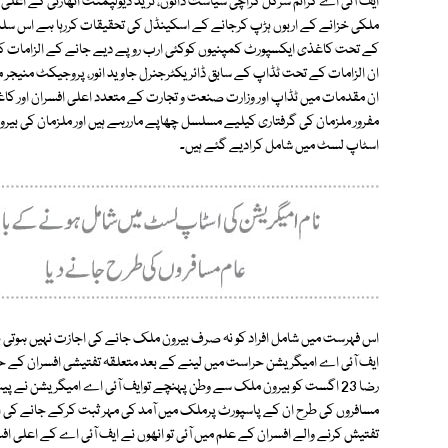
ایف آئی اے کرائم سرکل کراچی سیاست دانوں، ٹریڈ ڈیولپمنٹ اتھارٹی کے اعل
ملکی خزانے کے اربوں ہڑپ کرجانے کے اسکینڈل کی تحقیقات کررہا ہے اس سلس
ان الزامات کے تحت ٹڈاپ کے سابق ڈائریکٹرجنرل جاوید انور، پروجیکٹ منیجر
ان مقدمات میں ٹڈاپ اور وزارت صنعت و تجارت کے متعدد اعلی افسران اور کا
مفرور ملزمان کی گرفتاری کیلیے مسلسل چھاپے ماررہے ہیں اور ملزمان کی بی
اسٹاپ لسٹ میں شامل کرادیے گئے ہیں۔
اس فہرست میں شامل افراد کو نہ صرف بیرون ملک جانے کی اجازت نہیں ہوتی بل
ایف آئی اے امیگریشن حراست میں لینے کے بعد متعلقہ تفتیشی افسران کے حوا
رضا 23 اگست کو بیرون ملک سے وطن پہنچے توایف آئی اے امیگریشن نے پی
مسافروں کی طرح ان کے پاسپورٹ پرملک میں آمد کی مہر ثبت کرکے جانے کی 
تفتیش کرنے والے افسران کے علم میں آئی تو انھوں نے ایف آئی اے کے اعلی ا