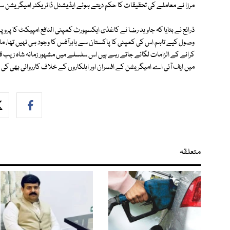
مرزا نے معاملے کی تحقیقات کا حکم دیتے ہوئے ایڈیشنل ڈائریکٹر امیگریشن
وصول کیے تاہم اس کی کمپنی کا پاکستان سے باہرآفس کا وجود ہی نہیں تھا، ما
کرانے کے الزامات لگائے جاتے رہے ہیں اس سلسلے میں مشہور زمانہ شاہ زیب قت
میں ایف آئی اے امیگریشن کے افسران اور اہلکاروں کے خلاف کارروائی بھی ک
متعلقہ