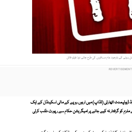
ہونے کے باوجود عام مسافروں کی طرح جانے دیا. فوٹو: فائل
 ڈیولپمنٹ اتھارٹی (ٹڈاپ) میں اربوں روپے کے مالی اسکینڈل کے ایک
نے ملزم کو گرفتار نہ کیے جانے پر امیگریشن حکام سے رپورٹ طلب کرلی