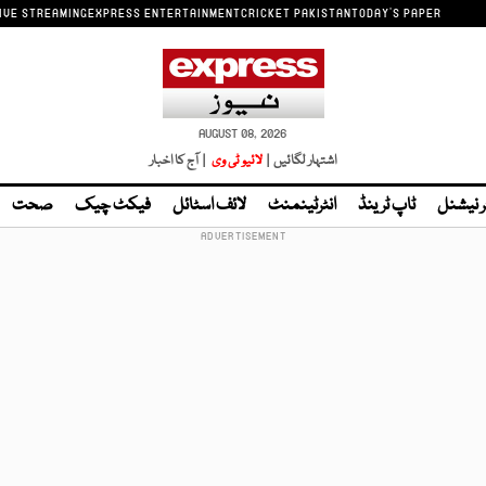
IVE STREAMING
EXPRESS ENTERTAINMENT
CRICKET PAKISTAN
TODAY'S PAPER
AUGUST 08, 2026
اشتہار لگائیں |
لائیو ٹی وی
| آج کا اخبار
ر نیشنل
ٹاپ ٹرینڈ
انٹرٹینمنٹ
لائف اسٹائل
فیکٹ چیک
صحت