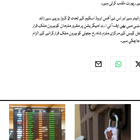
 سے رپورٹ طلب کرلی ہے۔
ذرائع نے بتایا کہ جاوید رضا نے کاغذی ایکسپورٹ کمپنی النافع امپیکٹ کا پروپرائیٹر ہے اور اس نے آفس ابروڈ اسکیم کے تحت 2 کروڑ روپے سے زائد
ضی میں بھی ایف آئی اے امیگریشن پر مفرور ملزمان کوبیرون ملک فرار
ل کیس کے مرکزی ملزم شاہ رخ جتوئی کو بیرون ملک فرارکرانے کے الزام
ی جاچکی ہے۔