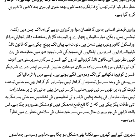
خطر سفر کیا کرتے تھے، آج فائرنگ، دھماکوں، بھتہ خوری اور بوری بند لاشوں کا شہر بن
کر رہ گیا ہے۔
ہزاروں قیمتی انسانی جانوں کا نقصان ہوا اور کروڑوں روپے کی املاک جس میں رکشہ،
ٹیکسی، بس، ویگن، موٹر سائیکل، پتھارے، پرائیویٹ گاڑیاں، مختلف دفاتر، تجارتی مراکز
اور اسکول کالجز وغیرہ بھی شامل ہیں۔ نوبت اب یہاں تک پہنچ چکی ہے کہ قانون نافذ
کرنیوالے اداروں کے ہزاروں اہلکاروں کی موجودگی کے باوجود شہر میں حکومت کی رٹ
کہیں نظر نہیں آتی۔ قانون نافذ کرنیوالے اداروں کے افسران سرکاری سرپرستی میں آئوٹ
آف ٹرن ترقیاں اور زیادہ سے زیادہ سرکاری مراعات حاصل کرنے اور اپنے ادارے کے دیگر
افسران کو نیچا دکھانے کی تگ و دو میں لگے ہوئے ہیں۔ ایسے میں با اثر مافیا کی
سرپرستی کی وجہ سے اول تو ملزمان گرفتار نہیں ہوتے اور اگر گرفتار بھی ہو جائیں تو عدم
ثبوت کی بنا پر انھیں سزائیں نہیں ملتیں، اگر سزائیں مل بھی جائیں تو ان پر عملدرآمد
نہیں ہوتا۔ ملزمان کی پشت پناہی کرنے والی تنظیموں کی نشاندہی ہو جاتی ہے مگر وہ
اتنی طاقت پکڑ چکی ہیں کہ ان کا قلع قمع ناممکن نہیں تو مشکل ضرور ہو چکا ہے۔ اس
وقت کراچی کی جو صورت حال ہے اس سے خود ملک کی سلامتی خطرے میں نظر آ
رہی ہے۔
شہریوں کے لیے گھروں سے نکلنا بھی مشکل ہو چکا ہے۔ مذہبی و سیاسی جماعتوں