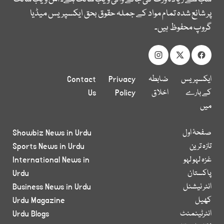
پر شائع شدہ تمام مواد کے جملہ حقوق بحق ایکسپریس میڈیا
گروپ محفوظ ہیں۔
ایکسپریس
ضابطہ
Privacy
Contact
کے بارے
اخلاق
Policy
Us
میں
صفحۂ اول
Showbiz News in Urdu
تازہ ترین
Sports News in Urdu
غزہ لہو لہو
International News in
پاکستان
Urdu
انٹر نیشنل
Business News in Urdu
کھیل
Urdu Magazine
انٹرٹینمنٹ
Urdu Blogs