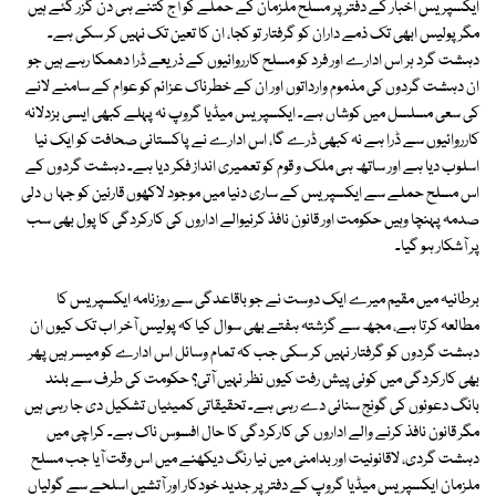
ایکسپریس اخبار کے دفتر پر مسلح ملزمان کے حملے کو آج کتنے ہی دن گزر گئے ہیں
مگر پولیس ابھی تک ذمے داران کو گرفتار تو کجا، ان کا تعین تک نہیں کر سکی ہے۔
دہشت گرد ہر اس ادارے اور فرد کو مسلح کارروائیوں کے ذریعے ڈرا دھمکا رہے ہیں جو
ان دہشت گردوں کی مذموم وارداتوں اور ان کے خطرناک عزائم کو عوام کے سامنے لانے
کی سعی مسلسل میں کوشاں ہے۔ ایکسپریس میڈیا گروپ نہ پہلے کبھی ایسی بزدلانہ
کارروائیوں سے ڈرا ہے نہ کبھی ڈرے گا، اس ادارے نے پاکستانی صحافت کو ایک نیا
اسلوب دیا ہے اور ساتھ ہی ملک و قوم کو تعمیری انداز فکر دیا ہے۔ دہشت گردوں کے
اس مسلح حملے سے ایکسپریس کے ساری دنیا میں موجود لاکھوں قارئین کو جہا ں دلی
صدمہ پہنچا وہیں حکومت اور قانون نافذ کرنیوالے اداروں کی کارکردگی کا پول بھی سب
پر آشکار ہو گیا۔
برطانیہ میں مقیم میرے ایک دوست نے جو باقاعدگی سے روزنامہ ایکسپریس کا
مطالعہ کرتا ہے، مجھ سے گزشتہ ہفتے بھی سوال کیا کہ پولیس آخر اب تک کیوں ان
دہشت گردوں کو گرفتار نہیں کر سکی جب کہ تمام وسائل اس ادارے کو میسر ہیں پھر
بھی کارکردگی میں کوئی پیش رفت کیوں نظر نہیں آتی؟ حکومت کی طرف سے بلند
بانگ دعوئوں کی گونج سنائی دے رہی ہے۔ تحقیقاتی کمیٹیاں تشکیل دی جا رہی ہیں
مگر قانون نافذ کرنے والے اداروں کی کارکردگی کا حال افسوس ناک ہے۔ کراچی میں
دہشت گردی، لاقانونیت اور بدامنی میں نیا رنگ دیکھنے میں اس وقت آیا جب مسلح
ملزمان ایکسپریس میڈیا گروپ کے دفتر پر جدید خودکار اور آتشیں اسلحے سے گولیاں