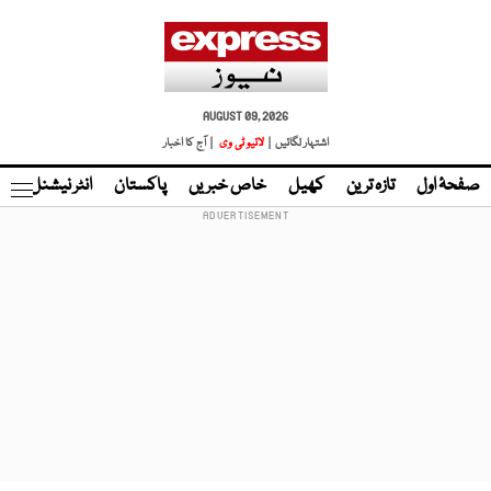
AUGUST 09, 2026
اشتہار لگائیں |
لائیو ٹی وی
| آج کا اخبار
صفحۂ اول
تازہ ترین
کھیل
خاص خبریں
پاکستان
انٹر نیشنل
ٹا