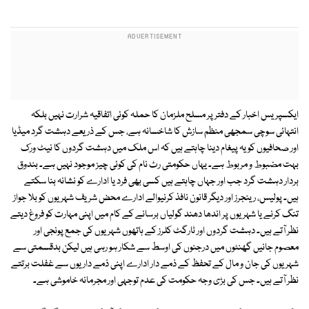
ایکسپریس اخبار کے دفتر پر مسلح ملزمان کا حملہ کوئی اتفاقیہ شرارت نہیں بلکہ
انتہائی سوچی سمجھی منظم سازش کا شاخسانہ ہے، جس کے ذریعے دہشت گرد میڈیا
اور صحافیوں کو یہ پیغام دینا چاہتے ہیں کہ اس ملک میں دہشت گردوں کا نیٹ ورک
بہت مضبوط و مربوط ہے۔ یہاں حکومتی رٹ نام کی کوئی چیز موجود نہیں ہے۔ بندوق
بردار دہشت گرد جب اور جہاں چاہتے ہیں کسی بھی فرد یا ادارے کو نشانہ بنا سکتے
ہیں۔ پولیس، رینجرز اور دیگر قانون نافذ کرنیوالے ادارے محض شریف شہریوں کو بلا جواز
تنگ کرنے یا شہریوں پر اندھا دھند گولیاں برسانے کے کام میں اپنی مہارت کو فروغ دیتے
نظر آتے ہیں۔ دہشت گردوں اور ٹارگٹ کلرز کے ہاتھوں شہریوں کی جمع پونجی اور
معصوم جانیں گھنٹوں میں درجنوں کی اوسط سے شکار ہو رہی ہیں لیکن بدقسمتی سے
شہریوں کی جان و مال کے تحفظ کے ذمے دار ادارے اپنی ذمے داریوں سے غفلت برتتے
نظر آتے ہیں۔ جس کی بڑی وجہ حکومت کی عدم توجہی اور مجرمانہ خاموشی ہے۔