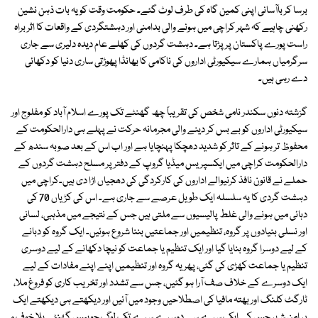
برسا کر باآسانی اپنی کمین گاہ کی طرف لوٹ گئے۔ حکومت وقت کو یہ بات ذہن نشین
رکھنی چاہیے کہ شہر کراچی میں ہونے والی بدامنی اور دہشتگردی کے واقعات کا اثر براہ
راست پورے پاکستان پر پڑتا ہے۔ دہشت گردوں کی کھلے عام دیدہ دلیری سے جاری
سرگرمیاں ہمارے سیکیورٹی اداروں کی ناکامی کا بھانڈا پھوڑتی ساری دنیا کو دکھائی
دے رہی ہیں۔
گزشتہ دنوں سکندر نامی شخص کی تقریباً چھ گھنٹے تک پورے اسلام آباد کو مفلوج اور
سیکیورٹی اداروں کو بے بس کر دینے والی مجرمانہ حرکت نے پہلے ہی دارالحکومت کے
محفوظ تر ہونے کے تاثر کو شدید دھچکا پہنچایا ہے اور اب اس کے بعد صوبہ سندھ کے
دارالحکومت کراچی میں ایکسپریس میڈیا گروپ کے دفتر پر مسلح دہشت گردوں کے
حملے نے قانون نافذ کرنیوالے اداروں کی کارکردگی کی دھجیاں اڑا دی ہیں۔کراچی میں
دہشت گردی کا یہ سلسلہ ایک طویل عرصے سے جاری ہے۔ اس کی کڑیاں 70 کی
دہائی میں ہونے والی غلط پالیسیوں سے ملتی ہیں جس کے نتیجے میں مذہبی، لسانی
اور نسلی بنیادوں پر گروہ، تنظیمیں اور جماعتیں بننا شروع ہوئیں۔ ایک گروہ کو دبانے
کے لیے دوسرا گروہ بنایا گیا اور ایک تنظیم یا جماعت کو نیچا دکھانے کے لیے دوسری
تنظیم یا جماعت کھڑی کی گئی، پھر یہ گروہ اور تنظیمیں اپنے اپنے مفادات کے لیے
ایک دوسرے کے خلاف صف آرا ہو گئیں، جس سے تشدد اور تخریب کاری کو فروغ ملا،
ٹارگٹ کلنگ اور بھتہ مافیا کی اصطلاحیں وجود میں آئیں اور دیکھتے ہی دیکھتے ایک
پر امن شہر جس کے ایک سرے سے دوسرے سرے تک لوگ چوبیس گھنٹے بلا خوف و