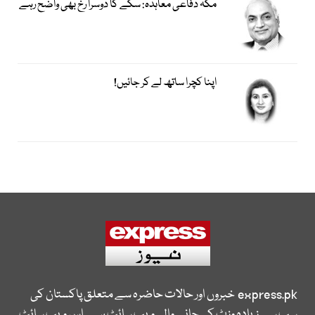
مکہ دفاعی معاہدہ: سکے کا دوسرا رخ بھی واضح رہے
اپنا کچرا ساتھ لے کر جائیں!
express.pk
خبروں اور حالات حاضرہ سے متعلق پاکستان کی
سب سے زیادہ وزٹ کی جانے والی ویب سائٹ ہے۔ اس ویب سائٹ