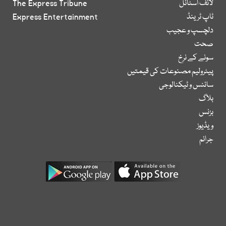
لائف اسٹائل
The Express Tribune
ٹاپ ٹرینڈ
Express Entertainment
دلچسپ و عجیب
صحت
سونے کے نرخ
پیٹرولیم مصنوعات کی قیمتیں
سائنس و ٹیکنالوجی
بلاگ
بزنس
ویڈیوز
جرائم