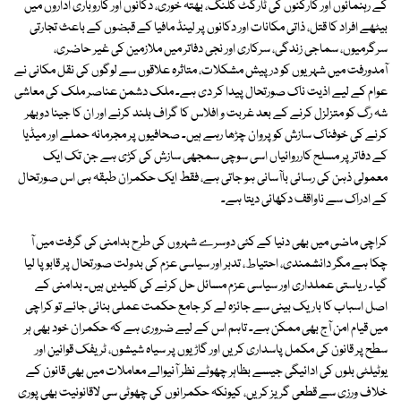
کے رہنمائوں اور کارکنوں کی ٹارگٹ کلنگ، بھتہ خوری، دکانوں اور کاروباری اداروں میں
بیٹھے افراد کا قتل، ذاتی مکانات اور دکانوں پر لینڈ مافیا کے قبضوں کے باعث تجارتی
سرگرمیوں، سماجی زندگی، سرکاری اور نجی دفاتر میں ملازمین کی غیر حاضری،
آمدورفت میں شہریوں کو درپیش مشکلات، متاثرہ علاقوں سے لوگوں کی نقل مکانی نے
عوام کے لیے اذیت ناک صورتحال پیدا کر دی ہے۔ ملک دشمن عناصر ملک کی معاشی
شہ رگ کو متزلزل کرنے کے بعد غربت و افلاس کا گراف بلند کرنے اور ان کا جینا دوبھر
کرنے کی خوفناک سازش کو پروان چڑھا رہے ہیں۔ صحافیوں پر مجرمانہ حملے اور میڈیا
کے دفاتر پر مسلح کارروائیاں اسی سوچی سمجھی سازش کی کڑی ہے جن تک ایک
معمولی ذہن کی رسائی باآسانی ہو جاتی ہے، فقط ایک حکمران طبقہ ہی اس صورتحال
کے ادراک سے ناواقف دکھائی دیتا ہے۔
کراچی ماضی میں بھی دنیا کے کئی دوسرے شہروں کی طرح بدامنی کی گرفت میں آ
چکا ہے مگر دانشمندی، احتیاط، تدبر اور سیاسی عزم کی بدولت صورتحال پر قابو پا لیا
گیا۔ ریاستی عملداری اور سیاسی عزم مسائل حل کرنے کی کلیدیں ہیں۔ بدامنی کے
اصل اسباب کا باریک بینی سے جائزہ لے کر جامع حکمت عملی بنائی جائے تو کراچی
میں قیام امن آج بھی ممکن ہے۔ تاہم اس کے لیے ضروری ہے کہ حکمران خود بھی ہر
سطح پر قانون کی مکمل پاسداری کریں اور گاڑیوں پر سیاہ شیشوں، ٹریفک قوانین اور
یوٹیلٹی بلوں کی ادائیگی جیسے بظاہر چھوٹے نظر آنیوالے معاملات میں بھی قانون کے
خلاف ورزی سے قطعی گریز کریں، کیونکہ حکمرانوں کی چھوٹی سی لاقانونیت بھی پوری