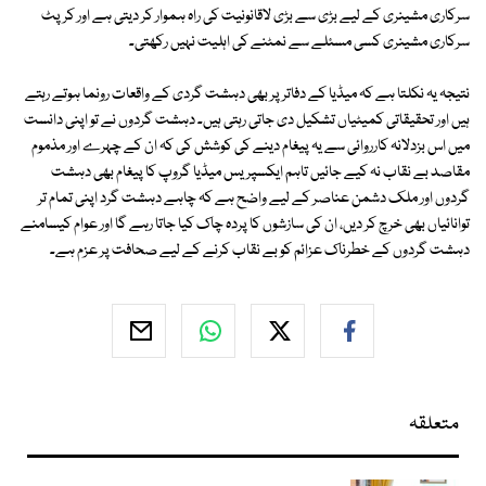
سرکاری مشینری کے لیے بڑی سے بڑی لاقانونیت کی راہ ہموار کر دیتی ہے اور کرپٹ
سرکاری مشینری کسی مسئلے سے نمٹنے کی اہلیت نہیں رکھتی۔
نتیجہ یہ نکلتا ہے کہ میڈیا کے دفاتر پر بھی دہشت گردی کے واقعات رونما ہوتے رہتے
ہیں اور تحقیقاتی کمیٹیاں تشکیل دی جاتی رہتی ہیں۔ دہشت گردوں نے تو اپنی دانست
میں اس بزدلانہ کارروائی سے یہ پیغام دینے کی کوشش کی کہ ان کے چہرے اور مذموم
مقاصد بے نقاب نہ کیے جائیں تاہم ایکسپریس میڈیا گروپ کا پیغام بھی دہشت
گردوں اور ملک دشمن عناصر کے لیے واضح ہے کہ چاہے دہشت گرد اپنی تمام تر
توانائیاں بھی خرچ کر دیں، ان کی سازشوں کا پردہ چاک کیا جاتا رہے گا اور عوام کیسامنے
دہشت گردوں کے خطرناک عزائم کو بے نقاب کرنے کے لیے صحافت پر عزم ہے۔
متعلقہ