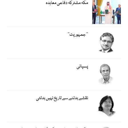
مکہ مشترکہ دفاعی معاہدہ
’’ جمہوریت‘‘
پسپائی
نقشے بدلنے سے تاریخ نہیں بدلتی