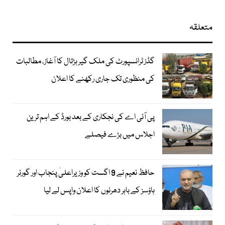
متعلقہ
گڈز ٹرانسپورٹ کی ملک گیر ہڑتال کا آغاز، مطالبات
کی منظوری تک جاری رکھنے کا اعلان
پی آئی اے کی نجکاری کے بعد بورڈ کے اہم ترین
اجلاس میں بڑے فیصلے
حافظ نعیم نے 9 اگست کو وزیراعلیٰ پنجاب اور گورنر
ہاؤسز کے باہر دھرنوں کا اعلان واپس لے لیا