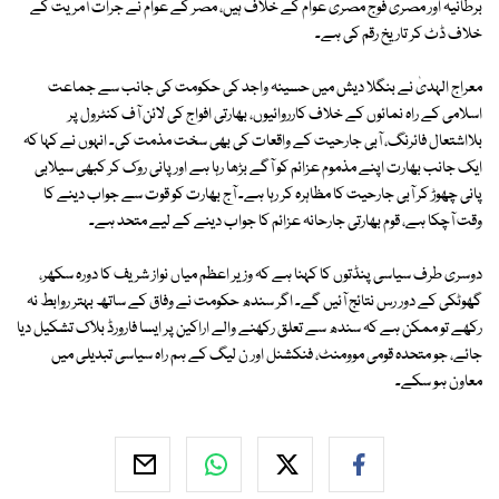
برطانیہ اور مصری فوج مصری عوام کے خلاف ہیں، مصر کے عوام نے جرأت آمریت کے
خلاف ڈٹ کر تاریخ رقم کی ہے۔
معراج الہدیٰ نے بنگلا دیش میں حسینہ واجد کی حکومت کی جانب سے جماعت
اسلامی کے راہ نمائوں کے خلاف کارروائیوں، بھارتی افواج کی لائن آف کنٹرول پر
بلااشتعال فائرنگ، آبی جارحیت کے واقعات کی بھی سخت مذمت کی۔ انہوں نے کہا کہ
ایک جانب بھارت اپنے مذموم عزائم کو آگے بڑھا رہا ہے اور پانی روک کر کبھی سیلابی
پانی چھوڑ کر آبی جارحیت کا مظاہرہ کر رہا ہے۔ آج بھارت کو قوت سے جواب دینے کا
وقت آچکا ہے، قوم بھارتی جارحانہ عزائم کا جواب دینے کے لیے متحد ہے۔
دوسری طرف سیاسی پنڈتوں کا کہنا ہے کہ وزیر اعظم میاں نواز شریف کا دورہ سکھر،
گھوٹکی کے دور رس نتائج آئیں گے۔ اگر سندھ حکومت نے وفاق کے ساتھ بہتر روابط نہ
رکھے تو ممکن ہے کہ سندھ سے تعلق رکھنے والے اراکین پر ایسا فارورڈ بلاک تشکیل دیا
جائے، جو متحدہ قومی موومنٹ، فنکشنل اور ن لیگ کے ہم راہ سیاسی تبدیلی میں
معاون ہو سکے۔