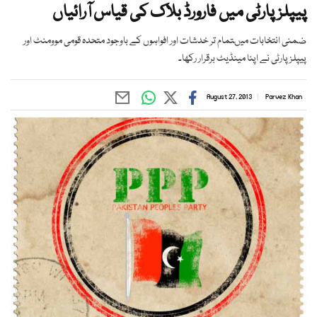
پیپلزپارٹی میں فارورڈ بلاک کی قیاس آرائیاں
ضمنی انتخابات میںتمام تر خدشات اور افواہوں کے باوجود متحدہ قومی موومنٹ اور
پیپلزپارٹی نے اپنا مینڈیٹ برقرار رکھا۔
August 27, 2013
Parvez Khan