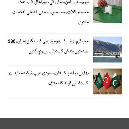
بلوچستان؛ امن و امان کی صورتحال کے باعث
خضدار، قلات، حب میں ضمنی بلدیاتی انتخابات
ملتوی
حب ڈیم بھرنے کے باوجود پانی کا سنگین بحران، 300
صنعتیں بندش کے دہانے پر پہنچ گئیں
بھارتی میڈیا پاکستان، سعودی عرب، ترکیہ معاہدے
کے دفاعی فوائد کا معترف