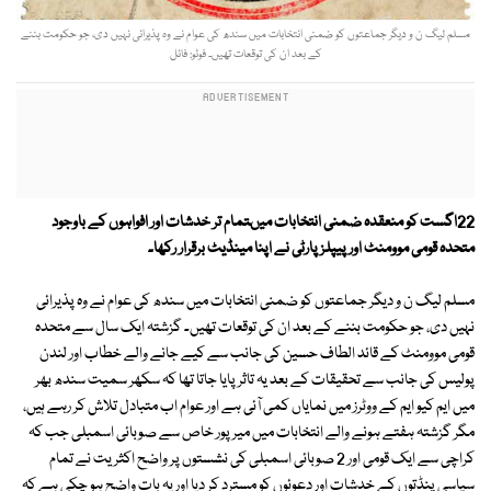
مسلم لیگ ن و دیگر جماعتوں کو ضمنی انتخابات میں سندھ کی عوام نے وہ پذیرائی نہیں دی، جو حکومت بننے
کے بعد ان کی توقعات تھیں۔ فوٹو: فائل
22اگست کو منعقدہ ضمنی انتخابات میںتمام تر خدشات اور افواہوں کے باوجود
متحدہ قومی موومنٹ اور پیپلزپارٹی نے اپنا مینڈیٹ برقرار رکھا۔
مسلم لیگ ن و دیگر جماعتوں کو ضمنی انتخابات میں سندھ کی عوام نے وہ پذیرائی
نہیں دی، جو حکومت بننے کے بعد ان کی توقعات تھیں۔ گزشتہ ایک سال سے متحدہ
قومی موومنٹ کے قائد الطاف حسین کی جانب سے کیے جانے والے خطاب اور لندن
پولیس کی جانب سے تحقیقات کے بعد یہ تاثر پایا جاتا تھا کہ سکھر سمیت سندھ بھر
میں ایم کیو ایم کے ووٹرز میں نمایاں کمی آئی ہے اور عوام اب متبادل تلاش کر رہے ہیں،
مگر گزشتہ ہفتے ہونے والے انتخابات میں میرپور خاص سے صوبائی اسمبلی جب کہ
کراچی سے ایک قومی اور 2 صوبائی اسمبلی کی نشستوں پر واضح اکثریت نے تمام
سیاسی پنڈتوں کے خدشات اور دعوئوں کو مسترد کر دیا اور یہ بات واضح ہو چکی ہے کہ