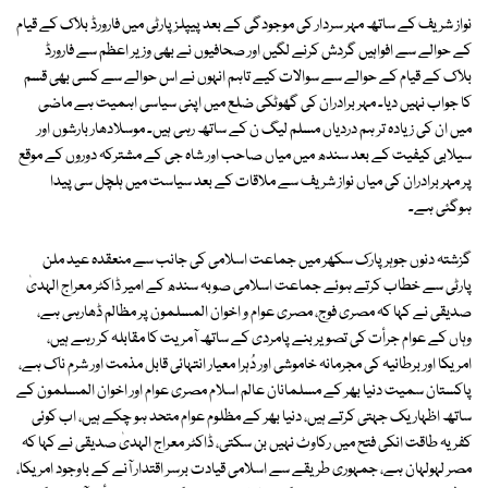
نواز شریف کے ساتھ مہر سردار کی موجودگی کے بعد پیپلزپارٹی میں فارورڈ بلاک کے قیام
کے حوالے سے افواہیں گردش کرنے لگیں اور صحافیوں نے بھی وزیر اعظم سے فارورڈ
بلاک کے قیام کے حوالے سے سوالات کیے تاہم انہوں نے اس حوالے سے کسی بھی قسم
کا جواب نہیں دیا۔ مہر برادران کی گھوٹکی ضلع میں اپنی سیاسی اہمیت ہے ماضی
میں ان کی زیادہ تر ہم دردیاں مسلم لیگ ن کے ساتھ رہی ہیں۔ موسلادھار بارشوں اور
سیلابی کیفیت کے بعد سندھ میں میاں صاحب اور شاہ جی کے مشترکہ دوروں کے موقع
پر مہر برادران کی میاں نواز شریف سے ملاقات کے بعد سیاست میں ہلچل سی پیدا
ہوگئی ہے۔
گزشتہ دنوں جوہر پارک سکھر میں جماعت اسلامی کی جانب سے منعقدہ عید ملن
پارٹی سے خطاب کرتے ہوئے جماعت اسلامی صوبہ سندھ کے امیر ڈاکٹر معراج الہدیٰ
صدیقی نے کہا کہ مصری فوج، مصری عوام و اخوان المسلمون پر مظالم ڈھارہی ہے،
وہاں کے عوام جرأت کی تصویر بنے پامردی کے ساتھ آمریت کا مقابلہ کر رہے ہیں،
امریکا اور برطانیہ کی مجرمانہ خاموشی اور دُہرا معیار انتہائی قابل مذمت اور شرم ناک ہے،
پاکستان سمیت دنیا بھر کے مسلمانان عالم اسلام مصری عوام اور اخوان المسلمون کے
ساتھ اظہار یک جہتی کرتے ہیں، دنیا بھر کے مظلوم عوام متحد ہو چکے ہیں، اب کوئی
کفریہ طاقت انکی فتح میں رکاوٹ نہیں بن سکتی، ڈاکٹر معراج الہدیٰ صدیقی نے کہا کہ
مصر لہولہان ہے، جمہوری طریقے سے اسلامی قیادت برسر اقتدار آنے کے باوجود امریکا،