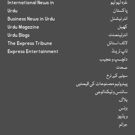
غزہ لہو لہو
International News in
پاکستان
Urdu
انٹر نیشنل
Business News in Urdu
کھیل
Urdu Magazine
انٹرٹینمنٹ
Urdu Blogs
لائف اسٹائل
The Express Tribune
ٹاپ ٹرینڈ
Express Entertainment
دلچسپ و عجیب
صحت
سونے کے نرخ
پیٹرولیم مصنوعات کی قیمتیں
سائنس و ٹیکنالوجی
بلاگ
بزنس
ویڈیوز
جرائم