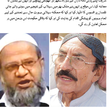
شریف اپنے پارٹی ذمہ داران کے ہم راہ سکھر اور گھوٹکی پہنچے اور انہوں نے بندوں کا
معائنہ کیا۔ اس موقع پر انہوںنے ملک بھر میں سیلاب کے نتیجے میں ہونے والے جانی
نقصان پر افسوس کا اظہار کیا اور کہا کہ ممکنہ سیلابی صورت حال سے نمٹنے کے لیے
تمام صوبوں کو پیشگی اقدام کی ہدایت کی اور کہا کہ وفاقی حکومت اس ضمن میں ہر
ممکن تعاون کرے گی۔