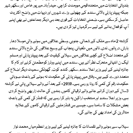
بلدیاتی انتخابات میں متحدہ قومی موومنٹ کراچی، حیدرآباد، میرپور خاص اور سکھر شہر
جبکہ پیپلزپارٹی بالائی سندھ کے چھوٹے، بڑے شہروں اور دیہات میں واضح اکثریت
حاصل کر سکتی ہے۔ ضمنی انتخابات کے فوری بعد ہی دیگر جماعتوں نے بھی اپنے
آپ کو فعال بنانے کے لیے سرگرمیاں تیز کر دی ہیں۔
گزشتہ 2 ماہ سے ملک کے شمالی، جنوبی، وسطی علاقوں میں ہونے والی موسلا دھار
بارش، دریائوں، ندی، نالوں میں طغیانی، پنجاب کے وسیع علاقوں کی طرح بالائی سندھ
کے متعدد اضلاع کے کچے علاقوں میں سیلابی کیفیت کے بعد پیپلزپارٹی اور مسلم
لیگ ن انتہائی متحرک نظر آتے ہیں، سندھ میں اپنے ووٹرز کو مطمئن کرنے اور کام کا
جائزہ لینے کے لیے وزیر اعلا سندھ، سکھر، کندھ کوٹ، گھوٹکی سمیت دیگر اضلاع کے
متعدد دورے کیے ہیں۔ وفاق میں پیپلزپارٹی کی حکومت نہ ہونے کے باعث صوبائی
حکومت رقم کی کمی کا رونا رو رہی ہے۔ 2010ء کے بعد آنے والے سیلابی پانی نے گزشتہ
3سال کے دوران کرائے جانے والے ترقیاتی کاموں، بندوں کی حالت زار بھی واضح کر دی
ہے۔ وزیر اعلا سندھ اور منتخب اراکین یہ باور کرا رہے ہیں کہ فنڈز کی کمی کے باعث
بعض مشکلات کا سامنا ہے۔ جیسے ہی فنڈز ملیں گے ترقیاتی کاموں کے علاوہ
متاثرین کی امداد بھی کی جائے گی۔
سیلاب سے ہونے والے نقصانات کا جائزہ لینے کے لیے وزیر اعظم میاں محمد نواز