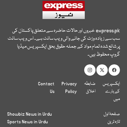
express.pk
خبروں اور حالات حاضرہ سے متعلق پاکستان کی
سب سے زیادہ وزٹ کی جانے والی ویب سائٹ ہے۔ اس ویب سائٹ
پر شائع شدہ تمام مواد کے جملہ حقوق بحق ایکسپریس میڈیا
گروپ محفوظ ہیں۔
ایکسپریس
ضابطہ
Privacy
Contact
کے بارے
اخلاق
Policy
Us
میں
صفحۂ اول
Showbiz News in Urdu
تازہ ترین
Sports News in Urdu