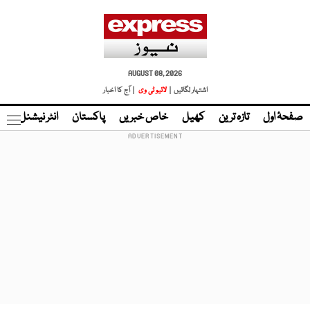
AUGUST 08, 2026
اشتہار لگائیں |
لائیو ٹی وی
| آج کا اخبار
صفحۂ اول
تازہ ترین
کھیل
خاص خبریں
پاکستان
انٹر نیشنل
ٹا