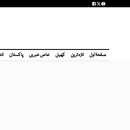
صفحۂ اول
تازہ ترین
کھیل
خاص خبریں
پاکستان
انٹ