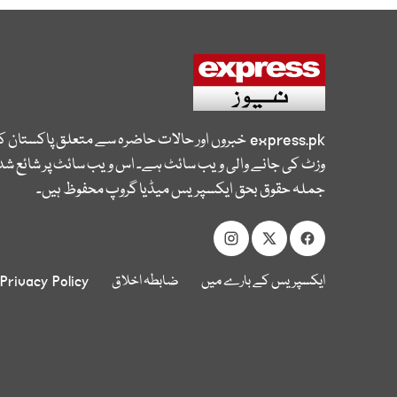
express.pk
خبروں اور حالات حاضرہ سے متعلق پاکستان 
وزٹ کی جانے والی ویب سائٹ ہے۔ اس ویب سائٹ پر شائع شدہ
جملہ حقوق بحق ایکسپریس میڈیا گروپ محفوظ ہیں۔
ایکسپریس کے بارے میں
ضابطہ اخلاق
Privacy Policy