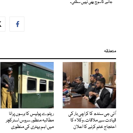
جانے کاسوچ بھی نہیں سکتی۔
متعلقہ
آئی جی سندھ کا کراچی بار کی
ریلوے پولیس کا برسوں پرانا
قیادت سے ملاقات، وکلاء کا
مطالبہ منظور، سروس اسٹرکچر
احتجاج ختم کرنے کا اعلان
میں اہم بہتری کی منظوری