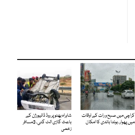
کراچی میں صبح و رات کے اوقات
شاہراہ بھٹو پر روڈ ڈائیورژن کے
میں پھوار، بوندا باندی کا امکان
باعث گاڑی الٹ گئی، 3مسافر
زخمی