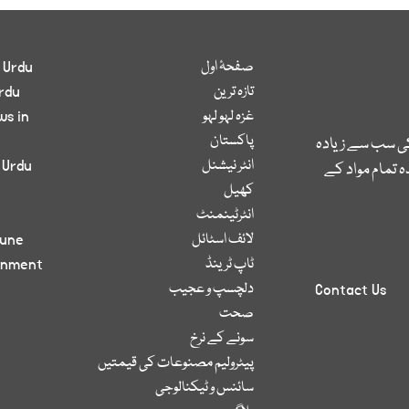
صفحۂ اول
 Urdu
تازہ ترین
rdu
غزہ لہو لہو
ws in
پاکستان
کی سب سے زیادہ
انٹر نیشنل
 Urdu
 تمام مواد کے
کھیل
انٹرٹینمنٹ
لائف اسٹائل
bune
ٹاپ ٹرینڈ
inment
دلچسپ و عجیب
Contact Us
صحت
سونے کے نرخ
پیٹرولیم مصنوعات کی قیمتیں
سائنس و ٹیکنالوجی