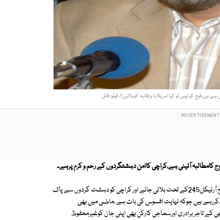
ں،فوج کو نہیں تو کیا امریکا یا برطانیہ کوبلائیں؟۔ فوٹو: فائل
 فوج کامطالبہ آئینی ہے،کراچی کاامن دہشتگردوں کے رحم و کرم پرہے۔
قومی اسمبلی کے باہرمیڈیاسے گفتگوکرتے ہوئے انھوں نے کہا کہ کراچی میں فوج آرٹیکل245کے تحت بلائی جائے اور کراچی کو دہشت گردوں سے پاک
دکررہے ہیں جوکہ نہایت افسوس کی بات ہے ،ماضی میں بھی
چی کے تاجر برادری اورسماجی کارکن بھی اپنی جان کوغیرمحفوظ