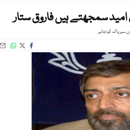
امید سمجھتے ہیں فاروق ستار