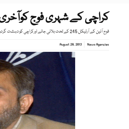
کراچی کے شہری فوج کوآخری 
فوج آئین کے آرٹیکل 245 کے تحت بلائی جائے اورکراچی کو دہشت گردوں سے پاک کیاجائے
August 28, 2013
News Agencies