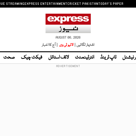
IVE STREAMING
EXPRESS ENTERTAINMENT
CRICKET PAKISTAN
TODAY'S PAPER
AUGUST 06, 2026
اشتہار لگائیں |
لائیو ٹی وی
| آج کا اخبار
ر نیشنل
ٹاپ ٹرینڈ
انٹرٹینمنٹ
لائف اسٹائل
فیکٹ چیک
صحت