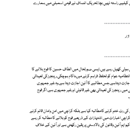
کیلیے راستہ نہیں بچا،تحریک انصاف نے قومی اسمبلی میں ہمارے
ولی کھیل رہے ہیں،ایسی صورتحال میں الطاف حسین کا فوج بلانے کا
ظامیہ عوام کو تحفظ فراہم کرنے میںناکام ہوچکی،رینجرزکی تعیناتی
ی اجازت دیتاہے،جس مطالبے کا آئین اجازت دیتا ہے،وہ غیر جمہوری
وراگریہ غیرآئینی ہے تو پھر 25 برسوں سے کراچی میں رینجرز کی تعیناتی بھی غیر قانونی اورغیر جمہوری ہے،اگر فوج
۔
ن کی رٹ ختم کرنے کامطالبہ کیا ہے بلکہ کراچی میں امن وامان قائم کرنے
ی اخبارات میں اشتہارات کے ذریعے فوج کو بلانے کا مطالبہ کر رہے
 کیو ایم آئین وقانون کی بالادستی پر یقین رکھتی ہے اور آئین کے خلاف