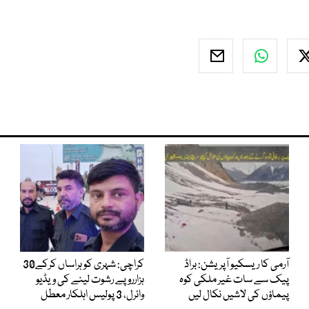
آرمی کا ریسکیو آپریشن: براڈ
کراچی: شہری کو ہراساں کرکے30
پیک سے سات غیر ملکی کوہ
ہزارروپے رشوت لینے کی ویڈیو
پیماؤں کی لاشیں نکال لیں
وائرل، 3 پولیس اہلکار معطل