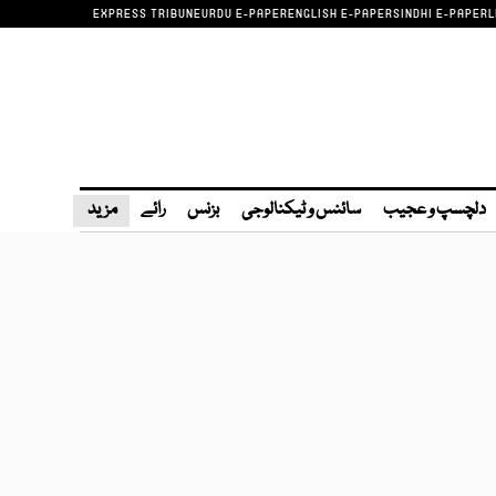
EXPRESS TRIBUNE
URDU E-PAPER
ENGLISH E-PAPER
SINDHI E-PAPER
L
دلچسپ و عجیب
سائنس و ٹیکنالوجی
بزنس
رائے
مزید