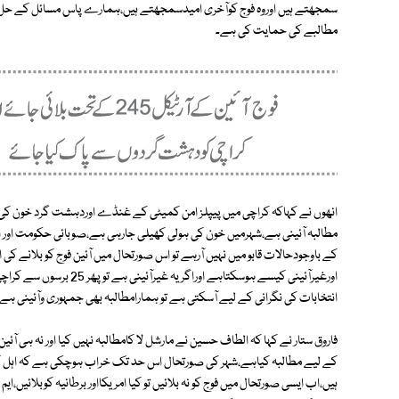
سمجھتے ہیں اوروہ فوج کوآخری امیدسمجھتے ہیں،ہمارے پاس مسائل کے حل 
مطالبے کی حمایت کی ہے۔
انھوں نے کہاکہ کراچی میں پیپلز امن کمیٹی کے غنڈے اوردہشت گرد خون کی ہ
مطالبہ آئینی ہے،شہرمیں خون کی ہولی کھیلی جارہی ہے،صوبائی حکومت اور انت
کے باوجودحالات قابو میں نہیں آرہے تو اس صورتحال میں آئین فوج کو بلانے ک
اورغیرآئینی کیسے ہوسکتاہے ا
انتخابات کی نگرانی کے لیے آسکتی ہے تو ہمارامطالبہ بھی جمہوری وآئینی ہے
فاروق ستار نے کہا کہ الطاف حسین نے مارشل لا کامطالبہ نہیں کیا اور نہ ہی آئی
کے لیے مطالبہ کیاہے،شہر کی صورتحال اس حد تک خراب ہوچکی ہے کہ اہل کراچ
ہیں،اب ایسی صورتحال میں فوج کو نہ بلائیں تو کیا امریکااور برطانیہ کوبلائیں،ایم