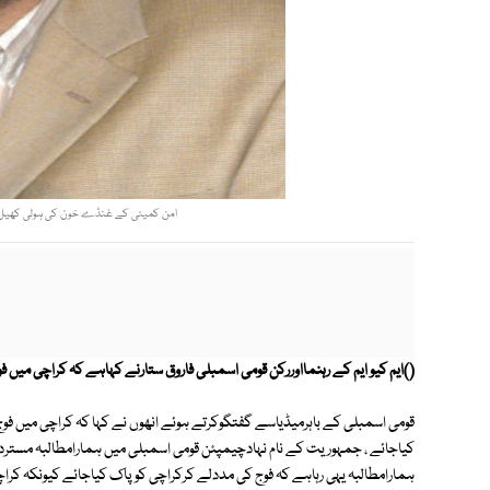
امن کمیٹی کے غنڈے خون کی ہولی کھیل رہے ہی
()ایم کیو ایم کے رہنمااوررکن قومی اسمبلی فاروق ستارنے کہاہے کہ کراچی میں
کیاجائے ، جمہوریت کے نام نہادچیمپئن قومی اسمبلی میں ہمارامطالبہ مستر
ہمارامطالبہ یہی رہاہے کہ فوج کی مددلے کرکراچی کوپاک کیاجائے کیونکہ کرا