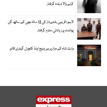
کرنے والا درندہ گرفتار
لاہور؛ قریبی رشتےدار کی 12 سالہ بچی کے ساتھ گن
پوائنٹ پر زیادتی، ملزم گرفتار
وارث شاہ کے مزار پر ہیریٹیج اینڈ کلچرل گیلری قائم