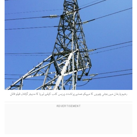
رحیم یارخان میں بجلی چوروں کا میپکو عملے پر تشدد، پریس کلب کیفے ٹیریا کا منیجر گرفتار۔ فوٹو: فائل