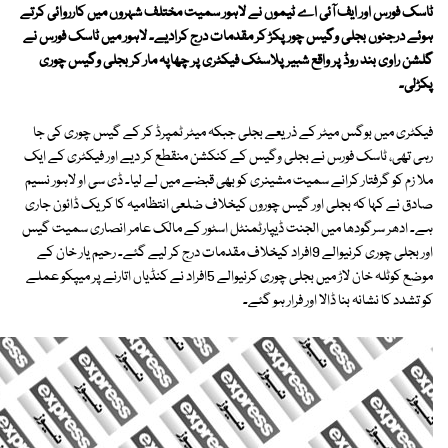
ٹاسک فورس اور ایف آئی اے ٹیموں نے لاہور سمیت مختلف شہروں میں کارروائی کرتے
ہوئے درجنوں بجلی وگیس چور پکڑ کر مقدمات درج کرادیے۔ لاہور میں ٹاسک فورس نے
گلشن راوی بند روڈ پر واقع شبیر پلاسٹک فیکٹری پر چھاپہ مار کر بجلی وگیس چوری
پکڑلی۔
فیکٹری میں بوگس میٹر کے ذریعے بجلی جبکہ میٹر ٹمپرڈ کر کے گیس چوری کی جا
رہی تھی، ٹاسک فورس نے بجلی وگیس کے کنکشن منقطع کر دیے اور فیکٹری کے ایک
ملا زم کو گرفتار کرانے سمیت مشینری کو بھی قبضے میں لے لیا۔ ڈی سی او لاہور نسیم
صادق نے کہا کہ بجلی اور گیس چوروں کیخلاف ضلعی انتظامیہ کا کریک ڈائون جاری
ہے۔ ادھر سرگودھا میں الجنت ڈیپارٹمنٹل اسٹور کے مالک عامر انصاری سمیت گیس
اور بجلی چوری کرنیوالے 9افراد کیخلاف مقدمات درج کر لیے گئے۔ رحیم یار خان کے
موضع کوٹلہ خان لاڑ میں بجلی چوری کرنیوالے 5افراد نے کنڈیاں اتارنے پر میپکو عملے
کو تشدد کا نشانہ بنا ڈالا اور فرار ہو گئے۔