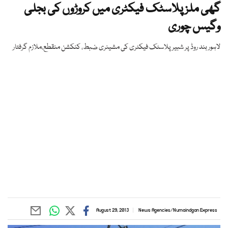
گھی ملز پلاسٹک فیکٹری میں کروڑوں کی بجلی
وگیس چوری
لاہور بند روڈ پر شبیر پلاسٹک فیکٹری کی مشینری ضبط، کنکشن منقطع،ملازم گرفتار
August 29, 2013
News Agencies
/
Numaindgan Express