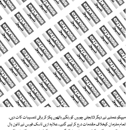
میپکو عملے نے دیگر 13بجلی چوروں کو رنگے ہاتھوں پکڑ کر برقی تنصیبات کاٹ دیں،
تمام ملزمان کیخلاف مقدمات درج کر لیے گئے۔ علاوہ ازیں ٹاسک فورس نے ٹائون ہال