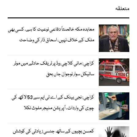
متعلقہ
معاہدہ مکہ خالصتاً دفاعی نوعیت کا ہے، کسی بھی
ملک کے خلاف نہیں، اسحاق ڈار کی وضاحت
کراچی: مائی کلاچی روڈ پر ٹریفک حادثے میں موٹر
سائیکل سوار نوجوان جاں بحق
کراچی: نجی بینک کے اے ٹی ایم سے 53 لاکھ کی
چوری کی واردات، آپریشن منیجر ملوث نکلا
کمسن بچیوں کے ساتھ جنسی زیادتی کی کوشش