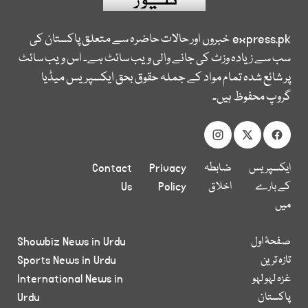
express.pk
خبروں اور حالات حاضرہ سے متعلق پاکستان کی
سب سے زیادہ وزٹ کی جانے والی ویب سائٹ ہے۔ اس ویب سائٹ
پر شائع شدہ تمام مواد کے جملہ حقوق بحق ایکسپریس میڈیا
گروپ محفوظ ہیں۔
ایکسپریس
ضابطہ
Privacy
Contact
کے بارے
اخلاق
Policy
Us
میں
صفحۂ اول
Showbiz News in Urdu
تازہ ترین
Sports News in Urdu
غزہ لہو لہو
International News in
پاکستان
Urdu