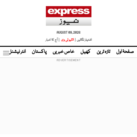
AUGUST 09, 2026
اشتہار لگائیں |
لائیو ٹی وی
| آج کا اخبار
صفحۂ اول
تازہ ترین
کھیل
خاص خبریں
پاکستان
انٹر نیشنل
ٹا