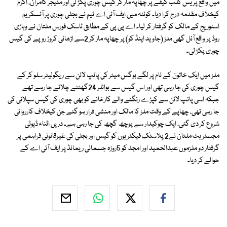
میں واقع پریس کلب کیفے پر چھاپہ مار کر گیس چوری پکڑ لی اور منیجر کامران، اکرم
کیخلاف مقدمہ درج کرا دیا۔ کوئٹہ میں ایف آئی اے ٹیم نے بجلی چوری پر آئسکریم
اسٹوریج کے مالک کو گرفتار کر لیا۔ اے پی پی کے مطابق ٹاسک فورس ملتان نے وہاڑی
روڈ پر واقع آئل گھی ملز (جاوید اینڈ کو) پر چھاپہ مار کر 2سے اڑھائی کروڑ روپے کی گیس
چوری پکڑ لی۔
ملز میں ایک خاتون کے نام پر لگے بوگس میٹر کی پائپ لائن سے ریگولیٹر سلو کر کے
گیس چوری کی جا رہی تھی اور اس گیس سے بوائلر 24گھنٹے چلائے جا رہے تھے
جبکہ اسی پائپ لائن سے کپڑے رنگنے والے کارخانے کو بھی چوری کی گیس سپلائی کی
جا رہی تھی، چھاپے کے وقت ملز کا مالک اور منشی فرار ہو گئے جن کیخلاف کارروائی
شروع کر دی گئی، ایک چوکیدار سے پوچھ گچھ کی جا رہی ہے۔ دریں اثناء ڈیوٹی
مجسٹریٹ ملتان نے2 پلاسٹک فیکٹریوں کو گیس اور بجلی کی غیرقانونی فراہمی پر
گرفتار دو ملزموں عبدالحمید اور امجد کو 5روزہ جسمانی ریمانڈ پر ایف آئی اے کے
حوالے کر دیا۔