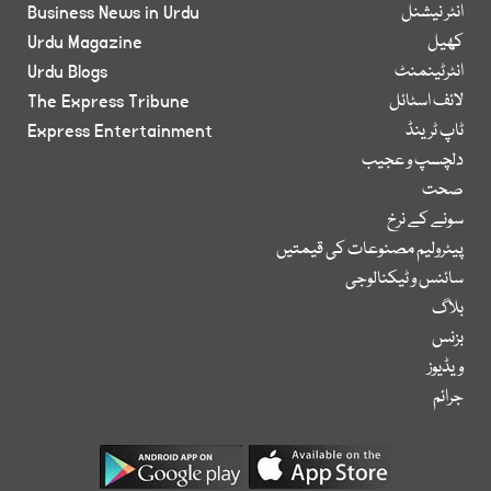
انٹر نیشنل
Business News in Urdu
کھیل
Urdu Magazine
انٹرٹینمنٹ
Urdu Blogs
لائف اسٹائل
The Express Tribune
ٹاپ ٹرینڈ
Express Entertainment
دلچسپ و عجیب
صحت
سونے کے نرخ
پیٹرولیم مصنوعات کی قیمتیں
سائنس و ٹیکنالوجی
بلاگ
بزنس
ویڈیوز
جرائم