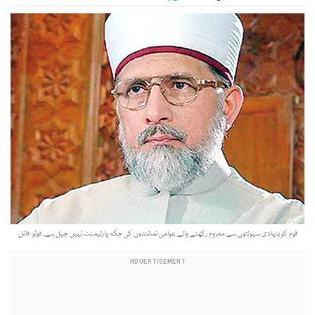
قوم کو بنیادی سہولتوں سے محروم رکھنے والے عوامی نمائندوں کی جگہ پارلیمنٹ نہیں جیل ہے۔ فوٹو: فائل