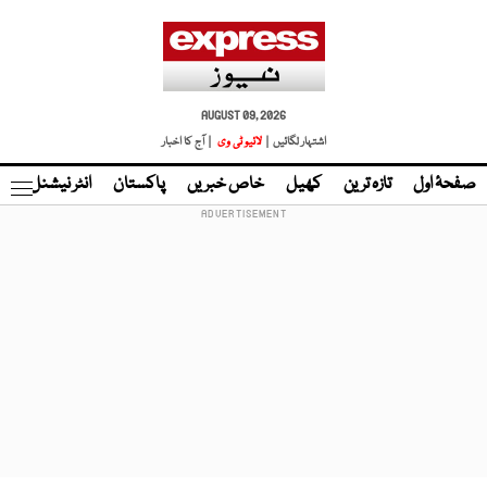
AUGUST 09, 2026
اشتہار لگائیں |
لائیو ٹی وی
| آج کا اخبار
صفحۂ اول
تازہ ترین
کھیل
خاص خبریں
پاکستان
انٹر نیشنل
ٹا