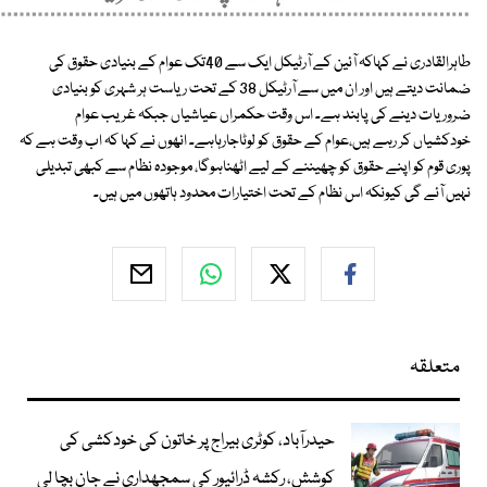
طاہرالقادری نے کہاکہ آئین کے آرٹیکل ایک سے 40تک عوام کے بنیادی حقوق کی
ضمانت دیتے ہیں اور ان میں سے آرٹیکل 38 کے تحت ریاست ہر شہری کو بنیادی
ضروریات دینے کی پابند ہے۔ اس وقت حکمراں عیاشیاں جبکہ غریب عوام
خودکشیاں کر رہے ہیں،عوام کے حقوق کو لوٹاجارہاہے۔ انھوں نے کہا کہ اب وقت ہے کہ
پوری قوم کو اپنے حقوق کو چھیننے کے لیے اٹھناہوگا، موجودہ نظام سے کبھی تبدیلی
نہیں آئے گی کیونکہ اس نظام کے تحت اختیارات محدود ہاتھوں میں ہیں۔
متعلقہ
حیدرآباد، کوٹری بیراج پر خاتون کی خودکشی کی
کوشش، رکشہ ڈرائیور کی سمجھداری نے جان بچا لی