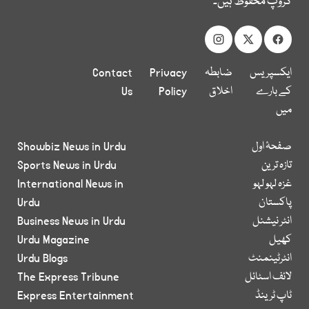
گروپ محفوظ ہیں۔
ایکسپریس
ضابطہ
Privacy
Contact
کے بارے
اخلاق
Policy
Us
میں
صفحۂ اول
Showbiz News in Urdu
تازہ ترین
Sports News in Urdu
غزہ لہو لہو
International News in
پاکستان
Urdu
انٹر نیشنل
Business News in Urdu
کھیل
Urdu Magazine
انٹرٹینمنٹ
Urdu Blogs
لائف اسٹائل
The Express Tribune
ٹاپ ٹرینڈ
Express Entertainment