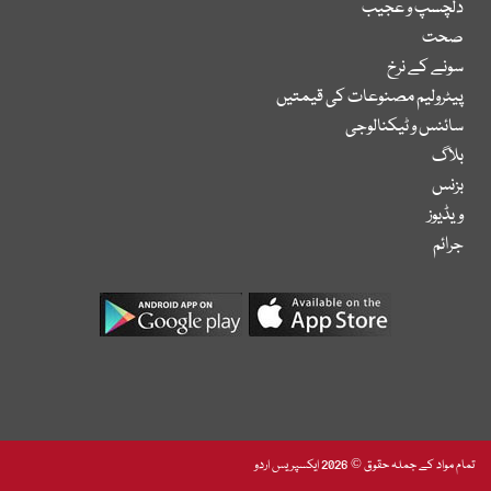
دلچسپ و عجیب
صحت
سونے کے نرخ
پیٹرولیم مصنوعات کی قیمتیں
سائنس و ٹیکنالوجی
بلاگ
بزنس
ویڈیوز
جرائم
تمام مواد کے جملہ حقوق © 2026 ایکسپریس اردو