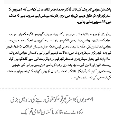
پاکستان عوامی تحریک کے قائد ڈاکٹر محمد طاہر القادری نے کہا ہے کہ 4صوبوں کا
اسٹرکچر قوم کو حقوق دینے کی راہ میں بڑی رکاوٹ ہے، اس لیے ضروت ہے کہ ملک
میں 35صوبے بنائے جائیں۔
ہر ڈویژن کو صوبہ بنادیا جائے اور صوبے کاسربراہ صرف گورنرہو۔ اگر حکمراں غریب
عوام کو بنیادی سہولتیں دینے میں ناکام ہوںتو ایسے حاکم پوری قوم کے مجرم ہیں، ایسے
عوامی نمائندوںکی جگہ پارلیمنٹ میں نہیں بلکہ جیل ہے۔ان خیالات کااظہار انھوں
نے بدھ کومرکزی سیکریٹریٹ میں ملاقات کیلیے آنے والے پاکستان عوامی تحریک
اسلام آبادکے جنرل سیکریٹری غضنفرکھوکھر اور دیگر رہنمائوں سے گفتگو میں کیا۔
ریاست، آئین اور قانون کے ساتھ وفاداری ہر فردکی ذمے داری ہے اور اس کے نتیجے
ریاست بھی آئین کے آرٹیکل 38کے تحت ہرشہری کو روٹی،کپڑا،مکان ،تعلیم اور صحت
کی فراہمی کی ذمے دار ہوتی ہے ۔