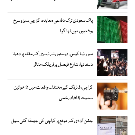
پاک سعودی ترک دفاعی معاہدہ، کراچی سبز و سرخ
روشنیوں میں نہا گیا
میر رضا کیس، دوستوں نے نرسری کے مقام پر دھرنا
دے دیا، شارع فیصل پر ٹریفک متاثر
کراچی: فائرنگ کے مختلف واقعات میں 2 خواتین
سمیت 4 افراد زخمی
جشن آزادی کے موقع پر کراچی کی جھنڈا گلی سیل