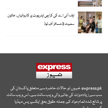
ایف آئی اے کی کراچی ایئرپورٹ پر کارروائیاں، خاتون
سمیت 3 مسافر آف لوڈ
express.pk
خبروں اور حالات حاضرہ سے متعلق پاکستان کی
سب سے زیادہ وزٹ کی جانے والی ویب سائٹ ہے۔ اس ویب سائٹ
پر شائع شدہ تمام مواد کے جملہ حقوق بحق ایکسپریس میڈیا