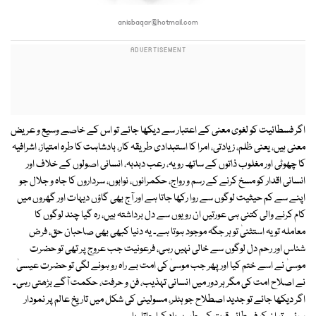
anisbaqar@hotmail.com
اگر فسطائیت کو لغوی معنی کے اعتبار سے دیکھا جائے تو اس کے خاصے وسیع و عریض
معنی ہیں، یعنی ظلم، زیادتی، امرا کا استبدادی طریقہ کار، بادشاہت کا طرہ امتیاز، اشرافیہ
کا چھوٹی اور مغلوب ذاتوں کے ساتھ رویہ، رعب دبدبہ، انسانی اصولوں کے خلاف اور
انسانی اقدار کو مسخ کرنے کے رسم و رواج، حکمرانوں، نوابوں، سرداروں کا جاہ و جلال جو
اپنے سے کم حیثیت لوگوں سے روا رکھا جاتا ہے اور آج بھی گاؤں دیہات اور گھروں میں
کام کرنے والی کتنی ہی عورتیں ان رویوں سے دل برداشتہ ہیں، رہ گیا چند لوگوں کا
معاملہ تو یہ استثنیٰ تو ہر جگہ موجود ہوتا ہے۔ یہ دنیا کبھی بھی صاحبان حق، فرض
شناس اور رحم دل لوگوں سے خالی نہیں رہی، فرعونیت جب عروج پر تھی تو حضرت
موسیٰ نے اسے ختم کیا اور پھر جب موسیٰ کی امت بے راہ رو ہونے لگی تو حضرت عیسیٰ
نے اصلاح امت کی مگر ہر دور میں انسانی تہذیب، فن و حرفت، حکمت آگے بڑھتی رہی۔
اگر دیکھا جائے تو جدید اصطلاح جو ہٹلر، مسولینی کی شکل میں تاریخ عالم پر نمودار