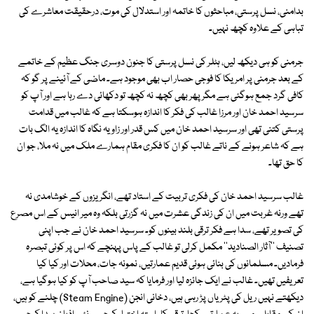
بدامنی، نسل پرستی، مباحثوں کا خاتمہ اور استدلال کی موت، درحقیقت معاشرے کی
تباہی کے علاوہ کچھ نہیں۔
جرمنی کو ہی دیکھ لیں، ہٹلر کی نسل پرستی کا جنون دوسری جنگ عظیم کے خاتمے
کے بعد جرمنی پر امریکا کا فوجی حصار اب بھی موجود ہے۔ ماضی کے آئینے پر گو کہ
کافی گرد جمع ہوگئی ہے مگر پھر بھی کچھ نہ کچھ تو دکھائی دے رہا ہے اور آپ کو
سرسید احمد خان اور مرزا غالب کی فکر کا اندازہ ہوسکتا ہے کہ غالب میں قدامت
پرستی کتنی تھی اور سرسید احمد خان میں کس قدر اور زاویہ نگاہ کا اندازہ یہ الگ بات
ہے کہ شاعر ہونے کے ناتے غالب کو ان کا فکری مقام ہمارے ملک میں نہ ملا، جو ان
کا حق تھا۔
غالب سرسید احمد خان کی فکری تربیت کے استاد تھے، انگریزوں کے خوشامدی نہ
تھے ورنہ غربت میں ان کی زندگی عشرت میں نہ گزرتی بلکہ وہ میر انیس کے اس مصرع
کی تصویر تھے، سدا ہے فکر ترقی بلند بینوں کو۔ سرسید احمد خان نے جب اپنی
تصنیف ''آثار الصنادید'' مکمل کرلی تو غالب کے پاس پہنچے کہ اس پر کوئی تبصرہ
فرمادیں۔ مسلمانوں کی بنائی ہوئی قدیم عمارتیں، نمونہ جات، محلات اور کیا کیا
تعریفیں تھیں۔ غالب نے ایک جائزہ لیا اور فرمایا کہ سید صاحب آپ کو کیا ہوگیا ہے،
دیکھتے نہیں ریل کی پٹریاں پڑ رہی ہیں، دخانی انجن (Steam Engine) چلنے کو ہیں،