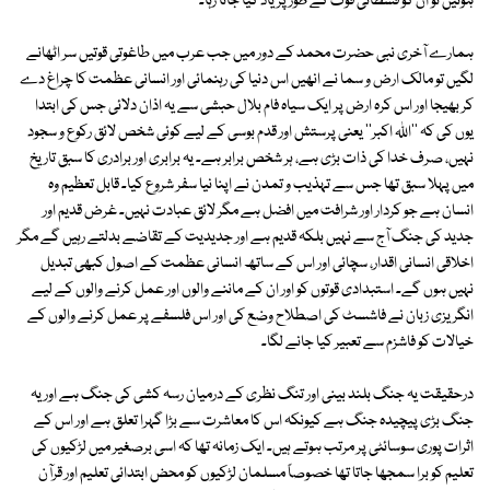
ہوئیں تو ان کو فسطائی قوت کے طور پر یاد کیا جاتا رہا۔
ہمارے آخری نبی حضرت محمد کے دور میں جب عرب میں طاغوتی قوتیں سر اٹھانے
لگیں تو مالک ارض و سما نے انھیں اس دنیا کی رہنمائی اور انسانی عظمت کا چراغ دے
کر بھیجا اور اس کرہ ارض پر ایک سیاہ فام بلال حبشی سے یہ اذان دلائی جس کی ابتدا
یوں کی کہ ''اﷲ اکبر'' یعنی پرستش اور قدم بوسی کے لیے کوئی شخص لائق رکوع و سجود
نہیں، صرف خدا کی ذات بڑی ہے، ہر شخص برابر ہے۔ یہ برابری اور برادری کا سبق تاریخ
میں پہلا سبق تھا جس سے تہذیب و تمدن نے اپنا نیا سفر شروع کیا۔ قابل تعظیم وہ
انسان ہے جو کردار اور شرافت میں افضل ہے مگر لائق عبادت نہیں۔ غرض قدیم اور
جدید کی جنگ آج سے نہیں بلکہ قدیم ہے اور جدیدیت کے تقاضے بدلتے رہیں گے مگر
اخلاقی انسانی اقدار، سچائی اور اس کے ساتھ انسانی عظمت کے اصول کبھی تبدیل
نہیں ہوں گے۔ استبدادی قوتوں کو اور ان کے ماننے والوں اور عمل کرنے والوں کے لیے
انگریزی زبان نے فاشسٹ کی اصطلاح وضع کی اور اس فلسفے پر عمل کرنے والوں کے
خیالات کو فاشزم سے تعبیر کیا جانے لگا۔
درحقیقت یہ جنگ بلند بینی اور تنگ نظری کے درمیان رسہ کشی کی جنگ ہے اور یہ
جنگ بڑی پیچیدہ جنگ ہے کیونکہ اس کا معاشرت سے بڑا گہرا تعلق ہے اور اس کے
اثرات پوری سوسائٹی پر مرتب ہوتے ہیں۔ ایک زمانہ تھا کہ اسی برصغیر میں لڑکیوں کی
تعلیم کو برا سمجھا جاتا تھا خصوصاً مسلمان لڑکیوں کو محض ابتدائی تعلیم اور قرآن