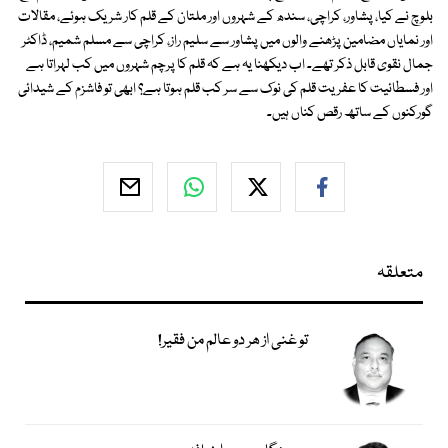
بلوچ نے کیا، پشاور، کراچی، سندھ کے شہروں اور ملتان کے قلم کار شریک ہوئے، مقالات
اور نمایاں مضامین پڑھنے والوں میں پشاور سے سلیم راز، کراچی سے مسلم شمیم، ڈاکٹر
جمال نقوی قابل ذکر تھے۔ اب دیکھنا یہ ہے کہ قلم کا پرچم شہروں میں کب لہراتا ہے
اور فسطائیت کا عفریت قلم کی نوک سے سر کب قلم ہوتا ہے؟ ابھی تو فاشزم کے شیدائی
گورکنوں کے ساتھ رقص کناں ہیں۔
متعلقہ
تو غنی از ھر دو عالم من فقیر!