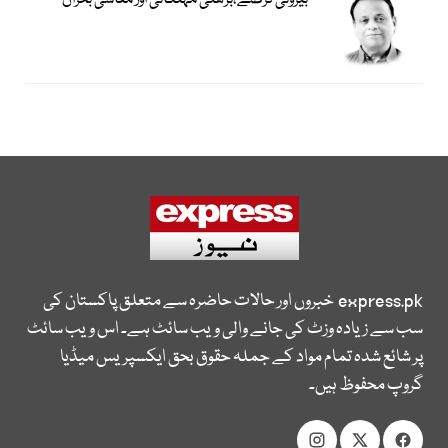
بیرونی قرضے،بڑھتی مہنگائی اور معاشی بحران
express.pk
خبروں اور حالات حاضرہ سے متعلق پاکستان کی
سب سے زیادہ وزٹ کی جانے والی ویب سائٹ ہے۔ اس ویب سائٹ
پر شائع شدہ تمام مواد کے جملہ حقوق بحق ایکسپریس میڈیا
گروپ محفوظ ہیں۔