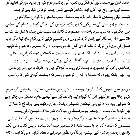
احمد خان نے مسلمانوں کو انگریزی تعلیم کی جانب رجوع کیا اور جدید دور کی تعلیم کو
مسلمانوں میں رائج کیا، گویا ایک شاعر کیسے کسی رہنما کو قائل کرتا ہے تو رہنما
کیسے ترقی پسندی کا سفر طے کرتا ہے۔ ملک سے مباحثوں کا الوداع ہونا، تخربی
سیاست اور زر پرستی کی تحریکوں کا زور پکڑنا غریبوں کی زندگی کو نئے اقسام کی غلامی
میں جکڑ دینا، یہ سب سرمایہ دارانہ جمہوریت کا تقاضا ہے۔ ابھی چند روز قبل بھارت نے
35 سے 40 ارب ڈالر کے راشن کارڈ غریبوں میں تقسیم کرنے کا پروگرام بنایا تھا مگر جب
عمل کی باری آئی تو رقم نصف کردی گئی، غرض سرمایہ دارانہ جمہوریت عوام کو کچھ
دینے سے قاصر ہے۔ رہ گیا پاکستان، یہاں تو جمہوری حکومتیں عوام کو پانی اور بجلی
دینے سے قاصر ہے، دوسرا ستم یہ کہ فاشزم کی پرورش میں مصروف عمل ہے جو
جماعتیں خود کو جمہوریت پسند ترقی پسند کہلاتی ہیں وہ حقیقت میں اس پر عمل
پیرا نہیں بلکہ پھر طرفہ تماشا یہ کہ ان کو حیرانی ہے کہ دہشت گردی کون کر رہا ہے۔
اس دور میں عورتوں کو ڈرا کر نوشہرہ جیسے شہر میں انتخابی عمل سے خواتین کو محروم
کردیا جاتا ہے جو کبھی امن کا گہوارہ تھا، باقاعدگی سے کھلے عام دھمکی دی جاتی ہے
کہ عورتیں ووٹ نہ ڈالیں اور الیکشن کمیشن ووٹنگ جاری رکھتا ہے اور نتائج کا اعلان
بھی کردیا جاتا ہے۔ ان بڑھتے ہوئے فسطائی خیالات کے خلاف انجمن ترقی پسند
مصنفین سندھ کا یونٹ خاصا سرگرم نظر آرہا ہے۔ چھوٹے بڑے جلسوں کا انعقاد، ادبی
نشستوں کا اہتمام کیا جارہا ہے۔ ہفتہ 24 ستمبر حیدر آباد سندھ پریس کلب میں ایک
بڑا ادبی اجتماع فاشزم کے موضوع پر ڈاکٹر مظہر حیدر نے منعقد کرایا، جس کا اہتمام تاج