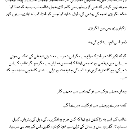
ان کے مقابلے میں یہ عمارتیں کجا، ترقی کا راستہ اختیار کیجیے، نئے اذہان پیدا کیجیے۔
ہم یہ نہیں کہتے کہ علی گڑھ یونیورسٹی کا مرکزی خیال غالب نے سرسید کو عطا کیا
بلکہ انگریزی تعلیم کی روشنی کی طرف اشارہ کیا جس کو طنزاً اکبر الہ آبادی نے یوں کہا:
لڑکیاں پڑھ رہی ہیں انگریزی
ڈھونڈ لی قوم نے فلاح کی راہ
گو کہ اکبر کا شعر طنز کا مرقع ہے مگر اس شعر سے معاشرتی تبدیلی کی عکاسی ہوتی
ہے، اس میں تہذیبی اور تعلیمی ارتقا کا احساس نمایاں ہے مگر ہم اگر غالب کے اس
شعر کی روح کا تجزیہ کریں تو غالب کی جدیدیت اور ترقی پسندی کا بخوبی اندازہ ہوسکتا
ہے۔
ایماں مجھے روکے ہے تو کھینچے ہے مجھے کفر
کعبہ میرے پیچھے ہے تو کلیسا میرے آگے
غالب کے لیے یہ بڑا کٹھن دور تھا کہ کس طرح وہ انگریزی کی ریل کی پٹریاں، کیبل
سسٹم، تار گھر اور رسل و رسائل کی ترقی سے خود کو دور رکھیں، اس کے بعد ہی سرسید