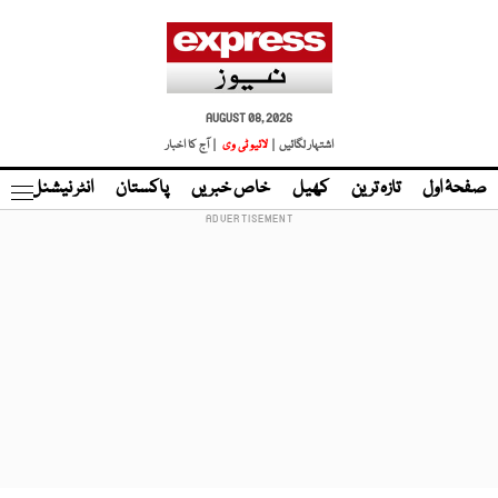
AUGUST 08, 2026
اشتہار لگائیں |
لائیو ٹی وی
| آج کا اخبار
صفحۂ اول
تازہ ترین
کھیل
خاص خبریں
پاکستان
انٹر نیشنل
ٹا