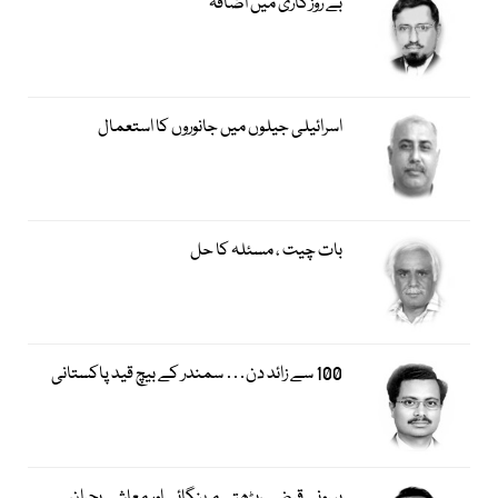
بے روزگاری میں اضافہ
اسرائیلی جیلوں میں جانوروں کا استعمال
بات چیت ، مسئلہ کا حل
100 سے زائد دن… سمندر کے بیچ قید پاکستانی