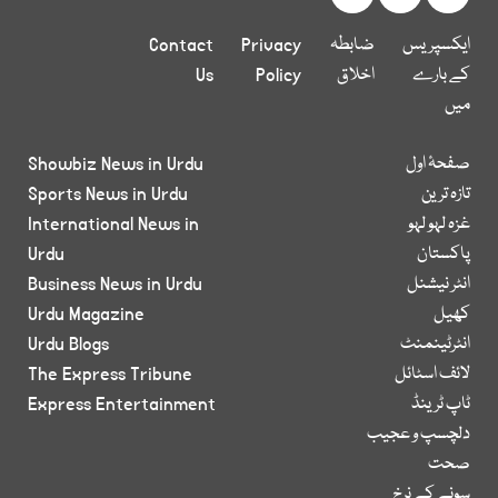
ایکسپریس
ضابطہ
Privacy
Contact
کے بارے
اخلاق
Policy
Us
میں
صفحۂ اول
Showbiz News in Urdu
تازہ ترین
Sports News in Urdu
غزہ لہو لہو
International News in
پاکستان
Urdu
انٹر نیشنل
Business News in Urdu
کھیل
Urdu Magazine
انٹرٹینمنٹ
Urdu Blogs
لائف اسٹائل
The Express Tribune
ٹاپ ٹرینڈ
Express Entertainment
دلچسپ و عجیب
صحت
سونے کے نرخ