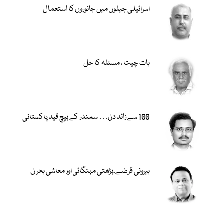
اسرائیلی جیلوں میں جانوروں کا استعمال
بات چیت ، مسئلہ کا حل
100 سے زائد دن… سمندر کے بیچ قید پاکستانی
بیرونی قرضے،بڑھتی مہنگائی اور معاشی بحران