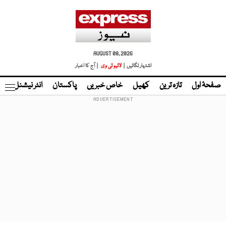
AUGUST 08, 2026
اشتہار لگائیں |
لائیو ٹی وی
| آج کا اخبار
صفحۂ اول
تازہ ترین
کھیل
خاص خبریں
پاکستان
انٹر نیشنل
ٹا