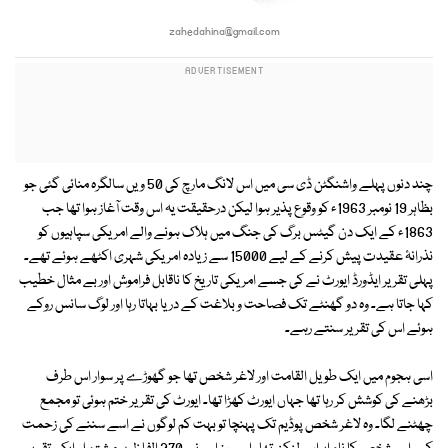
zahedahina@gmail.com
چند دنوں پہلے واشنگٹن ڈی سی میں اس لانگ مارچ کی 50 ویں سالگرہ منائی گئی جو
بظاہر 19 نومبر 1963ء کو وقوع پذیر ہوا لیکن درحقیقت یہ اس وقت آغاز ہوا تھا جب
1863ء کے ایک دن گیٹس برگ کی جنگ میں ہلاک ہونے والے امریکی سپاہیوں کو
نذرانۂ عقیدت پیش کرنے کے لیے 15000 سے زیادہ امریکی شہری اکٹھے ہوئے تھے۔
پہلی تقریر ایڈورڈ ایورٹ نے کی جسے امریکی تاریخ کا ناقابل فراموش اور بے مثال خطیب
کہا جاتا ہے۔ وہ دو گھنٹے تک فصاحت و بلاغت کے دریا بہاتا رہا اور لوگ سانس روکے
ہوئے اس کی تقریر سنتے رہے۔
اسی ہجوم میں ایک طویل القامت اور لاغر شخص تھا جو گھوڑے پر سوار اس طرف
بڑھنے کی کوشش کر رہا تھا جہاں ایورٹ کھڑا تھا۔ ایورٹ کی تقریر ختم ہوئی تو مجمع
چھٹنے لگا۔ وہ لاغر شخص پوڈیم تک پہنچا تو بہت کم لوگوں نے اسے سننے کی زحمت