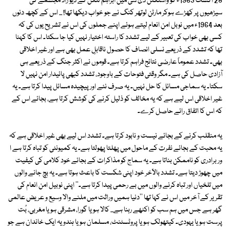
28 اگست 1963ء کو واشنگٹن ڈی سی میں ابراہم لنکن کے دیو زاد مجسمے کی
سیڑھیوں پر کھڑے ہوکر مارٹن لوتھر کنگ نے جو خواب دیکھا تھا! ... اس کے کچھ دنوں
بعد 1964ء میں نوبل امن انعام لیتے ہوئے اپنے جملوں کی اس نے تشریح یوں کی کہ
کسی بھی خواب کی تعبیر کے لیے تشدد کا راستہ اختیار نہیں کیا جا سکتا۔ اس کا کہنا
تھا کہ تشدد کے ذریعے نسلی انصاف کا حصول ناقابلِ عمل بھی ہے اور غیر اخلاقی
بھی۔ تشدد عموماً عارضی نتائج فراہم کرتا ہے۔ قوموں نے اکثر جنگ کے ذریعے ہی
آزادی حاصل کی ہے۔ مگر وقتی فتوحات کے باوجود، تشدد کبھی پائیدار امن نہیں لا
سکتا۔ یہ سماجی مسائل کا حل نہیں۔ یہ صرف نئے اور پیچیدہ مسائل پیدا کرتا ہے۔ یہ
غیر اخلاقی اس لیے ہے کہ یہ مخالف کو ذلیل کرنے کی کوشش کرتا ہے، بجائے اس کے
کہ اس کا اتفاق رائے حاصل کرے۔
یہ منقلب کرنے کے بجائے نیست و نابود کرتا ہے۔ تشدد اس لیے بھی غیر اخلاقی ہے کہ
یہ محبت کے بجائے نفرت کے ماحول میں پھلتا پھولتا ہے۔ یہ کمیونٹی کو تباہ کرتا ہے ا
ور برادری کو ناممکن بناتا ہے۔ یہ سماج کو مذاکرات کے بجائے خود کلامی کی کیفیت
میں چھوڑ دیتا ہے۔ تشدد بالآخر خود اپنی شکست کا باعث ہوتا ہے۔ یہ بچ جانے والوں
میں تلخیاں اور تباہ کرنے والوں میں بے رحمی پیدا کرتا ہے۔'' اپنی نوبیل امن انعام کی
تقریر کے آخر میں اس نے کہا تھا ''دنیا ہمیں وراثت میں ملنے والا وسیع و عریض عالمی
گھر ہے جس میں ہم سب کو اکٹھے رہنا ہے... کالا ہو یا گورا، مشرقی ہو یا مغربی، بُت
پرست ہو یا یہودی۔ کیتھولک ہو یا پروٹسٹنٹ، مسلمان ہو یا ہندو یہ ایک خاندان ہے جو