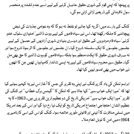
پر پہنچا کہ اپنی قوم کے شہری حقوق حاصل کرنے کے لیے اسے عدم تشدد پر منحصر
سول نافرمانی کے ذریعے لڑائی لڑنی ہو گی۔
کنگ کے بارے میں اگر یہ کہا جائے تو غلط نہ ہو گا کہ وہ عوامی جذبات کی نبض
پہچاننے کا ملکہ رکھتا تھا۔ اس نے سیاہ فاموں کے لیے ووٹ ڈالنے' امتیازی سلوک ختم
کرنے' سیاہ فام مزدوروں کے حقوق اور دوسری بنیادی شہری آزادیوں کے حصول کے لیے
جلسوں جلوسوں کا ایک سلسلہ شروع کیا۔ ان جلسوں اور جلوسوں کا اثر ہونا شروع ہوا اور
نہ صرف شہری حقوق کا ایکٹ منظور ہوا بلکہ سیاہ فاموں کو ووٹ ڈالنے کا حق بھی مل
گیا۔ حقوق سے محروم سیاہ فاموں کے لیے یہ ایسی شاندار کامیابیاں تھیں جن کا انھوں
نے خواب میں بھی تصور نہیں کیا تھا۔
ابراہم لنکن کی یاد گار پرکنگ نے اپنی وہ تقریر کی جس کا آغاز اس نے یہ کہتے ہوئے کیا
تھا کہ ''میرا ایک خواب ہے'' کہا جاتا ہے کہ لنکن کا ''گیٹس برگ خطاب'' اور کنگ کی
تقریر ''میرا ایک خواب ہے'' امریکی تاریخ کی دو عظیم ترین تقریریں ہیں۔ 1963ء کا یہ
عظیم الشان احتجاجی اجتماع امریکی تاریخ کو ایک نیا رخ دیا گیا اور اس کے بعد امریکا
میں نسلی منافرت کا آئینی اور قانونی طور پر خاتمہ ہوا۔ کنگ کو اس کے اسی کارنامے پر
1964ء میں امن کا نوبل انعام ملا۔