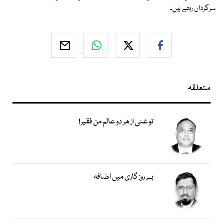
سرگرداں رہتے ہیں۔
متعلقہ
تو غنی از ھر دو عالم من فقیر!
بے روزگاری میں اضافہ