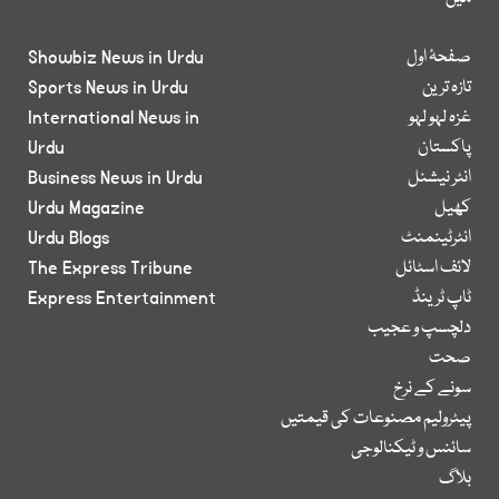
صفحۂ اول
Showbiz News in Urdu
تازہ ترین
Sports News in Urdu
غزہ لہو لہو
International News in
پاکستان
Urdu
انٹر نیشنل
Business News in Urdu
کھیل
Urdu Magazine
انٹرٹینمنٹ
Urdu Blogs
لائف اسٹائل
The Express Tribune
ٹاپ ٹرینڈ
Express Entertainment
دلچسپ و عجیب
صحت
سونے کے نرخ
پیٹرولیم مصنوعات کی قیمتیں
سائنس و ٹیکنالوجی
بلاگ