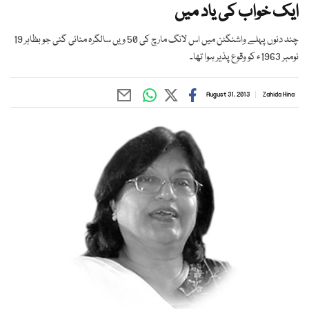
ایک خواب کی یاد میں
چند دنوں پہلے واشنگٹن میں اس لانگ مارچ کی 50 ویں سالگرہ منائی گئی جو بظاہر 19
نومبر 1963ء کو وقوع پذیر ہوا تھا۔
August 31, 2013
Zahida Hina