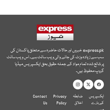
express.pk
خبروں اور حالات حاضرہ سے متعلق پاکستان کی
سب سے زیادہ وزٹ کی جانے والی ویب سائٹ ہے۔ اس ویب سائٹ
پر شائع شدہ تمام مواد کے جملہ حقوق بحق ایکسپریس میڈیا
گروپ محفوظ ہیں۔
ایکسپریس
ضابطہ
Privacy
Contact
کے بارے
اخلاق
Policy
Us
میں