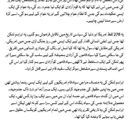
کی۔ اس شخص کا نام ابراہم لنکن تھا۔ اس روز اس نے 270 الفاظ پر مشتمل ایک تقریر
کی جس میں اس نے کہا تھا کہ یہ قوم آزادی کو ایک نیا جنم دے گی۔ یہ عوام کی ایک
ایسی حکومت ہو گی جس کا نظام عوام چلائیں گے اور یہ عوام کے لیے ہو گی۔ اسے کرۂ
ارض سے مٹنا نہیں چاہیے۔
یہ 270 لفظ امریکا اور دنیا کی سیاسی تاریخ میں ناقابل فراموش ہو گئے۔ یہ ابراہم لنکن
تھا جس نے اعلیٰ انسانی اقدار کے لیے ایک ایسی خوں ریز جنگ لڑی جس میں امریکی،
امریکی کے مقابل تھا۔ سوال یہ تھا کہ کیا نسل اور رنگ کی بنیاد پر انسانوں میں تفریق
کی جا سکتی ہے؟ کیا سیاہ فاموں کی آزادی ہمیشہ کے لیے سلب کی جا سکتی ہے؟ اور
پھر لنکن کے ایک دستخط نے لاکھوں سیاہ فاموں کو آزادی سے ہم کنار کیا اور اس کی
اسی انصاف پسندی سے مشتعل ہوکر ایک سفید فام نے اسے قتل کر دیا۔
ابراہم لنکن کی یہ منصف مزاجی سیاہ فام امریکیوں کے لیے ایک ایسی رہنما روشنی تھی
جس میں وہ اپنے حقوق کی جدوجہد کرتے رہے۔ ایک صبر آزما اور درد ناک جدوجہد۔
اس میں ان گنت سیاہ فاموں نے حصہ لیا۔ ان ہی میں سے ایک روزا پارکس تھی۔ ایک
معمولی ملازمہ جس کی سیاہ رنگت اس کے لیے کسی سزا سے کم نہ تھی لیکن اسے
ابراہم لنکن کی وہ تاریخی تقریر یاد تھی جس میں تمام امریکیوں کو یکساں حقوق سے
فیض یاب ہونے کا وعدہ کیا گیا تھا۔