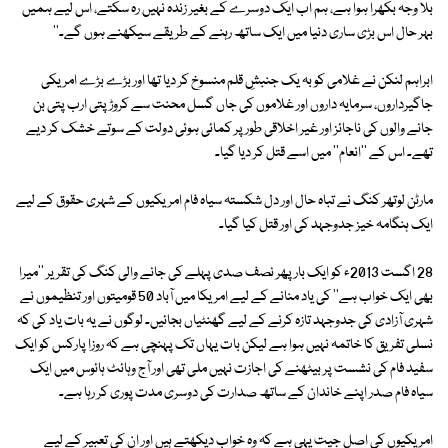
بلا وجہ بکھرا ہوا ہے، ہم اب ایک دوسرے کے بغیر زندہ نہیں رہ سکتے، اس لیے ہمیں
بہر حال اس بڑی ساری دنیا میں ایک ساتھ رہنے کے طریقے سیکھنے ہوں گے۔''
ابراہم لنکن نے غلامی کو بہ یک جنبشِ قلم منسوخ کر دیا تھا اور بڑے بڑے امریکی
جاگیرداروں، سرمایہ داروں اور غلاموں کی جاں گسل محنت سے کروڑ پتی ارب پتی بن
جانے والوں کی ناجائز اور غیر اخلاقی طور پر کمائی ہوئی دولت کے سوتے خشک کر دیے
تھے۔ اس کے ''انعام'' میں اسے قتل کر دیا گیا۔
مارٹن لوتھر کنگ نے تباہ حال اور دل شکستہ سیاہ فام امریکیوں کے شہری حقوق کے لیے
ایک ہنگامہ خیز جدوجہد کی اور قتل کیا گیا۔
28 اگست 2013ء کو ایک بار پھر نصف صدی پہلے کی جانے والی کنگ کی تقریر ''میرا
بھی ایک خواب ہے'' کی یاد منانے کے لیے امریکا میں آباد 50 قومیتوں اور تنظیموں نے
شہری آزادی کی جدوجہد تازہ کرنے کے لیے گھنٹیاں بجائیں۔ لوگوں نے یہ بات یاد کی کہ
نسلی تفریق کا خاتمہ نہیں ہوا ہے لیکن بات یہاں تک پہنچی ہے کہ روزا پارکس کو ایک
سفید فام کی نشست پر بیٹھنے کی اجازت نہیں ملی تھی اور آج وہائٹ ہائوس میں ایک
سیاہ فام صدر اپنے خاندان کے ساتھ صدارت کی دوسری مدت پوری کر رہا ہے۔
امریکیوں کی اصل جیت یہی ہے کہ وہ خواب دیکھتے ہیں اور ان کی تعبیر کے لیے