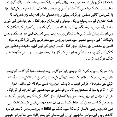
یہ 1955ء کی پہلی دسمبر تھی جب روزا پارکس نے ایک ایسی نشست سے اٹھ کھڑے
ہونے سے انکار کر دیا جس کا ''حقدار'' بس پر چڑھنے والا ایک سفید فام امریکی تھا۔ روزا
پارکس اس ''قانون شکنی'' پر گرفتار ہوئی اور یہ معمولی سا واقعہ ایک بڑی تحریک کا
نقطۂ آغاز بن گیا۔ اس موقع پر ایک نوجوان وکیل مارٹن لوتھر کنگ آتش نوا مقرر کے طور پر
سامنے آیا اور اس نے منٹگمری کے سیاہ فاموں سے کہا کہ وہ بس کمپنی کا بائیکاٹ کر
دیں اور سفر پیدل طے کریں یا سائیکلوں پر۔ یہ ایک ایسی تحریک تھی جو ''منٹگمری بس
بائیکاٹ'' کے نام سے مشہور ہے۔ شہر میں بس سے سفر کرنے والوں کی اکثریت سیاہ
فاموں پر مشتمل تھی۔ مارٹن لوتھر کنگ کو سزا دینے کے لیے کچھ سفید فام غنڈوں نے
کنگ کے گھر پر بم مارا لیکن وہ اور اس کے گھر والے محفوظ رہے۔ ریاستی حکومت نے
کنگ کو گرفتار کر لیا۔
بات امریکی سپریم کورٹ تک پہنچی اور آخرکار وہاں یہ فیصلہ سنایا گیا کہ سرکاری بس
یا ٹرین میں سفر کرنے والوں کے درمیان رنگ کی بنیاد پر تفریق غیر قانونی ہے اور آیندہ
کوئی بھی سفید فام اگر اس نوعیت کا ہتک آمیز رویہ کسی سیاہ فام کے ساتھ اختیار
کرے گا تو وہ سزا کا مستحق ہو گا۔ اس فیصلے نے سیاہ فاموں کے اندر زندگی کی ایک
نئی لہر دوڑا دی اور انھیں محسوس ہوا کہ مارٹن لوتھر کنگ کی شکل میں انھیں ایک ایسا
رہنما مل گیا ہے جو ان کے حقوق کے لیے صرف جدوجہد ہی نہیں کر سکتا بلکہ اس
میں کامیابیاں بھی حاصل کر سکتا ہے۔ کنگ نے 1959ء میں ہندوستان کا سفر کیا۔ وہ
گاندھی جی کے سیاسی ساتھیوں اور ان کے خاندان کے بعض افراد سے ملا اور اس نتیجے