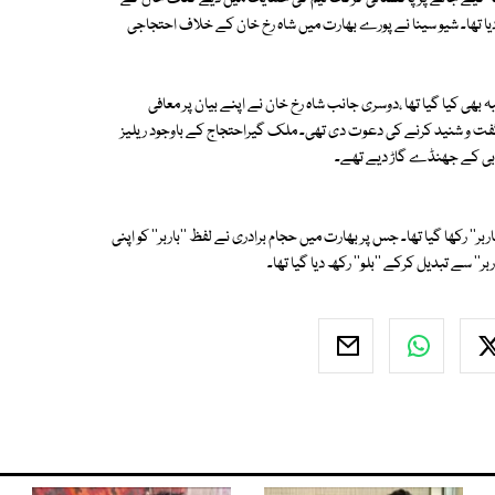
ہ کردیا تھا۔ شیو سینا نے پورے بھارت میں شاہ رخ خان کے خلاف احتجاجی
بھی کیا گیا تھا ،دوسری جانب شاہ رخ خان نے اپنے بیان پر معافی
گفت و شنید کرنے کی دعوت دی تھی۔ ملک گیراحتجاج کے باوجود ریلیز
میابی کے جھنڈے گاڑ دیے تھے۔
ربر'' رکھا گیا تھا۔ جس پر بھارت میں حجام برادری نے لفظ ''باربر'' کو اپنی
بر'' سے تبدیل کرکے ''بلو'' رکھ دیا گیا تھا۔