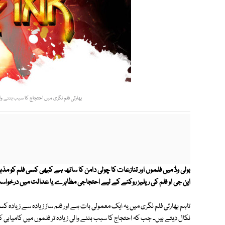
بھارتی فلم نگری میں احتجاج کا سبب بننے والی
بولی وڈ میں فلموں اور تنازعات کا چولی دامن کا ساتھ ہے کبھی کسی فلم کو مذہب
این جی او فلم کی ریلیز روکنے کے لیے احتجاجی مظاہرے یا عدالت میں درخواست
تاہم بھارتی فلم نگری میں یہ ایک معمولی بات ہے اور فلم ساز زیادہ سے زیادہ کسی 
نکال دیتے ہیں۔ جب کہ احتجاج کا سبب بننے والی زیادہ تر فلموں میں کامیابی 