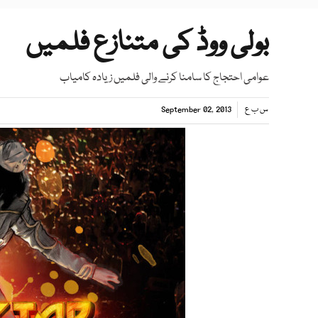
بولی ووڈ کی متنازع فلمیں
عوامی احتجاج کا سامنا کرنے والی فلمیں زیادہ کامیاب
س ب ع
September 02, 2013