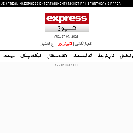
IVE STREAMING
EXPRESS ENTERTAINMENT
CRICKET PAKISTAN
TODAY'S PAPER
AUGUST 07, 2026
اشتہار لگائیں |
لائیو ٹی وی
| آج کا اخبار
ر نیشنل
ٹاپ ٹرینڈ
انٹرٹینمنٹ
لائف اسٹائل
فیکٹ چیک
صحت