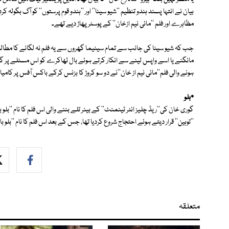
بیان نے انتہا پسند ہندو تنظیم ''شیو سینا'' اور ''ہندو قوم پرستوں'' کو آگ بگول
مظاہرے اور فلم ''مائی نیم ازخان'' کے پوسٹر پھاڑ دیے تھے۔
جب کہ شیو سینا کی جانب سے تمام سینیما گھروں سے یہ فلم نہ لگانے کا مطالبہ 
مانگنے یا اسے واپس لینے سے انکار کرتے ہوئے بال ٹھاکرے کو اس مسئلے پر 
ہونے والی فلم''مائی نیم از خان''نے دو سو کروڑ کا بزنس کرکے باکس آفس پر کا
٭بلو
گوری خان کی''ریڈ چلیز انٹر ٹینمنٹ'' کے بینر تلے بننے والی اس فلم کا نام ''بلو با
''توہین'' قرار دیتے ہوئے احتجاج شروع کردیا تھا، جس کے بعد اس فلم کا نام ''بلو بار
متعلقہ