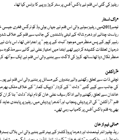
ریلیز کی گئی اس فلم نے باکس آفس پر ستر کروڑ روپے کا بزنس کیا تھا۔
٭راک اسٹار
نومبر2011میں ریلیز ہونے والی اس فلم نے جہاں بولی وڈ کو نرگس فخری ج
ریاست چنائے اور دھرم شالہ کے تبتی باشندوں کی جانب سے فلم کے خلاف شدید اح
رنبیر کپور کے پس منظر میں موجود''تبت کے پرچم '' پر اعتراض تھا۔ اس بات نے''
درمیان تعلقات کشیدہ کر دیے تھے ابتدا میں امتیاز علی نے گانے سے مذکورہ سین نک
منظر نکال دیا تھا۔ساٹھ کروڑ کی لاگت سے بننے والی اس فلم نے ایک سو آٹھ کروڑ
٭آراکشن
نچلی ذات سے تعلق رکھنے والے ہندوؤں کے مسائل پر بننے والی اس فلم نے پورے 
کی جانب سے کیے گئے '' دلت '' کے کردار ''دیپک کمار'' کے خلاف ملک بھر میں
خاندان سے تعلق رکھنے والے اداکار سیف علی خان کو نام نہاد''دلت'' بنا ک
بھی یہ فلم باکس آفس پر کامیاب رہی تھی۔
٭مائی نیم از خان
ریڈ چلیز انٹر ٹینمنٹ اور دھرما پروڈکشنز کے بینر تلے بننے والی اس بلاک بسٹرف
یا منظر نہیں بلکہ ہیرو ''شاہ رخ خان'' کا بیان تھا۔ انڈین پریمئیر لیگ میں 