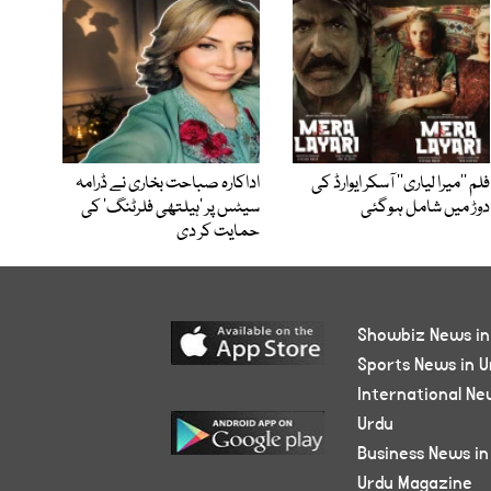
فلم ’’میرا لیاری‘‘ آسکر ایوارڈ کی
اداکارہ صباحت بخاری نے ڈرامہ
دوڑ میں شامل ہوگئی
سیٹس پر ’ہیلتھی فلرٹنگ‘ کی
حمایت کر دی
Showbiz News in
Sports News in U
International Ne
Urdu
Business News in
Urdu Magazine