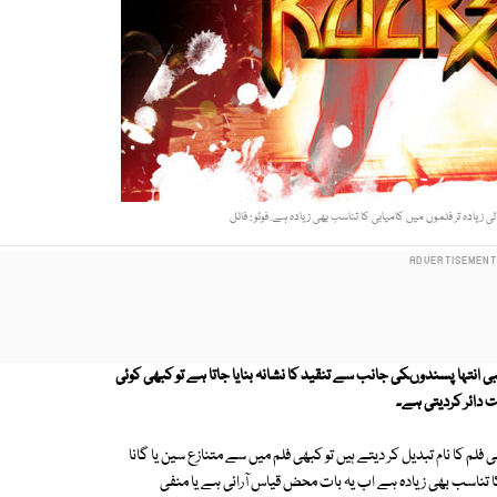
 زیادہ تر فلموں میں کامیابی کا تناسب بھی زیادہ ہے. فوٹو : فائل
ی انتہا پسندوںکی جانب سے تنقید کا نشانہ بنایا جاتا ہے تو کبھی کوئی
 دائر کردیتی ہے۔
فلم کا نام تبدیل کر دیتے ہیں تو کبھی فلم میں سے متنازع سین یا گانا
کا تناسب بھی زیادہ ہے اب یہ بات محض قیاس آرائی ہے یا منفی