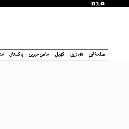
صفحۂ اول
تازہ ترین
کھیل
خاص خبریں
پاکستان
انٹ