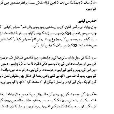
مارکیٹنگ کا ہتھکنڈا اس بات کا تعین کرنا مشکل ہے۔ زیر نظر مضمون میں گزشتہ
گیا ہے۔
٭مدراس کیفے
جان ابراہام اور نرگس فخری کی رواں ہفتے ریلیز ہونے والی فلم ''مدراس کیفے '' 
چار دنوں میں فلم نے 24کروڑ روپے سے زاید کا بزنس کرلیا ہے۔ ٹر
سراہا گیا ہے اور جاسوسی کے موضوع پر بننے والی فلم''مدراس کیفے'' کو شائقین
میں یہ فلم نیٹ 32کروڑ روپے تک کا بزنس کرلے گی۔
سری لنکا کی سول واراور سابق بھارتی وزیراعظم راجیو گاندھی کے قتل کے موضوع 
گروپس اور سیاست دانوں کی جانب سے کافی تنقید کا سامنا کرنا پڑاہے، جنہوں ن
میں اس کی ریلیز روکنے کے لیے درخواست دائر کی تھی۔ درخواست میں موقف اختیار
گیا ہے۔ جب کہ فلم میں دکھائے گئے باغی رہنما کی شکل بھی حقیقی تامل ٹائیگ
کرن کو ایک ولن کے کردار اور تامل ٹائیگرز کو '''دہشت گرد'' دکھا یا گیا ہے او
ملک بھر کی بارہ سو اسکرین پر ریلیز کی جانے والی اس فلم میں جان ابراہام نے خ
خاتمے کے لیے شمالی سری لنکا کے سب سے متاثرہ علاقے جافنا میں بھیجا گیا ت
کر رہ گئے تھے۔ جب کہ اداکارہ نرگس فخری نے برطانوی وار رپورٹر کا کردار ادا کیا