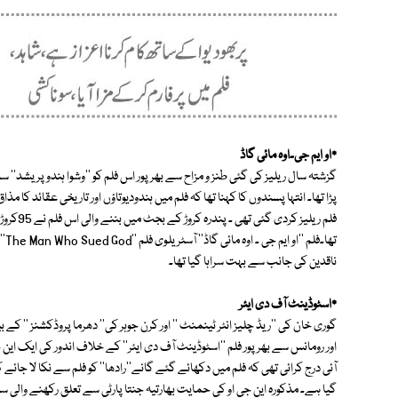
٭او ایم جی۔اوہ مائی گاڈ
گزشتہ سال ریلیز کی گئی طنز و مزاح سے بھرپور اس فلم کو ''وشوا ہندو پریشد'' 
تھا
ناقدین کی جانب سے بہت سراہا گیا تھا۔
٭اسٹوڈینٹ آف دی ایئر
گوری خان کی ''ریڈ چلیز انٹر ٹینمنٹ '' اور کرن جوہر کی'' دھرما پروڈکشنز '' کے ب
اور رومانس سے بھرپور فلم ''اسٹوڈینٹ آف دی ایئر'' کے خلاف اندور کی ایک این جی 
آئی درج کرائی تھی کہ فلم میں دکھائے گئے گانے''رادھا'' کو فلم سے نکا لا جائے ک
گیا ہے۔ مذکورہ این جی او کی حمایت بھارتیہ جنتا پارٹی سے تعلق رکھنے والی س