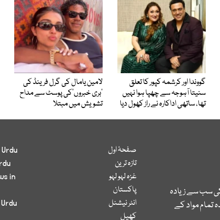
گووندا اور کرشمہ کپور کا تعلق
لامین یامال کی گرل فرینڈ کی
سنیتا آہوجہ سے چھپا ہوا نہیں
’بری خبروں‘کی پوسٹ سے مداح
تھا، ساتھی اداکارہ نے راز کھول دیا
تشویش میں مبتلا
صفحۂ اول
 Urdu
تازہ ترین
rdu
غزہ لہو لہو
ws in
پاکستان
کی سب سے زیادہ
انٹر نیشنل
 Urdu
 تمام مواد کے
کھیل