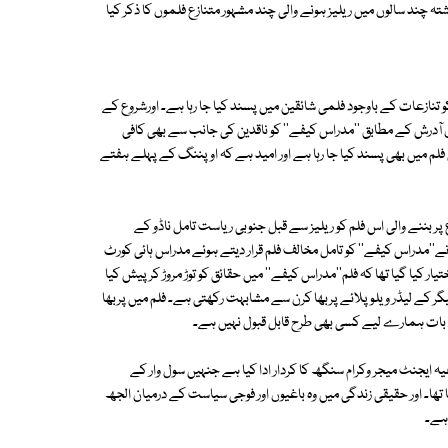
 چند سالوں میں ریلیز ہونے والی چند مشہور متنازع فلموں کا ذکر کیا
کو تنازعات کے باوجود فلمی شائقین میں پسند کیا جا رہا ہے۔ اورشروع کے
یڈ اینا لسٹ ترن آدرش کے مطابق ''مدراس کیفے'' کو ناقدین کی جانب سے بھی کافی
 فلم میں بھی پسند کیا جا رہا ہے اور امید ہے کہ اوپننگ کے پہلے ہفتے
پر بننے والی اس فلم کو ریلیز سے قبل جنوبی ریاست تامل ناڈو کے
ے''مدراس کیفے'' کو تامل مخالف فلم قرار دیتے ہوئے مدراس ہائی کورٹ
 کیا گیا تھا کہ فلم''مدراس کیفے'' میں حقائق کو توڑ مروڑ کر پیش کیا
ر کے لیڈر ویلو پلائے پربھا کرن سے مشابہت رکھتی ہے۔ فلم میں پربھا
ر یہ بات ہمارے لیے کسی بھی طرح قابل قبول نہیں ہے۔
فیہ ایجنٹ میجر وکرام سنگھ کا کردار ادا کیا ہے جنہیں سول وار کے
ھا۔ اور حقیقی زندگی میں وہ باغیوں اور فوجی سیاست کے درمیان الجھ
 ہے۔