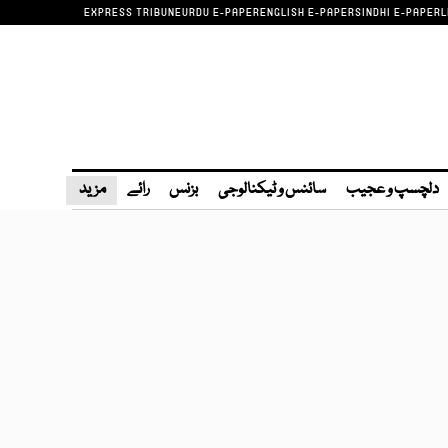
EXPRESS TRIBUNE
URDU E-PAPER
ENGLISH E-PAPER
SINDHI E-PAPER
L
دلچسپ و عجیب
سائنس و ٹیکنالوجی
بزنس
رائے
مزید