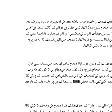
یسی خوب صورت اور باصلاحیت اداکارہ عطا کی تو دوسری جانب ریلیز کے بعد
تجاج شروع ہوگیا تھا۔ تبتی مظاہرین کو فلم کے گانے ''ساڈا حق'' میں
سینٹرل بورڈ آف فلم سرٹی فیکیشن'' اور فلم کے ہدایت کارامتیاز علی کے
النے سے منع کر دیا تھا۔ تا ہم بعد میں انہوں نے رضاکارانہ طور پر یہ
 روپے کا بزنس کیا تھا۔
بھارت کے دلتوں کو سراپا احتجاج بنا دیا تھا۔ فلم میں سیف علی خان
 شدید احتجاج شروع ہوگیا تھا۔احتجاجی مظاہرین کا کہنا تھا کہ نواب
ر ان کی کمیونٹی کی تضحیک کی گئی ہے۔ نقص امن کے خدشے کے پیش نظر
فلم ''آراکشن'' کی اتر پردیش،پنجاب اور آندھرا پردیش میں ریلیز پر پابندی عاید کردی گئی تھی۔ تاہم محض 1085 سینیما گھروں پر ریلیز ہونے کے باوجود
لم''مائی نیم از خان'' کے خلاف ملک گیر احتجاج کی وجہ فلم کا کوئی گانا
شامل نہ کیے جانے پر پاکستانی کرکٹ ٹیم کی حمایت میں دیے کنگ خان کے