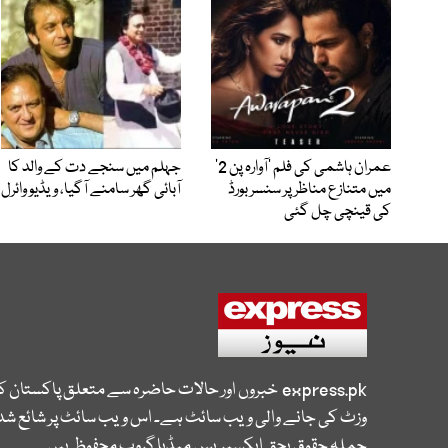
عمران ہاشمی کی فلم ’آوارہ پن 2‘
جہلم میں سنجے دت کے والد کا
میں متنازع مناظر پر سنسر بورڈ
آبائی گھر سامنے آگیا، ویڈیو وائرل
کی قینچی چل گئی
express.pk
خبروں اور حالات حاضرہ سے متعلق پاکستان 
وزٹ کی جانے والی ویب سائٹ ہے۔ اس ویب سائٹ پر شائع شدہ
جملہ حقوق بحق ایکسپریس میڈیا گروپ محفوظ ہیں۔