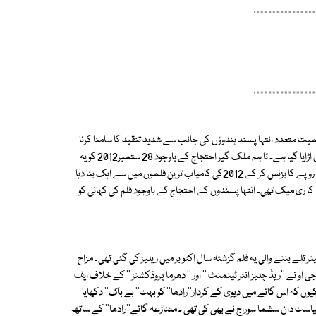
سمیت متعدد انتہا پسند ہندوؤں کی جانب سے شدید تنقید کا سامنا کرنا
پڑا تھا۔ انتہا پسندوں کا کہنا تھا کہ فلم میں ہندودیوتاؤں اور تاریخی عقائد کا مذاق اڑایا گیا ہے۔ تا ہم ملک گیر احتجاج کے باوجود 28 ستمبر2012 کو یہ
فلم ریلیز کردی گئی تھی ۔ پندرہ کروڑ کے بجٹ میں بننے والی اس فلم نے 95کروڑ روپے کا بزنس کر کے 2012کی کامیاب ترین فلموں میں سے ایک بنا دیا
۔فلم ''او ایم جی ۔ اوہ مائی گاڈ'' آسٹریلوی فلم ''The Man Who Sued God'' کا ری میک تھی۔ انتہا پسندوں کے احتجاج کے باوجود فلم کی کہانی کو
ینر تلے بننے والی یہ فلم گزشتہ سال اکتو بر میں ریلیز کی گئی تھی۔ مزاح
او نے ''ریڈ چلیز انٹر ٹینمنٹ '' اور '' دھرما پروڈکشنز '' کے خلاف ایف
یوں کہ اس گانے میں دیوی کے کردار''رادھا'' کو بہت'' بے باک'' دکھایا
یاست دان سشما سوراج نے بھی کی تھی ۔ متنازعہ گانے''رادھا'' کے ساتھ