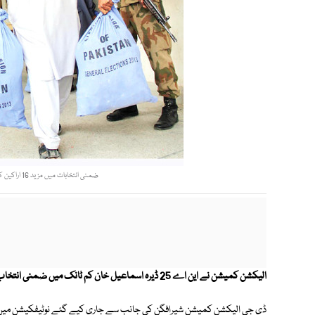
ضمنی انتخابات میں مزید 16 اراکین کی کامیابی کا نوٹیفکیشن جاری کردیا گیا۔ فوٹو : آن لائن/فائل
الیکشن کمیشن نے این اے 25 ڈیرہ اسماعیل خان کم ٹانک میں ضمنی انتخاب کیلیے18 ستمبر کو پولنگ کا نوٹیفکیشن جاری کر دیا۔
ڈی جی الیکشن کمیشن شیرافگن کی جانب سے جاری کیے گئے نوٹیفکیشن میں بتا