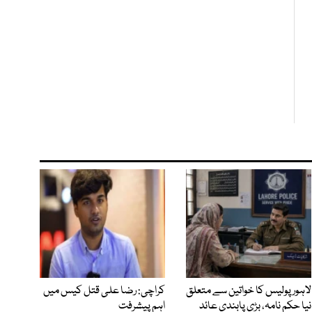
لاہور پولیس کا خواتین سے متعلق
کراچی: رضا علی قتل کیس میں
نیا حکم نامہ، بڑی پابندی عائد
اہم پیشرفت