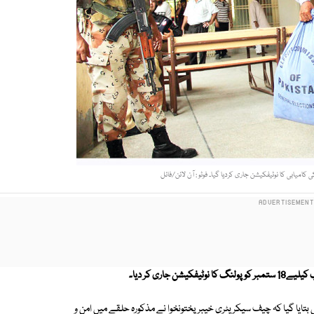
یا گیا کہ چیف سیکریٹری خیبرپختونخوا نے مذکورہ حلقے میں امن و