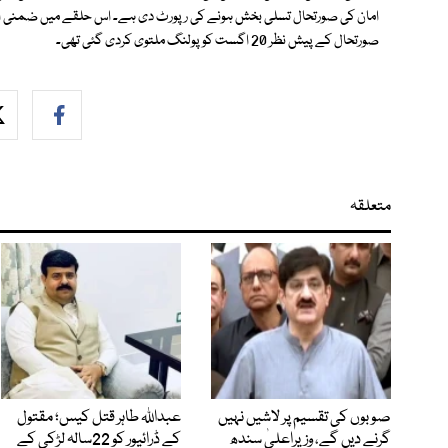
صورتحال کے پیش نظر 20 اگست کو پولنگ ملتوی کردی گئی تھی۔
متعلقہ
صوبوں کی تقسیم پر لاشیں نہیں
عبداللہ طاہر قتل کیس؛ مقتول
گرنے دیں گے، وزیراعلیٰ سندھ
کے ڈرائیور کو 22سالہ لڑکی کے