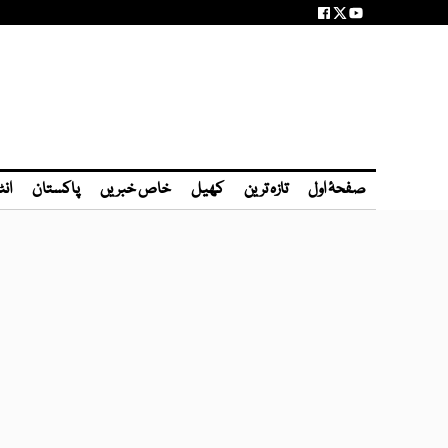
صفحۂ اول
تازہ ترین
کھیل
خاص خبریں
پاکستان
انٹ