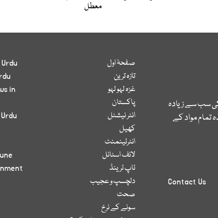
معطل
صفحۂ اول
 Urdu
تازہ ترین
rdu
غزہ لہو لہو
ws in
پاکستان
کی سب سے زیادہ
انٹر نیشنل
 Urdu
 تمام مواد کے
کھیل
انٹرٹینمنٹ
لائف اسٹائل
bune
ٹاپ ٹرینڈ
inment
دلچسپ و عجیب
Contact Us
صحت
سونے کے نرخ