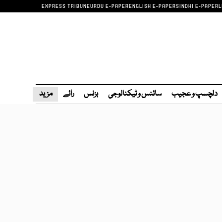
EXPRESS TRIBUNE
URDU E-PAPER
ENGLISH E-PAPER
SINDHI E-PAPER
L
دلچسپ و عجیب
سائنس و ٹیکنالوجی
بزنس
رائے
مزید