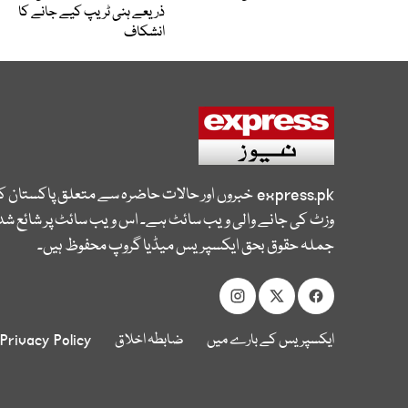
ذریعے ہنی ٹریپ کیے جانے کا
انشکاف
express.pk
خبروں اور حالات حاضرہ سے متعلق پاکستان 
وزٹ کی جانے والی ویب سائٹ ہے۔ اس ویب سائٹ پر شائع شدہ
جملہ حقوق بحق ایکسپریس میڈیا گروپ محفوظ ہیں۔
ایکسپریس کے بارے میں
ضابطہ اخلاق
Privacy Policy