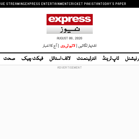
IVE STREAMING
EXPRESS ENTERTAINMENT
CRICKET PAKISTAN
TODAY'S PAPER
AUGUST 06, 2026
اشتہار لگائیں |
لائیو ٹی وی
| آج کا اخبار
ر نیشنل
ٹاپ ٹرینڈ
انٹرٹینمنٹ
لائف اسٹائل
فیکٹ چیک
صحت