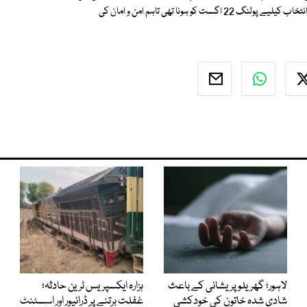
امان کی صورتحال تسلی بخش ہونے کی رپورٹ دی ہے۔ اس حلقے میں ضمنی انتخاب کیلیے پولنگ 22 اگست کو ہونا تھی تاہم امن و امان کی
لاہور؛ گھریلو پریشانی کے باعث
ہزارہ ایکسپریس ٹرین حادثہ؛
شادی شدہ خاتون کی خودکشی
غفلت برتنے پر ڈرائیور اور اسسٹنٹ