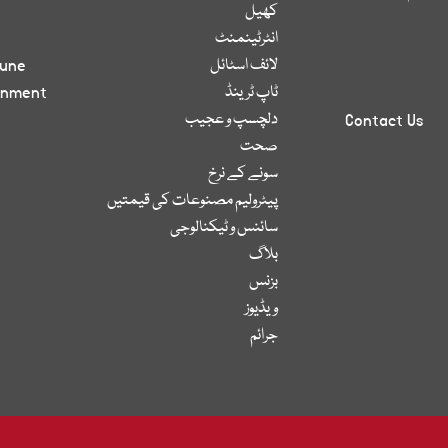
کھیل
انٹرٹینمنٹ
لائف اسٹائل
bune
ٹاپ ٹرینڈ
inment
دلچسپ و عجیب
Contact Us
صحت
سونے کے نرخ
پیٹرولیم مصنوعات کی قیمتیں
سائنس و ٹیکنالوجی
بلاگ
بزنس
ویڈیوز
جرائم