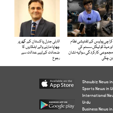
کراچی پولیس کے تفتیشی نظام
اٹارنی جنرل پاکستان کے گھر پر
اور میڈکو لیگل سسٹم کی
چھاپا مارنے والے اہلکاروں کا
مجموعی کارکردگی سوالیہ نشان
ضمانت کےلیے عدالت سے
بن چکی
رجوع
Showbiz News in
Sports News in U
International Ne
Urdu
Business News in