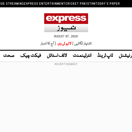
IVE STREAMING
EXPRESS ENTERTAINMENT
CRICKET PAKISTAN
TODAY'S PAPER
AUGUST 07, 2026
اشتہار لگائیں |
لائیو ٹی وی
| آج کا اخبار
ر نیشنل
ٹاپ ٹرینڈ
انٹرٹینمنٹ
لائف اسٹائل
فیکٹ چیک
صحت