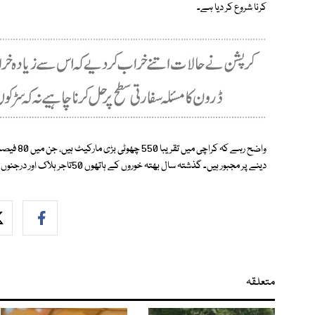
کرنا شروع کر دیا ہے۔
واضح رہے ک
دینے پر مجبور ہیں۔ گذشتہ سال بھتہ خوروں کے ہاتھوں 50تاجر ہلاک اور درجنوں اغوا ہوئے جبکہ کروڑوں روپے بھتے کے نام پر وصول کیے گئے۔
متعلقہ