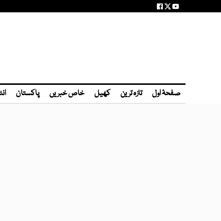
صفحۂ اول
تازہ ترین
کھیل
خاص خبریں
پاکستان
انٹ