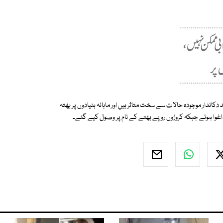
ہ کراچی میں تقریبا 550 چھوٹی بڑی مارکیٹ ہیں، جن میں 80 فیصد دکاندار موجودہ حالات سے سخت متاثر ہیں اور ماہانہ بنیادوں پر بھتہ