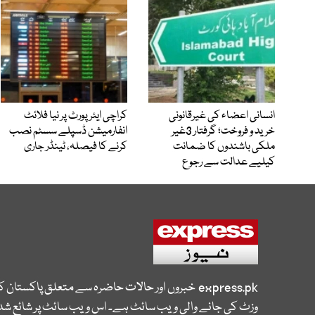
انسانی اعضاء کی غیرقانونی
کراچی ایئرپورٹ پر نیا فلائٹ
خرید و فروخت؛ گرفتار 3غیر
انفارمیشن ڈسپلے سسٹم نصب
ملکی باشندوں کا ضمانت
کرنے کا فیصلہ، ٹینڈر جاری
کیلیے عدالت سے رجوع
express.pk
خبروں اور حالات حاضرہ سے متعلق پاکستان 
وزٹ کی جانے والی ویب سائٹ ہے۔ اس ویب سائٹ پر شائع شدہ