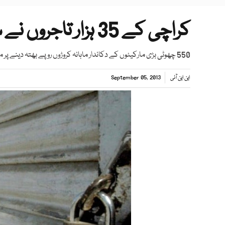
کراچی کے 35 ہزار تاجروں نے سرمایہ باہر منتقل کردیا
550 چھوٹی بڑی مارکیٹوں کے دکاندار ماہانہ کروڑوں روپے بھتہ دینے پر مجبور
این این آئی
September 05, 2013