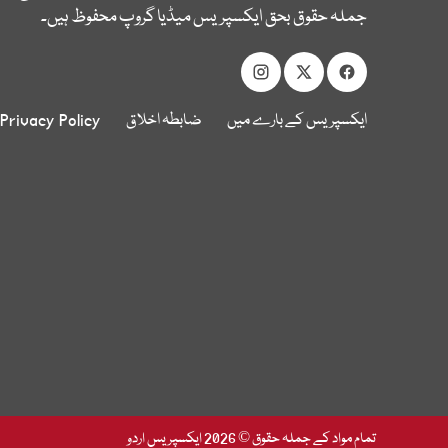
جملہ حقوق بحق ایکسپریس میڈیا گروپ محفوظ ہیں۔
ایکسپریس کے بارے میں
ضابطہ اخلاق
Privacy Policy
تمام مواد کے جملہ حقوق © 2026 ایکسپریس اردو