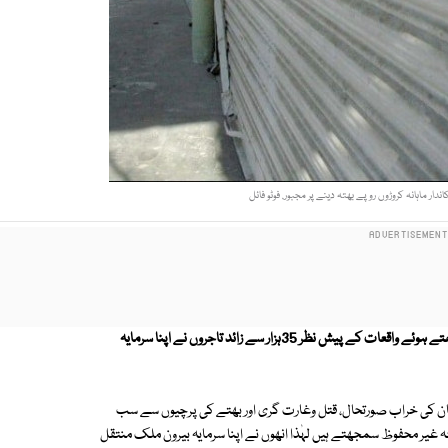
شہر قائد میں بھتہ خوری، اغوا برائے تاوان، ٹارگٹ کلنگ اور کریکر حملوں کے بڑھتے ہوئے واقعات کے پیش نظر 35ہزار سے زائد تاجروں نے اپنا سرمایہ
ر میں گزشتہ 3 برسوں کے دوران امن وامان کی خراب صورتحال، قتل وغارت گری اور بھتے کی پرچیوں سے سب
محہ غیر محفوظ سمجھتے ہیں لہٰذا انھوں نے اپنا سرمایہ بیرون ملک منتقل