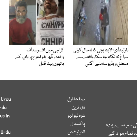
راولپنڈی؛ لاپتا بچی کا تاحال کوئی
کراچی میں افسوسناک
سراغ نہ لگایا جا سکا، واقعے سے
واقعہ، گھریلو تنازع پر باپ کے
متعلق ویڈیو سامنے آگئی
ہاتھوں بیٹا قتل
صفحۂ اول
 Urdu
تازہ ترین
rdu
غزہ لہو لہو
ws in
پاکستان
کی سب سے زیادہ
انٹر نیشنل
 Urdu
 تمام مواد کے