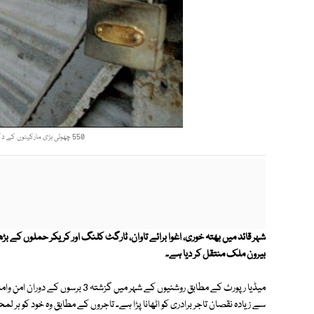
550 چھوٹی بڑی مارکیٹوں کے دکاندار ماہانہ کروڑوں روپے بھتہ دینے پر مجبور. فوٹو فائل
بیرون ملک منتقل کر دیا ہے۔
میڈیا رپورٹ کے مطابق روشنیوں کے شہ
سے زیادہ نقصان تاجر برادری کو اٹھانا پڑا ہے۔ تاجروں کے مطابق وہ خود کو ہر ل