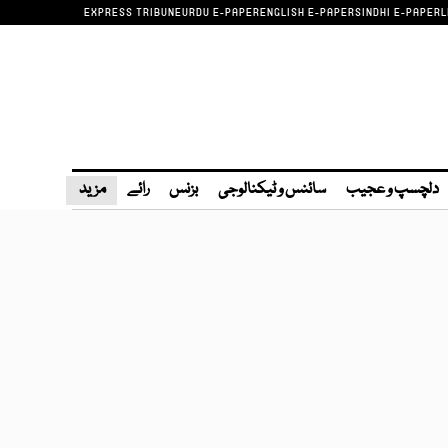
EXPRESS TRIBUNE
URDU E-PAPER
ENGLISH E-PAPER
SINDHI E-PAPER
L
دلچسپ و عجیب
سائنس و ٹیکنالوجی
بزنس
رائے
مزید