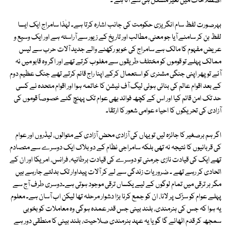
اصطلاحات میں تغیر مشکل ہی سے آتا ہے ۔
بہرصورت لفظ سام انگریزی حکومت کی جانب اشارہ کرتا ہے۔ لہٰذا سامراج ایک ایسا
لفظ بن کر سامنے آیا جو معنی، مطالب اور تاریخ کے زیور سے آراستہ ہے اور ایک وسیع و
عریض مفہوم کا مالک ہے سامراج کی خوبو رکھنے والے جدید آلات حرب سے لیس
ممالک پہلے تو قوموں کو مختلف طریقوں سے مغلوب کرتے تھے اور اگر وہ قابو میں نہ
آئے تو پھر اپنی جنگی مشنری کو استعمال کرکے اپنا راج قائم کرتے تھے جنگ عظیم دوم
کے بعد اقوام عالم کی بنائی ہوئی لیگ آف نیشن کا خاتمہ ہوا اور اقوام متحدہ نے کسی
حد تک امن قائم کیا اور اس کے کچھ فوائد بھی عوام تک پہنچ گئے خصوصاً قوموں کی
آزادی کی تحریکوں کا احیاء عوامی شعور کا ارتقا۔
اگر ہم برصغیر کا جائزہ لیں تو یہاں کی آزادی محض آزادی کے متوالوں، لیڈروں اور عوام
کی قربانیوں کا نتیجہ نہ تھی بلکہ سامراجی نظام کے دو بلاک ایک دوسرے سے متصادم
تھے ایک کی قیادت نازی جرمنی تو دوسرے کی قیادت برطانیہ، فرانس، امریکا اور ان کے
اتحادی کر رہے تھے ۔ ضروریات زندگی سے لے کر آلات پیداوار تک بدلتے جارہے ہیں
مگر ہر ترقی میں تمام لوگوں کے لیے یکساں ترقی موجود ہوتی ہے۔دوسری طرف آج سے
پہلے عوام کو سڑک پر لانا، ان کو جمع کرنا بڑا دشوار مرحلہ تھا لیکن اب آسان ہے۔ معلوم
یہ ہوا کہ جس کی ہنرمندی، بلند بینی جس قدر عمدہ ہوگی وہ معاملات کو بخوبی
سمجھ کر قدم اٹھائے گا گویا یہ عہد ہنرمندی صلاحیت، بلند بینی کا منطقی دور ہے