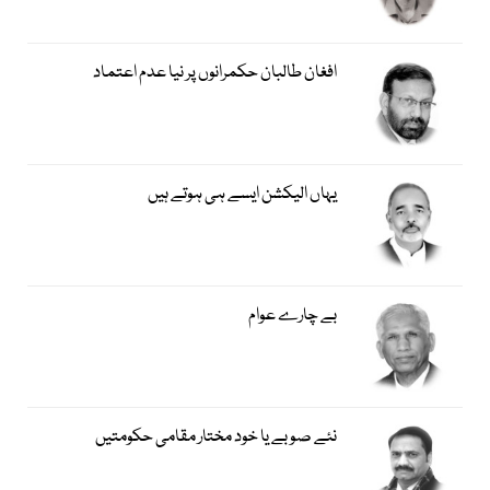
افغان طالبان حکمرانوں پر نیا عدم اعتماد
یہاں الیکشن ایسے ہی ہوتے ہیں
بے چارے عوام
نئے صوبے یا خود مختار مقامی حکومتیں