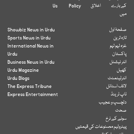
کے بارے
اخلاق
Policy
Us
میں
صفحۂ اول
Showbiz News in Urdu
تازہ ترین
Sports News in Urdu
غزہ لہو لہو
International News in
پاکستان
Urdu
انٹر نیشنل
Business News in Urdu
کھیل
Urdu Magazine
انٹرٹینمنٹ
Urdu Blogs
لائف اسٹائل
The Express Tribune
ٹاپ ٹرینڈ
Express Entertainment
دلچسپ و عجیب
صحت
سونے کے نرخ
پیٹرولیم مصنوعات کی قیمتیں