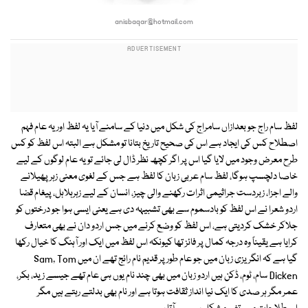
anisbaqar@hotmail.com
لفظ سام راج جو بعدازاں سامراج کی شکل میں دنیا کے سامنے آیا یہ لفظ اور یہ عام فہم
اصطلاح کس کی ایجاد ہے اس کی صحیح تاریخ بتانا تو مشکل ہے البتہ اس لفظ کو کس
طرح معرض وجود میں لایا گیا اس پر اگر کچھ نظر ڈال لی جائے تو یہ عام لوگوں کے لیے
خاصا دلچسپ ہوگا، لفظ سام عربی زبان کا لفظ ہے جس کے لغوی معنی زہر پھیلانے
والے اجزا، زبردست جراثیمی اثرات رکھنے والی چیز، انسان کے لیے زہرہلاہل، پیغام قضا
اردو شعرا نے اس لفظ کو بادسموم سے بھی تشبیہہ دی ہے یعنی ایسی ہوا جو درختوں کو
جلاکر خشک کردیتی ہے، اس لفظ کو وضع کرنے میں جس اردو دان نے بھی متعارف
کرایا ہے یقیناً وہ درجہ کمال پر فائز تھا کیونکہ اس لفظ میں ایک اور آہنگ کا خیال رکھا
گیا ہے کہ انگریزی زبان میں جو عام طور پر قدیم نام رائج تھے ان میں Sam, Tom
Dicken سام، ٹوم، ڈکن ہیں اردو زبان میں بھی چند نام یوں ہی عام تھے جیسے زید، بکر،
عمر مگر ہر صدی کا ایک نیا انداز ثقافت ہوتا ہے اور نام بھی بدلتے رہتے ہیں مگر