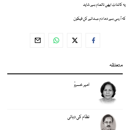
یہ کائنات ابھی ناتمام ہے شاید
کہ آرہی ہے دما دم صدائے کن فیکون
متعلقہ
امیر خسروؒ
نظام کی دہائی