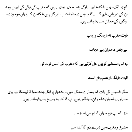
کچھ لوگ نہیں بلکہ خاصے لوگ یہ سمجھ بیٹھے ہیں کہ مغرب کی ترقی کی اصل وجہ
ان کی عریانی، ناچ گانے، کلب ہیں درحقیقت ایسا ہرگز نہیں بلکہ ان کے یہاں موجود دانا
لوگوں کی محفل ہے ، فرماتے ہیں:
قوت مغرب نہ ازچنگ و رباب
نے رقص دختران بے حجاب
وہ اس مسئلے کو یوں حل کرتے ہیں کہ مغرب کی اصل قوت تو ...
قوت افرنگ از علم و فن است
مگر افسوس کی بات کہ ہمارے ملک میں ہر اشتہار پر ایک بنت حوا کا ٹھمکا ضروری
ہے اور صاحبان علم و فن سرنگوں ہیں، آپ کا نظریہ واضح ہے، فرماتے ہیں:
اٹھ کہ اب بزم جہاں کا اور ہی انداز ہے
مشرق و مغرب میں تیرے دور کا آغاز ہے