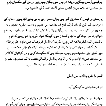
جو قومیں آپسی جھگڑوں، ریشہ دوانیوں میں جکڑی ہوئی ہیں اور جن کے حکمران رقوم
بٹورنے میں مصروف ہیں وہ قومیں پستی کا سفر طے کرتی جارہی ہیں۔
یہ پستی ان قوموں کا مقدر بن گئی ہے جہاں سامراج نے جاتے جاتے اٹھارہویں صدی کے
آخری دور کے آئین کو نافذ کرکے کوچ کیا بھارت میں جمہوریت ہے، مگر یہ جمہوریت
جمہور کی اکثریت سے دور ہے ایسی آزادی رائے کا کوئی کیا کرے۔ خاص طور سے مسلم
دنیا اور خصوصیت کے ساتھ پاکستان میں ، کیونکہ عوام طور پر یہ خیال ہے کہ قیام
پاکستان کے مفکر علامہ اقبال ہیں مگر علامہ اقبال کو تو ملک میں ظاہری طور پر مقام
عطا کیا گیا ہے، جہاں تک ان کے افکار کو ملک میں نافذ کرنا ہو تو کوئی حکومت اس
میں کبھی بھی سنجیدہ نہیں رہی۔ ہوسکتا ہے کہ حکومت کرنے والوں کو اقبال کا کلام
ہی سمجھ میں نہ آیا ہو اور نہ ان کا پیغام۔ اقبال تو انسانی عظمت کے علمبردار تھے وہ
انسانی عظمت کے لیے خداوند کریم سے مخاطب ہوکر فرماتے ہیں:
قصور وار غریب الدیار ہوں لیکن
ترا خرابہ فرشتے نہ کرسکے آباد
جہاں انسان کے ہاتھوں انسان کی ذلت نہ ہو، بلکہ انسان جہان نو کی تعمیر میں اپنے
اپنے تفکر، اپنی محنت اور اپنی صلاحیت کے اعتبار سے حقوق پائیں جہاں کوئی آجر تو