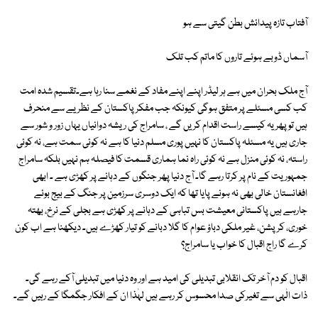
آفتاب تازہ پیدائش بطن گیتی سے ہو
آسماں ڈوبے ہوئے تاروں کا ماتم کب تلک
آج ملک بحران میں ہے ہر لیڈر اپنے اپنے مفاد کے نغمے سنا رہا ہے۔تقسیم شدہ امت
کب کسی مسئلے پر متفق ہوگی کیونکہ جب مفکر پاکستان کے نظریے سے منحرف
ہیں تو پھر یہ کیسے راست اقدام کریں گے ، سامراج کی ریشہ دوانیاں یہاں زور و شور سے
جاری ہیں یہ مسئلہ پاکستان کا نہیں پوری مسلم دنیا کا ہے نہ کوئی سمت ہے، نہ کوئی
راستہ، نہ کوئی منزل ہے نہ کوئی راہ نما ہماری قسمت کا فیصلہ ہم نہیں بلکہ سامراج
جمہوریت کے نام پر کرتا رہے گا۔ آج دنیا پھر جنگوں کے دہانے پر کھڑی ہے ۔ ابھی
افغانستان خالی بھی نہ ہونے پایا تھا کہ ایک دوسری سرزمین پر جنگ کے بیج بوئے
جارہے ہیں پاکستانی معیشت بس تباہی کے دہانے پر کھڑی ہے بجلی کے نرخ، بھتہ
خوری، کرپشن، غیر ملکی دباؤ عوام کا گلا دبانے کو تیار کھڑے ہیں۔ دیکھنا ہے اب کون
کرے گا راج اقبال کا خواب یا سامراج؟
اقبال کو دم آخر تک انقلابی تبدیلی کی امید ہے اور وہ دنیا میں تبدیلی آکے رہے گی۔
ذات الٰہی سے تغیرکی صدا محسوس کر رہے ہیں لہٰذا ان کے افکار جگمگا کے رہیں گے۔