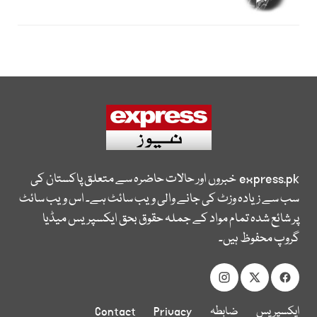
express.pk
خبروں اور حالات حاضرہ سے متعلق پاکستان کی
سب سے زیادہ وزٹ کی جانے والی ویب سائٹ ہے۔ اس ویب سائٹ
پر شائع شدہ تمام مواد کے جملہ حقوق بحق ایکسپریس میڈیا
گروپ محفوظ ہیں۔
ایکسپریس
ضابطہ
Privacy
Contact