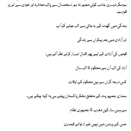
ہو مگر دوسری جانب کوئی مجبور نہ ہو، استحصال سے پاک معاشرہ اور خودی سے لبریز
قوم ہو۔
بندگی میں گھٹ کے رہ جاتی ہے اک جوئے کم آب
اور آزادی میں بحر بیکراں ہے زندگی
قوموں کی آزادی کے لیے پھر اقبال اصرار کرتے نظر آتے ہیں:
آزاد کی اک آن ہے محکوم کا اک سال
کس درجہ گراں سیر ہیں محکوم کے اوقات
ہماری جمہوریت کے متعلق مفکر پاکستان پہلے ہی یہ کہہ چکے ہیں۔
ہے وہی ساز کہن مغرب کا جمہوری نظام
جس کے پردوں میں نہیں غیر از نوائے قیصری