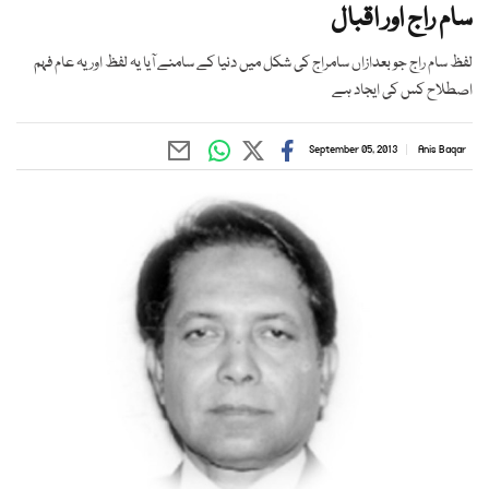
سام راج اور اقبال
لفظ سام راج جو بعدازاں سامراج کی شکل میں دنیا کے سامنے آیا یہ لفظ اور یہ عام فہم
اصطلاح کس کی ایجاد ہے
September 05, 2013
Anis Baqar