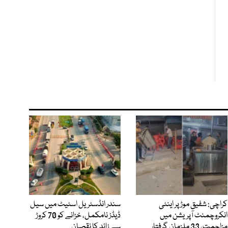
کراچی: شفیق موڑ پر اینٹی
سندر انڈسٹریل اسٹیٹ میں سیل
انکروچمنٹ آپریشن میں
ڈیڈز نامکمل، خزانے کو 70 کروڑ
مزاحمت، 33 ملزمان گرفتار
سے زائد کا نقصان