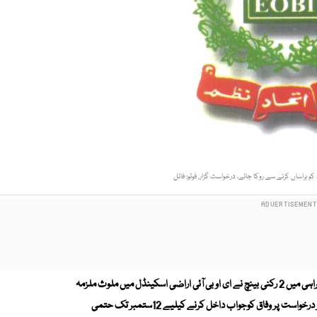
کو ہراساں کرنے سے روکا جائے، درخواست گزار. فوٹو: فائل
سندھ ہائیکورٹ کے جسٹس محمد علی مظہر کی سربراہی میں 2 رکنی بینچ نے ای او بی آئی اراضی اسکینڈل میں ملوث ملزمہ
ماہم مرزاکے خاوند نجیب رحیم کے بینک اکائونٹس منجمدکرنے کے خلاف دائر درخواست پر وفاق کوجواب داخل کرنے کیلیے 12ستمبر تک حتمی