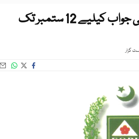
ای او بی آئی اسکینڈل حکومتی جواب کیلیے 12 ستمبر تک
ست گزار