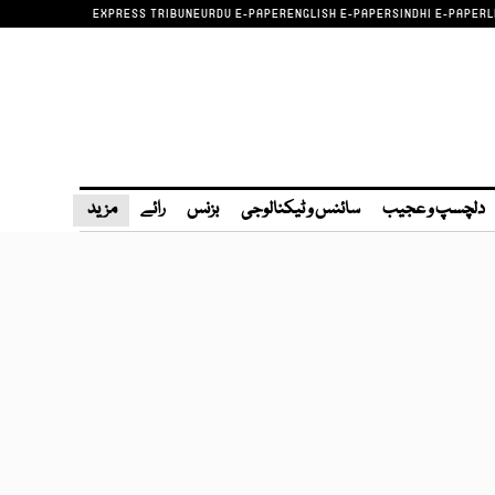
EXPRESS TRIBUNE
URDU E-PAPER
ENGLISH E-PAPER
SINDHI E-PAPER
L
دلچسپ و عجیب
سائنس و ٹیکنالوجی
بزنس
رائے
مزید