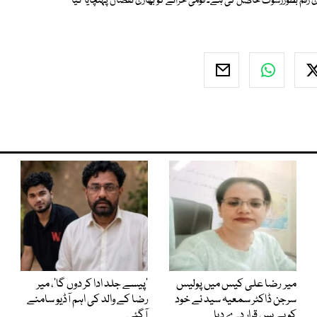
ری رقم بطوررشوت حاصل کی ہے۔ قومی خزانے کو بھاری نقصان پہنچایا گیا
میر رضا علی کیس میں پولیس
’پیسے جلد ادا کر دوں گا‘، میر
سرجن ڈاکٹر سمعیہ سید نے خود
رضا کے والد کی اہم آڈیو سامنے
کو بے بس قرار دے دیا
آگئی