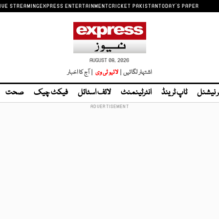
IVE STREAMING
EXPRESS ENTERTAINMENT
CRICKET PAKISTAN
TODAY'S PAPER
AUGUST 08, 2026
اشتہار لگائیں |
لائیو ٹی وی
| آج کا اخبار
ر نیشنل
ٹاپ ٹرینڈ
انٹرٹینمنٹ
لائف اسٹائل
فیکٹ چیک
صحت