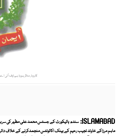
کاروبار متاثر ہورہا ہے،ایف آئی اے 
ISLAMABAD: