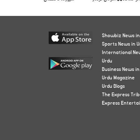
Showbiz News in
Sports News in U
International Ne
Urdu
Business News in
Urdu Magazine
Urdu Blogs
The Express Tri
Express Enterta