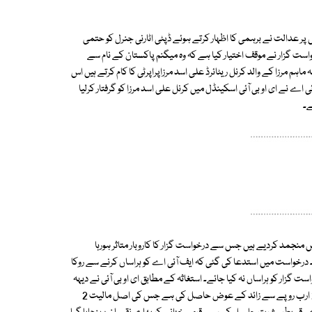
 پر عدالت نے برہمی کا اظہار کرتے ہوئے ڈپٹی اٹارنی جنرل کو حتمی
 کرایا جائے، درخواست گزار نے موقف اختیار کیا ہے کہ وہ میگنم پاکستان کے نام سے
 سے 21جنوری2000کو شادی کی، ان کی اہلیہ ماہم مرزا کے والد کرنل ریٹائرڈ علی اسد مرزاپراپرٹی کا کام کرتے ہیں اس
 اے نے ای او بی آئی اسکینڈل میں کرنل علی اسد مرزا کو گرفتار کرلیا
ے۔
یصل بینک اور بارکلیز بینک میں درخواست گزار کے 5 اکائونٹس منجمد کردیے ہیں جس سے درخواست گزار کا کاروبار متاثر ہورہا
درخواست میں استدعا کی گئی کہ ایف آئی اے کو ہراساں کرنے سے روکا
زار کو ہراساں نہ کیا جائے۔ استغاثہ کے مطابق ای او بی آئی نے دیہہ
مہران، ملیر میں اراضی ،سروے نمبر536 اور537 نگہت اسد اور ماہم مرزا سے 2 ارب روپے سے زائد کے عوض حاصل کی ہے جس کی اصل مالیت 2