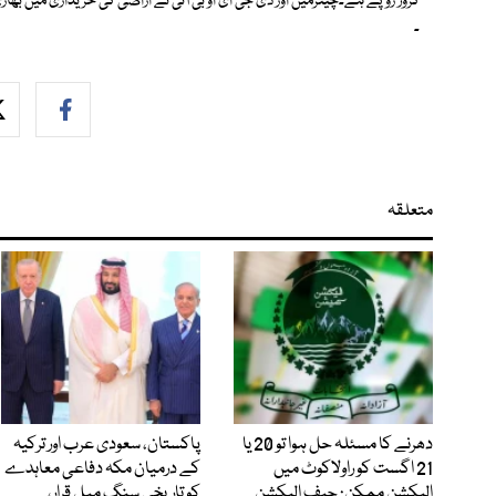
کروڑ روپے ہے۔چیئرمین اور ڈی جی ای او بی آئی نے اراضی کی خریداری میں بھا
۔
متعلقہ
دھرنے کا مسئلہ حل ہوا تو 20 یا
پاکستان، سعودی عرب اور ترکیہ
21 اگست کو راولاکوٹ میں
کے درمیان مکہ دفاعی معاہدے
الیکشن ممکن: چیف الیکشن
کو تاریخی سنگ میل قرار،