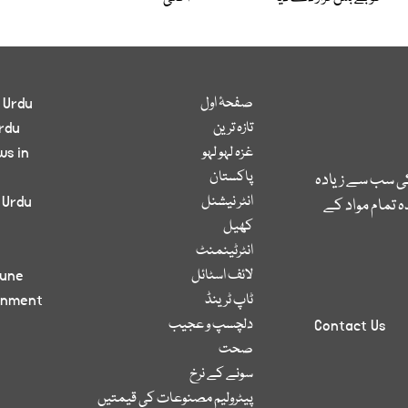
صفحۂ اول
 Urdu
تازہ ترین
rdu
غزہ لہو لہو
ws in
پاکستان
کی سب سے زیادہ
انٹر نیشنل
 Urdu
 تمام مواد کے
کھیل
انٹرٹینمنٹ
لائف اسٹائل
bune
ٹاپ ٹرینڈ
inment
دلچسپ و عجیب
Contact Us
صحت
سونے کے نرخ
پیٹرولیم مصنوعات کی قیمتیں