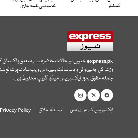
کمشنر
خصوصی نغمہ جاری
express.pk
خبروں اور حالات حاضرہ سے متعلق پاکستان 
وزٹ کی جانے والی ویب سائٹ ہے۔ اس ویب سائٹ پر شائع شدہ
جملہ حقوق بحق ایکسپریس میڈیا گروپ محفوظ ہیں۔
ایکسپریس کے بارے میں
ضابطہ اخلاق
Privacy Policy