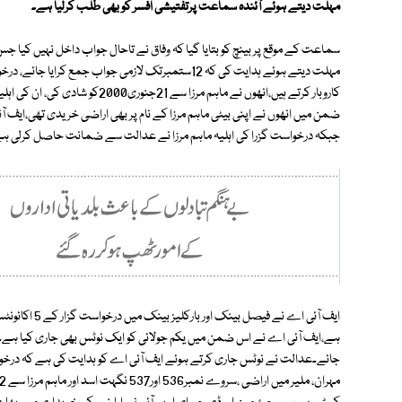
مہلت دیتے ہوئے آئندہ سماعت پرتفتیشی افسر کو بھی طلب کرلیا ہے۔
سماعت کے موقع پر بینچ کو بتایا گیا کہ وفاق نے تاحال جواب داخل نہیں کیا جس
مہلت دیتے ہوئے ہدایت کی کہ 12ستمبرتک لازمی جواب جمع
کاروبار کرتے ہیں،انھوں نے ماہم مرزا
ضمن میں انھوں نے اپنی بیٹی ماہم مرزا کے نام پر بھی اراضی خریدی تھی،ایف آئی
جبکہ درخواست گزرا کی اہلیہ ماہم مرزا نے عدالت سے ضمانت حاصل کرلی ہ
ایف آئی اے نے ف
ہے،ایف آئی اے نے اس ضمن میں یکم جولائی کو ایک نوٹس بھی جاری کیا ہے۔ 
جائے۔عدالت نے نوٹس جاری کرتے ہوئے ایف آئی اے کو ہدایت کی ہے کہ درخواست گ