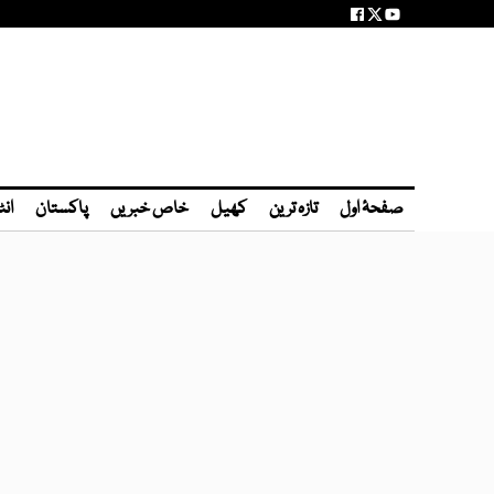
صفحۂ اول
تازہ ترین
کھیل
خاص خبریں
پاکستان
انٹ