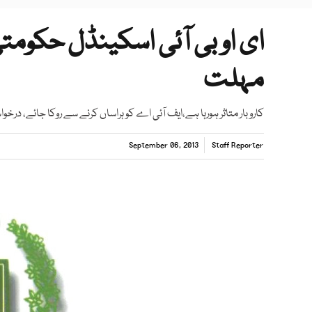
مہلت
کاروبار متاثر ہورہا ہے،ایف آئی اے کو ہراساں کرنے سے روکا جائے، درخوا
September 06, 2013
Staff Reporter