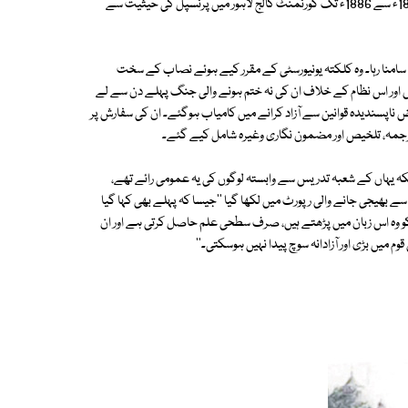
وقت کنگز کالج لندن میں عربی اور مسلم لاء کے پروفیسر تھے۔ ڈاکٹر لٹنر نے 1864ء سے 1886ء تک گورنمنٹ کالج لاہور میں پرنسپل کی حیثیت سے
ا سامنا رہا۔ وہ کلکتہ یونیورسٹی کے مقرر کیے ہوئے نصاب کے سخت
یں اور اس نظام کے خلاف ان کی نہ ختم ہونے والی جنگ پہلے دن سے لے
ے بعض ناپسندیدہ قوانین سے آزاد کرانے میں کامیاب ہوگئے۔ ان کی سفارش پر
ترجمہ، تلخیص اور مضمون نگاری وغیرہ شامل کیے گئے۔
بلکہ یہاں کے شعبہ تدریس سے وابستہ لوگوں کی یہ عمومی رائے تھے،
ٹ کی طرف سے بھیجی جانے والی رپورٹ میں لکھا گیا ''جیسا کہ پہلے بھی کہا گیا
وہ اس زبان میں پڑھتے ہیں، صرف سطحی علم حاصل کرتی ہے اور ان
 میں بڑی اور آزادانہ سوچ پیدا نہیں ہوسکتی۔''