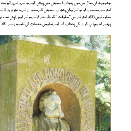
جدوجہد کی۔حال ہی میں پنجاب ا سمبلی میں پیش کیے جانے والے پرائیویٹ ممبر
لٹنر سے منسوب کیا جائے لیکن پنجاب اسمبلی کے ممبران نے یہ تجویز رد کرتے ہ
معلوم نہیں ڈاکٹر لٹنر نے اس ''حقیقت'' کو نظرانداز کرتے ہوئے کیوں اپنی ت
پہلے کہ ہم آپ کو ان کی پنجاب کے لیے تعلیمی خدمات کی تفصیل سے آگاہ کریں،