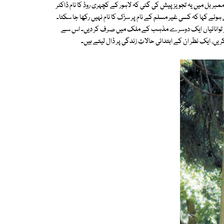
 بل میں یہ تجویز پیش کی گئی کہ لاہور کے کچہری روڈ کا نام ڈاکٹر
وئے کہا کہ کسی غیر مسلم کے نام پر سڑک کا نام نہیں رکھا جا سکتا۔
مام تر توانائیاں ایک دوسرے مذہب کے ملک میں صرف کر دیں۔ اس سے
 ایک نظر ان کے ابتدائی حالاتِ زندگی پر ڈال لیتے ہیں۔