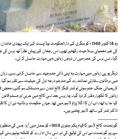
وہ 14اکتوبر 1940ء کو ہنگری کے دارالحکومت بوڈاپسٹ کے ایک یہودی
کی غیر معمولی صلاحیت رکھتے تھے۔ اس رجحان کے پیش نظر آٹھ برس کی عمر م
گیا۔ دس برس کی عمر میں ان دونوں زبانوں میں مہارت حاصل کر لی۔
میں برطانوی سفارتی نمائندے کے مترجم درجہ اول کی حیثیت سے تقرر ہو گی
زبانوں کا لکچرار مقرر کر دیا گیا۔ چار برس بعد اسی کالج میں عربی اور مسلم قان
کیا جا رہا تھا۔ اب ان کا اگلا پڑاؤ لاہور میں تھا، جہاں حکومت برطانیہ نے ان کا
ڈاکٹر لٹنر کے ساتھ لاہور چلتے ہیں۔
_________
سپریم گورنمنٹ نے اس کی توثیق کی اور اسی سال ادارے کو کلکتہ یونیورسٹی کے م