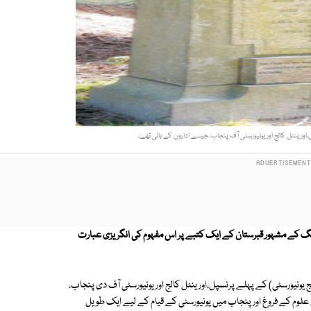
،اورینٹل کالج اور یونیورسٹی آف پنجاب، جیسے اداروں کے بانی تھے۔
کنگ کے مشہور قبرستان کے ایک کتبے پر اس مفہوم کی انگریزی عبارت
ج یونیورسٹی) کے پہلے پرنسپل،اورینٹل کالج اور یونیورسٹی آف دی پنجاب،
علوم کے فروغ اور پنجاب میں یونیورسٹی کے قیام کے لیے ایک طویل