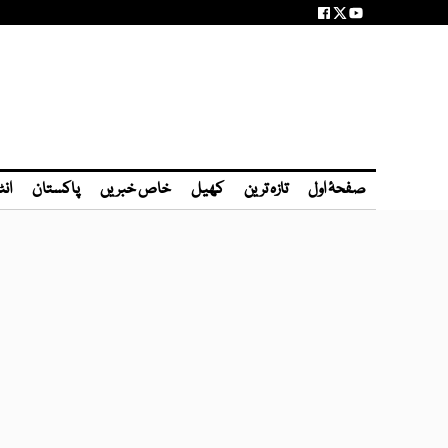
صفحۂ اول
تازہ ترین
کھیل
خاص خبریں
پاکستان
انٹ