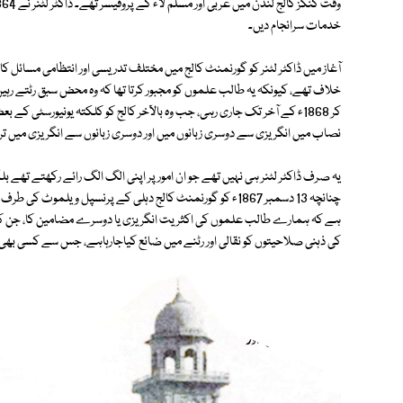
خدمات سرانجام دیں۔
آغاز میں ڈاکٹر لٹنر کو گورنمنٹ کالج میں مختلف تدریسی اور انتظامی مسائل ک
خلاف تھے، کیونکہ یہ طالب علموں کو مجبور کرتا تھا کہ وہ محض سبق رٹتے رہ
کر 1868ء کے آخر تک جاری رہی، جب وہ بالآخر کالج کو کلکتہ یونیورسٹی ک
نصاب میں انگریزی سے دوسری زبانوں میں اور دوسری زبانوں سے انگریزی میں 
یہ صرف ڈاکٹر لٹنر ہی نہیں تھے جو ان امور پر اپنی الگ الگ رائے رکھتے تھے 
چنانچہ 13 دسمبر 1867ء کو گورنمنٹ کالج دہلی کے پرنسپل ویلمو
ہے کہ ہمارے طالب علموں کی اکثریت انگریزی یا دوسرے مضامین کا، جن کو 
کی ذہنی صلاحیتوں کو نقالی اور رٹنے میں ضائع کیاجارہاہے، جس سے کسی بھی قوم