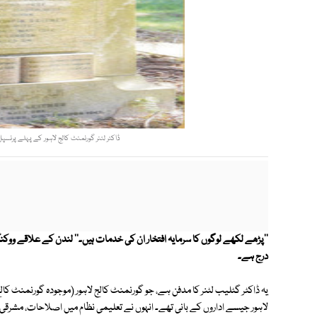
ڈاکٹر لٹنر گورنمنٹ کالج لاہور کے پہلے پرنسپل
''پڑھے لکھے لوگوں کا سرمایہ افتخار ان کی خدمات ہیں۔'' لندن کے علاقے وو
درج ہے۔
یہ ڈاکٹر گٹلیب لٹنر کا مدفن ہے، جو گورنمنٹ کالج لاہور (موجودہ گورنمنٹ کال
لاہور جیسے اداروں کے بانی تھے۔ انہوں نے تعلیمی نظام میں اصلاحات، مشرقی 