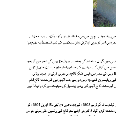
 خاندان میں پیدا ہوئے۔ بچپن میں ہی مختلف زبانوں کو سیکھنے اور سمجھنے
یں لٹنر کو عربی اور ترکی زبان سیکھنے کے لئے قسطنطنیہ بھیج دیا
دیگر یورپی زبانوں میں مہارت وہ اپنی ذاتی جدوجہد سے حاصل کرتے رہے۔ زبان دانی میں گہری استعداد کی وجہ سے صرف 15 برس کی عمر میں کریمیا
ا، جس میں کرنل کے عہدے کے مساوی تنخواہ اور مراعات حاصل تھیں۔
کریمیائی جنگ ختم ہوئی تو لٹنر کنگز کالج لندن سے منسلک ہو گئے۔ محض 19 برس کی عمر میں انہیں کنگز کالج میں عربی' ترکی اور جدید یونانی
ون کے پروفیسر بن گئے۔ یہ وہی دور ہے جب لاہور میں گورنمنٹ کالج قائم
 تقرر گورنمنٹ کالج لاہور کے پہلے پرنسپل کی حیثیت سے کر دیا تھا۔ آئیے
گورنمنٹ کالج لاہور کا قیام یکم جنوری 1864ء کو عمل میں آیا، جس کی منظوری لیفٹیننٹ گورنر نے 1863ء کے بجٹ میں دی تھی۔ 15 اپریل 1864ء کو
اتحت کردیا گیا۔ ڈاکٹر جی ڈبلیو لٹنر کالج کے پرنسپل مقرر ہوئے جو اس