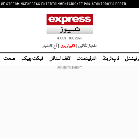
IVE STREAMING
EXPRESS ENTERTAINMENT
CRICKET PAKISTAN
TODAY'S PAPER
AUGUST 06, 2026
اشتہار لگائیں |
لائیو ٹی وی
| آج کا اخبار
ر نیشنل
ٹاپ ٹرینڈ
انٹرٹینمنٹ
لائف اسٹائل
فیکٹ چیک
صحت