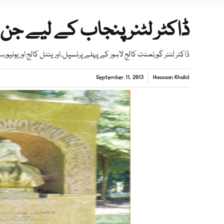
ڈاکٹر لٹنر پنجاب کے لیے جن
ڈاکٹر لٹنر گورنمنٹ کالج لاہور کے پہلے پرنسپل،اورینٹل کالج اور یونی
September 11, 2013
Hassaan Khalid