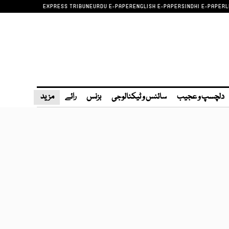
EXPRESS TRIBUNE
URDU E-PAPER
ENGLISH E-PAPER
SINDHI E-PAPER
L
دلچسپ و عجیب
سائنس و ٹیکنالوجی
بزنس
رائے
مزید