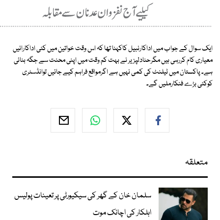
ایک سوال کے جواب میں اداکارنبیل کاکہنا تھا کہ اس وقت خواتین میں کئی اداکارائیں
معیاری کام کررہی ہیں مگرحنادلپزیر نے بہت کم وقت میں اپنی محنت سے جگہ بنائی
ہے۔ پاکستان میں ٹیلنٹ کی کمی نہیں ہے اگرمواقع فراہم کیے جائیں توانڈسٹری
کوکئی بڑے فنکارملیں گے۔
متعلقہ
سلمان خان کے گھر کی سیکیورٹی پر تعینات پولیس
اہلکار کی اچانک موت