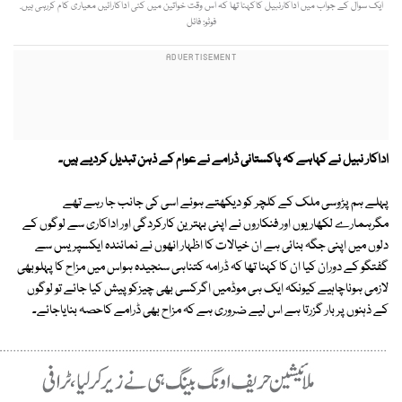
ایک سوال کے جواب میں اداکارنبیل کاکہنا تھا کہ اس وقت خواتین میں کئی اداکارائیں معیاری کام کررہی ہیں.
فوٹو: فائل
اداکار نبیل نے کہاہے کہ پاکستانی ڈرامے نے عوام کے ذہن تبدیل کردیے ہیں۔
پہلے ہم پڑوسی ملک کے کلچر کو دیکھتے ہوئے اسی کی جانب جا رہے تھے
مگرہمارے لکھاریوں اور فنکاروں نے اپنی بہترین کارکردگی اور اداکاری سے لوگوں کے
دلوں میں اپنی جگہ بنائی ہے ان خیالات کا اظہار انھوں نے نمائندہ ایکسپریس سے
گفتگو کے دوران کیا ان کا کہنا تھا کہ ڈرامہ کتناہی سنجیدہ ہواس میں مزاح کا پہلوبھی
لازمی ہوناچاہیے کیونکہ ایک ہی موڈمیں اگرکسی بھی چیزکوپیش کیا جائے تو لوگوں
کے ذہنوں پر بار گزرتا ہے اس لیے ضروری ہے کہ مزاح بھی ڈرامے کاحصہ بنایاجائے۔