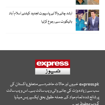
ارشد چائے والا نے پاسپورٹ تجدید کیلئے اسلام آباد
ہائیکورٹ سے رجوع کرلیا
express.pk
خبروں اور حالات حاضرہ سے متعلق پاکستان کی
سب سے زیادہ وزٹ کی جانے والی ویب سائٹ ہے۔ اس ویب سائٹ
پر شائع شدہ تمام مواد کے جملہ حقوق بحق ایکسپریس میڈیا
گروپ محفوظ ہیں۔