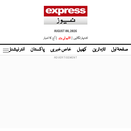
AUGUST 08, 2026
اشتہار لگائیں |
لائیو ٹی وی
| آج کا اخبار
صفحۂ اول
تازہ ترین
کھیل
خاص خبریں
پاکستان
انٹر نیشنل
ٹا