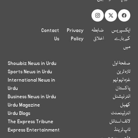
ایکسپریس
ضابطہ
Privacy
Contact
کے بارے
اخلاق
Policy
Us
میں
صفحۂ اول
Showbiz News in Urdu
تازہ ترین
Sports News in Urdu
غزہ لہو لہو
International News in
پاکستان
Urdu
انٹر نیشنل
Business News in Urdu
کھیل
Urdu Magazine
انٹرٹینمنٹ
Urdu Blogs
لائف اسٹائل
The Express Tribune
ٹاپ ٹرینڈ
Express Entertainment