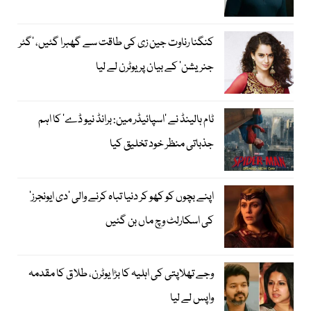
کنگنا رناوت جین زی کی طاقت سے گھبرا گئیں، ’گٹر
جنریشن‘ کے بیان پر یوٹرن لے لیا
ٹام ہالینڈ نے ’اسپائیڈر مین: برانڈ نیو ڈے‘ کا اہم
جذباتی منظر خود تخلیق کیا
اپنے بچوں کو کھو کر دنیا تباہ کرنے والی ’دی ایونجرز‘
کی اسکارلٹ وچ ماں بن گئیں
وجے تھلاپتی کی اہلیہ کا بڑا یوٹرن، طلاق کا مقدمہ
واپس لے لیا