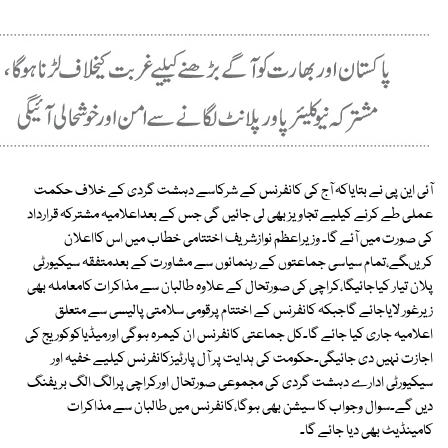
آئی این پی نے بتایاکہ آج کی کانفرنس کے شرکاسے دہشت گردی کے خلاف حکمت
عملی طے کرنے کیلیے تجاویز بھی لی جائیں گی جس کے بعداعلامیہ مشترکہ قرارداد
کی صورت میں آئے گا۔ وزیراعظم نوازشریف اختتامی خطاب میں اس کااعلان
کریںگے،تمام سیاسی جماعتوں کے رہنمائوں سے مشاورت کے بعدمتفقہ سیکیورٹی
پلان تیار کیاجائیگا،کراچی کی صورتحال کے علاوہ طالبان سے مذاکرات کامعاملہ بھی
زیرغور لایاجائے گاجبکہ کانفرنس کے اختتام پرقومی سلامتی پالیسی سے متعلق
اعلامیہ جاری کیا جائے گا۔کل جماعتی کانفرنس ان کیمرہ ہوگی اورمیڈیاکوکوریج کی
اجازت نہیں دی جائیگی۔حکومت کی ہدایت پر آل پارٹیزکانفرنس کیلیے خفیہ اور
سیکیورٹی ادارے دہشت گردی کی مجموعی صورتحال اورکراچی پرالگ الگ بریفنگ
دیں گے۔سوال وجواب کا سیشن بھی ہوگا،کانفرنس میں طالبان سے مذاکرات
کامینڈیٹ بھی دیا جائے گا۔