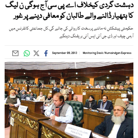
دہشت گردی کیخلاف اے پی سی آج ہوگی ن لیگ
کا ہتھیار ڈالنے والے طالبان کو معافی دینے پر غور
حکومتی پیشکش نہ ماننے پرسخت کارروائی کی جائے گی،کل جماعتی کانفرنس میں
آرمی چیف اور ڈی جی آئی ایس آئی بریفنگ دینگے
September 09, 2013
Monitoring Desk
/
Numaindgan Express