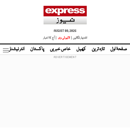
AUGUST 09, 2026
اشتہار لگائیں |
لائیو ٹی وی
| آج کا اخبار
صفحۂ اول
تازہ ترین
کھیل
خاص خبریں
پاکستان
انٹر نیشنل
ٹا