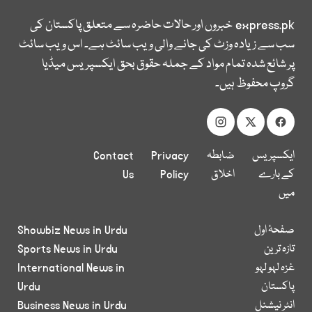
express.pk
خبروں اور حالات حاضرہ سے متعلق پاکستان کی
سب سے زیادہ وزٹ کی جانے والی ویب سائٹ ہے۔ اس ویب سائٹ
پر شائع شدہ تمام مواد کے جملہ حقوق بحق ایکسپریس میڈیا
گروپ محفوظ ہیں۔
ایکسپریس
ضابطہ
Privacy
Contact
کے بارے
اخلاق
Policy
Us
میں
صفحۂ اول
Showbiz News in Urdu
تازہ ترین
Sports News in Urdu
غزہ لہو لہو
International News in
پاکستان
Urdu
انٹر نیشنل
Business News in Urdu