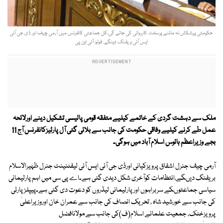
حکومتی پیشکش نہ ماننے پرسخت کارروائی کی جائے گی،کل جماعتی کانفرنس میں آرمی چیف اور ڈی جی آئی
ایس آئی بریفنگ دینگے. فوٹو: آئی این پی
ملک سے دہشت گردی کے خاتمے کیلیے متفقہ قومی پالیسی تشکیل دینے اورلائحہ
عمل طے کرنے کیلیے وفاقی حکومت کی جانب سے بلائی گئی آل پارٹیزکانفرنس آج 11
بجے وزیراعظم ہائوس اسلام آباد میں ہوگی۔
آرمی چیف جنرل اشفاق پرویزکیانی اورڈی جی آئی ایس آئی لیفٹنینٹ جنرل ظہیرالاسلام
بریفنگ دیںگے،انتظامات کوآخری شکل دیدی گئی ہے۔اے پی سی میں اہم پارلیمانی
سیاسی جماعتوںکے سربراہوں اورپارلیمانی لیڈروں کو دعوت دی گئی ہے۔پیپلزپارٹی
کی جانب سے خورشید شاہ ، تحریک انصاف کی جانب سے عمران خان اوروزیراعلیٰ
پرویزخٹک، جمعیت علمائے اسلام(ف)کی جانب سے مولانافضل