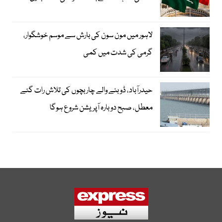
لاہور میں مون سون کی بارش سے موسم خوشگوار،
گرمی کی شدت میں کمی
حیدرآباد، ڈوبنے والے چار بچوں کی تلاش رات گئے
معطل، صبح دوبارہ آپریشن شروع ہوگا