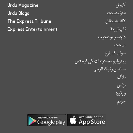
کھیل
Urdu Magazine
انٹرٹینمنٹ
Urdu Blogs
لائف اسٹائل
The Express Tribune
ٹاپ ٹرینڈ
Express Entertainment
دلچسپ و عجیب
صحت
سونے کے نرخ
پیٹرولیم مصنوعات کی قیمتیں
سائنس و ٹیکنالوجی
بلاگ
بزنس
ویڈیوز
جرائم