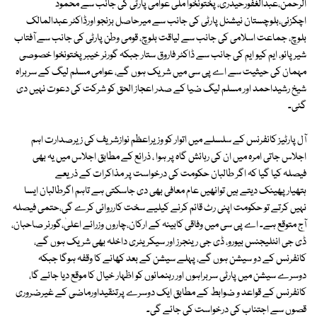
الرحمٰن،عبدالغفورحیدری، پختونخوا ملی عوامی پارٹی کی جانب سے محمود
اچکزئی،بلوچستان نیشنل پارٹی کی جانب سے میرحاصل بزنجو اورڈاکٹر عبدالمالک
بلوچ، جماعت اسلامی کی جانب سے لیاقت بلوچ، قومی وطن پارٹی کی جانب سے آفتاب
شیر پائو، ایم کیو ایم کی جانب سے ڈاکٹر فاروق ستار جبکہ گورنر خیبرپختونخوا خصوصی
مہمان کی حیثیت سے اے پی سی میں شریک ہوں گے، عوامی مسلم لیگ کے سربراہ
شیخ رشیداحمد اور مسلم لیگ ضیا کے صدر اعجاز الحق کو شرکت کی دعوت نہیں دی
گئی۔
آل پارٹیز کانفرنس کے سلسلے میں اتوار کو وزیراعظم نوازشریف کی زیرصدارت اہم
اجلاس جاتی امرہ میں ان کی رہائش گاہ پر ہوا ، ذرائع کے مطابق اجلاس میں یہ بھی
فیصلہ کیا گیا کہ اگر طالبان حکومت کی درخواست پر مذاکرات کے ذریعے
ہتھیارپھینک دیتے ہیں توانھیں عام معافی بھی دی جاسکتی ہے تاہم اگرطالبان ایسا
نہیں کرتے تو حکومت اپنی رٹ قائم کرنے کیلیے سخت کارروائی کرے گی،حتمی فیصلہ
آج متوقع ہے۔ اے پی سی میں وفاقی کابینہ کے ارکان،چاروں وزرائے اعلیٰ،گورنر صاحبان،
ڈی جی انٹلیجنس بیورو، ڈی جی رینجرز اور سیکریٹری داخلہ بھی شریک ہوں گے،
کانفرنس کے دو سیشن ہوں گے، پہلے سیشن کے بعد کھانے کا وقفہ ہوگا جبکہ
دوسرے سیشن میں پارٹی سربراہوں اور رہنمائوں کو اظہار خیال کا موقع دیا جائے گا،
کانفرنس کے قواعد و ضوابط کے مطابق ایک دوسرے پرتنقیداورماضی کے غیرضروری
قصوں سے اجتناب کی درخواست کی جائے گی۔