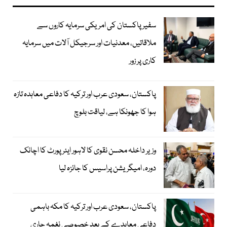
سفیر پاکستان کی امریکی سرمایہ کاروں سے
ملاقاتیں، معدنیات اور سرجیکل آلات میں سرمایہ
کاری پر زور
پاکستان، سعودی عرب اور ترکیہ کا دفاعی معاہدہ تازہ
ہوا کا جھونکا ہے، لیاقت بلوچ
وزیر داخلہ محسن نقوی کا لاہور ایئر پورٹ کا اچانک
دورہ، امیگریشن پراسیس کا جائزہ لیا
پاکستان، سعودی عرب اور ترکیہ کا مکہ باہمی
دفاعی معاہدے کے بعد خصوصی نغمہ جاری