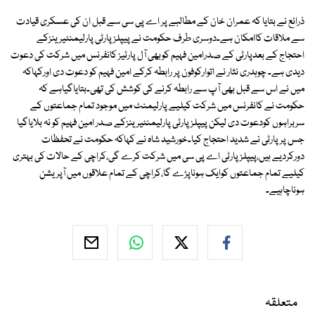
ذرائع نے بتایا کہ عمران خان کے مطالبے پر اے پی سی سے قبل ان کی عسکری قیادت
سے ملاقات کاامکان ہے۔دوسری طرف حکومت نے پیپلزپارٹی پارلیمنٹیرینزکے
احتجاج کے بعدپارٹی کے صدرامین فہیم کوبھی آل پارٹیز کانفرنس میں شرکت کی دعوت
دیدی ہے۔ چوہدری نثار نے اتوارکوفون پر رابطہ کرکے امین فہیم کو دعوت دی اورکہاکہ
میں نے اس سے قبل بھی آپ سے رابطہ کرنے کی کوشش کی تھی۔بتایاگیاہے کہ
حکومت نے کانفرنس میں شرکت کیلیے پارلیمنٹ میں موجود تمام جماعتوں کے
سربراہوں کودعوت دی لیکن پیپلزپارٹی پارلیمنٹیرینزکے صدر امین فہیم کو نہ بلایاگیا
جس پر پارٹی نے شدید احتجاج کیا۔خورشید شاہ نے کہاکہ حکومت نے تحفظات
دورکردیے ہیں،پیپلزپارٹی اے پی سی میں شرکت کرے گی،کراچی کے حالات کی بہتری
کیلیے تمام جماعتوں کوایک ہوناپڑے گا،کراچی کے تمام علاقوں میں آپریشن
ہوناچاہیے۔
متعلقہ