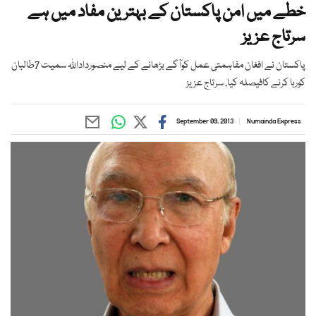
خطے میں امن پاکستان کے بہترین مفاد میں ہے
سرتاج عزیز
پاکستان نے افغان مفاہمتی عمل کوآگے بڑھانے کے لیے منصورداداللہ سمیت 7طالبان
کورہا کرنے کافیصلہ کیا, سرتاج عزیز
September 09, 2013
Numainda Express