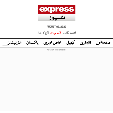
AUGUST 08, 2026
اشتہار لگائیں |
لائیو ٹی وی
| آج کا اخبار
صفحۂ اول
تازہ ترین
کھیل
خاص خبریں
پاکستان
انٹر نیشنل
ٹا