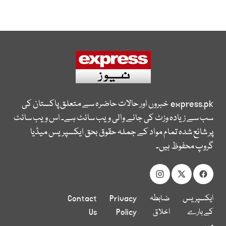
express.pk
خبروں اور حالات حاضرہ سے متعلق پاکستان کی
سب سے زیادہ وزٹ کی جانے والی ویب سائٹ ہے۔ اس ویب سائٹ
پر شائع شدہ تمام مواد کے جملہ حقوق بحق ایکسپریس میڈیا
گروپ محفوظ ہیں۔
ایکسپریس
ضابطہ
Privacy
Contact
کے بارے
اخلاق
Policy
Us