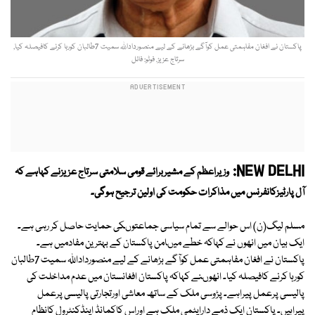
پاکستان نے افغان مفاہمتی عمل کوآگے بڑھانے کے لیے منصورداداللہ سمیت 7طالبان کورہا کرنے کافیصلہ کیا,
سرتاج عزیز. فوٹو: فائل
NEW DELHI:
وزیراعظم کے مشیربرائے قومی سلامتی سرتاج عزیزنے کہاہے کہ
آل پارٹیزکانفرنس میں مذاکرات حکومت کی اولین ترجیح ہوگی۔
مسلم لیگ(ن) اس حوالے سے تمام سیاسی جماعتوںکی حمایت حاصل کر رہی ہے۔
ایک بیان میں انھوں نے کہاکہ خطے میںامن پاکستان کے بہترین مفادمیں ہے۔
پاکستان نے افغان مفاہمتی عمل کوآگے بڑھانے کے لیے منصورداداللہ سمیت 7طالبان
کورہا کرنے کافیصلہ کیا۔ انھوںنے کہاکہ پاکستان افغانستان میں عدم مداخلت کی
پالیسی پرعمل پیراہے۔ پڑوسی ملک کے ساتھ معاشی اورتجارتی پالیسی پرعمل
پیراہیں۔ پاکستان ایک ذمے دارایٹمی ملک ہے اوراس کاکمانڈ اینڈکنٹرول کانظام