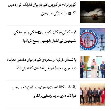
گوجرانوالہ: دو گروپوں کے درمیان فائرنگ کی زد میں
آکر 19 سالہ لڑکی جاں بحق
فیسکو کی نجکاری کیلیے 12ملکی و غیر ملکی
کمپنیوں نے اظہارِ دلچسپی جمع کروا دیا
پاکستان، ترکیہ اور سعودی کے درمیان دفاعی معاہدہ
دہائیوں پر محیط تاریخی تعلقات کا قدرتی ارتقا
پاک امریکا اقتصادی تعاون، سویا بین شعبے میں
شراکت داری مزید بڑھانے پر اتفاق