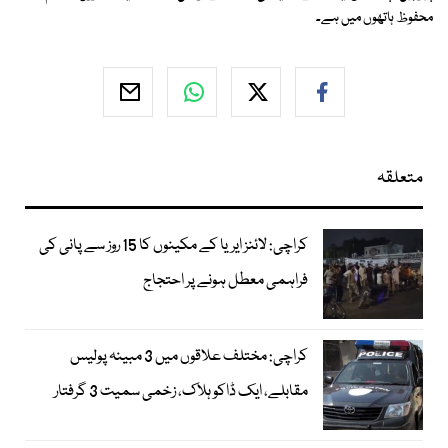
محفوظ ہاتھوں میں ہے۔
متعلقہ
کراچی: لائنز ایریا کے مکینوں کا 15 روز سے پانی کی
فراہمی معطل ہونے پر احتجاج
کراچی: مختلف علاقوں میں 3 مبینہ پولیس
مقابلے، ایک ڈاکو ہلاک، زخمی سمیت 3 گرفتار