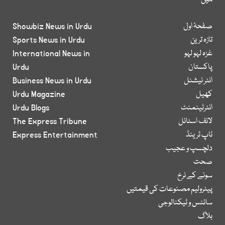
میں
صفحۂ اول
Showbiz News in Urdu
تازہ ترین
Sports News in Urdu
غزہ لہو لہو
International News in
پاکستان
Urdu
انٹر نیشنل
Business News in Urdu
کھیل
Urdu Magazine
انٹرٹینمنٹ
Urdu Blogs
لائف اسٹائل
The Express Tribune
ٹاپ ٹرینڈ
Express Entertainment
دلچسپ و عجیب
صحت
سونے کے نرخ
پیٹرولیم مصنوعات کی قیمتیں
سائنس و ٹیکنالوجی
بلاگ