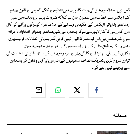
قبل ازیں عبدالعلیم خان کی رہائشگاہ پر ضلعی تنظیم، ورکنگ کمیٹی اور ٹائون صدور
کے اجلاس سے خطاب میں عمران خان نے کہاکہ ضرورت پڑنے پر پنجاب میں غیر
جماعتی بلدیاتی الیکشن کے حکومتی فیصلے کے خلاف عوام کوسڑکوں پر آنے کی کال
دوں گااور اس کا آغاز لاہور سے ہوگا، پنجاب میں غیرجماعتی بلدیاتی انتخابات آمرانہ
سوچ کے عکاس ہیں،اس فیصلے کو قبول نہیں کریں گے،بلدیاتی انتخابات کو جمہوری
تقاضوں کے مطابق بنانے کے لہے اسمبلیوں کے اندر اور باہر جدوجہد جاری
رکھیںگے،پارٹی عہدیدار اور کارکن بھرپور عزم وحوصلے کے ساتھ بلدیاتی انتخابات کی
تیاری شروع کردیں،تحریک انصاف اسمبلیوں کے اندر اور باہر آئین و قانون کی پاسداری
سے پیچھے نہیں ہٹے گی۔
متعلقہ