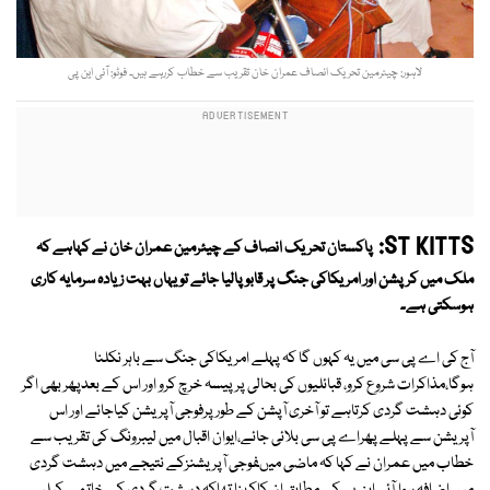
لاہور: چیئرمین تحریک انصاف عمران خان تقریب سے خطاب کررہے ہیں۔ فوٹو: آئی این پی
ST KITTS:
پاکستان تحریک انصاف کے چیئرمین عمران خان نے کہاہے کہ
ملک میں کرپشن اور امریکاکی جنگ پر قابو پالیا جائے تویہاں بہت زیادہ سرمایہ کاری
ہوسکتی ہے۔
آج کی اے پی سی میں یہ کہوں گا کہ پہلے امریکاکی جنگ سے باہر نکلنا
ہوگا،مذاکرات شروع کرو، قبائلیوں کی بحالی پر پیسہ خرچ کرو اور اس کے بعدپھر بھی اگر
کوئی دہشت گردی کرتاہے تو آخری آپشن کے طورپرفوجی آپریشن کیاجائے اور اس
آپریشن سے پہلے پھراے پی سی بلائی جائے،ایوان اقبال میں لیبرونگ کی تقر یب سے
خطاب میں عمران نے کہا کہ ماضی میںفوجی آپریشنزکے نتیجے میں دہشت گردی