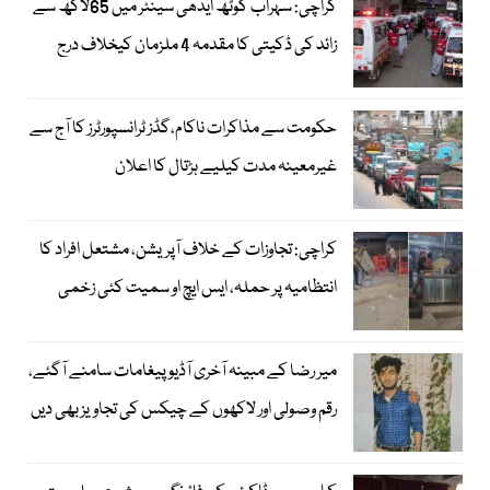
کراچی: سہراب گوٹھ ایدھی سینٹر میں 65لاکھ سے
زائد کی ڈکیتی کا مقدمہ 4 ملزمان کیخلاف درج
حکومت سے مذاکرات ناکام،گڈز ٹرانسپورٹرز کا آج سے
غیرمعینہ مدت کیلیے ہڑتال کا اعلان
کراچی: تجاوزات کے خلاف آپریشن، مشتعل افراد کا
انتظامیہ پر حملہ، ایس ایچ او سمیت کئی زخمی
میر رضا کے مبینہ آخری آڈیو پیغامات سامنے آگئے،
رقم وصولی اور لاکھوں کے چیکس کی تجاویز بھی دیں