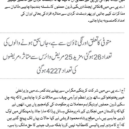
میں اضافہ ہوا،آئی این پی کے مطابق ان کاکہنا تھاکہ دہشت گردی کے خاتمے کیلیے
اے پی سی میں4نکاتی ایجنڈادیںگے،ڈرون حملوں کاسلسلہ بندہوناچاہیے،طالبان سے
مذاکرات کیے جائیں اور پھر دہشت گردی سے متاثرہ افرادکی بحالی اوران کی
امدادکامنصوبہ بنایاجائے۔
آج اے پی سی میں شر کت کرینگے مگراس سے پہلے بندکمرے میں وزیراعلیٰ
خیبرپختونخواکے ساتھ وزیر اعظم اورآرمی چیف سے ملاقات کر نا چاہتاہوں تاکہ پتہ چل
سکے ڈرون حملوں اوردیگراہم معاملات پرحکومت کی کیامجبوریاں ہیں۔ انھوں نے
کہاکہ پاکستان میں نجکاری کے نام پرملکی وسائل پرڈاکہ مارا جاتا رہا،مہنگائی میں لوگ
ڈوبے جارہے ہیں۔اس موقع پرشاہ محمود قریشی نے کہا حالات یہاں تک پہنچ گئے ہیں
کہ آج کا مزدور لیبر پالیسی کامطالبہ نہیں کررہا بلکہ صرف جینے کا حق مانگ رہا ہے۔