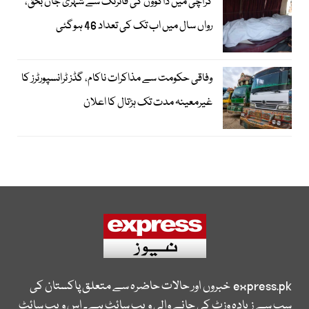
کراچی میں ڈاکوؤں کی فائرنگ سے شہری جاں بحق،
رواں سال میں اب تک کی تعداد 46 ہوگئی
وفاقی حکومت سے مذاکرات ناکام، گڈز ٹرانسپورٹرز کا
غیرمعینہ مدت تک ہڑتال کا اعلان
express.pk
خبروں اور حالات حاضرہ سے متعلق پاکستان کی
سب سے زیادہ وزٹ کی جانے والی ویب سائٹ ہے۔ اس ویب سائٹ