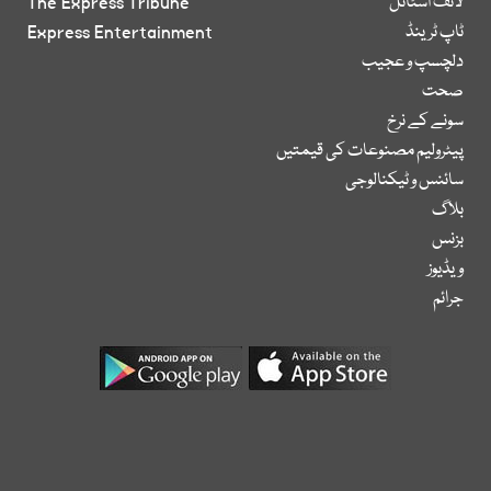
لائف اسٹائل
The Express Tribune
ٹاپ ٹرینڈ
Express Entertainment
دلچسپ و عجیب
صحت
سونے کے نرخ
پیٹرولیم مصنوعات کی قیمتیں
سائنس و ٹیکنالوجی
بلاگ
بزنس
ویڈیوز
جرائم