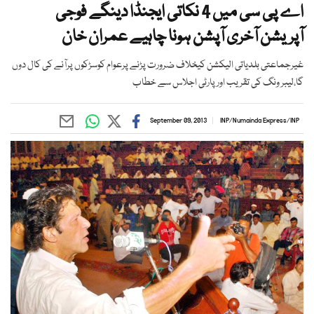
اے پی سی میں 4 نکاتی ایجنڈا دینگے فوجی
آپریشن آخری آپشن ہونا چاہیے عمران خان
غیرجماعتی بلدیاتی الیکشن کیخلاف ضرورت پڑنے پرعوام کوسڑکوں پرآنے کی کال دوں
گا،لیبر ونگ کی تقریب اورپارٹی اجلاس سے خطاب
September 09, 2013
INP
/
Numainda Express
/
INP