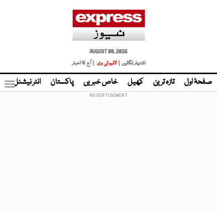
AUGUST 08, 2026
اشتہار لگائیں |
لائیو ٹی وی
| آج کا اخبار
صفحۂ اول
تازہ ترین
کھیل
خاص خبریں
پاکستان
انٹر نیشنل
ٹا