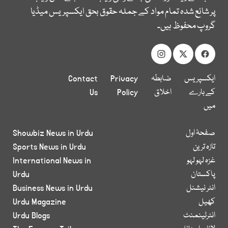
پر شائع شدہ تمام مواد کے جملہ حقوق بحق ایکسپریس میڈیا
گروپ محفوظ ہیں۔
ایکسپریس
ضابطہ
Privacy
Contact
کے بارے
اخلاق
Policy
Us
میں
صفحۂ اول
Showbiz News in Urdu
تازہ ترین
Sports News in Urdu
غزہ لہو لہو
International News in
پاکستان
Urdu
انٹر نیشنل
Business News in Urdu
کھیل
Urdu Magazine
انٹرٹینمنٹ
Urdu Blogs