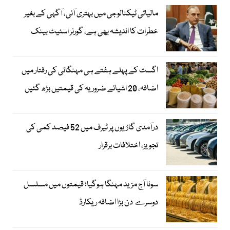
مالیاتی ٹیکنالوجی میں بہتری آئی، آگہی کے بغیر
خطرات کا اندیشہ بھی ہے، گورنر اسٹیٹ بینک
اگست کے پہلے ہفتے ہی مہنگائی کی رفتار میں
اضافہ، 20 اشیائے ضروریہ کی قیمتیں بڑھ گئیں
درآمدی گاڑیوں پر ٹیرف میں 52 فیصد کمی کی
تجویز، اختلافات برقرار
سونا آج مزید مہنگا ہوگیا؛ قیمتوں میں مسلسل
دوسرے دن بڑا اضافہ ریکارڈ