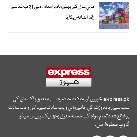
مالی سال کے پہلے ماہ برآمدات میں 31 فیصد سے
زائد اضافہ ریکارڈ
express.pk
خبروں اور حالات حاضرہ سے متعلق پاکستان کی
سب سے زیادہ وزٹ کی جانے والی ویب سائٹ ہے۔ اس ویب سائٹ
پر شائع شدہ تمام مواد کے جملہ حقوق بحق ایکسپریس میڈیا
گروپ محفوظ ہیں۔