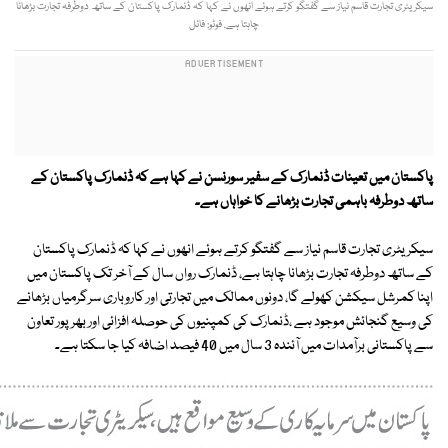
سیکریٹری تجارت قاسم نیاز سے گفتگو کرتے ہوئے انھوں نے کہا کہ ڈنمارک پاکستان کے ساتھ دوطرفہ تجارت بڑھانا
چاہتا ہے. فوٹو: فائل
پاکستان میں تعینات ڈنمارک کے سفیر سورنسن نے کہا ہے کہ ڈنمارک پاکستان کے
ساتھ دوطرفہ باہمی تجارت بڑھانے کا خواہاں ہے۔
سیکریٹری تجارت قاسم نیاز سے گفتگو کرتے ہوئے انھوں نے کہا کہ ڈنمارک پاکستان
کے ساتھ دوطرفہ تجارت بڑھانا چاہتا ہے، ڈنمارک رواں سال کے آخر تک پاکستان میں
اپنا کمرشل سیکشن کھولے گا، دونوں ممالک میں تجارتی اور کاروباری سرگرمیاں بڑھانے
کی وسیع گنجائش موجود ہے ،ڈنمارک کی کمپنیوں کی حوصلہ افزائی اور بھرپور تعاون
سے پاکستانی برآمدات میں آئندہ 3 سال میں 40 فیصد اضافہ کیا جا سکتا ہے۔