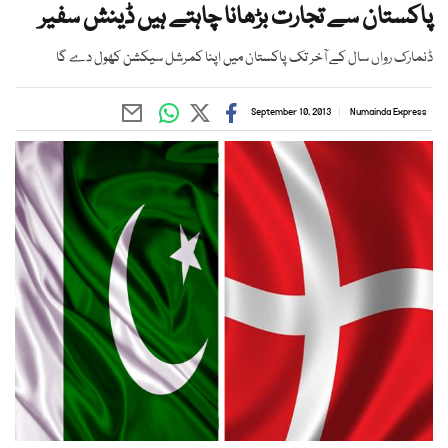
پاکستان سے تجارت بڑھانا چاہتے ہیں ڈینش سفیر
ڈنمارک رواں سال کے آخر تک پاکستان میں اپنا کمرشل سیکشن کھول دے گا
September 10, 2013
Numainda Express