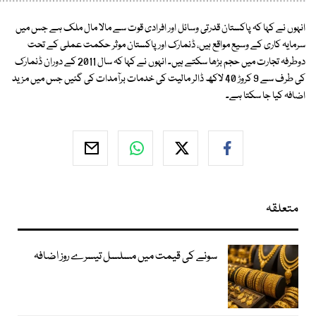
انہوں نے کہا کہ پاکستان قدرتی وسائل اور افرادی قوت سے مالا مال ملک ہے جس میں
سرمایہ کاری کے وسیع مواقع ہیں، ڈنمارک اور پاکستان موثر حکمت عملی کے تحت
دوطرفہ تجارت میں حجم بڑھا سکتے ہیں۔ انہوں نے کہا کہ سال 2011 کے دوران ڈنمارک
کی طرف سے 9 کروڑ 40 لاکھ ڈالر مالیت کی خدمات برآمدات کی گئیں جس میں مزید
اضافہ کیا جا سکتا ہے۔
متعلقہ
سونے کی قیمت میں مسلسل تیسرے روز اضافہ