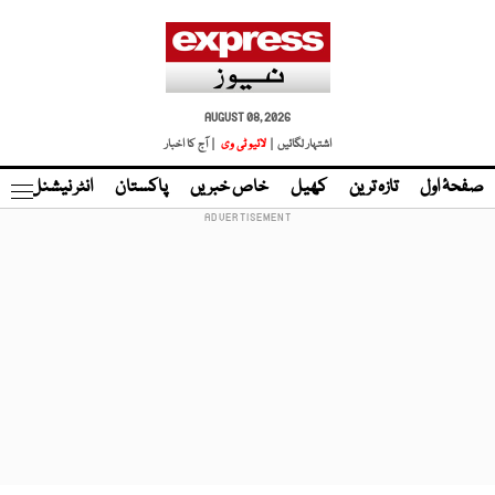
AUGUST 08, 2026
اشتہار لگائیں |
لائیو ٹی وی
| آج کا اخبار
صفحۂ اول
تازہ ترین
کھیل
خاص خبریں
پاکستان
انٹر نیشنل
ٹا