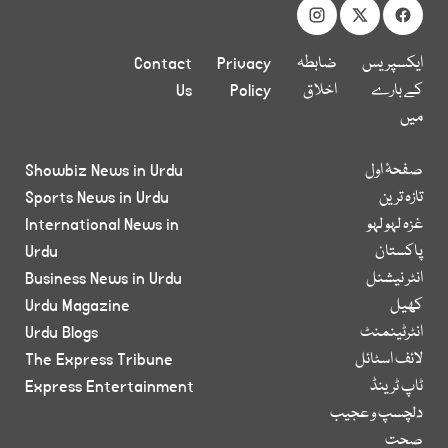
ایکسپریس
ضابطہ
Privacy
Contact
کے بارے
اخلاق
Policy
Us
میں
صفحۂ اول
Showbiz News in Urdu
تازہ ترین
Sports News in Urdu
غزہ لہو لہو
International News in
پاکستان
Urdu
انٹر نیشنل
Business News in Urdu
کھیل
Urdu Magazine
انٹرٹینمنٹ
Urdu Blogs
لائف اسٹائل
The Express Tribune
ٹاپ ٹرینڈ
Express Entertainment
دلچسپ و عجیب
صحت