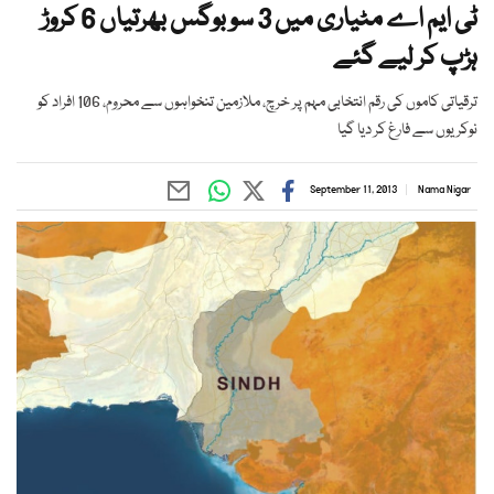
ٹی ایم اے مٹیاری میں 3 سو بوگس بھرتیاں 6 کروڑ
ہڑپ کر لیے گئے
ترقیاتی کاموں کی رقم انتخابی مہم پر خرچ، ملازمین تنخواہوں سے محروم، 106 افراد کو
نوکریوں سے فارغ کر دیا گیا
September 11, 2013
Nama Nigar