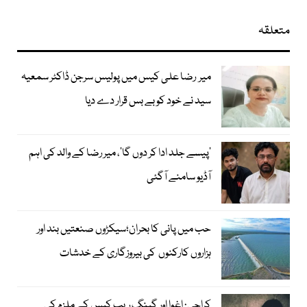
متعلقہ
میر رضا علی کیس میں پولیس سرجن ڈاکٹر سمعیہ
سید نے خود کو بے بس قرار دے دیا
’پیسے جلد ادا کر دوں گا‘، میر رضا کے والد کی اہم
آڈیو سامنے آگئی
حب میں پانی کا بحران؛سیکڑوں صنعتیں بند اور
ہزاروں کارکنوں کی بیروزگاری کے خدشات
کراچی: اغوا اور گینگ ریپ کیس کے ملزم کی