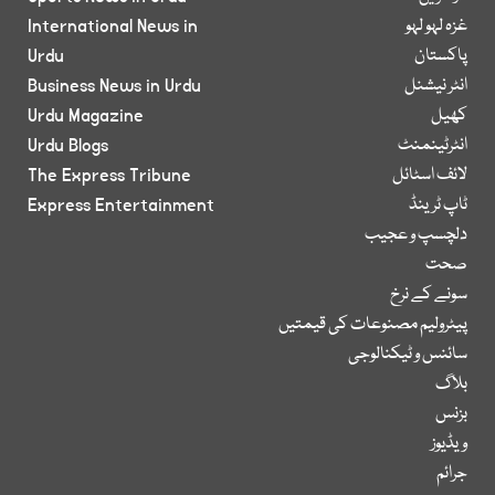
غزہ لہو لہو
International News in
پاکستان
Urdu
انٹر نیشنل
Business News in Urdu
کھیل
Urdu Magazine
انٹرٹینمنٹ
Urdu Blogs
لائف اسٹائل
The Express Tribune
ٹاپ ٹرینڈ
Express Entertainment
دلچسپ و عجیب
صحت
سونے کے نرخ
پیٹرولیم مصنوعات کی قیمتیں
سائنس و ٹیکنالوجی
بلاگ
بزنس
ویڈیوز
جرائم