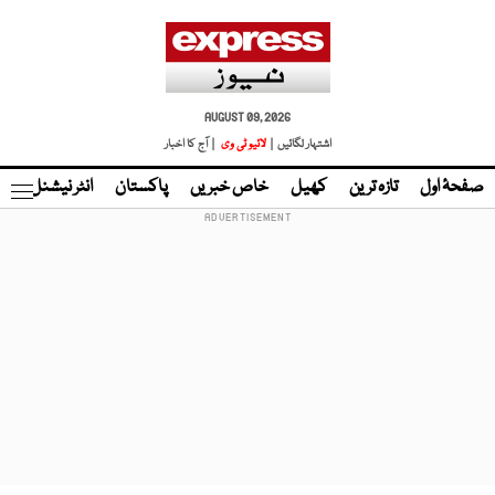
AUGUST 09, 2026
اشتہار لگائیں |
لائیو ٹی وی
| آج کا اخبار
صفحۂ اول
تازہ ترین
کھیل
خاص خبریں
پاکستان
انٹر نیشنل
ٹا