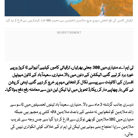
ترقیاتی کاموں کی رقم انتخابی مہم پر خرچ، ملازمین تنخواہوں سے محروم، 106 افراد کو نوکریوں سے فارغ کر دیا گیا۔
ٹی ایم اے مٹیاری میں 300 جعلی بھرتیاں، ترقیاتی کاموں کیلیے آنیوالے 6 کروڑ روپے
خورد برد کر لیے گئے، الیکشن کے دنوں میں ہالا، مٹیاری، سعیدآباد کے ٹائون میونپل
افسران کے اکائونٹ سے پیسے نکال کر انتخابی مہم پر خرچ کر دیے گئے، اینٹی کرپشن
نے کئی بار چھاپے مار کر ریکارڈ تحویل میں لیا لیکن لین دین سے معاملہ رفع دفع ہوتاگیا۔
دوسری جانب گزشتہ 3 ماہ سے ہالا ، مٹیاری، سعیدآباد تینوں تحصیلوں میں 6 سو سے
زائد ملازمین کو تنخواہیں نہ ملنے کے باعث ملازمین فاقہ کشی پر مجبور ہیں جبکہ
مٹیاری میں 106 ملازمین کو بھی نوکری سے فارغ کر دیا گیا ہے جس وجہ سے غریب
ملازمین سراپا احتجاج بنے ہوئے ہیں لیکن ٹی ایم او کے خلاف کوئی انکوائری نہیں کی
جاتی۔