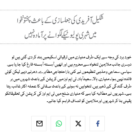
خورد برد کی وجہ سے ایک طرف مٹیاری میں ترقیاتی اسکیمیں بند کر دی گئی ہیں تو
دوسری جانب ملازمین تنخواہ سے محروم ہیں اور انھیں آہستہ آہستہ فارغ کیا جارہا ہے،
سیاسی، سماجی و مذہبی تنظیموں نے کئی باراحتجاجی مظاہرے، دھرنے دیے لیکن کوئی
فائدہ نہیں ہوا۔ مٹیاری، ہالا، سعیدآباد، ٹی ایم اوز میں کرپشن کے باعث شہروں میں ہر
طرف گندگی کے ڈھیر ہیں، تنخواہیں نہ ہونے کے باعث صفائی کا عملہ اکثر غائب رہتا
ہے۔ شہریوں نے مطالبہ کیا ہے کہ مٹیاری ضلع میں ٹی ایم اوز کی کرپشن کی تحقیقاتکو
یقینی بنا کر شہریوں اور ملازمین کو انصاف فراہم کیا جائے۔