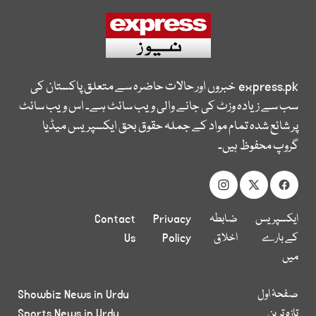
express.pk
خبروں اور حالات حاضرہ سے متعلق پاکستان کی
سب سے زیادہ وزٹ کی جانے والی ویب سائٹ ہے۔ اس ویب سائٹ
پر شائع شدہ تمام مواد کے جملہ حقوق بحق ایکسپریس میڈیا
گروپ محفوظ ہیں۔
ایکسپریس
ضابطہ
Privacy
Contact
کے بارے
اخلاق
Policy
Us
میں
صفحۂ اول
Showbiz News in Urdu
تازہ ترین
Sports News in Urdu