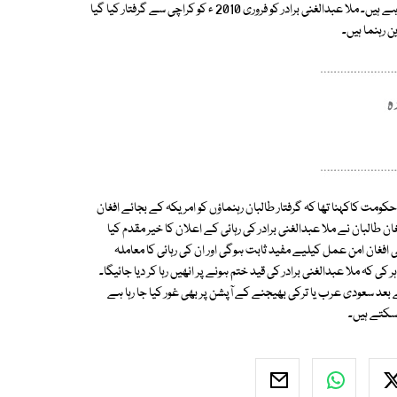
گا۔ ملا برادر طالبان دور میں ہرات صوبے کے گورنر اور طالبان کی فوج کے سربراہ رہے ہیں۔ ملا عبدالغنی برادر کو فروری 2010 ء کو کراچی سے گرفتار کیا گیا
حکومت کاکہنا تھا کہ گرفتار طالبان رہنماؤں کو امریکہ کے بجائے افغان
 طالبان نے ملا عبدالغنی برادر کی رہائی کے اعلان کا خیر مقدم کیا
 افغان امن عمل کیلیے مفید ثابت ہوگی اور ان کی رہائی کا معاملہ
 کہ ملا عبدالغنی برادر کی قید ختم ہونے پر انھیں رہا کر دیا جائیگا۔
ے بعد سعودی عرب یا ترکی بھیجنے کے آپشن پر بھی غور کیا جا رہا ہے
 سکتے ہیں۔