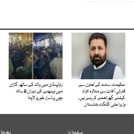
حکومت سندھ کے تعاون سے
راولپنڈی میں والد کے ساتھ گاڑی
قدرتی آفات سے متاثرہ افراد
میں بیٹھنے کے دوران 6 سالہ
کیلئے گھر تعمیر کر رہے ہیں،
بچی پراسرار طور پر لاپتا
وزیراعلیٰ گلگت بلتستان
صفحۂ اول
 Urdu