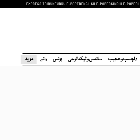
EXPRESS TRIBUNE
URDU E-PAPER
ENGLISH E-PAPER
SINDHI E-PAPER
L
دلچسپ و عجیب
سائنس و ٹیکنالوجی
بزنس
رائے
مزید