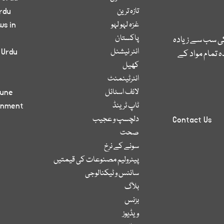
تازہ ترین
rdu
غزہ لہو لہو
ws in
پاکستان
کی سب سے زیادہ
انٹر نیشنل
 Urdu
 تمام مواد کے
کھیل
انٹرٹینمنٹ
لائف اسٹائل
bune
ٹاپ ٹرینڈ
inment
دلچسپ و عجیب
Contact Us
صحت
سونے کے نرخ
پیٹرولیم مصنوعات کی قیمتیں
سائنس و ٹیکنالوجی
بلاگ
بزنس
ویڈیوز