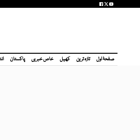
صفحۂ اول
تازہ ترین
کھیل
خاص خبریں
پاکستان
انٹ