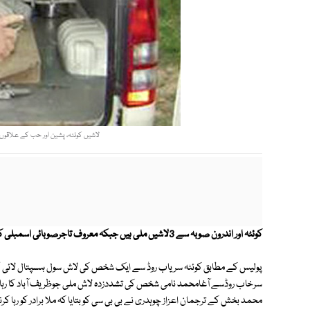
لاشیں کوئٹہ، پشین اور حب کے علاقوں سے ملیں، آغا محمد 2 ہف
کوئٹہ اور اندرون صوبہ سے 3لاشیں ملی ہیں جبکہ معروف تاجرصوبائی اسمبلی کے سابق امیدوار حاجی راہ محمد اچکزئی کو اغوا کرلیا گیا۔
پولیس کے مطابق کوئٹہ سریاب روڈ سے ایک شخص کی لاش سول ہسپتال لائی 
محمد بخش کے ترجمان اعزاز چوہدری نے بی بی سی کو بتایا کہ ملا برادر کو رہا کرنے