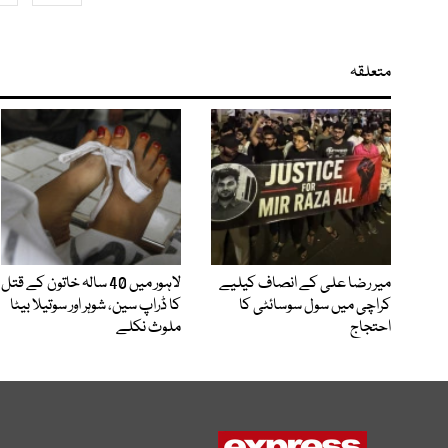
متعلقہ
میر رضا علی کے انصاف کیلیے
لاہور میں 40 سالہ خاتون کے قتل
کراچی میں سول سوسائٹی کا
کا ڈراپ سین، شوہر اور سوتیلا بیٹا
احتجاج
ملوث نکلے