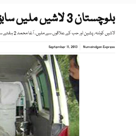
بلوچستان 3 لاشیں ملیں سابق امیدوار صوبائی اسمبلی اغوا
لاشیں کوئٹہ، پشین اور حب کے علاقوں سے ملیں، آغا محمد 2 ہفتے سے لاپتہ تھا
September 11, 2013
Numaindgan Express