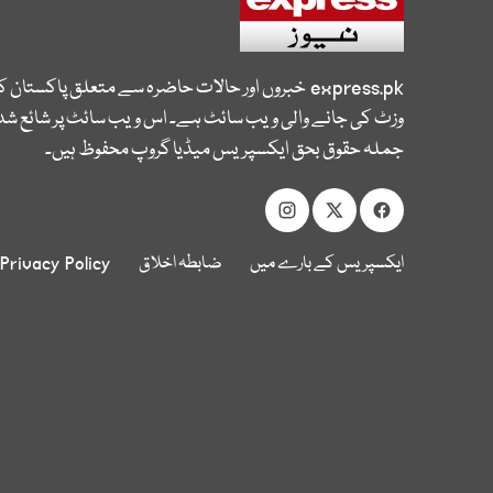
express.pk
خبروں اور حالات حاضرہ سے متعلق پاکستان 
وزٹ کی جانے والی ویب سائٹ ہے۔ اس ویب سائٹ پر شائع شدہ
جملہ حقوق بحق ایکسپریس میڈیا گروپ محفوظ ہیں۔
ایکسپریس کے بارے میں
ضابطہ اخلاق
Privacy Policy