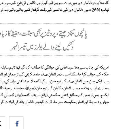
تھا۔وہ 2001ء میں طالبان دور کے خاتمے کے وقت گرفتار کئے جانے والے اہم ترین رہنما ہیں۔
امریکہ کی جانب سے ملا عبدالغنی کی حوالگی کا مطالبہ کیا گیا تھا تاہم سابقہ 
حکام کے حوالے کیا جا سکتا ہے۔ ادھر افغان صدر حامد کرزئی کے ترجمان اور افغان
ہے۔ ایک بیان میں افغان صدر کے ترجمان نے کہا کہ ملا عبدالغنی برادر کی رہائی
ہمارے لیے بہت اہم ہے۔ افغان طالبان کے ترجمان ذبیح اللہ مجاہد نے امید ظاہر کی
ایکسپریس ٹریبون کے مطابق اعلٰی حکومتی ذرائع نے بتایا کہ ملابرادر کو رہائی ک
جہاں وہ امریکا اور افغان حکومت سے مذاکرات کیلیے طالبان وفد کی قیادت کر