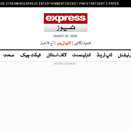
IVE STREAMING
EXPRESS ENTERTAINMENT
CRICKET PAKISTAN
TODAY'S PAPER
AUGUST 07, 2026
اشتہار لگائیں |
لائیو ٹی وی
| آج کا اخبار
ر نیشنل
ٹاپ ٹرینڈ
انٹرٹینمنٹ
لائف اسٹائل
فیکٹ چیک
صحت