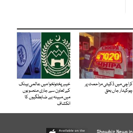
کراچی میں ڈکیتی مزاحمت پر
خیبرپختونخوا میں عالمی بینک
چوکیدار جاں بحق
کے تعاون سے جاری منصوبوں
میں مبینہ بے ضابطگیوں کا
انکشاف
Showbiz News in