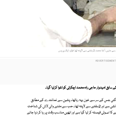
تے سے لاپتہ تھا. فوٹو : ایکسپریس
گئی جس کے سر سے خون بہہ رہاتھا۔ پشین سے نمائندے کے مطابق
سرخاب روڈسے آغامحمد نامی شخص کی تشددزدہ لاش ملی جوظریف آباد کا رہائشی ہے اور 2ہفتے سے لاپتہ تھا۔ حب سے ملنے والی لاش کی شناخت
 کا اصولی فیصلہ کر لیا گیا ہے اور انھیں مناسب وقت پر رہا کر دیا جائے