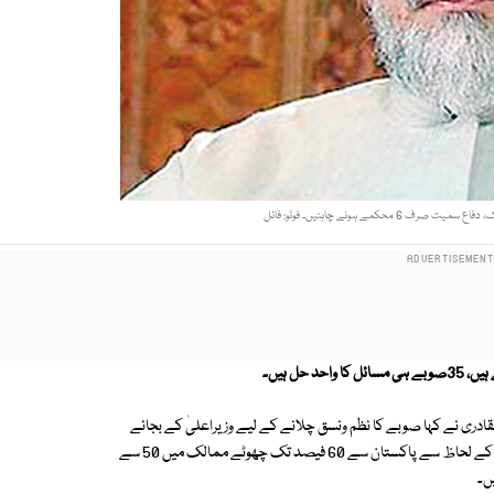
محکمے ہونے چاہئیں۔ فوٹو: فائل
حل ہیں۔
دری نے کہا صوبے کا نظم ونسق چلانے کے لیے وزیراعلیٰ کے بجائے
گورنرکافی ہے جس کا بجٹ ڈویژن کے کمشنرکے برابر ہوگا، انھوںنے کہا آبادی کے لحاظ سے پاکستان سے 60 فیصد تک چھوٹے ممالک میں 50 سے