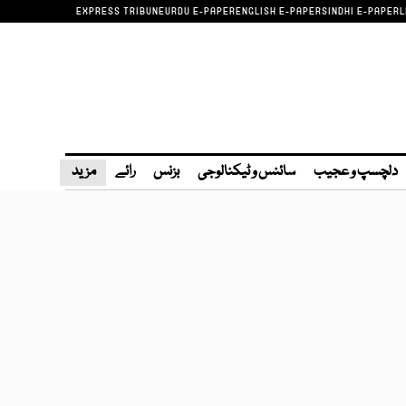
EXPRESS TRIBUNE
URDU E-PAPER
ENGLISH E-PAPER
SINDHI E-PAPER
L
دلچسپ و عجیب
سائنس و ٹیکنالوجی
بزنس
رائے
مزید