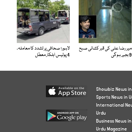
میر رضا علی کی قبر کشائی صبح
لاہور؛ صحافی پر تشدد کا معاملہ،
9 بجے ہوگی
4 پولیس اہلکار معطل
Showbiz News in
Sports News in U
International Ne
Urdu
Business News in
Urdu Magazine