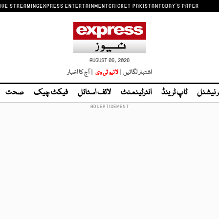
IVE STREAMING
EXPRESS ENTERTAINMENT
CRICKET PAKISTAN
TODAY'S PAPER
AUGUST 06, 2026
اشتہار لگائیں |
لائیو ٹی وی
| آج کا اخبار
ر نیشنل
ٹاپ ٹرینڈ
انٹرٹینمنٹ
لائف اسٹائل
فیکٹ چیک
صحت