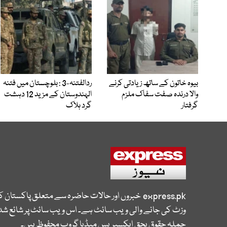
بیوہ خاتون کے ساتھ زیادتی کرنے
ردالفتنہ-3 : بلوچستان میں فتنہ
والا درندہ صفت سفاک ملزم
الہندوستان کے مزید 12 دہشت
گرفتار
گرد ہلاک
express.pk
خبروں اور حالات حاضرہ سے متعلق پاکستان 
وزٹ کی جانے والی ویب سائٹ ہے۔ اس ویب سائٹ پر شائع شدہ
جملہ حقوق بحق ایکسپریس میڈیا گروپ محفوظ ہیں۔