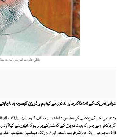
وفاقی حکومت کے پاس اسٹیٹ بینک، دفاع سمیت صرف 6 
عوامی تحریک کے قائد ڈاکٹرطاہر القادری نے کہا ہم ہر ڈویژن کوصوبہ بنانا چاہتے ہیں، 35صوبے ہی مسائل کا واحد 
وہ عوامی تحریک پنجاب کی مجلس عاملہ سے خطاب کررہے تھے، ڈاکٹر طاہر القا
80 صوبے ہیں، ایک ہزارکے قریب ضلعی اور 3 ہزار تک میونسپل حکومتیں قائم ہیں۔