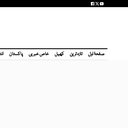
صفحۂ اول
تازہ ترین
کھیل
خاص خبریں
پاکستان
انٹ