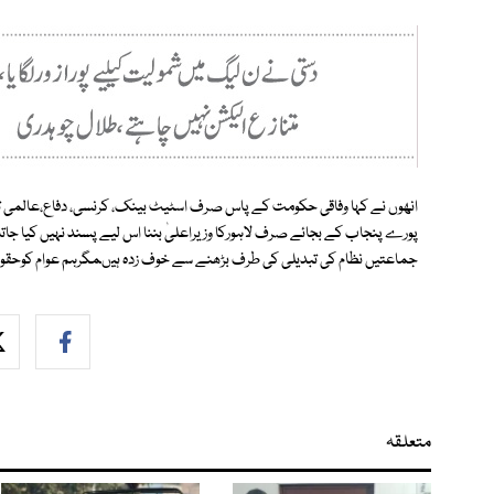
پورے پنجاب کے بجائے صرف لاہورکا وزیراعلیٰ بننا اس لیے پسند نہیں کیا جاتا
جماعتیں نظام کی تبدیلی کی طرف بڑھنے سے خوف زدہ ہیںمگرہم عوام کوحقوق دلانے کے لئے
متعلقہ