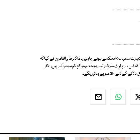
انھوں نے کہا وفاقی حکومت کے پاس صرف اسٹیٹ بینک، کرنسی، دفاع،عالمی تجارت سمیت 6محکمے ہونے چاہئیں۔ ڈاکٹرطاہرالقادری نے کہاکہ
 کہ اس طرح لوٹ مارکے لیے بجٹ اورمواقع کم میسرآتے ہیں، اکثر
 35صوبے بنائیںگے۔