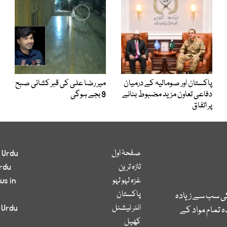
پاکستان اور صومالیہ کے درمیان
میر رضا علی کی قبر کشائی صبح
دفاعی تعاون مزید مضبوط بنانے
9 بجے ہوگی
پر اتفاق
صفحۂ اول
 Urdu
تازہ ترین
rdu
غزہ لہو لہو
ws in
پاکستان
کی سب سے زیادہ
انٹر نیشنل
 Urdu
 تمام مواد کے
کھیل