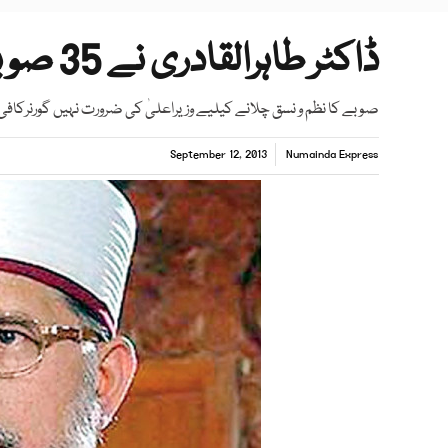
ڈاکٹر طاہرالقادری نے 35 صوبے بنانے کی تجویز دیدی
صوبے کا نظم و نسق چلانے کیلیے وزیراعلیٰ کی ضرورت نہیں گورنرکافی 
September 12, 2013
Numainda Express