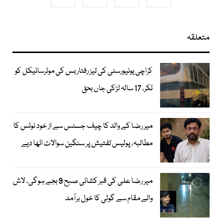
متعلقہ
کراچی یونیورسٹی کی تیز رفتار بس کی موٹرسائیکل کو
ٹکر، 17 سالہ لڑکی جاں بحق
میر رضا کے والد کا چیف جسٹس سے از خود نوٹس کا
مطالبہ، پولیس تفتیش پر سنگین سوالات اٹھا دیے
میر رضا علی کی قبر کشائی صبح 9 بجے ہوگی، لاش
والے مقام سے گولی کا خول برآمد