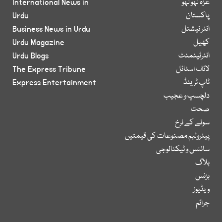
غزہ لہو لہو
International News in
پاکستان
Urdu
انٹر نیشنل
Business News in Urdu
کھیل
Urdu Magazine
انٹرٹینمنٹ
Urdu Blogs
لائف اسٹائل
The Express Tribune
ٹاپ ٹرینڈ
Express Entertainment
دلچسپ و عجیب
صحت
سونے کے نرخ
پیٹرولیم مصنوعات کی قیمتیں
سائنس و ٹیکنالوجی
بلاگ
بزنس
ویڈیوز
جرائم