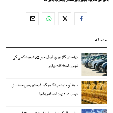
جانے کے بعد پیدا ہونے والے مسائل پرغورکیاجائے گا۔
متعلقہ
درآمدی گاڑیوں پر ٹیرف میں 52 فیصد کمی کی
تجویز، اختلافات برقرار
سونا آج مزید مہنگا ہوگیا؛ قیمتوں میں مسلسل
دوسرے دن بڑا اضافہ ریکارڈ