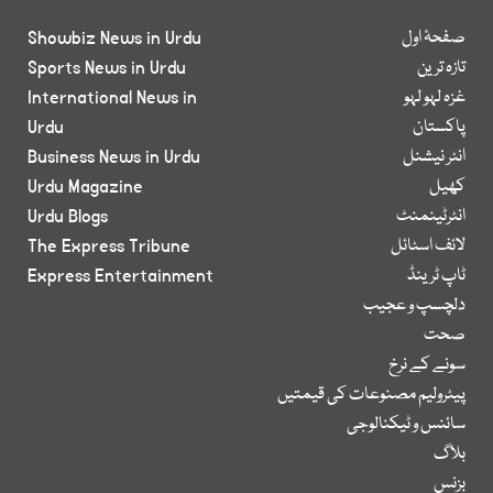
صفحۂ اول
Showbiz News in Urdu
تازہ ترین
Sports News in Urdu
غزہ لہو لہو
International News in
پاکستان
Urdu
انٹر نیشنل
Business News in Urdu
کھیل
Urdu Magazine
انٹرٹینمنٹ
Urdu Blogs
لائف اسٹائل
The Express Tribune
ٹاپ ٹرینڈ
Express Entertainment
دلچسپ و عجیب
صحت
سونے کے نرخ
پیٹرولیم مصنوعات کی قیمتیں
سائنس و ٹیکنالوجی
بلاگ
بزنس