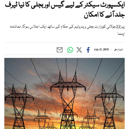
ایکسپورٹ سیکٹر کے لیے گیس اور بجلی کا نیا ٹیرف
جلد آنے کا امکان
پیر22جولائی کووزارت بجلی و پٹرولیم کے حکام کے ساتھ ایک اجلاس ہوگا، نمائندہ
اپٹما
شہرام حق
July 21, 2019