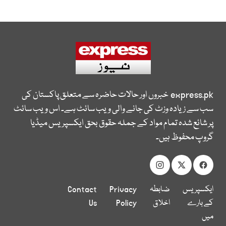
express.pk
خبروں اور حالات حاضرہ سے متعلق پاکستان کی
سب سے زیادہ وزٹ کی جانے والی ویب سائٹ ہے۔ اس ویب سائٹ
پر شائع شدہ تمام مواد کے جملہ حقوق بحق ایکسپریس میڈیا
گروپ محفوظ ہیں۔
ایکسپریس
ضابطہ
Privacy
Contact
کے بارے
اخلاق
Policy
Us
میں