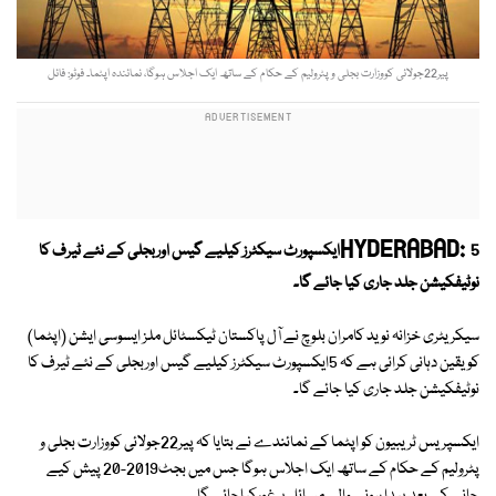
پیر22جولائی کووزارت بجلی و پٹرولیم کے حکام کے ساتھ ایک اجلاس ہوگا، نمائندہ اپٹما۔ فوٹو: فائل
HYDERABAD:
5ایکسپورٹ سیکٹرز کیلیے گیس اوربجلی کے نئے ٹیرف کا
نوٹیفکیشن جلد جاری کیا جائے گا۔
سیکریٹری خزانہ نوید کامران بلوچ نے آل پاکستان ٹیکسٹائل ملز ایسوسی ایشن (اپٹما)
کو یقین دہانی کرائی ہے کہ 5ایکسپورٹ سیکٹرز کیلیے گیس اوربجلی کے نئے ٹیرف کا
نوٹیفکیشن جلد جاری کیا جائے گا۔
ایکسپریس ٹریبیون کو اپٹما کے نمائندے نے بتایا کہ پیر22جولائی کووزارت بجلی و
پٹرولیم کے حکام کے ساتھ ایک اجلاس ہوگا جس میں بجٹ2019-20 پیش کیے