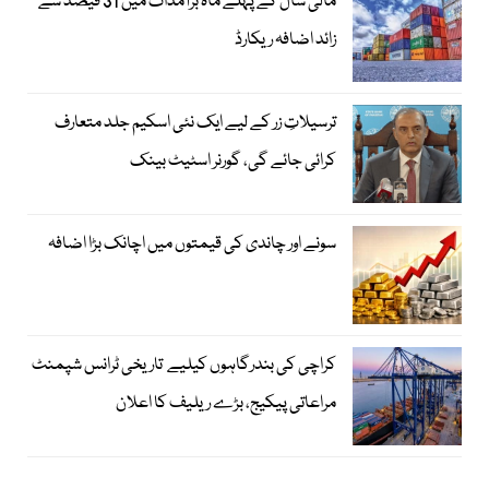
مالی سال کے پہلے ماہ برآمدات میں 31 فیصد سے
زائد اضافہ ریکارڈ
ترسیلاتِ زر کے لیے ایک نئی اسکیم جلد متعارف
کرائی جائے گی، گورنر اسٹیٹ بینک
سونے اور چاندی کی قیمتوں میں اچانک بڑا اضافہ
کراچی کی بندرگاہوں کیلیے تاریخی ٹرانس شپمنٹ
مراعاتی پیکیج، بڑے ریلیف کا اعلان