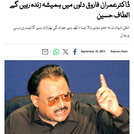
ڈاکٹرعمران فاروق دلوں میں ہمیشہ زندہ رہیں گے
الطاف حسین
انکی شہادت نہ ختم ہونے والا ایسا دکھ ہے جوزندگی بھرتازہ رہے گا،تیسری برسی
پربیان
September 16, 2013
Express Desk