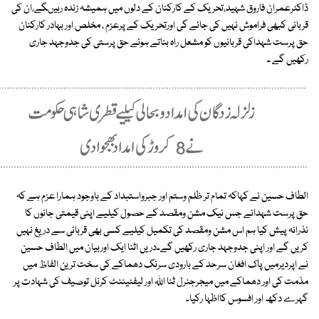
ڈاکٹرعمران فاروق شہید،تحریک کے کارکنان کے دلوں میں ہمیشہ زندہ رہیںگے،ان کی
قربانی کبھی فراموش نہیں کی جائے گی اورتحریک کے پرعزم ، مخلص اور بہادر کارکنان
حق پرست شہداکی قربانیوں کو مشعل راہ بناتے ہوئے حق پرستی کی جدوجہد جاری
رکھیں گے ۔
الطاف حسین نے کہاکہ تمام تر ظلم وستم اور جبرواستبداد کے باوجود ہمارا عزم ہے کہ
حق پرست شہدانے جس نیک مشن ومقصد کے حصول کیلیے اپنی قیمتی جانوں کا
نذرانہ پیش کیا ہم اس مشن ومقصد کی تکمیل کیلیے کسی بھی قربانی سے دریغ نہیں
کریں گے اور اپنی جدوجہد جاری رکھیں گے۔دریں اثنا ایک اوربیان میں الطاف حسین
نے اپردیرمیں پاک افغان سرحد کے بارودی سرنگ دھماکے کی سخت ترین الفاظ میں
مذمت کی اور دھماکے میں میجرجنرل ثنا اللہ اور لیفٹیننٹ کرنل توصیف کی شہادت پر
گہرے دکھ اور افسوس کااظہا رکیا۔