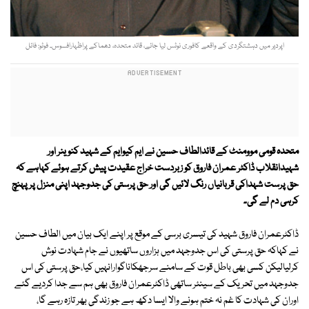
اپردیر میں دہشتگردی کے واقعے کافوری نوٹس لیا جائے، قائد متحدہ، دھماکے پراظہارافسوس۔ فوٹو: فائل
متحدہ قومی موومنٹ کے قائدالطاف حسین نے ایم کیوایم کے شہید کنوینر اور
شہیدانقلاب ڈاکٹر عمران فاروق کو زبردست خراج عقیدت پیش کرتے ہوئے کہاہے کہ
حق پرست شہداکی قربانیاں رنگ لائیں گی اور حق پرستی کی جدوجہد اپنی منزل پر پہنچ
کرہی دم لے گی۔
ڈاکٹرعمران فاروق شہید کی تیسری برسی کے موقع پر اپنے ایک بیان میں الطاف حسین
نے کہاکہ حق پرستی کی اس جدوجہد میں ہزاروں ساتھیوں نے جام شہادت نوش
کرلیالیکن کسی بھی باطل قوت کے سامنے سرجھکاناگوارانہیں کیا،حق پرستی کی اس
جدوجہد میں تحریک کے سینئر ساتھی ڈاکٹرعمران فاروق بھی ہم سے جدا کردیے گئے
اوران کی شہادت کا غم نہ ختم ہونے والا ایسا دکھ ہے جو زندگی بھر تازہ رہے گا،