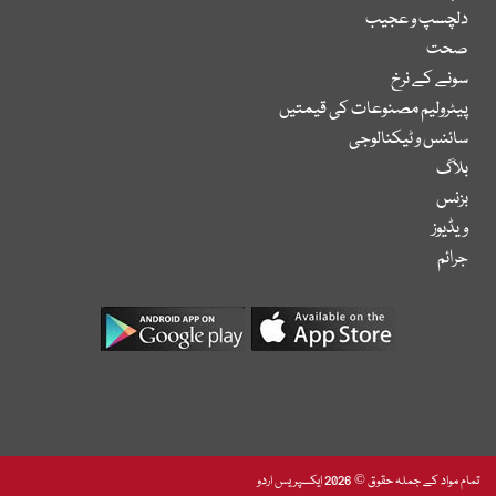
دلچسپ و عجیب
صحت
سونے کے نرخ
پیٹرولیم مصنوعات کی قیمتیں
سائنس و ٹیکنالوجی
بلاگ
بزنس
ویڈیوز
جرائم
تمام مواد کے جملہ حقوق © 2026 ایکسپریس اردو