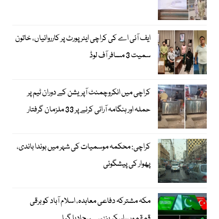
ایف آئی اے کی کراچی ایئرپورٹ پر کارروائیاں، خاتون
سمیت 3 مسافر آف لوڈ
کراچی میں انکروچمنٹ آپریشن کے دوران ٹیم پر
حملہ اور ہنگامہ آرائی کرنے پر 33 ملزمان گرفتار
کراچی: محکمہ موسمیات کی شہر میں بوندا باندی،
پھوار کی پیشگوئی
مکہ مشترکہ دفاعی معاہدہ، اسلام آباد کو برقی
قمقموں، اسکرینز سے سجادیا گیا