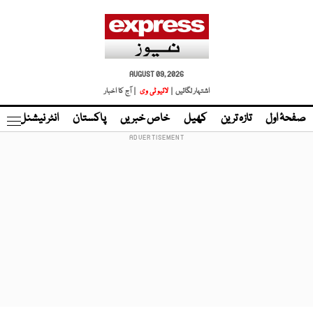
AUGUST 09, 2026
اشتہار لگائیں |
لائیو ٹی وی
| آج کا اخبار
صفحۂ اول
تازہ ترین
کھیل
خاص خبریں
پاکستان
انٹر نیشنل
ٹا