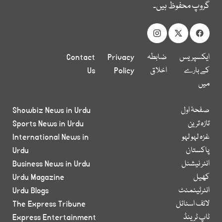
گروپ محفوظ ہیں۔
ایکسپریس
ضابطہ
Privacy
Contact
کے بارے
اخلاق
Policy
Us
میں
صفحۂ اول
Showbiz News in Urdu
تازہ ترین
Sports News in Urdu
غزہ لہو لہو
International News in
پاکستان
Urdu
انٹر نیشنل
Business News in Urdu
کھیل
Urdu Magazine
انٹرٹینمنٹ
Urdu Blogs
لائف اسٹائل
The Express Tribune
ٹاپ ٹرینڈ
Express Entertainment