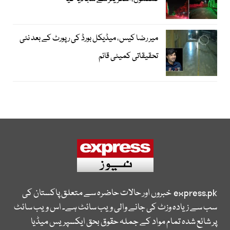
میر رضا کیس، میڈیکل بورڈ کی رپورٹ کے بعد نئی
تحقیقاتی کمیٹی قائم
express.pk
خبروں اور حالات حاضرہ سے متعلق پاکستان کی
سب سے زیادہ وزٹ کی جانے والی ویب سائٹ ہے۔ اس ویب سائٹ
پر شائع شدہ تمام مواد کے جملہ حقوق بحق ایکسپریس میڈیا