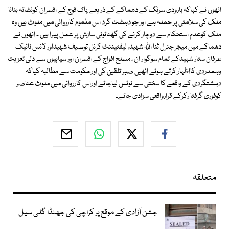
انھوں نے کہاکہ بارودی سرنگ کے دھماکے کے ذریعے پاک فوج کے افسران کونشانہ بنانا
ملک کی سلامتی پر حملہ ہے اور جو دہشت گرد اس مذموم کارروائی میں ملوث ہیں وہ
ملک کوعدم استحکام سے دوچار کرنے کی گھنائونی سازش پر عمل پیرا ہیں ۔ انھوں نے
دھماکے میں میجر جنرل ثنا اللہ شہید، لیفٹیننٹ کرنل توصیف شہیداور لانس نائیک
عرفان ستار شہیدکے تمام سوگوار ان ، مسلح افواج کے افسران اور سپاہیوں سے دلی تعزیت
وہمدردی کااظہار کرتے ہوئے انھیں صبر تلقین کی اورحکومت سے مطالبہ کیاکہ
دہشتگردی کے واقعے کا سختی سے نوٹس لیاجائے اوراس کارروائی میں ملوث عناصر
کوفوری گرفتا رکرکے قرارواقعی سزادی جائے۔
متعلقہ
جشن آزادی کے موقع پر کراچی کی جھنڈا گلی سیل